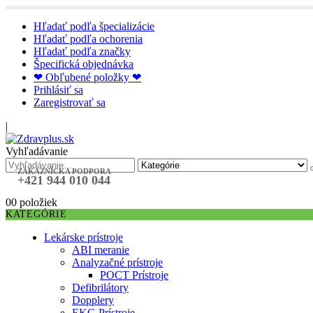
Hľadať podľa špecializácie
Hľadať podľa ochorenia
Hľadať podľa značky
Špecifická objednávka
❤ Obľubené položky ❤
Prihlásiť sa
Zaregistrovať sa
|
Vyhľadávanie
ZÁKAZNÍCKA PODPORA
+421 944 010 044
0
0 položiek
KATEGÓRIE
Lekárske prístroje
ABI meranie
Analyzačné prístroje
POCT Prístroje
Defibrilátory
Dopplery
EKG Prístroje