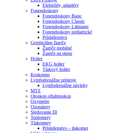
Elektródy, adaptéry
Fonendoskopy
Fonendoskopy Basic
Fonendoskopy Classic
Fonendoskopy Littmann
Fonendoskopy pediatrické
Príslušenstvo
Germicídne žiariče
Žiariče mobilné
Žiariče na stenu
Holter
EKG holter
Tlakový holter
Krokomer
Lymfodrenážne prístroje
Lymfodrenážne návleky
MTZ
Otoskop oftalmoskop
Oxymetre
Ozonátory
Sledovanie žíl
Teplomery
Tlakomery
Príslušenstvo – tlakomer