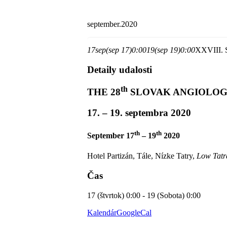
september.2020
17
sep
(sep 17)
0:00
19
(sep 19)
0:00
XXVIII
Detaily udalosti
th
THE 28
SLOVAK ANGIOLOG
17. – 19. septembra 2020
th
th
September 17
– 19
2020
Hotel Partizán, Tále, Nízke Tatry,
Low Tatr
Čas
17 (štvrtok) 0:00 - 19 (Sobota) 0:00
Kalendár
GoogleCal