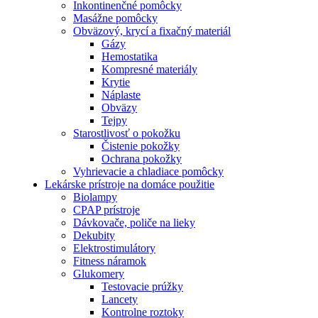
Inkontinenčné pomôcky
Masážne pomôcky
Obväzový, krycí a fixačný materiál
Gázy
Hemostatika
Kompresné materiály
Krytie
Náplaste
Obväzy
Tejpy
Starostlivosť o pokožku
Čistenie pokožky
Ochrana pokožky
Vyhrievacie a chladiace pomôcky
Lekárske prístroje na domáce použitie
Biolampy
CPAP prístroje
Dávkovače, poliče na lieky
Dekubity
Elektrostimulátory
Fitness náramok
Glukomery
Testovacie prúžky
Lancety
Kontrolne roztoky