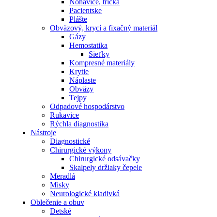
Nohavice, tričká
Pacientske
Plášte
Obväzový, krycí a fixačný materiál
Gázy
Hemostatika
Sieťky
Kompresné materiály
Krytie
Náplaste
Obväzy
Tejpy
Odpadové hospodárstvo
Rukavice
Rýchla diagnostika
Nástroje
Diagnostické
Chirurgické výkony
Chirurgické odsávačky
Skalpely držiaky čepele
Meradlá
Misky
Neurologické kladivká
Oblečenie a obuv
Detské