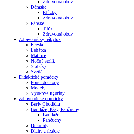
Zdravotná obuv
Dámske
Blúzky
Zdravotná obuv
Pánske
Trička
Zdravotná obuv
Zdravotnícky nábytok
Kreslá
Lehátka
Matrace
Nočný stolík
Stoličky
Svetlá
Didaktické pomôcky
Fonendoskopy
Modely
Výukové figuríny
Zdravotnícke pomôcky
Barly Chodidlá
Bandáže, Pásy, Pančuchy
Bandáže
Pančuchy
Dekubity
Dlahy a fixácie