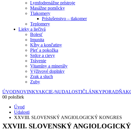
Lymfodrenážne prístroje
Masážne pomôcky
Tlakomery
Príslušenstvo – tlakomer
Teplomery
Lieky a liečivá
Bolesť
Imunita
Kĺby a končatiny
Pleť a pokožka
Srdce a cievy
Trávenie
Vitamíny a minerály
Výživové doplnky
Zrak a sluch
Zuby
ÚVOD
NOVINKY
AKCIE
-%
UDALOSTI
ČLÁNKY
PORADŇA
K
0
0 položiek
Úvod
Udalosti
XXVIII. SLOVENSKÝ ANGIOLOGICKÝ KONGRES
XXVIII. SLOVENSKÝ ANGIOLOGICK