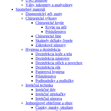
USG prístroje
Váhy, tukomery a analyzátory
Spotrebný materiál
Diagnostický gél, pasty
Chirurgické výkony
Chirurgické krytie
Krytie na stôl
Príslušenstvo
Chirurgické šitie
Skalpely držiaky čepele
Zákrokové súpravy
Hygiena a dezinfekcia
Dezinfekcia kože a tela
Dezinfekcia nástrojov
Dezinfekcia plôch a povrchov
Dezinfekcia rúk
Papierová hygiena
Príslušenstvo
Podbradníky a podložky
Injekčná technika
Injekčné ihly
Injekčné striekačky
Injekčná súprava
Jednorázové oblečenie a obuv
Čiapky, masky, okuliare