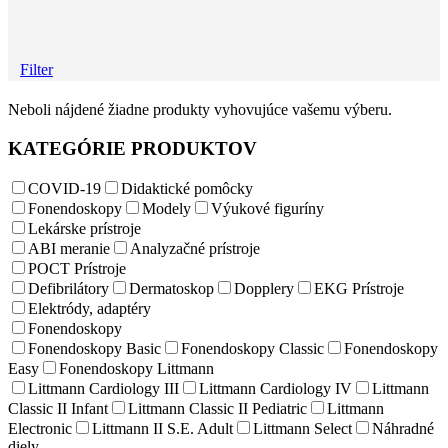
Filter
Neboli nájdené žiadne produkty vyhovujúce vašemu výberu.
KATEGÓRIE PRODUKTOV
COVID-19
Didaktické pomôcky
Fonendoskopy
Modely
Výukové figuríny
Lekárske prístroje
ABI meranie
Analyzačné prístroje
POCT Prístroje
Defibrilátory
Dermatoskop
Dopplery
EKG Prístroje
Elektródy, adaptéry
Fonendoskopy
Fonendoskopy Basic
Fonendoskopy Classic
Fonendoskopy
Easy
Fonendoskopy Littmann
Littmann Cardiology III
Littmann Cardiology IV
Littmann
Classic II Infant
Littmann Classic II Pediatric
Littmann
Electronic
Littmann II S.E. Adult
Littmann Select
Náhradné
diely