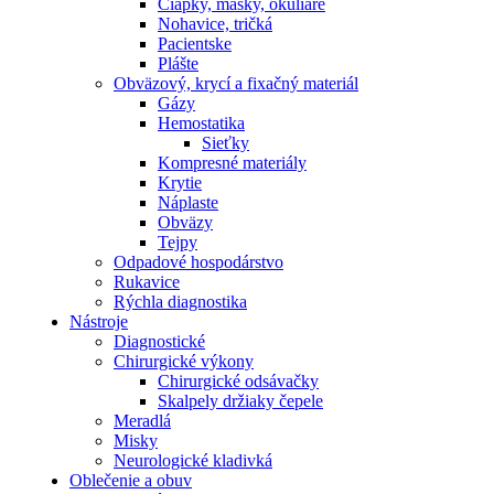
Čiapky, masky, okuliare
Nohavice, tričká
Pacientske
Plášte
Obväzový, krycí a fixačný materiál
Gázy
Hemostatika
Sieťky
Kompresné materiály
Krytie
Náplaste
Obväzy
Tejpy
Odpadové hospodárstvo
Rukavice
Rýchla diagnostika
Nástroje
Diagnostické
Chirurgické výkony
Chirurgické odsávačky
Skalpely držiaky čepele
Meradlá
Misky
Neurologické kladivká
Oblečenie a obuv