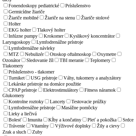
Fonendoskopy pediatrické
Príslušenstvo
Germicídne žiariče
Žiariče mobilné
Žiariče na stenu
Žiariče stolové
Holter
EKG holter
Tlakový holter
Infúzne pumpy
Krokomer
Kyslikový koncentrátor
Laryngoskopy
Lymfodrenážne prístroje
Lymfodrenážne návleky
MTZ
Nebulizér
Otoskop oftalmoskop
Oxymetre
Ozonátor
Sledovanie žíl
TBI meranie
Teplomery
Tlakomery
Príslušenstvo - tlakomer
Turniket
USG prístroje
Váhy, tukomery a analyzátory
Lekárske prístroje na domáce použitie
CPAP prístroje
Elektrostimulátory
Fitness náramok
Glukomery
Kontrolne roztoky
Lancety
Testovacie prúžky
Lymfodrenážne prístroje
Masážne pomôcky
Lieky a liečivá
Bolesť
Imunita
Kĺby a končatiny
Pleť a pokožka
Srdce
Trávenie
Vitamíny
Výživové doplnky
Žily a cievy
Zrak a sluch
Zuby