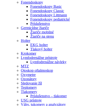
Fonendoskopy
Fonendoskopy Basic
Fonendoskopy Classic
Fonendoskopy Littmann
Fonendoskopy pediatrické
Príslušenstvo
Germicídne žiariče
Žiariče mobilné
Žiariče na stenu
Holter
EKG holter
Tlakový holter
Krokomer
Lymfodrenážne prístroje
Lymfodrenážne návleky
MTZ
Otoskop oftalmoskop
Oxymetre
Ozonátory
Sledovanie žíl
Teplomery
Tlakomery
Príslušenstvo – tlakomer
USG prístroje
Váhy, tukomery a analyzátory