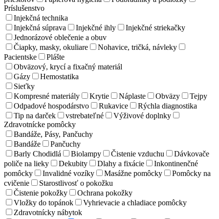
Príslušenstvo
Injekčná technika
Injekčná súprava
Injekčné ihly
Injekčné striekačky
Jednorázové oblečenie a obuv
Čiapky, masky, okuliare
Nohavice, tričká, návleky
Pacientske
Plášte
Obväzový, krycí a fixačný materiál
Gázy
Hemostatika
Sieťky
Kompresné materiály
Krytie
Náplaste
Obväzy
Tejpy
Odpadové hospodárstvo
Rukavice
Rýchla diagnostika
Tip na darček
vstrebateľné
Výživové doplnky
Zdravotnícke pomôcky
Bandáže, Pásy, Pančuchy
Bandáže
Pančuchy
Barly Chodidlá
Biolampy
Čistenie vzduchu
Dávkovače
poliče na lieky
Dekubity
Dlahy a fixácie
Inkontinenčné
pomôcky
Invalidné vozíky
Masážne pomôcky
Pomôcky na
cvičenie
Starostlivosť o pokožku
Čistenie pokožky
Ochrana pokožky
Vložky do topánok
Vyhrievacie a chladiace pomôcky
Zdravotnícky nábytok