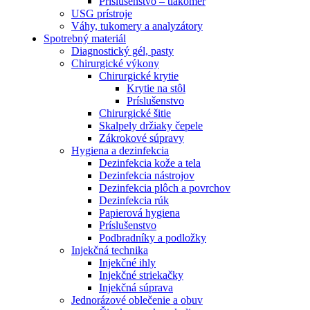
Príslušenstvo – tlakomer
USG prístroje
Váhy, tukomery a analyzátory
Spotrebný materiál
Diagnostický gél, pasty
Chirurgické výkony
Chirurgické krytie
Krytie na stôl
Príslušenstvo
Chirurgické šitie
Skalpely držiaky čepele
Zákrokové súpravy
Hygiena a dezinfekcia
Dezinfekcia kože a tela
Dezinfekcia nástrojov
Dezinfekcia plôch a povrchov
Dezinfekcia rúk
Papierová hygiena
Príslušenstvo
Podbradníky a podložky
Injekčná technika
Injekčné ihly
Injekčné striekačky
Injekčná súprava
Jednorázové oblečenie a obuv