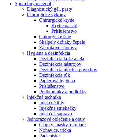
Spotrebný materiál
Diagnostický gél, pasty
Chirurgické výkony
Chirurgické krytie
Krytie na stôl
Príslušenstvo
Chirurgické šitie
Skalpely držiaky čepele
Zákrokové súpravy
Hygiena a dezinfekcia
Dezinfekcia kože a tela
Dezinfekcia nástrojov
Dezinfekcia plôch a povrchov
Dezinfekcia rúk
Papierová hygiena
Príslušenstvo
Podbradníky a podložky
Injekčná technika
Injekčné ihly
Injekčné striekačky
Injekčná súprava
Jednorázové oblečenie a obuv
Čiapky, masky, okuliare
Nohavice, tričká
Pacientske