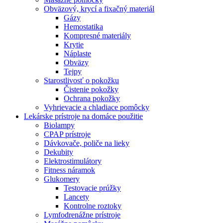
Obväzový, krycí a fixačný materiál
Gázy
Hemostatika
Kompresné materiály
Krytie
Náplaste
Obväzy
Tejpy
Starostlivosť o pokožku
Čistenie pokožky
Ochrana pokožky
Vyhrievacie a chladiace pomôcky
Lekárske prístroje na domáce použitie
Biolampy
CPAP prístroje
Dávkovače, poliče na lieky
Dekubity
Elektrostimulátory
Fitness náramok
Glukomery
Testovacie prúžky
Lancety
Kontrolne roztoky
Lymfodrenážne prístroje