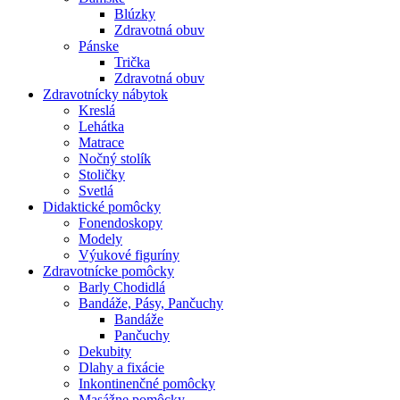
Blúzky
Zdravotná obuv
Pánske
Trička
Zdravotná obuv
Zdravotnícky nábytok
Kreslá
Lehátka
Matrace
Nočný stolík
Stoličky
Svetlá
Didaktické pomôcky
Fonendoskopy
Modely
Výukové figuríny
Zdravotnícke pomôcky
Barly Chodidlá
Bandáže, Pásy, Pančuchy
Bandáže
Pančuchy
Dekubity
Dlahy a fixácie
Inkontinenčné pomôcky
Masážne pomôcky