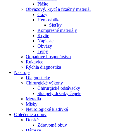
Plášte
Obväzový, krycí a fixačný materiál
Gázy
Hemostatika
Sieťky
Kompresné materiály
Krytie
Náplaste
Obväzy
Tejpy
Odpadové hospodárstvo
Rukavice
Rýchla diagnostika
Nástroje
Diagnostické
Chirurgické výkony
Chirurgické odsávačky
Skalpely držiaky čepele
Meradlá
Misky
Neurologické kladivká
Oblečenie a obuv
Detské
Zdravotná obuv
Dámske