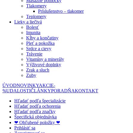
Masážne pomôcky
Tlakomery
Príslušenstvo – tlakomer
Teplomery
Lieky a liečivá
Bolesť
Imunita
Kĺby a končatiny
Pleť a pokožka
Srdce a cievy
Trávenie
Vitamíny a minerály
Výživové doplnky
Zrak a sluch
Zuby
ÚVOD
NOVINKY
AKCIE
-
%
UDALOSTI
ČLÁNKY
PORADŇA
KONTAKT
Hľadať podľa špecializácie
Hľadať podľa ochorenia
Hľadať podľa značky
Špecifická objednávka
❤ Obľubené položky ❤
Prihlásiť sa