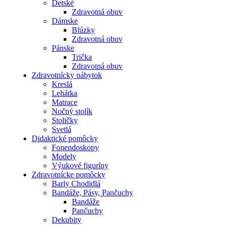
Detské
Zdravotná obuv
Dámske
Blúzky
Zdravotná obuv
Pánske
Trička
Zdravotná obuv
Zdravotnícky nábytok
Kreslá
Lehátka
Matrace
Nočný stolík
Stoličky
Svetlá
Didaktické pomôcky
Fonendoskopy
Modely
Výukové figuríny
Zdravotnícke pomôcky
Barly Chodidlá
Bandáže, Pásy, Pančuchy
Bandáže
Pančuchy
Dekubity