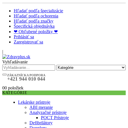
Hľadať podľa špecializácie
Hľadať podľa ochorenia
Hľadať podľa značky
Špecifická objednávka
❤ Obľubené položky ❤
Prihlásiť sa
Zaregistrovať sa
|
Vyhľadávanie
ZÁKAZNÍCKA PODPORA
+421 944 010 044
0
0 položiek
KATEGÓRIE
Lekárske prístroje
ABI meranie
Analyzačné prístroje
POCT Prístroje
Defibrilátory
Dopplery