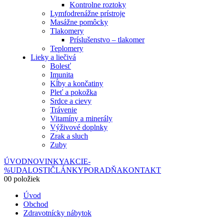
Kontrolne roztoky
Lymfodrenážne prístroje
Masážne pomôcky
Tlakomery
Príslušenstvo – tlakomer
Teplomery
Lieky a liečivá
Bolesť
Imunita
Kĺby a končatiny
Pleť a pokožka
Srdce a cievy
Trávenie
Vitamíny a minerály
Výživové doplnky
Zrak a sluch
Zuby
ÚVOD
NOVINKY
AKCIE
-
%
UDALOSTI
ČLÁNKY
PORADŇA
KONTAKT
0
0 položiek
Úvod
Obchod
Zdravotnícky nábytok