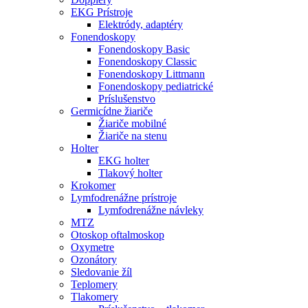
EKG Prístroje
Elektródy, adaptéry
Fonendoskopy
Fonendoskopy Basic
Fonendoskopy Classic
Fonendoskopy Littmann
Fonendoskopy pediatrické
Príslušenstvo
Germicídne žiariče
Žiariče mobilné
Žiariče na stenu
Holter
EKG holter
Tlakový holter
Krokomer
Lymfodrenážne prístroje
Lymfodrenážne návleky
MTZ
Otoskop oftalmoskop
Oxymetre
Ozonátory
Sledovanie žíl
Teplomery
Tlakomery