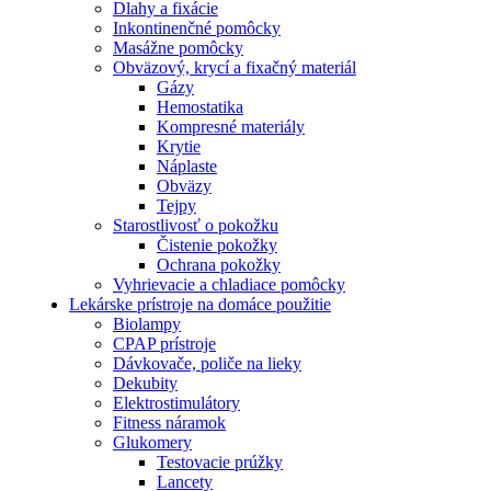
Dlahy a fixácie
Inkontinenčné pomôcky
Masážne pomôcky
Obväzový, krycí a fixačný materiál
Gázy
Hemostatika
Kompresné materiály
Krytie
Náplaste
Obväzy
Tejpy
Starostlivosť o pokožku
Čistenie pokožky
Ochrana pokožky
Vyhrievacie a chladiace pomôcky
Lekárske prístroje na domáce použitie
Biolampy
CPAP prístroje
Dávkovače, poliče na lieky
Dekubity
Elektrostimulátory
Fitness náramok
Glukomery
Testovacie prúžky
Lancety