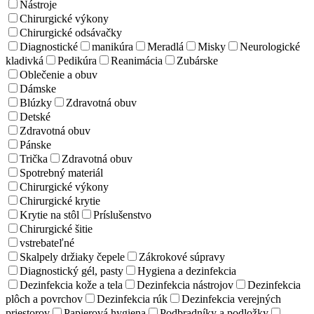
Nástroje
Chirurgické výkony
Chirurgické odsávačky
Diagnostické
manikúra
Meradlá
Misky
Neurologické
kladivká
Pedikúra
Reanimácia
Zubárske
Oblečenie a obuv
Dámske
Blúzky
Zdravotná obuv
Detské
Zdravotná obuv
Pánske
Trička
Zdravotná obuv
Spotrebný materiál
Chirurgické výkony
Chirurgické krytie
Krytie na stôl
Príslušenstvo
Chirurgické šitie
vstrebateľné
Skalpely držiaky čepele
Zákrokové súpravy
Diagnostický gél, pasty
Hygiena a dezinfekcia
Dezinfekcia kože a tela
Dezinfekcia nástrojov
Dezinfekcia
plôch a povrchov
Dezinfekcia rúk
Dezinfekcia verejných
priestorov
Papierová hygiena
Podbradníky a podložky