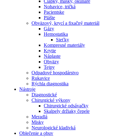
Čiapky, masky, okuliare
Nohavice, tričká
Pacientske
Plášte
Obväzový, krycí a fixačný materiál
Gázy
Hemostatika
Sieťky
Kompresné materiály
Krytie
Náplaste
Obväzy
Tejpy
Odpadové hospodárstvo
Rukavice
Rýchla diagnostika
Nástroje
Diagnostické
Chirurgické výkony
Chirurgické odsávačky
Skalpely držiaky čepele
Meradlá
Misky
Neurologické kladivká
Oblečenie a obuv