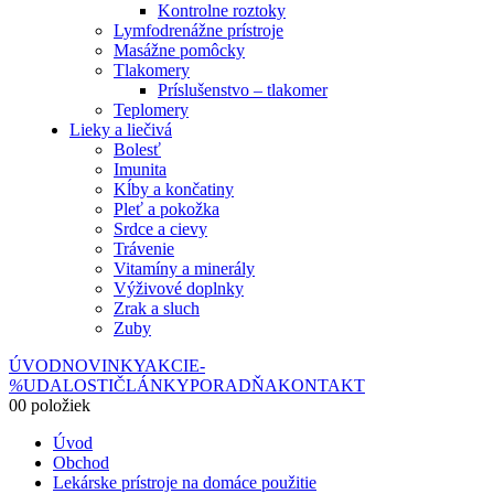
Kontrolne roztoky
Lymfodrenážne prístroje
Masážne pomôcky
Tlakomery
Príslušenstvo – tlakomer
Teplomery
Lieky a liečivá
Bolesť
Imunita
Kĺby a končatiny
Pleť a pokožka
Srdce a cievy
Trávenie
Vitamíny a minerály
Výživové doplnky
Zrak a sluch
Zuby
ÚVOD
NOVINKY
AKCIE
-
%
UDALOSTI
ČLÁNKY
PORADŇA
KONTAKT
0
0 položiek
Úvod
Obchod
Lekárske prístroje na domáce použitie