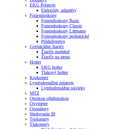
EKG Prístroje
Elektródy, adaptéry
Fonendoskopy
Fonendoskopy Basic
Fonendoskopy Classic
Fonendoskopy Littmann
Fonendoskopy pediatrické
Príslušenstvo
Germicídne žiariče
Žiariče mobilné
Žiariče na stenu
Holter
EKG holter
Tlakový holter
Krokomer
Lymfodrenážne prístroje
Lymfodrenážne návleky
MTZ
Otoskop oftalmoskop
Oxymetre
Ozonátory
Sledovanie žíl
Teplomery
Tlakomery