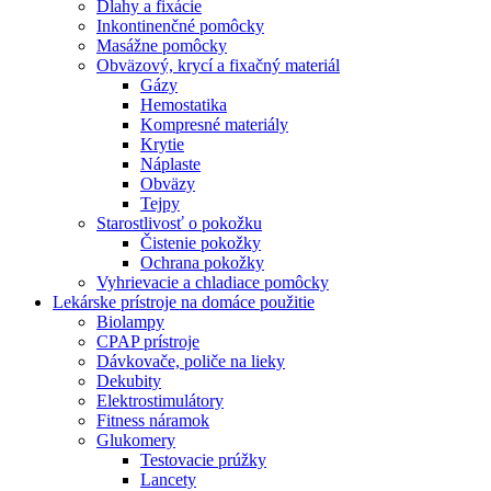
Dlahy a fixácie
Inkontinenčné pomôcky
Masážne pomôcky
Obväzový, krycí a fixačný materiál
Gázy
Hemostatika
Kompresné materiály
Krytie
Náplaste
Obväzy
Tejpy
Starostlivosť o pokožku
Čistenie pokožky
Ochrana pokožky
Vyhrievacie a chladiace pomôcky
Lekárske prístroje na domáce použitie
Biolampy
CPAP prístroje
Dávkovače, poliče na lieky
Dekubity
Elektrostimulátory
Fitness náramok
Glukomery
Testovacie prúžky
Lancety