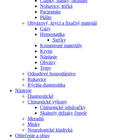
Čiapky, masky, okuliare
Nohavice, tričká
Pacientske
Plášte
Obväzový, krycí a fixačný materiál
Gázy
Hemostatika
Sieťky
Kompresné materiály
Krytie
Náplaste
Obväzy
Tejpy
Odpadové hospodárstvo
Rukavice
Rýchla diagnostika
Nástroje
Diagnostické
Chirurgické výkony
Chirurgické odsávačky
Skalpely držiaky čepele
Meradlá
Misky
Neurologické kladivká
Oblečenie a obuv