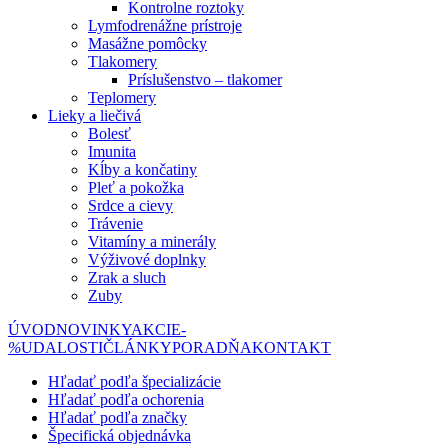
Kontrolne roztoky
Lymfodrenážne prístroje
Masážne pomôcky
Tlakomery
Príslušenstvo – tlakomer
Teplomery
Lieky a liečivá
Bolesť
Imunita
Kĺby a končatiny
Pleť a pokožka
Srdce a cievy
Trávenie
Vitamíny a minerály
Výživové doplnky
Zrak a sluch
Zuby
ÚVOD
NOVINKY
AKCIE
-
%
UDALOSTI
ČLÁNKY
PORADŇA
KONTAKT
Hľadať podľa špecializácie
Hľadať podľa ochorenia
Hľadať podľa značky
Špecifická objednávka