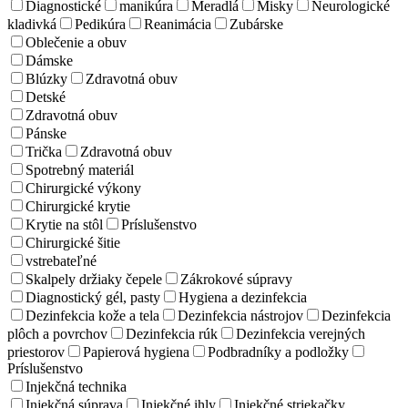
Diagnostické
manikúra
Meradlá
Misky
Neurologické
kladivká
Pedikúra
Reanimácia
Zubárske
Oblečenie a obuv
Dámske
Blúzky
Zdravotná obuv
Detské
Zdravotná obuv
Pánske
Trička
Zdravotná obuv
Spotrebný materiál
Chirurgické výkony
Chirurgické krytie
Krytie na stôl
Príslušenstvo
Chirurgické šitie
vstrebateľné
Skalpely držiaky čepele
Zákrokové súpravy
Diagnostický gél, pasty
Hygiena a dezinfekcia
Dezinfekcia kože a tela
Dezinfekcia nástrojov
Dezinfekcia
plôch a povrchov
Dezinfekcia rúk
Dezinfekcia verejných
priestorov
Papierová hygiena
Podbradníky a podložky
Príslušenstvo
Injekčná technika
Injekčná súprava
Injekčné ihly
Injekčné striekačky