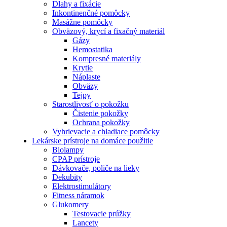
Dlahy a fixácie
Inkontinenčné pomôcky
Masážne pomôcky
Obväzový, krycí a fixačný materiál
Gázy
Hemostatika
Kompresné materiály
Krytie
Náplaste
Obväzy
Tejpy
Starostlivosť o pokožku
Čistenie pokožky
Ochrana pokožky
Vyhrievacie a chladiace pomôcky
Lekárske prístroje na domáce použitie
Biolampy
CPAP prístroje
Dávkovače, poliče na lieky
Dekubity
Elektrostimulátory
Fitness náramok
Glukomery
Testovacie prúžky
Lancety