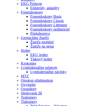
EKG Prístroje
Elektródy, adaptéry
Fonendoskopy
Fonendoskopy Basic
Fonendoskopy Classic
Fonendoskopy Littmann
Fonendoskopy pediatrické
Príslušenstvo
Germicídne žiariče
Žiariče mobilné
Žiariče na stenu
Holter
EKG holter
Tlakový holter
Krokomer
Lymfodrenážne prístroje
Lymfodrenážne návleky
MTZ
Otoskop oftalmoskop
Oxymetre
Ozonátory
Sledovanie žíl
Teplomery
Tlakomery
Príslušenstvo – tlakomer