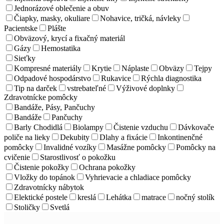
Jednorázové oblečenie a obuv
Čiapky, masky, okuliare
Nohavice, tričká, návleky
Pacientske
Plášte
Obväzový, krycí a fixačný materiál
Gázy
Hemostatika
Sieťky
Kompresné materiály
Krytie
Náplaste
Obväzy
Tejpy
Odpadové hospodárstvo
Rukavice
Rýchla diagnostika
Tip na darček
vstrebateľné
Výživové doplnky
Zdravotnícke pomôcky
Bandáže, Pásy, Pančuchy
Bandáže
Pančuchy
Barly Chodidlá
Biolampy
Čistenie vzduchu
Dávkovače
poliče na lieky
Dekubity
Dlahy a fixácie
Inkontinenčné
pomôcky
Invalidné vozíky
Masážne pomôcky
Pomôcky na
cvičenie
Starostlivosť o pokožku
Čistenie pokožky
Ochrana pokožky
Vložky do topánok
Vyhrievacie a chladiace pomôcky
Zdravotnícky nábytok
Elektické postele
kreslá
Lehátka
matrace
nočný stolík
Stoličky
Svetlá