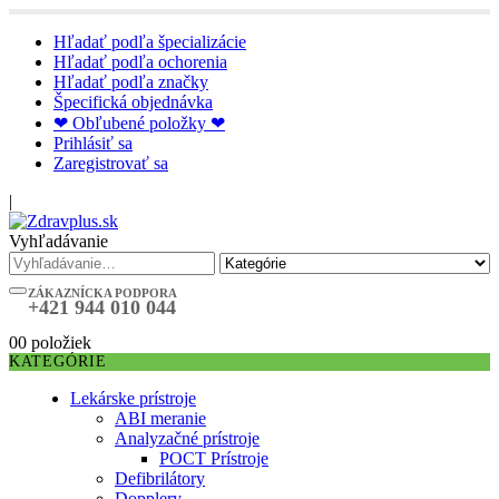
Hľadať podľa špecializácie
Hľadať podľa ochorenia
Hľadať podľa značky
Špecifická objednávka
❤ Obľubené položky ❤
Prihlásiť sa
Zaregistrovať sa
|
Vyhľadávanie
ZÁKAZNÍCKA PODPORA
+421 944 010 044
0
0 položiek
KATEGÓRIE
Lekárske prístroje
ABI meranie
Analyzačné prístroje
POCT Prístroje
Defibrilátory
Dopplery