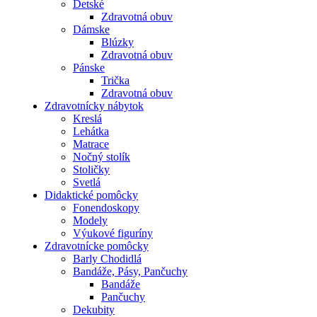
Detské
Zdravotná obuv
Dámske
Blúzky
Zdravotná obuv
Pánske
Trička
Zdravotná obuv
Zdravotnícky nábytok
Kreslá
Lehátka
Matrace
Nočný stolík
Stoličky
Svetlá
Didaktické pomôcky
Fonendoskopy
Modely
Výukové figuríny
Zdravotnícke pomôcky
Barly Chodidlá
Bandáže, Pásy, Pančuchy
Bandáže
Pančuchy
Dekubity