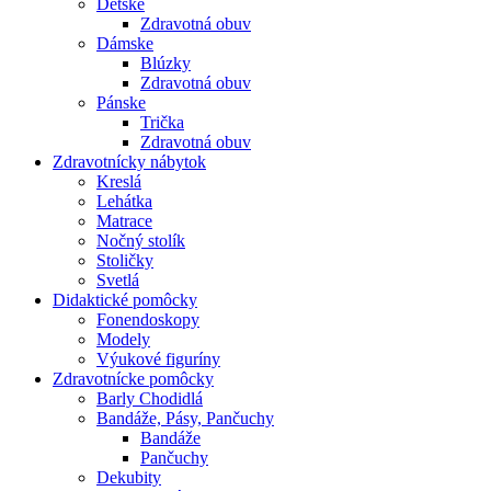
Detské
Zdravotná obuv
Dámske
Blúzky
Zdravotná obuv
Pánske
Trička
Zdravotná obuv
Zdravotnícky nábytok
Kreslá
Lehátka
Matrace
Nočný stolík
Stoličky
Svetlá
Didaktické pomôcky
Fonendoskopy
Modely
Výukové figuríny
Zdravotnícke pomôcky
Barly Chodidlá
Bandáže, Pásy, Pančuchy
Bandáže
Pančuchy
Dekubity