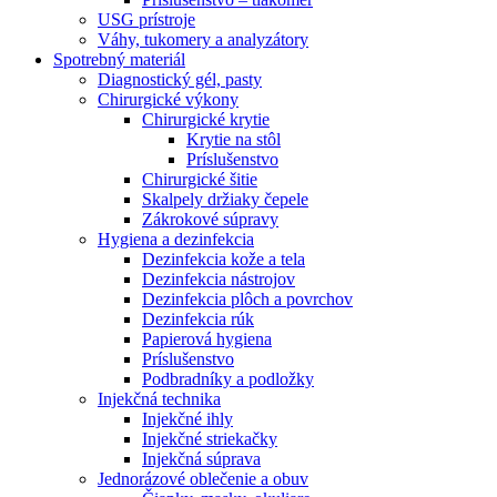
USG prístroje
Váhy, tukomery a analyzátory
Spotrebný materiál
Diagnostický gél, pasty
Chirurgické výkony
Chirurgické krytie
Krytie na stôl
Príslušenstvo
Chirurgické šitie
Skalpely držiaky čepele
Zákrokové súpravy
Hygiena a dezinfekcia
Dezinfekcia kože a tela
Dezinfekcia nástrojov
Dezinfekcia plôch a povrchov
Dezinfekcia rúk
Papierová hygiena
Príslušenstvo
Podbradníky a podložky
Injekčná technika
Injekčné ihly
Injekčné striekačky
Injekčná súprava
Jednorázové oblečenie a obuv