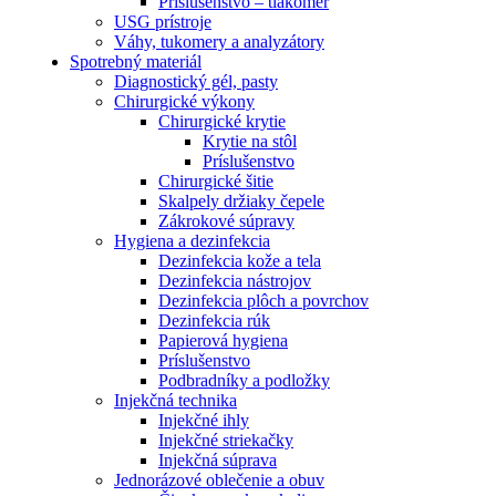
Príslušenstvo – tlakomer
USG prístroje
Váhy, tukomery a analyzátory
Spotrebný materiál
Diagnostický gél, pasty
Chirurgické výkony
Chirurgické krytie
Krytie na stôl
Príslušenstvo
Chirurgické šitie
Skalpely držiaky čepele
Zákrokové súpravy
Hygiena a dezinfekcia
Dezinfekcia kože a tela
Dezinfekcia nástrojov
Dezinfekcia plôch a povrchov
Dezinfekcia rúk
Papierová hygiena
Príslušenstvo
Podbradníky a podložky
Injekčná technika
Injekčné ihly
Injekčné striekačky
Injekčná súprava
Jednorázové oblečenie a obuv