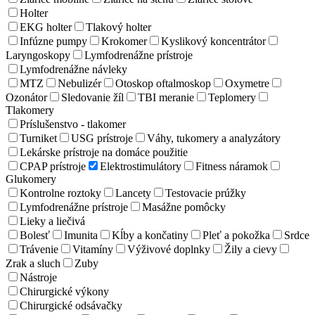
Holter
EKG holter
Tlakový holter
Infúzne pumpy
Krokomer
Kyslikový koncentrátor
Laryngoskopy
Lymfodrenážne prístroje
Lymfodrenážne návleky
MTZ
Nebulizér
Otoskop oftalmoskop
Oxymetre
Ozonátor
Sledovanie žíl
TBI meranie
Teplomery
Tlakomery
Príslušenstvo - tlakomer
Turniket
USG prístroje
Váhy, tukomery a analyzátory
Lekárske prístroje na domáce použitie
CPAP prístroje
Elektrostimulátory
Fitness náramok
Glukomery
Kontrolne roztoky
Lancety
Testovacie prúžky
Lymfodrenážne prístroje
Masážne pomôcky
Lieky a liečivá
Bolesť
Imunita
Kĺby a končatiny
Pleť a pokožka
Srdce
Trávenie
Vitamíny
Výživové doplnky
Žily a cievy
Zrak a sluch
Zuby
Nástroje
Chirurgické výkony
Chirurgické odsávačky