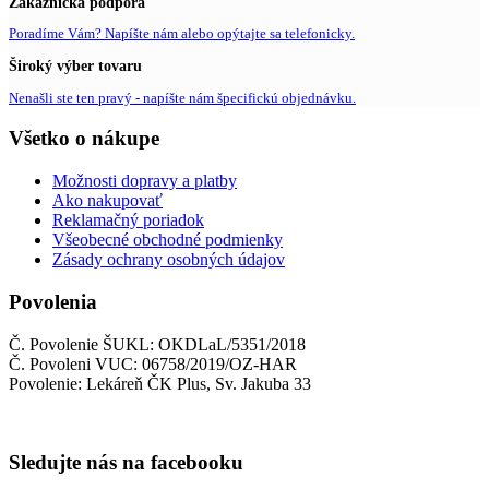
Zákaznícka podpora
Poradíme Vám? Napíšte nám alebo opýtajte sa telefonicky.
Široký výber tovaru
Nenašli ste ten pravý - napíšte nám špecifickú objednávku.
Všetko o nákupe
Možnosti dopravy a platby
Ako nakupovať
Reklamačný poriadok
Všeobecné obchodné podmienky
Zásady ochrany osobných údajov
Povolenia
Č. Povolenie ŠUKL: OKDLaL/5351/2018
Č. Povoleni VUC: 06758/2019/OZ-HAR
Povolenie: Lekáreň ČK Plus, Sv. Jakuba 33
Sledujte nás na facebooku