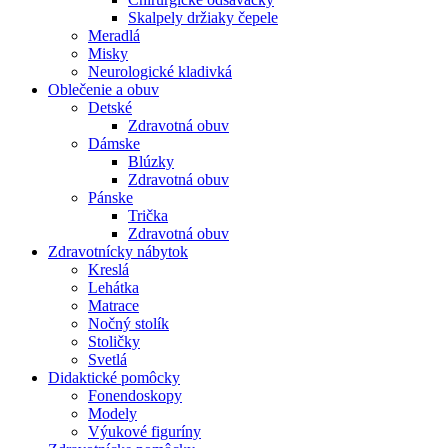
Skalpely držiaky čepele
Meradlá
Misky
Neurologické kladivká
Oblečenie a obuv
Detské
Zdravotná obuv
Dámske
Blúzky
Zdravotná obuv
Pánske
Trička
Zdravotná obuv
Zdravotnícky nábytok
Kreslá
Lehátka
Matrace
Nočný stolík
Stoličky
Svetlá
Didaktické pomôcky
Fonendoskopy
Modely
Výukové figuríny