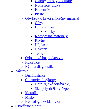
Čiapky, masky, okuliare
Nohavice, tričká
Pacientske
Plášte
Obväzový, krycí a fixačný materiál
Gázy
Hemostatika
Sieťky
Kompresné materiály
Krytie
Náplaste
Obväzy
Tejpy
Odpadové hospodárstvo
Rukavice
Rýchla diagnostika
Nástroje
Diagnostické
Chirurgické výkony
Chirurgické odsávačky
Skalpely držiaky čepele
Meradlá
Misky
Neurologické kladivká
Oblečenie a obuv