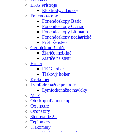
EKG Prístroje
Elektródy, adaptéry
Fonendoskopy
Fonendoskopy Basic
Fonendoskopy Classic
Fonendoskopy Littmann
Fonendoskopy pediatrické
Príslušenstvo
Germicídne žiariče
Žiariče mobilné
Žiariče na stenu
Holter
EKG holter
Tlakový holter
Krokomer
Lymfodrenážne prístroje
Lymfodrenážne návleky
MTZ
Otoskop oftalmoskop
Oxymetre
Ozonátory
Sledovanie žíl
Teplomery
Tlakomery