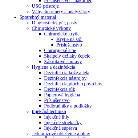
Príslušenstvo – tlakomer
USG prístroje
Váhy, tukomery a analyzátory
Spotrebný materiál
Diagnostický gél, pasty
Chirurgické výkony
Chirurgické krytie
Krytie na stôl
Príslušenstvo
Chirurgické šitie
Skalpely držiaky čepele
Zákrokové súpravy
Hygiena a dezinfekcia
Dezinfekcia kože a tela
Dezinfekcia nástrojov
Dezinfekcia plôch a povrchov
Dezinfekcia rúk
Papierová hygiena
Príslušenstvo
Podbradníky a podložky
Injekčná technika
Injekčné ihly
Injekčné striekačky
Injekčná súprava
Jednorázové oblečenie a obuv