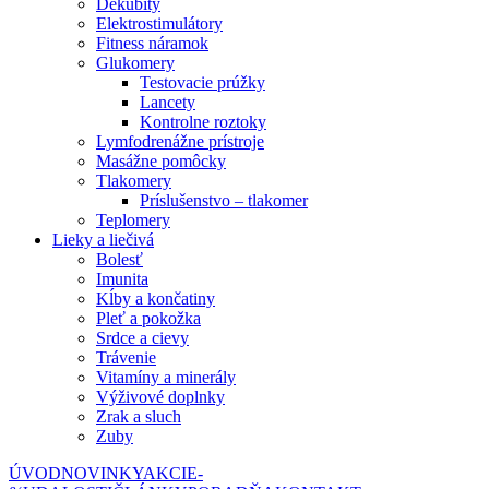
Dekubity
Elektrostimulátory
Fitness náramok
Glukomery
Testovacie prúžky
Lancety
Kontrolne roztoky
Lymfodrenážne prístroje
Masážne pomôcky
Tlakomery
Príslušenstvo – tlakomer
Teplomery
Lieky a liečivá
Bolesť
Imunita
Kĺby a končatiny
Pleť a pokožka
Srdce a cievy
Trávenie
Vitamíny a minerály
Výživové doplnky
Zrak a sluch
Zuby
ÚVOD
NOVINKY
AKCIE
-