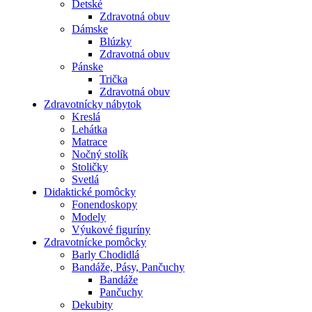
Detské
Zdravotná obuv
Dámske
Blúzky
Zdravotná obuv
Pánske
Trička
Zdravotná obuv
Zdravotnícky nábytok
Kreslá
Lehátka
Matrace
Nočný stolík
Stoličky
Svetlá
Didaktické pomôcky
Fonendoskopy
Modely
Výukové figuríny
Zdravotnícke pomôcky
Barly Chodidlá
Bandáže, Pásy, Pančuchy
Bandáže
Pančuchy
Dekubity