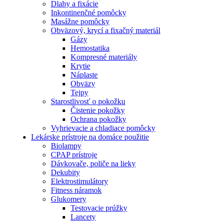
Dlahy a fixácie
Inkontinenčné pomôcky
Masážne pomôcky
Obväzový, krycí a fixačný materiál
Gázy
Hemostatika
Kompresné materiály
Krytie
Náplaste
Obväzy
Tejpy
Starostlivosť o pokožku
Čistenie pokožky
Ochrana pokožky
Vyhrievacie a chladiace pomôcky
Lekárske prístroje na domáce použitie
Biolampy
CPAP prístroje
Dávkovače, poliče na lieky
Dekubity
Elektrostimulátory
Fitness náramok
Glukomery
Testovacie prúžky
Lancety