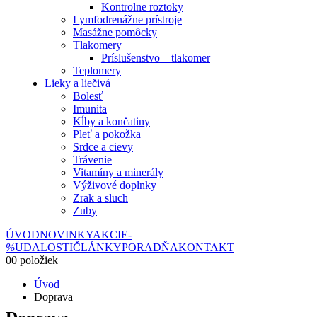
Kontrolne roztoky
Lymfodrenážne prístroje
Masážne pomôcky
Tlakomery
Príslušenstvo – tlakomer
Teplomery
Lieky a liečivá
Bolesť
Imunita
Kĺby a končatiny
Pleť a pokožka
Srdce a cievy
Trávenie
Vitamíny a minerály
Výživové doplnky
Zrak a sluch
Zuby
ÚVOD
NOVINKY
AKCIE
-
%
UDALOSTI
ČLÁNKY
PORADŇA
KONTAKT
0
0 položiek
Úvod
Doprava