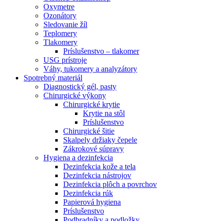
Oxymetre
Ozonátory
Sledovanie žíl
Teplomery
Tlakomery
Príslušenstvo – tlakomer
USG prístroje
Váhy, tukomery a analyzátory
Spotrebný materiál
Diagnostický gél, pasty
Chirurgické výkony
Chirurgické krytie
Krytie na stôl
Príslušenstvo
Chirurgické šitie
Skalpely držiaky čepele
Zákrokové súpravy
Hygiena a dezinfekcia
Dezinfekcia kože a tela
Dezinfekcia nástrojov
Dezinfekcia plôch a povrchov
Dezinfekcia rúk
Papierová hygiena
Príslušenstvo
Podbradníky a podložky