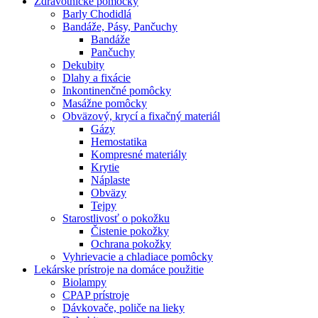
Zdravotnícke pomôcky
Barly Chodidlá
Bandáže, Pásy, Pančuchy
Bandáže
Pančuchy
Dekubity
Dlahy a fixácie
Inkontinenčné pomôcky
Masážne pomôcky
Obväzový, krycí a fixačný materiál
Gázy
Hemostatika
Kompresné materiály
Krytie
Náplaste
Obväzy
Tejpy
Starostlivosť o pokožku
Čistenie pokožky
Ochrana pokožky
Vyhrievacie a chladiace pomôcky
Lekárske prístroje na domáce použitie
Biolampy
CPAP prístroje
Dávkovače, poliče na lieky