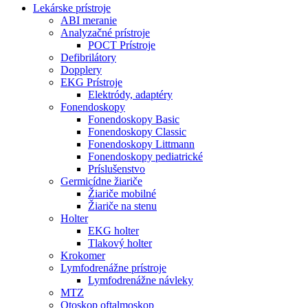
Lekárske prístroje
ABI meranie
Analyzačné prístroje
POCT Prístroje
Defibrilátory
Dopplery
EKG Prístroje
Elektródy, adaptéry
Fonendoskopy
Fonendoskopy Basic
Fonendoskopy Classic
Fonendoskopy Littmann
Fonendoskopy pediatrické
Príslušenstvo
Germicídne žiariče
Žiariče mobilné
Žiariče na stenu
Holter
EKG holter
Tlakový holter
Krokomer
Lymfodrenážne prístroje
Lymfodrenážne návleky
MTZ
Otoskop oftalmoskop