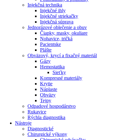
Injekčná technika
Injekčné ihly
Injekčné striekačky
Injekčná súprava
Jednorázové oblečenie a obuv
Čiapky, masky, okuliare
Nohavice, tričká
Pacientske
Plášte
Obväzový, krycí a fixačný materiál
Gázy
Hemostatika
Sieťky
Kompresné materiály
Krytie
Náplaste
Obväzy
Tejpy
Odpadové hospodárstvo
Rukavice
Rýchla diagnostika
Nástroje
Diagnostické
Chirurgické výkony
Chirurgické odsávačky