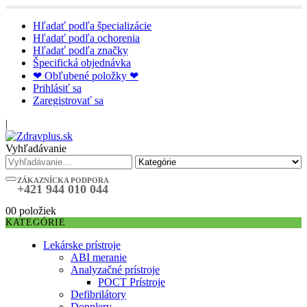
Hľadať podľa špecializácie
Hľadať podľa ochorenia
Hľadať podľa značky
Špecifická objednávka
❤ Obľubené položky ❤
Prihlásiť sa
Zaregistrovať sa
|
Vyhľadávanie
ZÁKAZNÍCKA PODPORA
+421 944 010 044
0
0 položiek
KATEGÓRIE
Lekárske prístroje
ABI meranie
Analyzačné prístroje
POCT Prístroje
Defibrilátory
Dopplery