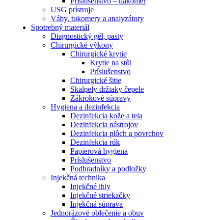
Príslušenstvo – tlakomer
USG prístroje
Váhy, tukomery a analyzátory
Spotrebný materiál
Diagnostický gél, pasty
Chirurgické výkony
Chirurgické krytie
Krytie na stôl
Príslušenstvo
Chirurgické šitie
Skalpely držiaky čepele
Zákrokové súpravy
Hygiena a dezinfekcia
Dezinfekcia kože a tela
Dezinfekcia nástrojov
Dezinfekcia plôch a povrchov
Dezinfekcia rúk
Papierová hygiena
Príslušenstvo
Podbradníky a podložky
Injekčná technika
Injekčné ihly
Injekčné striekačky
Injekčná súprava
Jednorázové oblečenie a obuv