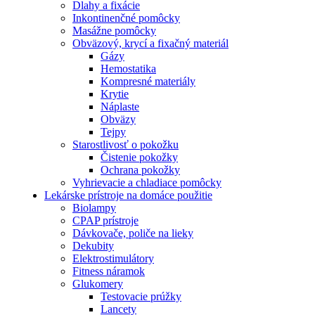
Dlahy a fixácie
Inkontinenčné pomôcky
Masážne pomôcky
Obväzový, krycí a fixačný materiál
Gázy
Hemostatika
Kompresné materiály
Krytie
Náplaste
Obväzy
Tejpy
Starostlivosť o pokožku
Čistenie pokožky
Ochrana pokožky
Vyhrievacie a chladiace pomôcky
Lekárske prístroje na domáce použitie
Biolampy
CPAP prístroje
Dávkovače, poliče na lieky
Dekubity
Elektrostimulátory
Fitness náramok
Glukomery
Testovacie prúžky
Lancety