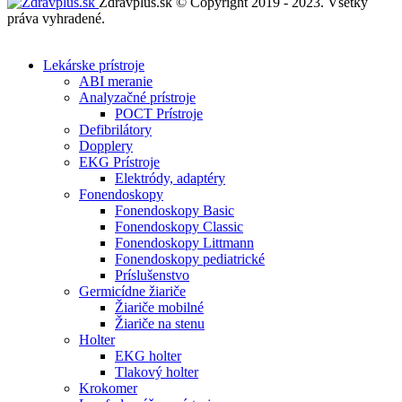
Zdravplus.sk © Copyright 2019 - 2023. Všetky
práva vyhradené.
Lekárske prístroje
ABI meranie
Analyzačné prístroje
POCT Prístroje
Defibrilátory
Dopplery
EKG Prístroje
Elektródy, adaptéry
Fonendoskopy
Fonendoskopy Basic
Fonendoskopy Classic
Fonendoskopy Littmann
Fonendoskopy pediatrické
Príslušenstvo
Germicídne žiariče
Žiariče mobilné
Žiariče na stenu
Holter
EKG holter
Tlakový holter
Krokomer