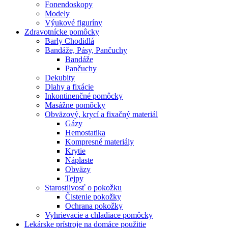
Fonendoskopy
Modely
Výukové figuríny
Zdravotnícke pomôcky
Barly Chodidlá
Bandáže, Pásy, Pančuchy
Bandáže
Pančuchy
Dekubity
Dlahy a fixácie
Inkontinenčné pomôcky
Masážne pomôcky
Obväzový, krycí a fixačný materiál
Gázy
Hemostatika
Kompresné materiály
Krytie
Náplaste
Obväzy
Tejpy
Starostlivosť o pokožku
Čistenie pokožky
Ochrana pokožky
Vyhrievacie a chladiace pomôcky
Lekárske prístroje na domáce použitie