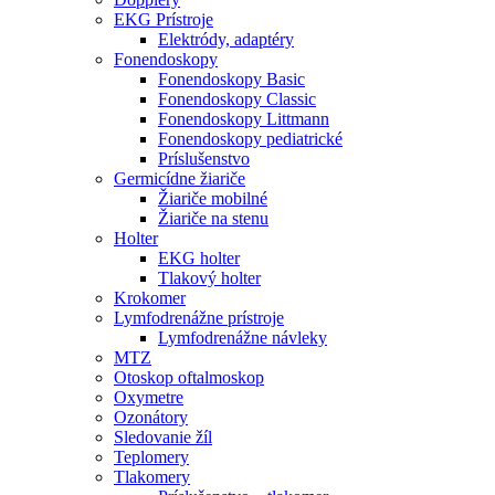
EKG Prístroje
Elektródy, adaptéry
Fonendoskopy
Fonendoskopy Basic
Fonendoskopy Classic
Fonendoskopy Littmann
Fonendoskopy pediatrické
Príslušenstvo
Germicídne žiariče
Žiariče mobilné
Žiariče na stenu
Holter
EKG holter
Tlakový holter
Krokomer
Lymfodrenážne prístroje
Lymfodrenážne návleky
MTZ
Otoskop oftalmoskop
Oxymetre
Ozonátory
Sledovanie žíl
Teplomery
Tlakomery