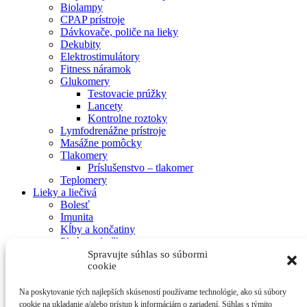
Biolampy
CPAP prístroje
Dávkovače, poliče na lieky
Dekubity
Elektrostimulátory
Fitness náramok
Glukomery
Testovacie prúžky
Lancety
Kontrolne roztoky
Lymfodrenážne prístroje
Masážne pomôcky
Tlakomery
Príslušenstvo – tlakomer
Teplomery
Lieky a liečivá
Bolesť
Imunita
Kĺby a končatiny
Pleť a pokožka
Srdce a cievy
Spravujte súhlas so súbormi
Trávenie
cookie
Vitamíny a minerály
Výživové doplnky
Na poskytovanie tých najlepších skúseností používame technológie, ako sú súbory
Zrak a sluch
cookie na ukladanie a/alebo prístup k informáciám o zariadení. Súhlas s týmito