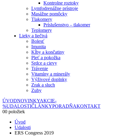
Kontrolne roztoky
Lymfodrenážne prístroje
Masážne pomôcky
Tlakomery
Príslušenstvo – tlakomer
Teplomery
Lieky a liečivá
Bolesť
Imunita
Kĺby a končatiny
Pleť a pokožka
Srdce a cievy
Trávenie
Vitamíny a minerály
Výživové doplnky
Zrak a sluch
Zuby
ÚVOD
NOVINKY
AKCIE
-
%
UDALOSTI
ČLÁNKY
PORADŇA
KONTAKT
0
0 položiek
Úvod
Udalosti
ERS Congress 2019