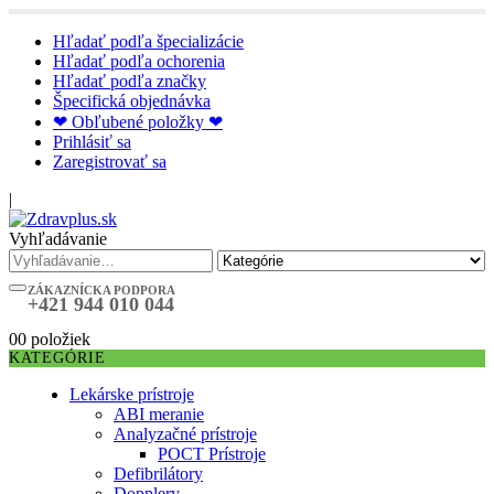
Hľadať podľa špecializácie
Hľadať podľa ochorenia
Hľadať podľa značky
Špecifická objednávka
❤ Obľubené položky ❤
Prihlásiť sa
Zaregistrovať sa
|
Vyhľadávanie
ZÁKAZNÍCKA PODPORA
+421 944 010 044
0
0 položiek
KATEGÓRIE
Lekárske prístroje
ABI meranie
Analyzačné prístroje
POCT Prístroje
Defibrilátory
Dopplery