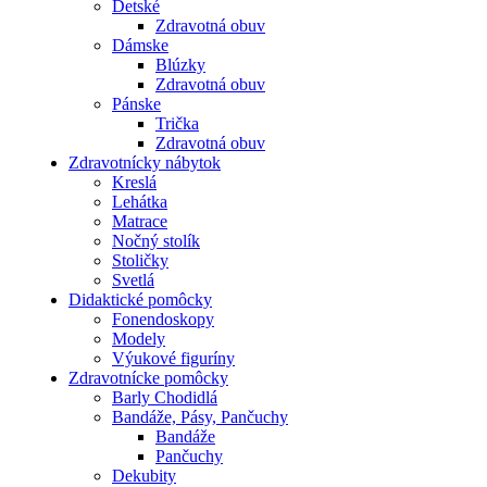
Detské
Zdravotná obuv
Dámske
Blúzky
Zdravotná obuv
Pánske
Trička
Zdravotná obuv
Zdravotnícky nábytok
Kreslá
Lehátka
Matrace
Nočný stolík
Stoličky
Svetlá
Didaktické pomôcky
Fonendoskopy
Modely
Výukové figuríny
Zdravotnícke pomôcky
Barly Chodidlá
Bandáže, Pásy, Pančuchy
Bandáže
Pančuchy
Dekubity