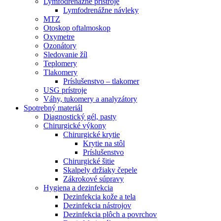
Lymfodrenážne prístroje
Lymfodrenážne návleky
MTZ
Otoskop oftalmoskop
Oxymetre
Ozonátory
Sledovanie žíl
Teplomery
Tlakomery
Príslušenstvo – tlakomer
USG prístroje
Váhy, tukomery a analyzátory
Spotrebný materiál
Diagnostický gél, pasty
Chirurgické výkony
Chirurgické krytie
Krytie na stôl
Príslušenstvo
Chirurgické šitie
Skalpely držiaky čepele
Zákrokové súpravy
Hygiena a dezinfekcia
Dezinfekcia kože a tela
Dezinfekcia nástrojov
Dezinfekcia plôch a povrchov