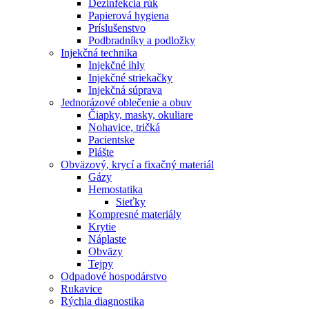
Dezinfekcia rúk
Papierová hygiena
Príslušenstvo
Podbradníky a podložky
Injekčná technika
Injekčné ihly
Injekčné striekačky
Injekčná súprava
Jednorázové oblečenie a obuv
Čiapky, masky, okuliare
Nohavice, tričká
Pacientske
Plášte
Obväzový, krycí a fixačný materiál
Gázy
Hemostatika
Sieťky
Kompresné materiály
Krytie
Náplaste
Obväzy
Tejpy
Odpadové hospodárstvo
Rukavice
Rýchla diagnostika