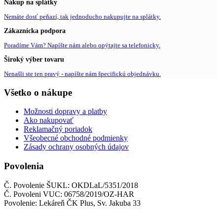
Nákup na splátky
Nemáte dosť peňazí, tak jednoducho nakupujte na splátky.
Zákaznícka podpora
Poradíme Vám? Napíšte nám alebo opýtajte sa telefonicky.
Široký výber tovaru
Nenašli ste ten pravý - napíšte nám špecifickú objednávku.
Všetko o nákupe
Možnosti dopravy a platby
Ako nakupovať
Reklamačný poriadok
Všeobecné obchodné podmienky
Zásady ochrany osobných údajov
Povolenia
Č. Povolenie ŠUKL: OKDLaL/5351/2018
Č. Povoleni VUC: 06758/2019/OZ-HAR
Povolenie: Lekáreň ČK Plus, Sv. Jakuba 33