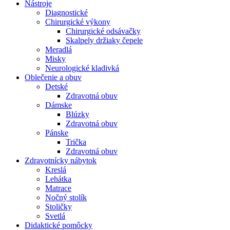
Nástroje
Diagnostické
Chirurgické výkony
Chirurgické odsávačky
Skalpely držiaky čepele
Meradlá
Misky
Neurologické kladivká
Oblečenie a obuv
Detské
Zdravotná obuv
Dámske
Blúzky
Zdravotná obuv
Pánske
Trička
Zdravotná obuv
Zdravotnícky nábytok
Kreslá
Lehátka
Matrace
Nočný stolík
Stoličky
Svetlá
Didaktické pomôcky