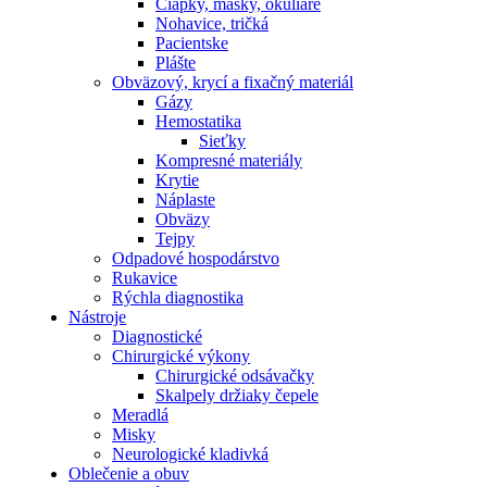
Čiapky, masky, okuliare
Nohavice, tričká
Pacientske
Plášte
Obväzový, krycí a fixačný materiál
Gázy
Hemostatika
Sieťky
Kompresné materiály
Krytie
Náplaste
Obväzy
Tejpy
Odpadové hospodárstvo
Rukavice
Rýchla diagnostika
Nástroje
Diagnostické
Chirurgické výkony
Chirurgické odsávačky
Skalpely držiaky čepele
Meradlá
Misky
Neurologické kladivká
Oblečenie a obuv