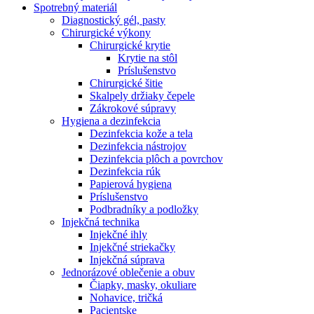
Spotrebný materiál
Diagnostický gél, pasty
Chirurgické výkony
Chirurgické krytie
Krytie na stôl
Príslušenstvo
Chirurgické šitie
Skalpely držiaky čepele
Zákrokové súpravy
Hygiena a dezinfekcia
Dezinfekcia kože a tela
Dezinfekcia nástrojov
Dezinfekcia plôch a povrchov
Dezinfekcia rúk
Papierová hygiena
Príslušenstvo
Podbradníky a podložky
Injekčná technika
Injekčné ihly
Injekčné striekačky
Injekčná súprava
Jednorázové oblečenie a obuv
Čiapky, masky, okuliare
Nohavice, tričká
Pacientske