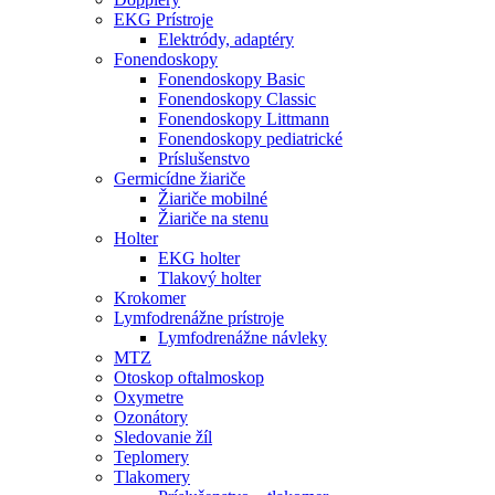
EKG Prístroje
Elektródy, adaptéry
Fonendoskopy
Fonendoskopy Basic
Fonendoskopy Classic
Fonendoskopy Littmann
Fonendoskopy pediatrické
Príslušenstvo
Germicídne žiariče
Žiariče mobilné
Žiariče na stenu
Holter
EKG holter
Tlakový holter
Krokomer
Lymfodrenážne prístroje
Lymfodrenážne návleky
MTZ
Otoskop oftalmoskop
Oxymetre
Ozonátory
Sledovanie žíl
Teplomery
Tlakomery