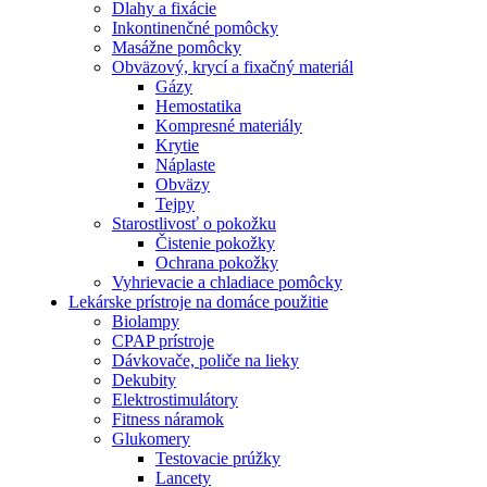
Dlahy a fixácie
Inkontinenčné pomôcky
Masážne pomôcky
Obväzový, krycí a fixačný materiál
Gázy
Hemostatika
Kompresné materiály
Krytie
Náplaste
Obväzy
Tejpy
Starostlivosť o pokožku
Čistenie pokožky
Ochrana pokožky
Vyhrievacie a chladiace pomôcky
Lekárske prístroje na domáce použitie
Biolampy
CPAP prístroje
Dávkovače, poliče na lieky
Dekubity
Elektrostimulátory
Fitness náramok
Glukomery
Testovacie prúžky
Lancety