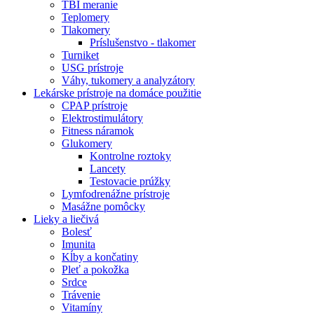
TBI meranie
Teplomery
Tlakomery
Príslušenstvo - tlakomer
Turniket
USG prístroje
Váhy, tukomery a analyzátory
Lekárske prístroje na domáce použitie
CPAP prístroje
Elektrostimulátory
Fitness náramok
Glukomery
Kontrolne roztoky
Lancety
Testovacie prúžky
Lymfodrenážne prístroje
Masážne pomôcky
Lieky a liečivá
Bolesť
Imunita
Kĺby a končatiny
Pleť a pokožka
Srdce
Trávenie
Vitamíny