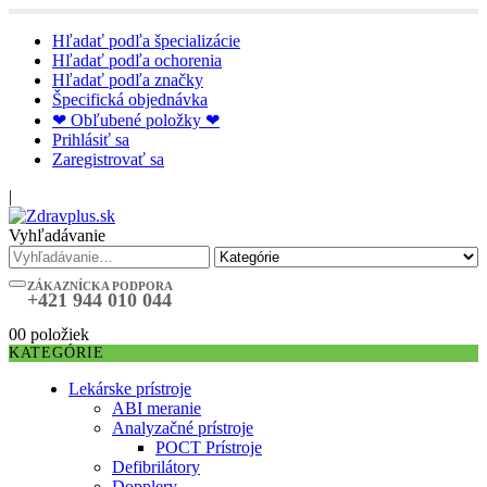
Hľadať podľa špecializácie
Hľadať podľa ochorenia
Hľadať podľa značky
Špecifická objednávka
❤ Obľubené položky ❤
Prihlásiť sa
Zaregistrovať sa
|
Vyhľadávanie
ZÁKAZNÍCKA PODPORA
+421 944 010 044
0
0 položiek
KATEGÓRIE
Lekárske prístroje
ABI meranie
Analyzačné prístroje
POCT Prístroje
Defibrilátory
Dopplery