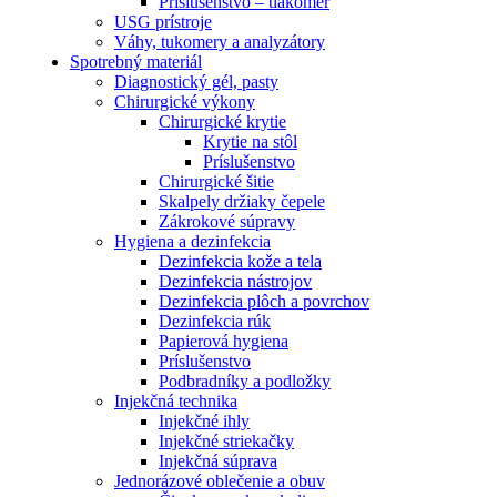
Príslušenstvo – tlakomer
USG prístroje
Váhy, tukomery a analyzátory
Spotrebný materiál
Diagnostický gél, pasty
Chirurgické výkony
Chirurgické krytie
Krytie na stôl
Príslušenstvo
Chirurgické šitie
Skalpely držiaky čepele
Zákrokové súpravy
Hygiena a dezinfekcia
Dezinfekcia kože a tela
Dezinfekcia nástrojov
Dezinfekcia plôch a povrchov
Dezinfekcia rúk
Papierová hygiena
Príslušenstvo
Podbradníky a podložky
Injekčná technika
Injekčné ihly
Injekčné striekačky
Injekčná súprava
Jednorázové oblečenie a obuv