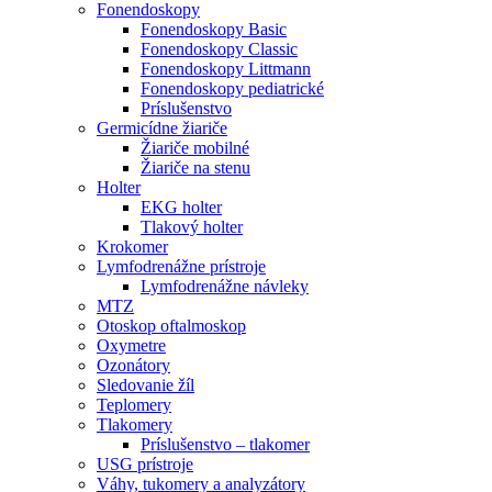
Fonendoskopy
Fonendoskopy Basic
Fonendoskopy Classic
Fonendoskopy Littmann
Fonendoskopy pediatrické
Príslušenstvo
Germicídne žiariče
Žiariče mobilné
Žiariče na stenu
Holter
EKG holter
Tlakový holter
Krokomer
Lymfodrenážne prístroje
Lymfodrenážne návleky
MTZ
Otoskop oftalmoskop
Oxymetre
Ozonátory
Sledovanie žíl
Teplomery
Tlakomery
Príslušenstvo – tlakomer
USG prístroje
Váhy, tukomery a analyzátory