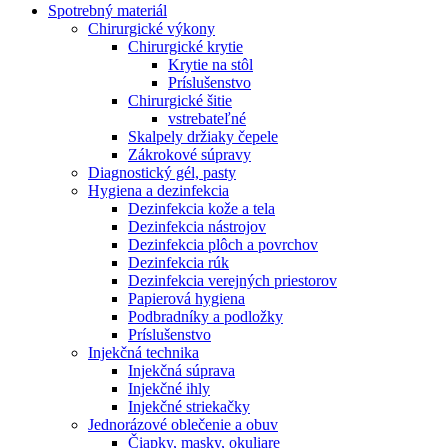
Spotrebný materiál
Chirurgické výkony
Chirurgické krytie
Krytie na stôl
Príslušenstvo
Chirurgické šitie
vstrebateľné
Skalpely držiaky čepele
Zákrokové súpravy
Diagnostický gél, pasty
Hygiena a dezinfekcia
Dezinfekcia kože a tela
Dezinfekcia nástrojov
Dezinfekcia plôch a povrchov
Dezinfekcia rúk
Dezinfekcia verejných priestorov
Papierová hygiena
Podbradníky a podložky
Príslušenstvo
Injekčná technika
Injekčná súprava
Injekčné ihly
Injekčné striekačky
Jednorázové oblečenie a obuv
Čiapky, masky, okuliare