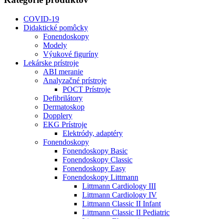
COVID-19
Didaktické pomôcky
Fonendoskopy
Modely
Výukové figuríny
Lekárske prístroje
ABI meranie
Analyzačné prístroje
POCT Prístroje
Defibrilátory
Dermatoskop
Dopplery
EKG Prístroje
Elektródy, adaptéry
Fonendoskopy
Fonendoskopy Basic
Fonendoskopy Classic
Fonendoskopy Easy
Fonendoskopy Littmann
Littmann Cardiology III
Littmann Cardiology IV
Littmann Classic II Infant
Littmann Classic II Pediatric