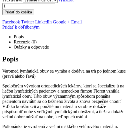
Pridať do košíka
Facebook
Twitter
LinkedIn
Google +
Email
Pridať k obľúbeným
Popis
Recenzie (0)
Otázky a odpovede
Popis
Varomed lymfatická obuv sa vyrába a dodáva na trh po jednom kuse
(pravá alebo ľavá).
Spoločným vývojom ortopedických lekárov, ktorí sa špecializujú na
liečbu lymfatických pacientov a nemeckou firmou Florett vznikla
lymfatická obuv. Táto obuv významným spôsobom pomáha
pacientom navrátiť sa do bežného života a znova bezpečne chodiť.
Vďaka konštrukcii a použitému materiálu sa obuv dokáže
prispôsobiť nohe s veľkými lymfatickými obväzmi, a tiež sa dokáže
veľmi dobre udržať na nohe, keď opuch ustúpi.
Poltopánka je vyrobená z veľmi mäkkého velúrového materiálu,