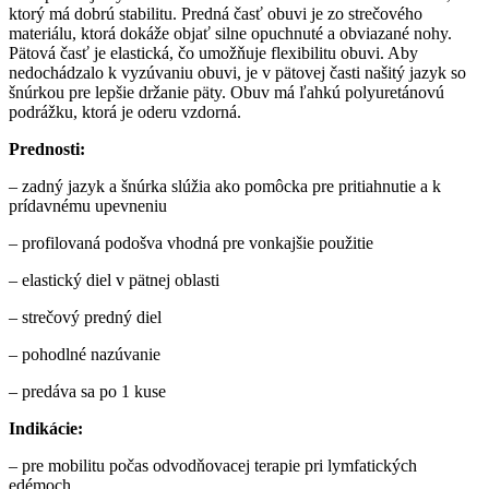
ktorý má dobrú stabilitu. Predná časť obuvi je zo strečového
materiálu, ktorá dokáže objať silne opuchnuté a obviazané nohy.
Pätová časť je elastická, čo umožňuje flexibilitu obuvi. Aby
nedochádzalo k vyzúvaniu obuvi, je v pätovej časti našitý jazyk so
šnúrkou pre lepšie držanie päty. Obuv má ľahkú polyuretánovú
podrážku, ktorá je oderu vzdorná.
Prednosti:
– zadný jazyk a šnúrka slúžia ako pomôcka pre pritiahnutie a k
prídavnému upevneniu
– profilovaná podošva vhodná pre vonkajšie použitie
– elastický diel v pätnej oblasti
– strečový predný diel
– pohodlné nazúvanie
– predáva sa po 1 kuse
Indikácie:
– pre mobilitu počas odvodňovacej terapie pri lymfatických
edémoch