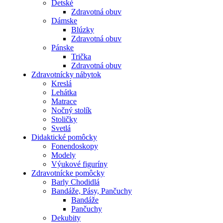
Detské
Zdravotná obuv
Dámske
Blúzky
Zdravotná obuv
Pánske
Trička
Zdravotná obuv
Zdravotnícky nábytok
Kreslá
Lehátka
Matrace
Nočný stolík
Stoličky
Svetlá
Didaktické pomôcky
Fonendoskopy
Modely
Výukové figuríny
Zdravotnícke pomôcky
Barly Chodidlá
Bandáže, Pásy, Pančuchy
Bandáže
Pančuchy
Dekubity