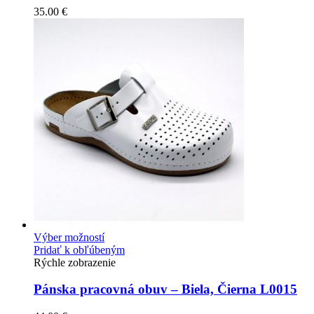
35.00
€
Výber možností
Pridať k obľúbeným
Rýchle zobrazenie
Pánska pracovná obuv – Biela, Čierna L0015