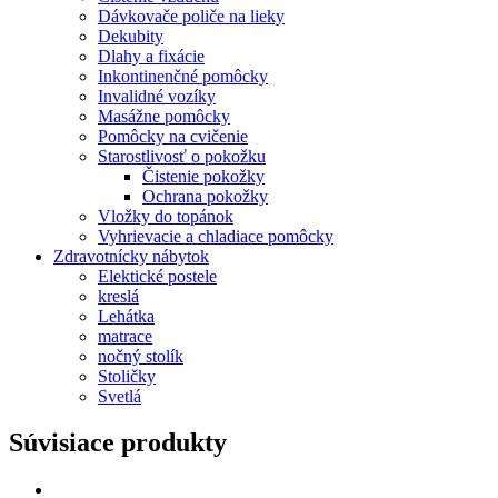
Dávkovače poliče na lieky
Dekubity
Dlahy a fixácie
Inkontinenčné pomôcky
Invalidné vozíky
Masážne pomôcky
Pomôcky na cvičenie
Starostlivosť o pokožku
Čistenie pokožky
Ochrana pokožky
Vložky do topánok
Vyhrievacie a chladiace pomôcky
Zdravotnícky nábytok
Elektické postele
kreslá
Lehátka
matrace
nočný stolík
Stoličky
Svetlá
Súvisiace produkty