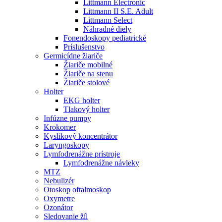
Littmann Electronic
Littmann II S.E. Adult
Littmann Select
Náhradné diely
Fonendoskopy pediatrické
Príslušenstvo
Germicídne žiariče
Žiariče mobilné
Žiariče na stenu
Žiariče stolové
Holter
EKG holter
Tlakový holter
Infúzne pumpy
Krokomer
Kyslikový koncentrátor
Laryngoskopy
Lymfodrenážne prístroje
Lymfodrenážne návleky
MTZ
Nebulizér
Otoskop oftalmoskop
Oxymetre
Ozonátor
Sledovanie žíl