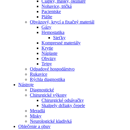
Čiapky, masky, okuliare
Nohavice, tričká
Pacientske
Plášte
Obväzový, krycí a fixačný materiál
Gázy
Hemostatika
Sieťky
Kompresné materiály
Krytie
Náplaste
Obväzy
Tejpy
Odpadové hospodárstvo
Rukavice
Rýchla diagnostika
Nástroje
Diagnostické
Chirurgické výkony
Chirurgické odsávačky
Skalpely držiaky čepele
Meradlá
Misky
Neurologické kladivká
Oblečenie a obuv