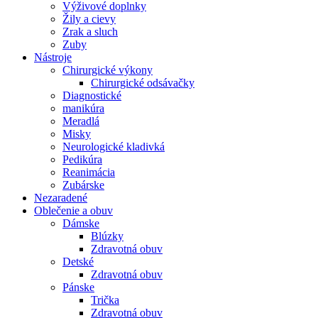
Výživové doplnky
Žily a cievy
Zrak a sluch
Zuby
Nástroje
Chirurgické výkony
Chirurgické odsávačky
Diagnostické
manikúra
Meradlá
Misky
Neurologické kladivká
Pedikúra
Reanimácia
Zubárske
Nezaradené
Oblečenie a obuv
Dámske
Blúzky
Zdravotná obuv
Detské
Zdravotná obuv
Pánske
Trička
Zdravotná obuv