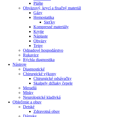
Plášte
Obväzový, krycí a fixačný materiál
Gázy
Hemostatika
Sieťky
Kompresné materiály
Krytie
Náplaste
Obväzy
Tejpy
Odpadové hospodárstvo
Rukavice
Rýchla diagnostika
Nástroje
Diagnostické
Chirurgické výkony
Chirurgické odsávačky
Skalpely držiaky čepele
Meradlá
Misky
Neurologické kladivká
Oblečenie a obuv
Detské
Zdravotná obuv
Dámske