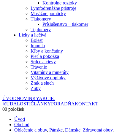
Kontrolne roztoky
Lymfodrenážne prístroje
Masážne pomôcky
Tlakomery
Príslušenstvo – tlakomer
Teplomery
Lieky a liečivá
Bolesť
Imunita
Kĺby a končatiny
Pleť a pokožka
Srdce a cievy
Trávenie
Vitamíny a minerály
Výživové doplnky
Zrak a sluch
Zuby
ÚVOD
NOVINKY
AKCIE
-
%
UDALOSTI
ČLÁNKY
PORADŇA
KONTAKT
0
0 položiek
Úvod
Obchod
Oblečenie a obuv
,
Pánske
,
Dámske
,
Zdravotná obuv
,