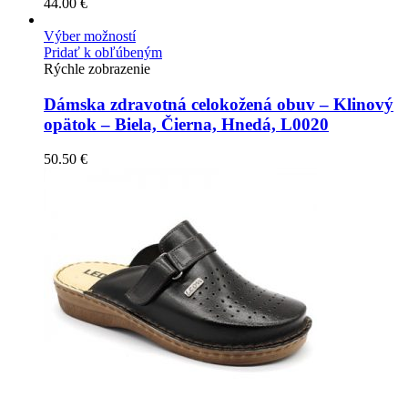
44.00
€
Výber možností
Pridať k obľúbeným
Rýchle zobrazenie
Dámska zdravotná celokožená obuv – Klinový
opätok – Biela, Čierna, Hnedá, L0020
50.50
€