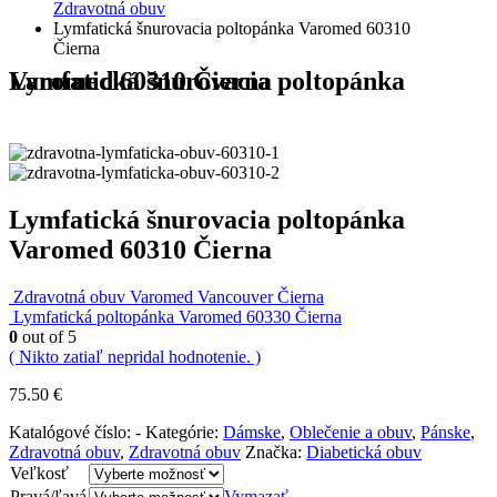
Zdravotná obuv
Lymfatická šnurovacia poltopánka Varomed 60310
Čierna
Lymfatická šnurovacia poltopánka Varomed 60310 Čierna
Lymfatická šnurovacia poltopánka
Varomed 60310 Čierna
Zdravotná obuv Varomed Vancouver Čierna
Lymfatická poltopánka Varomed 60330 Čierna
0
out of 5
( Nikto zatiaľ nepridal hodnotenie. )
75.50
€
Katalógové číslo:
-
Kategórie:
Dámske
,
Oblečenie a obuv
,
Pánske
,
Zdravotná obuv
,
Zdravotná obuv
Značka:
Diabetická obuv
Veľkosť
Pravá/ľavá
Vymazať