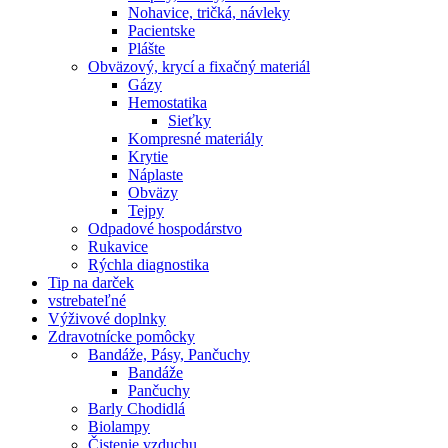
Nohavice, tričká, návleky
Pacientske
Plášte
Obväzový, krycí a fixačný materiál
Gázy
Hemostatika
Sieťky
Kompresné materiály
Krytie
Náplaste
Obväzy
Tejpy
Odpadové hospodárstvo
Rukavice
Rýchla diagnostika
Tip na darček
vstrebateľné
Výživové doplnky
Zdravotnícke pomôcky
Bandáže, Pásy, Pančuchy
Bandáže
Pančuchy
Barly Chodidlá
Biolampy
Čistenie vzduchu