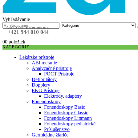
Vyhľadávanie
ZÁKAZNÍCKA PODPORA
+421 944 010 044
0
0 položiek
KATEGÓRIE
Lekárske prístroje
ABI meranie
Analyzačné prístroje
POCT Prístroje
Defibrilátory
Dopplery
EKG Prístroje
Elektródy, adaptéry
Fonendoskopy
Fonendoskopy Basic
Fonendoskopy Classic
Fonendoskopy Littmann
Fonendoskopy pediatrické
Príslušenstvo
Germicídne žiariče