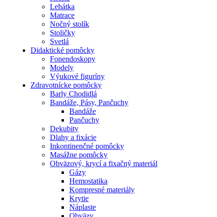
Lehátka
Matrace
Nočný stolík
Stoličky
Svetlá
Didaktické pomôcky
Fonendoskopy
Modely
Výukové figuríny
Zdravotnícke pomôcky
Barly Chodidlá
Bandáže, Pásy, Pančuchy
Bandáže
Pančuchy
Dekubity
Dlahy a fixácie
Inkontinenčné pomôcky
Masážne pomôcky
Obväzový, krycí a fixačný materiál
Gázy
Hemostatika
Kompresné materiály
Krytie
Náplaste
Obväzy