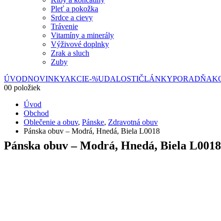
Pleť a pokožka
Srdce a cievy
Trávenie
Vitamíny a minerály
Výživové doplnky
Zrak a sluch
Zuby
ÚVOD
NOVINKY
AKCIE
-%
UDALOSTI
ČLÁNKY
PORADŇA
K
0
0 položiek
Úvod
Obchod
Oblečenie a obuv
,
Pánske
,
Zdravotná obuv
Pánska obuv – Modrá, Hnedá, Biela L0018
Pánska obuv – Modrá, Hnedá, Biela L0018