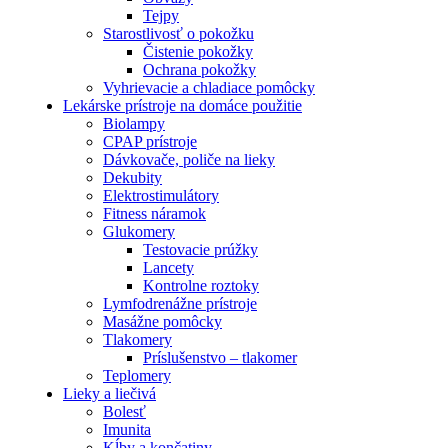
Tejpy
Starostlivosť o pokožku
Čistenie pokožky
Ochrana pokožky
Vyhrievacie a chladiace pomôcky
Lekárske prístroje na domáce použitie
Biolampy
CPAP prístroje
Dávkovače, poliče na lieky
Dekubity
Elektrostimulátory
Fitness náramok
Glukomery
Testovacie prúžky
Lancety
Kontrolne roztoky
Lymfodrenážne prístroje
Masážne pomôcky
Tlakomery
Príslušenstvo – tlakomer
Teplomery
Lieky a liečivá
Bolesť
Imunita
Kĺby a končatiny