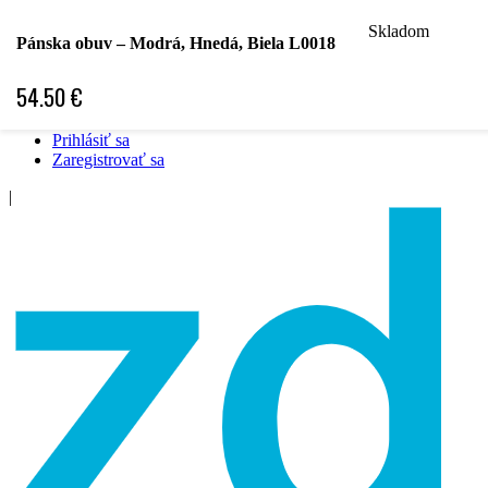
Skladom
Hľadať podľa špecializácie
Pánska obuv – Modrá, Hnedá, Biela L0018
Hľadať podľa ochorenia
Hľadať podľa značky
54.50
€
Špecifická objednávka
❤ Obľubené položky ❤
Prihlásiť sa
Zaregistrovať sa
|