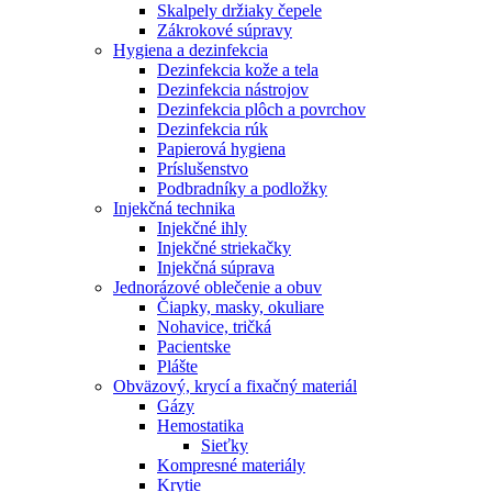
Skalpely držiaky čepele
Zákrokové súpravy
Hygiena a dezinfekcia
Dezinfekcia kože a tela
Dezinfekcia nástrojov
Dezinfekcia plôch a povrchov
Dezinfekcia rúk
Papierová hygiena
Príslušenstvo
Podbradníky a podložky
Injekčná technika
Injekčné ihly
Injekčné striekačky
Injekčná súprava
Jednorázové oblečenie a obuv
Čiapky, masky, okuliare
Nohavice, tričká
Pacientske
Plášte
Obväzový, krycí a fixačný materiál
Gázy
Hemostatika
Sieťky
Kompresné materiály
Krytie