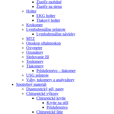
Žiariče mobilné
Žiariče na stenu
Holter
EKG holter
Tlakový holter
Krokomer
Lymfodrenážne prístroje
Lymfodrenážne návleky
MTZ
Otoskop oftalmoskop
Oxymetre
Ozonátory
Sledovanie žíl
Teplomery
Tlakomery
Príslušenstvo – tlakomer
USG prístroje
Váhy, tukomery a analyzátory
Spotrebný materiál
Diagnostický gél, pasty
Chirurgické výkony
Chirurgické krytie
Krytie na stôl
Príslušenstvo
Chirurgické šitie