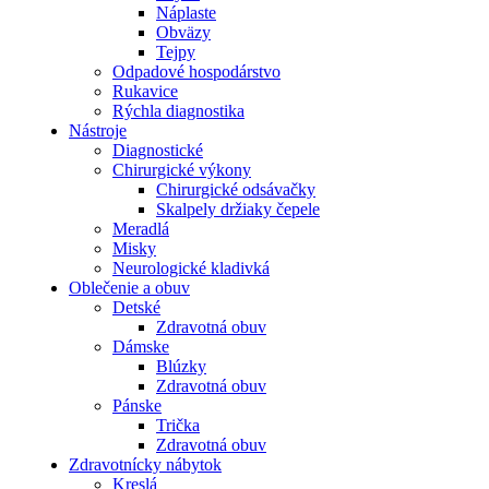
Náplaste
Obväzy
Tejpy
Odpadové hospodárstvo
Rukavice
Rýchla diagnostika
Nástroje
Diagnostické
Chirurgické výkony
Chirurgické odsávačky
Skalpely držiaky čepele
Meradlá
Misky
Neurologické kladivká
Oblečenie a obuv
Detské
Zdravotná obuv
Dámske
Blúzky
Zdravotná obuv
Pánske
Trička
Zdravotná obuv
Zdravotnícky nábytok
Kreslá