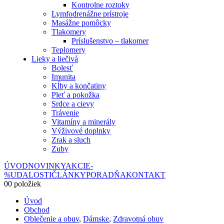
Kontrolne roztoky
Lymfodrenážne prístroje
Masážne pomôcky
Tlakomery
Príslušenstvo – tlakomer
Teplomery
Lieky a liečivá
Bolesť
Imunita
Kĺby a končatiny
Pleť a pokožka
Srdce a cievy
Trávenie
Vitamíny a minerály
Výživové doplnky
Zrak a sluch
Zuby
ÚVOD
NOVINKY
AKCIE
-
%
UDALOSTI
ČLÁNKY
PORADŇA
KONTAKT
0
0 položiek
Úvod
Obchod
Oblečenie a obuv
,
Dámske
,
Zdravotná obuv