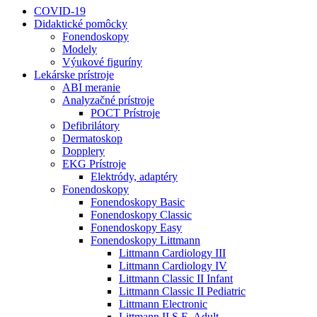
COVID-19
Didaktické pomôcky
Fonendoskopy
Modely
Výukové figuríny
Lekárske prístroje
ABI meranie
Analyzačné prístroje
POCT Prístroje
Defibrilátory
Dermatoskop
Dopplery
EKG Prístroje
Elektródy, adaptéry
Fonendoskopy
Fonendoskopy Basic
Fonendoskopy Classic
Fonendoskopy Easy
Fonendoskopy Littmann
Littmann Cardiology III
Littmann Cardiology IV
Littmann Classic II Infant
Littmann Classic II Pediatric
Littmann Electronic
Littmann II S.E. Adult