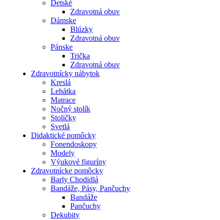
Detské
Zdravotná obuv
Dámske
Blúzky
Zdravotná obuv
Pánske
Trička
Zdravotná obuv
Zdravotnícky nábytok
Kreslá
Lehátka
Matrace
Nočný stolík
Stoličky
Svetlá
Didaktické pomôcky
Fonendoskopy
Modely
Výukové figuríny
Zdravotnícke pomôcky
Barly Chodidlá
Bandáže, Pásy, Pančuchy
Bandáže
Pančuchy
Dekubity