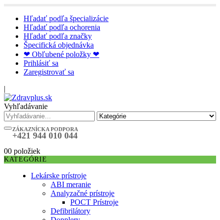
Hľadať podľa špecializácie
Hľadať podľa ochorenia
Hľadať podľa značky
Špecifická objednávka
❤ Obľubené položky ❤
Prihlásiť sa
Zaregistrovať sa
|
Vyhľadávanie
ZÁKAZNÍCKA PODPORA
+421 944 010 044
0
0 položiek
KATEGÓRIE
Lekárske prístroje
ABI meranie
Analyzačné prístroje
POCT Prístroje
Defibrilátory
Dopplery