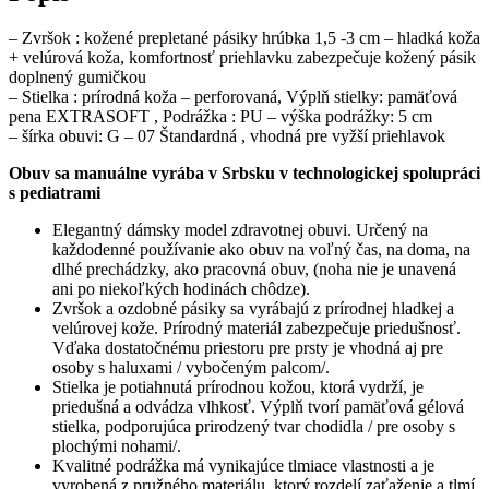
– Zvršok : kožené prepletané pásiky hrúbka 1,5 -3 cm – hladká koža
+ velúrová koža, komfortnosť priehlavku zabezpečuje kožený pásik
doplnený gumičkou
– Stielka : prírodná koža – perforovaná, Výplň stielky: pamäťová
pena EXTRASOFT , Podrážka : PU – výška podrážky: 5 cm
– šírka obuvi: G – 07 Štandardná , vhodná pre vyžší priehlavok
Obuv sa manuálne vyrába v Srbsku v technologickej spolupráci
s pediatrami
Elegantný dámsky model zdravotnej obuvi. Určený na
každodenné používanie ako obuv na voľný čas, na doma, na
dlhé prechádzky, ako pracovná obuv, (noha nie je unavená
ani po niekoľkých hodinách chôdze).
Zvršok a ozdobné pásiky sa vyrábajú z prírodnej hladkej a
velúrovej kože. Prírodný materiál zabezpečuje priedušnosť.
Vďaka dostatočnému priestoru pre prsty je vhodná aj pre
osoby s haluxami / vybočeným palcom/.
Stielka je potiahnutá prírodnou kožou, ktorá vydrží, je
priedušná a odvádza vlhkosť. Výplň tvorí pamäťová gélová
stielka, podporujúca prirodzený tvar chodidla / pre osoby s
plochými nohami/.
Kvalitné podrážka má vynikajúce tlmiace vlastnosti a je
vyrobená z pružného materiálu, ktorý rozdelí zaťaženie a tlmí