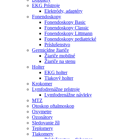
EKG Prístroje
Elektródy, adaptéry
Fonendoskopy
Fonendoskopy Basic
Fonendoskopy Classic
Fonendoskopy Littmann
Fonendoskopy pediatrické
Príslušenstvo
Germicídne žiariče
Žiariče mobilné
Žiariče na stenu
Holter
EKG holter
Tlakový holter
Krokomer
Lymfodrenážne prístroje
Lymfodrenážne návleky
MTZ
Otoskop oftalmoskop
Oxymetre
Ozonátory
Sledovanie žíl
Teplomery
Tlakomery