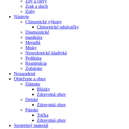
Žily a cievy
Zrak a sluch
Zuby
Nástroje
Chirurgické výkony
Chirurgické odsávačky
Diagnostické
manikúra
Meradlá
Misky
Neurologické kladivká
Pedikúra
Reanimácia
Zubárske
Nezaradené
Oblečenie a obuv
Dámske
Blúzky
Zdravotná obuv
Detské
Zdravotná obuv
Pánske
Trička
Zdravotná obuv
Spotrebný materiál