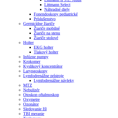
Littmann Select
Náhradné diely
Fonendoskopy pediatrické
Príslušenstvo
Germicídne žiariče
Žiariče mobilné
Žiariče na stenu
Žiariče stolové
Holter
EKG holter
Tlakový holter
Infúzne pumpy
Krokomer
Kyslikový koncentrátor
Laryngoskopy
Lymfodrenážne prístroje
Lymfodrenážne návleky
MTZ
Nebulizér
Otoskop oftalmoskop
Oxymetre
Ozonátor
Sledovanie žíl
TBI meranie