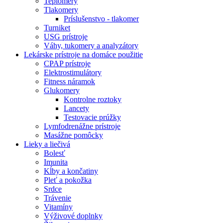
Teplomery
Tlakomery
Príslušenstvo - tlakomer
Turniket
USG prístroje
Váhy, tukomery a analyzátory
Lekárske prístroje na domáce použitie
CPAP prístroje
Elektrostimulátory
Fitness náramok
Glukomery
Kontrolne roztoky
Lancety
Testovacie prúžky
Lymfodrenážne prístroje
Masážne pomôcky
Lieky a liečivá
Bolesť
Imunita
Kĺby a končatiny
Pleť a pokožka
Srdce
Trávenie
Vitamíny
Výživové doplnky