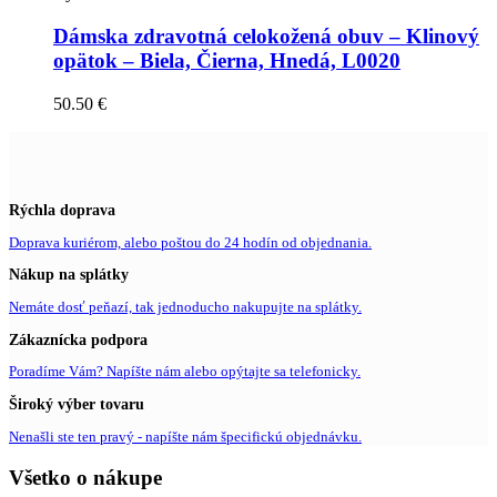
Dámska zdravotná celokožená obuv – Klinový
opätok – Biela, Čierna, Hnedá, L0020
50.50
€
Rýchla doprava
Doprava kuriérom, alebo poštou do 24 hodín od objednania.
Nákup na splátky
Nemáte dosť peňazí, tak jednoducho nakupujte na splátky.
Zákaznícka podpora
Poradíme Vám? Napíšte nám alebo opýtajte sa telefonicky.
Široký výber tovaru
Nenašli ste ten pravý - napíšte nám špecifickú objednávku.
Všetko o nákupe