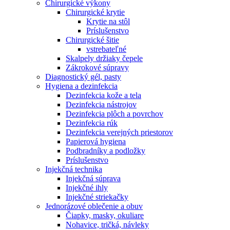
Chirurgické výkony
Chirurgické krytie
Krytie na stôl
Príslušenstvo
Chirurgické šitie
vstrebateľné
Skalpely držiaky čepele
Zákrokové súpravy
Diagnostický gél, pasty
Hygiena a dezinfekcia
Dezinfekcia kože a tela
Dezinfekcia nástrojov
Dezinfekcia plôch a povrchov
Dezinfekcia rúk
Dezinfekcia verejných priestorov
Papierová hygiena
Podbradníky a podložky
Príslušenstvo
Injekčná technika
Injekčná súprava
Injekčné ihly
Injekčné striekačky
Jednorázové oblečenie a obuv
Čiapky, masky, okuliare
Nohavice, tričká, návleky