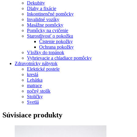
Dekubity
Dlahy a fixácie
Inkontinenčné pomôcky
Invalidné vozíky
Masážne pomôcky
Pomôcky na cvičenie
Starostlivosť o pokožku
Čistenie pokožky
Ochrana pokožky
Vložky do topánok
Vyhrievacie a chladiace pomôcky
Zdravotnícky nábytok
Elektické postele
kreslá
Lehátka
matrace
nočný stolík
Stoličky
Svetlá
Súvisiace produkty