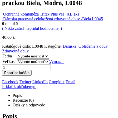
prackou Biela, Modrá, L0048
Ochranná kombinéza Tritex Plus veľ. XL 1ks
Dámska pracovná celokožená zdravotná obuv -Biela L0045
0
out of 5
( Nikto zatiaľ nepridal hodnotenie. )
40.00
€
Katalógové číslo:
L0048
Kategórie:
Dámske
,
Oblečenie a obuv
,
Zdravotná obuv
Farba
Veľkosť
Vymazať
Pridať do košíka
Facebook
Twitter
LinkedIn
Google +
Email
Pridať k obľúbeným
Popis
Recenzie (0)
Otázky a odpovede
Popis