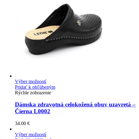
Výber možností
Pridať k obľúbeným
Rýchle zobrazenie
Dámska zdravotná celokožená obuv uzavretá –
Čierna L0002
34.00
€
Výber možností