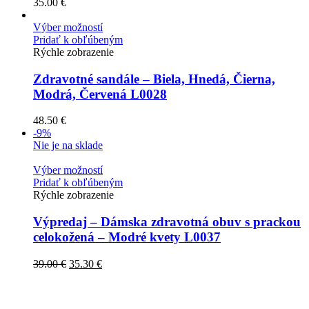
35.00
€
Výber možností
Pridať k obľúbeným
Rýchle zobrazenie
Zdravotné sandále – Biela, Hnedá, Čierna,
Modrá, Červená L0028
48.50
€
-9%
Nie je na sklade
Výber možností
Pridať k obľúbeným
Rýchle zobrazenie
Výpredaj – Dámska zdravotná obuv s prackou
celokožená – Modré kvety L0037
39.00
€
35.30
€