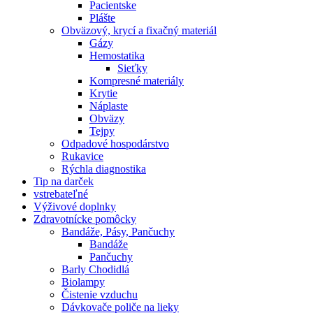
Pacientske
Plášte
Obväzový, krycí a fixačný materiál
Gázy
Hemostatika
Sieťky
Kompresné materiály
Krytie
Náplaste
Obväzy
Tejpy
Odpadové hospodárstvo
Rukavice
Rýchla diagnostika
Tip na darček
vstrebateľné
Výživové doplnky
Zdravotnícke pomôcky
Bandáže, Pásy, Pančuchy
Bandáže
Pančuchy
Barly Chodidlá
Biolampy
Čistenie vzduchu
Dávkovače poliče na lieky