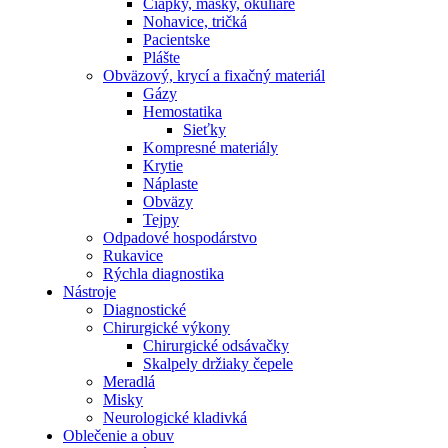
Čiapky, masky, okuliare
Nohavice, tričká
Pacientske
Plášte
Obväzový, krycí a fixačný materiál
Gázy
Hemostatika
Sieťky
Kompresné materiály
Krytie
Náplaste
Obväzy
Tejpy
Odpadové hospodárstvo
Rukavice
Rýchla diagnostika
Nástroje
Diagnostické
Chirurgické výkony
Chirurgické odsávačky
Skalpely držiaky čepele
Meradlá
Misky
Neurologické kladivká
Oblečenie a obuv