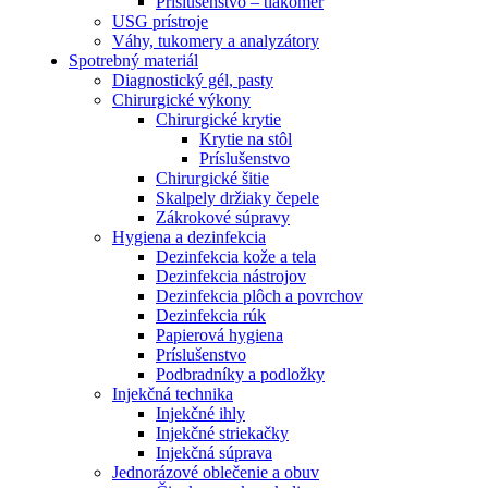
Príslušenstvo – tlakomer
USG prístroje
Váhy, tukomery a analyzátory
Spotrebný materiál
Diagnostický gél, pasty
Chirurgické výkony
Chirurgické krytie
Krytie na stôl
Príslušenstvo
Chirurgické šitie
Skalpely držiaky čepele
Zákrokové súpravy
Hygiena a dezinfekcia
Dezinfekcia kože a tela
Dezinfekcia nástrojov
Dezinfekcia plôch a povrchov
Dezinfekcia rúk
Papierová hygiena
Príslušenstvo
Podbradníky a podložky
Injekčná technika
Injekčné ihly
Injekčné striekačky
Injekčná súprava
Jednorázové oblečenie a obuv