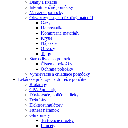
Dlahy a fixácie
Inkontinenčné pomôcky
Masážne pomôcky
Obväzový, krycí a fixačný materiál
Gázy
Hemostatika
Kompresné materiály
Krytie
Náplaste
Obväzy
Tejpy
Starostlivosť o pokožku
Čistenie pokožky
Ochrana pokožky
Vyhrievacie a chladiace pomôcky
Lekárske prístroje na domáce použitie
Biolampy
CPAP prístroje
Dávkovače, poliče na lieky
Dekubity
Elektrostimulátory
Fitness náramok
Glukomery
Testovacie prúžky
Lancety