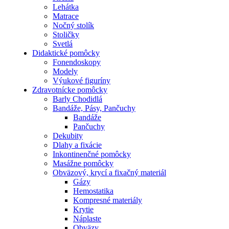
Lehátka
Matrace
Nočný stolík
Stoličky
Svetlá
Didaktické pomôcky
Fonendoskopy
Modely
Výukové figuríny
Zdravotnícke pomôcky
Barly Chodidlá
Bandáže, Pásy, Pančuchy
Bandáže
Pančuchy
Dekubity
Dlahy a fixácie
Inkontinenčné pomôcky
Masážne pomôcky
Obväzový, krycí a fixačný materiál
Gázy
Hemostatika
Kompresné materiály
Krytie
Náplaste
Obväzy