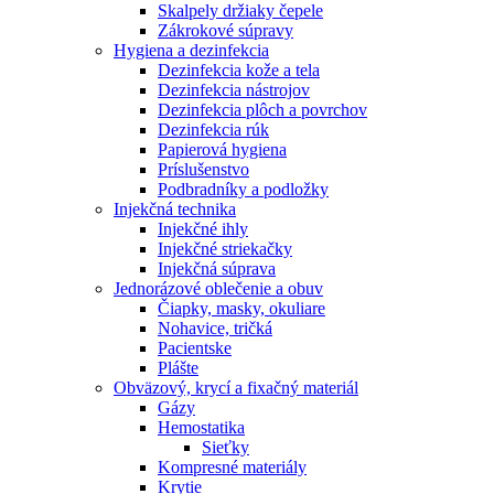
Skalpely držiaky čepele
Zákrokové súpravy
Hygiena a dezinfekcia
Dezinfekcia kože a tela
Dezinfekcia nástrojov
Dezinfekcia plôch a povrchov
Dezinfekcia rúk
Papierová hygiena
Príslušenstvo
Podbradníky a podložky
Injekčná technika
Injekčné ihly
Injekčné striekačky
Injekčná súprava
Jednorázové oblečenie a obuv
Čiapky, masky, okuliare
Nohavice, tričká
Pacientske
Plášte
Obväzový, krycí a fixačný materiál
Gázy
Hemostatika
Sieťky
Kompresné materiály
Krytie