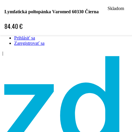
Skladom
Hľadať podľa špecializácie
Lymfatická poltopánka Varomed 60330 Čierna
Hľadať podľa ochorenia
Hľadať podľa značky
84.40
€
Špecifická objednávka
❤ Obľubené položky ❤
Prihlásiť sa
Zaregistrovať sa
|