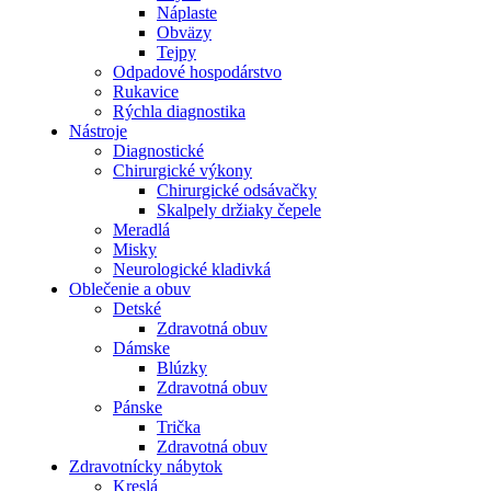
Náplaste
Obväzy
Tejpy
Odpadové hospodárstvo
Rukavice
Rýchla diagnostika
Nástroje
Diagnostické
Chirurgické výkony
Chirurgické odsávačky
Skalpely držiaky čepele
Meradlá
Misky
Neurologické kladivká
Oblečenie a obuv
Detské
Zdravotná obuv
Dámske
Blúzky
Zdravotná obuv
Pánske
Trička
Zdravotná obuv
Zdravotnícky nábytok
Kreslá