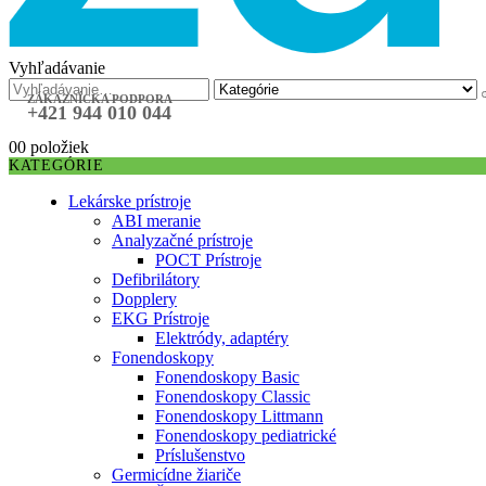
Vyhľadávanie
ZÁKAZNÍCKA PODPORA
+421 944 010 044
0
0 položiek
KATEGÓRIE
Lekárske prístroje
ABI meranie
Analyzačné prístroje
POCT Prístroje
Defibrilátory
Dopplery
EKG Prístroje
Elektródy, adaptéry
Fonendoskopy
Fonendoskopy Basic
Fonendoskopy Classic
Fonendoskopy Littmann
Fonendoskopy pediatrické
Príslušenstvo
Germicídne žiariče