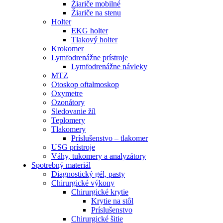
Žiariče mobilné
Žiariče na stenu
Holter
EKG holter
Tlakový holter
Krokomer
Lymfodrenážne prístroje
Lymfodrenážne návleky
MTZ
Otoskop oftalmoskop
Oxymetre
Ozonátory
Sledovanie žíl
Teplomery
Tlakomery
Príslušenstvo – tlakomer
USG prístroje
Váhy, tukomery a analyzátory
Spotrebný materiál
Diagnostický gél, pasty
Chirurgické výkony
Chirurgické krytie
Krytie na stôl
Príslušenstvo
Chirurgické šitie