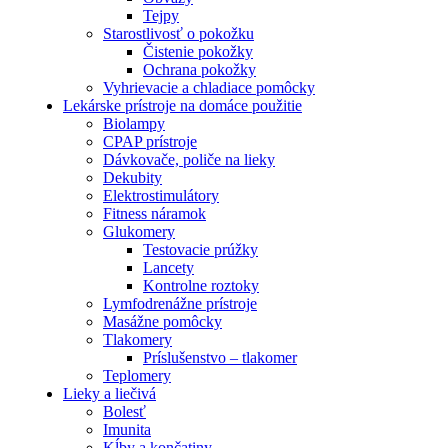
Tejpy
Starostlivosť o pokožku
Čistenie pokožky
Ochrana pokožky
Vyhrievacie a chladiace pomôcky
Lekárske prístroje na domáce použitie
Biolampy
CPAP prístroje
Dávkovače, poliče na lieky
Dekubity
Elektrostimulátory
Fitness náramok
Glukomery
Testovacie prúžky
Lancety
Kontrolne roztoky
Lymfodrenážne prístroje
Masážne pomôcky
Tlakomery
Príslušenstvo – tlakomer
Teplomery
Lieky a liečivá
Bolesť
Imunita
Kĺby a končatiny