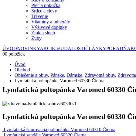
Pleť a pokožka
Srdce a cievy
Trávenie
Vitamíny a minerály
Výživové doplnky
Zrak a sluch
Zuby
ÚVOD
NOVINKY
AKCIE
-%
UDALOSTI
ČLÁNKY
PORADŇA
K
0
0 položiek
Úvod
Obchod
Oblečenie a obuv
,
Pánske
,
Dámske
,
Zdravotná obuv
,
Zdravotn
Lymfatická poltopánka Varomed 60330 Čierna
Lymfatická poltopánka Varomed 60330 Či
Lymfatická poltopánka Varomed 60330 Či
Lymfatická šnurovacia poltopánka Varomed 60310 Čierna
Lymfatická sandála Varomed 60320 Čierna