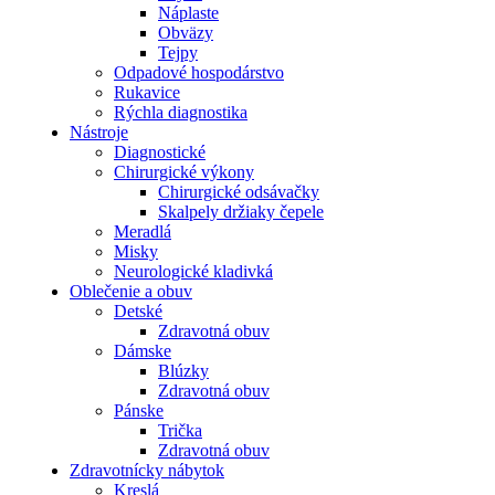
Náplaste
Obväzy
Tejpy
Odpadové hospodárstvo
Rukavice
Rýchla diagnostika
Nástroje
Diagnostické
Chirurgické výkony
Chirurgické odsávačky
Skalpely držiaky čepele
Meradlá
Misky
Neurologické kladivká
Oblečenie a obuv
Detské
Zdravotná obuv
Dámske
Blúzky
Zdravotná obuv
Pánske
Trička
Zdravotná obuv
Zdravotnícky nábytok
Kreslá