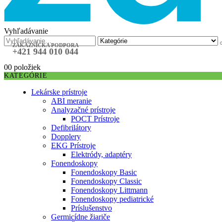
Vyhľadávanie
ZÁKAZNÍCKA PODPORA
+421 944 010 044
0
0 položiek
KATEGÓRIE
Lekárske prístroje
ABI meranie
Analyzačné prístroje
POCT Prístroje
Defibrilátory
Dopplery
EKG Prístroje
Elektródy, adaptéry
Fonendoskopy
Fonendoskopy Basic
Fonendoskopy Classic
Fonendoskopy Littmann
Fonendoskopy pediatrické
Príslušenstvo
Germicídne žiariče