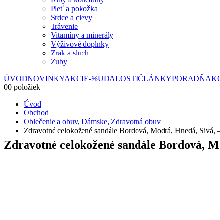
Pleť a pokožka
Srdce a cievy
Trávenie
Vitamíny a minerály
Výživové doplnky
Zrak a sluch
Zuby
ÚVOD
NOVINKY
AKCIE
-%
UDALOSTI
ČLÁNKY
PORADŇA
K
0
0 položiek
Úvod
Obchod
Oblečenie a obuv
,
Dámske
,
Zdravotná obuv
Zdravotné celokožené sandále Bordová, Modrá, Hnedá, Sivá, 
Zdravotné celokožené sandále Bordová, M