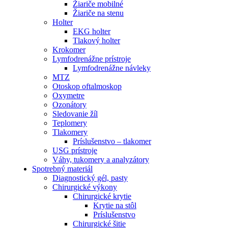
Žiariče mobilné
Žiariče na stenu
Holter
EKG holter
Tlakový holter
Krokomer
Lymfodrenážne prístroje
Lymfodrenážne návleky
MTZ
Otoskop oftalmoskop
Oxymetre
Ozonátory
Sledovanie žíl
Teplomery
Tlakomery
Príslušenstvo – tlakomer
USG prístroje
Váhy, tukomery a analyzátory
Spotrebný materiál
Diagnostický gél, pasty
Chirurgické výkony
Chirurgické krytie
Krytie na stôl
Príslušenstvo
Chirurgické šitie