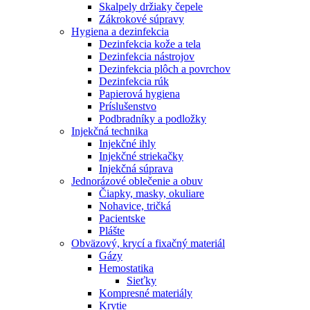
Skalpely držiaky čepele
Zákrokové súpravy
Hygiena a dezinfekcia
Dezinfekcia kože a tela
Dezinfekcia nástrojov
Dezinfekcia plôch a povrchov
Dezinfekcia rúk
Papierová hygiena
Príslušenstvo
Podbradníky a podložky
Injekčná technika
Injekčné ihly
Injekčné striekačky
Injekčná súprava
Jednorázové oblečenie a obuv
Čiapky, masky, okuliare
Nohavice, tričká
Pacientske
Plášte
Obväzový, krycí a fixačný materiál
Gázy
Hemostatika
Sieťky
Kompresné materiály
Krytie