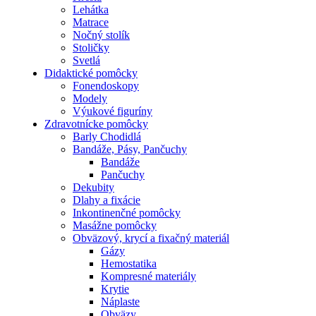
Lehátka
Matrace
Nočný stolík
Stoličky
Svetlá
Didaktické pomôcky
Fonendoskopy
Modely
Výukové figuríny
Zdravotnícke pomôcky
Barly Chodidlá
Bandáže, Pásy, Pančuchy
Bandáže
Pančuchy
Dekubity
Dlahy a fixácie
Inkontinenčné pomôcky
Masážne pomôcky
Obväzový, krycí a fixačný materiál
Gázy
Hemostatika
Kompresné materiály
Krytie
Náplaste
Obväzy