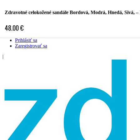
Hľadať podľa špecializácie
Zdravotné celokožené sandále Bordová, Modrá, Hnedá, Sivá, –
Hľadať podľa ochorenia
Hľadať podľa značky
48.00
€
Špecifická objednávka
❤ Obľubené položky ❤
Prihlásiť sa
Zaregistrovať sa
|