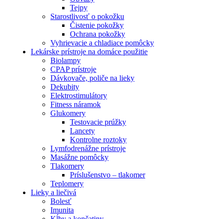
Tejpy
Starostlivosť o pokožku
Čistenie pokožky
Ochrana pokožky
Vyhrievacie a chladiace pomôcky
Lekárske prístroje na domáce použitie
Biolampy
CPAP prístroje
Dávkovače, poliče na lieky
Dekubity
Elektrostimulátory
Fitness náramok
Glukomery
Testovacie prúžky
Lancety
Kontrolne roztoky
Lymfodrenážne prístroje
Masážne pomôcky
Tlakomery
Príslušenstvo – tlakomer
Teplomery
Lieky a liečivá
Bolesť
Imunita
Kĺby a končatiny