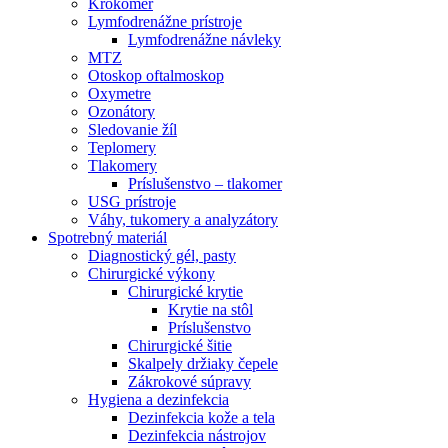
Krokomer
Lymfodrenážne prístroje
Lymfodrenážne návleky
MTZ
Otoskop oftalmoskop
Oxymetre
Ozonátory
Sledovanie žíl
Teplomery
Tlakomery
Príslušenstvo – tlakomer
USG prístroje
Váhy, tukomery a analyzátory
Spotrebný materiál
Diagnostický gél, pasty
Chirurgické výkony
Chirurgické krytie
Krytie na stôl
Príslušenstvo
Chirurgické šitie
Skalpely držiaky čepele
Zákrokové súpravy
Hygiena a dezinfekcia
Dezinfekcia kože a tela
Dezinfekcia nástrojov