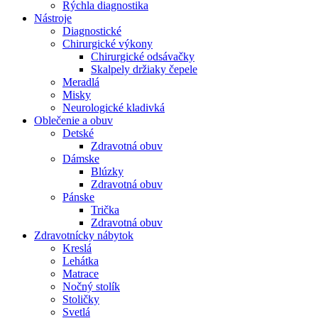
Rýchla diagnostika
Nástroje
Diagnostické
Chirurgické výkony
Chirurgické odsávačky
Skalpely držiaky čepele
Meradlá
Misky
Neurologické kladivká
Oblečenie a obuv
Detské
Zdravotná obuv
Dámske
Blúzky
Zdravotná obuv
Pánske
Trička
Zdravotná obuv
Zdravotnícky nábytok
Kreslá
Lehátka
Matrace
Nočný stolík
Stoličky
Svetlá