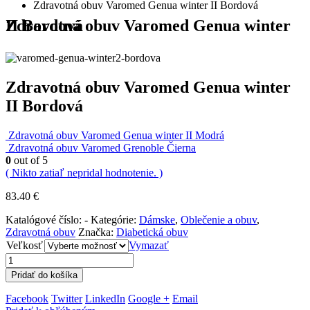
Zdravotná obuv Varomed Genua winter II Bordová
Zdravotná obuv Varomed Genua winter II Bordová
Zdravotná obuv Varomed Genua winter
II Bordová
Zdravotná obuv Varomed Genua winter II Modrá
Zdravotná obuv Varomed Grenoble Čierna
0
out of 5
( Nikto zatiaľ nepridal hodnotenie. )
83.40
€
Katalógové číslo:
-
Kategórie:
Dámske
,
Oblečenie a obuv
,
Zdravotná obuv
Značka:
Diabetická obuv
Veľkosť
Vymazať
Pridať do košíka
Facebook
Twitter
LinkedIn
Google +
Email