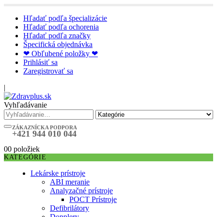
Hľadať podľa špecializácie
Hľadať podľa ochorenia
Hľadať podľa značky
Špecifická objednávka
❤ Obľubené položky ❤
Prihlásiť sa
Zaregistrovať sa
|
Vyhľadávanie
ZÁKAZNÍCKA PODPORA
+421 944 010 044
0
0 položiek
KATEGÓRIE
Lekárske prístroje
ABI meranie
Analyzačné prístroje
POCT Prístroje
Defibrilátory
Dopplery