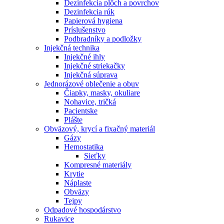
Dezinfekcia plôch a povrchov
Dezinfekcia rúk
Papierová hygiena
Príslušenstvo
Podbradníky a podložky
Injekčná technika
Injekčné ihly
Injekčné striekačky
Injekčná súprava
Jednorázové oblečenie a obuv
Čiapky, masky, okuliare
Nohavice, tričká
Pacientske
Plášte
Obväzový, krycí a fixačný materiál
Gázy
Hemostatika
Sieťky
Kompresné materiály
Krytie
Náplaste
Obväzy
Tejpy
Odpadové hospodárstvo
Rukavice