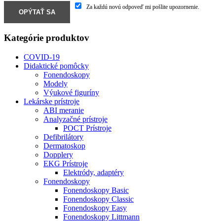
Za každú novú odpoveď mi pošlite upozornenie.
Kategórie produktov
COVID-19
Didaktické pomôcky
Fonendoskopy
Modely
Výukové figuríny
Lekárske prístroje
ABI meranie
Analyzačné prístroje
POCT Prístroje
Defibrilátory
Dermatoskop
Dopplery
EKG Prístroje
Elektródy, adaptéry
Fonendoskopy
Fonendoskopy Basic
Fonendoskopy Classic
Fonendoskopy Easy
Fonendoskopy Littmann