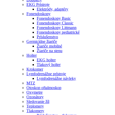
EKG Prístroje
Elektródy, adaptéry
Fonendoskopy
Fonendoskopy Basic
Fonendoskopy Classic
Fonendoskopy Littmann
Fonendoskopy pediatrické
Príslušenstvo
Germicídne žiariče
Žiariče mobilné
Žiariče na stenu
Holter
EKG holter
Tlakový holter
Krokomer
Lymfodrenážne prístroje
Lymfodrenážne návleky
MTZ
Otoskop oftalmoskop
Oxymetre
Ozonátory
Sledovanie žíl
Teplomery
Tlakomery