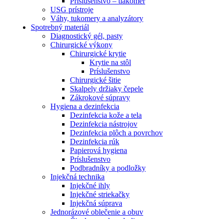
Príslušenstvo – tlakomer
USG prístroje
Váhy, tukomery a analyzátory
Spotrebný materiál
Diagnostický gél, pasty
Chirurgické výkony
Chirurgické krytie
Krytie na stôl
Príslušenstvo
Chirurgické šitie
Skalpely držiaky čepele
Zákrokové súpravy
Hygiena a dezinfekcia
Dezinfekcia kože a tela
Dezinfekcia nástrojov
Dezinfekcia plôch a povrchov
Dezinfekcia rúk
Papierová hygiena
Príslušenstvo
Podbradníky a podložky
Injekčná technika
Injekčné ihly
Injekčné striekačky
Injekčná súprava
Jednorázové oblečenie a obuv