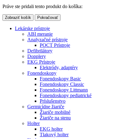
Práve ste pridali tento produkt do košíka:
Zobraziť košík
Pokračovať
Lekárske prístroje
ABI meranie
Analyzačné prístroje
POCT Prístroje
Defibrilátory
Dopplery
EKG Prístroje
Elektródy, adaptéry
Fonendoskopy
Fonendoskopy Basic
Fonendoskopy Classic
Fonendoskopy Littmann
Fonendoskopy pediatrické
Príslušenstvo
Germicídne žiariče
Žiariče mobilné
Žiariče na stenu
Holter
EKG holter
Tlakový holter