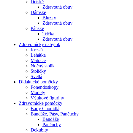
Detské
Zdravotná obuv
Dámske
Blúzky
Zdravotná obuv
Pánske
Trička
Zdravotná obuv
Zdravotnícky nábytok
Kreslá
Lehátka
Matrace
Nočný stolík
Stoličky
Svetlá
Didaktické pomôcky
Fonendoskopy
Modely
Výukové figuríny
Zdravotnícke pomôcky
Barly Chodidlá
Bandáže, Pásy, Pančuchy
Bandáže
Pančuchy
Dekubity