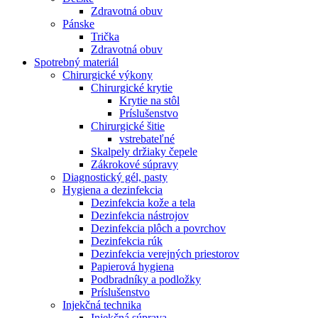
Zdravotná obuv
Pánske
Trička
Zdravotná obuv
Spotrebný materiál
Chirurgické výkony
Chirurgické krytie
Krytie na stôl
Príslušenstvo
Chirurgické šitie
vstrebateľné
Skalpely držiaky čepele
Zákrokové súpravy
Diagnostický gél, pasty
Hygiena a dezinfekcia
Dezinfekcia kože a tela
Dezinfekcia nástrojov
Dezinfekcia plôch a povrchov
Dezinfekcia rúk
Dezinfekcia verejných priestorov
Papierová hygiena
Podbradníky a podložky
Príslušenstvo
Injekčná technika
Injekčná súprava