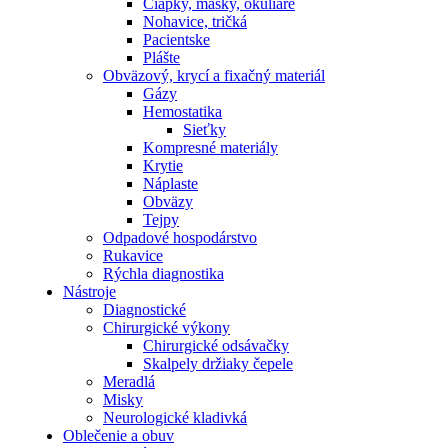
Čiapky, masky, okuliare
Nohavice, tričká
Pacientske
Plášte
Obväzový, krycí a fixačný materiál
Gázy
Hemostatika
Sieťky
Kompresné materiály
Krytie
Náplaste
Obväzy
Tejpy
Odpadové hospodárstvo
Rukavice
Rýchla diagnostika
Nástroje
Diagnostické
Chirurgické výkony
Chirurgické odsávačky
Skalpely držiaky čepele
Meradlá
Misky
Neurologické kladivká
Oblečenie a obuv