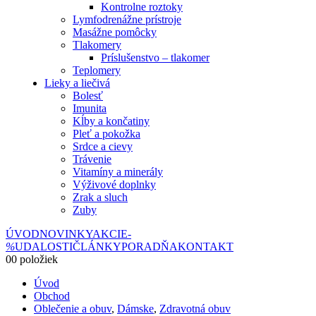
Kontrolne roztoky
Lymfodrenážne prístroje
Masážne pomôcky
Tlakomery
Príslušenstvo – tlakomer
Teplomery
Lieky a liečivá
Bolesť
Imunita
Kĺby a končatiny
Pleť a pokožka
Srdce a cievy
Trávenie
Vitamíny a minerály
Výživové doplnky
Zrak a sluch
Zuby
ÚVOD
NOVINKY
AKCIE
-
%
UDALOSTI
ČLÁNKY
PORADŇA
KONTAKT
0
0 položiek
Úvod
Obchod
Oblečenie a obuv
,
Dámske
,
Zdravotná obuv