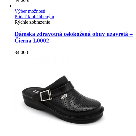
44.00
€
Výber možností
Pridať k obľúbeným
Rýchle zobrazenie
Dámska zdravotná celokožená obuv uzavretá –
Čierna L0002
34.00
€