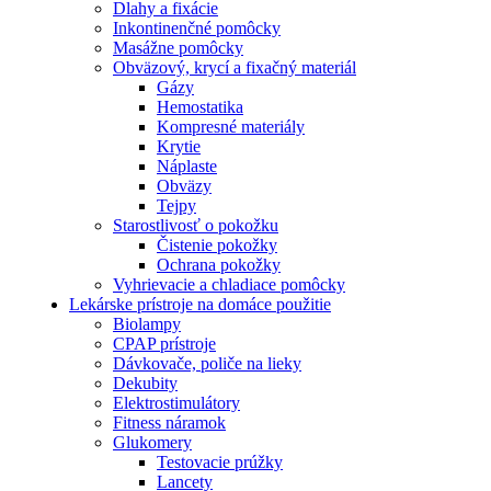
Dlahy a fixácie
Inkontinenčné pomôcky
Masážne pomôcky
Obväzový, krycí a fixačný materiál
Gázy
Hemostatika
Kompresné materiály
Krytie
Náplaste
Obväzy
Tejpy
Starostlivosť o pokožku
Čistenie pokožky
Ochrana pokožky
Vyhrievacie a chladiace pomôcky
Lekárske prístroje na domáce použitie
Biolampy
CPAP prístroje
Dávkovače, poliče na lieky
Dekubity
Elektrostimulátory
Fitness náramok
Glukomery
Testovacie prúžky
Lancety