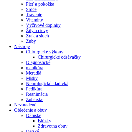
Pleť a pokožka
Srdce
Trávenie
Vitamíny
Výživové doplnky
Žily a cievy
Zrak a sluch
Zuby
Nástroje
Chirurgické výkony
Chirurgické odsávačky
Diagnostické
manikúra
Meradlá
Misky
Neurologické kladivká
Pedikúra
Reanimácia
Zubárske
Nezaradené
Oblečenie a obuv
Dámske
Blúzky
Zdravotná obuv
Detské