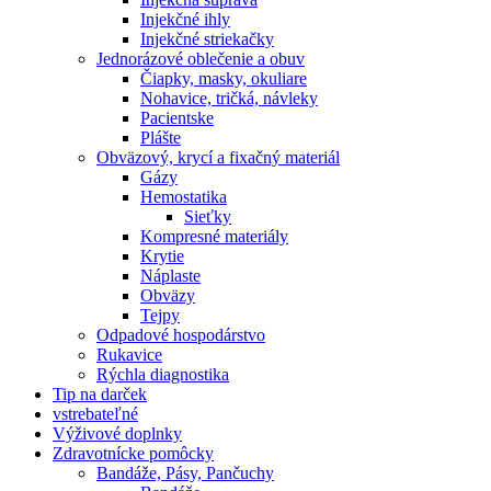
Injekčné ihly
Injekčné striekačky
Jednorázové oblečenie a obuv
Čiapky, masky, okuliare
Nohavice, tričká, návleky
Pacientske
Plášte
Obväzový, krycí a fixačný materiál
Gázy
Hemostatika
Sieťky
Kompresné materiály
Krytie
Náplaste
Obväzy
Tejpy
Odpadové hospodárstvo
Rukavice
Rýchla diagnostika
Tip na darček
vstrebateľné
Výživové doplnky
Zdravotnícke pomôcky
Bandáže, Pásy, Pančuchy