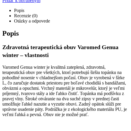
Pridať k obľúbeným
Popis
Recenzie (0)
Otázky a odpovede
Popis
Zdravotná terapeutická obuv Varomed Genua
winter – vlastnosti
Varomed Genua winter je kvalitná zateplená, zdravotná,
terapeutická obuv pre všetkých, ktorí potrebujú širšiu topánku na
pohodlné nosenie v chladnejšom počasí. Obuv je vyrobená v šírke
L, čo zaručuje dostatok priestoru pre boľavé chodidlá s bandážami,
obväzmi a opuchmi. Vrchný materiál je mikrovelúr, ktorý je veľmi
príjemný, tvarovo stály a ide ľahko čistiť. Topánka má podšívku z
pravej vlny. Široké otváranie na dva suché zipsy v prednej časti
umožňuje ľahké nazutie a vyzutie obuvi. Zadný opätok slúži pre
správne usadenie päty. Podrážka je z ekologického materiálu PU, je
veľmi ľahká a pevná. Obuv nie je možné prať.