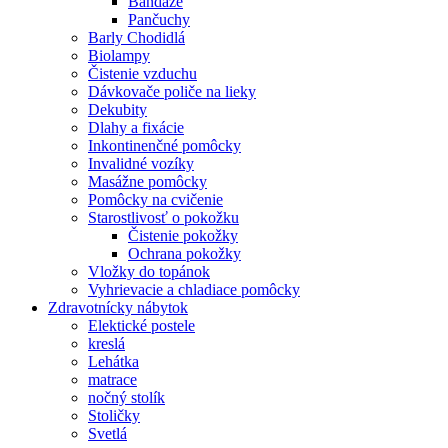
Bandáže
Pančuchy
Barly Chodidlá
Biolampy
Čistenie vzduchu
Dávkovače poliče na lieky
Dekubity
Dlahy a fixácie
Inkontinenčné pomôcky
Invalidné vozíky
Masážne pomôcky
Pomôcky na cvičenie
Starostlivosť o pokožku
Čistenie pokožky
Ochrana pokožky
Vložky do topánok
Vyhrievacie a chladiace pomôcky
Zdravotnícky nábytok
Elektické postele
kreslá
Lehátka
matrace
nočný stolík
Stoličky
Svetlá