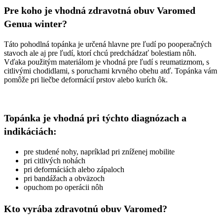
Pre koho je vhodná zdravotná obuv Varomed
Genua winter?
Táto pohodlná topánka je určená hlavne pre ľudí po pooperačných
stavoch ale aj pre ľudí, ktorí chcú predchádzať bolestiam nôh.
Vďaka použitým materiálom je vhodná pre ľudí s reumatizmom, s
citlivými chodidlami, s poruchami krvného obehu atď. Topánka vám
pomôže pri liečbe deformácií prstov alebo kurích ôk.
Topánka je vhodná pri týchto diagnózach a
indikáciách:
pre studené nohy, napríklad pri zníženej mobilite
pri citlivých nohách
pri deformáciách alebo zápaloch
pri bandážach a obväzoch
opuchom po operácii nôh
Kto vyrába zdravotnú obuv Varomed?