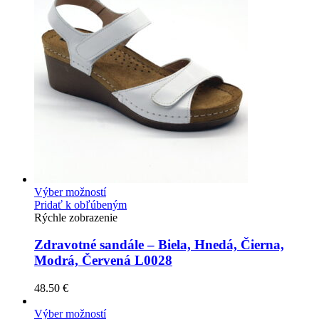
Výber možností
Pridať k obľúbeným
Rýchle zobrazenie
Zdravotné sandále – Biela, Hnedá, Čierna,
Modrá, Červená L0028
48.50
€
Výber možností