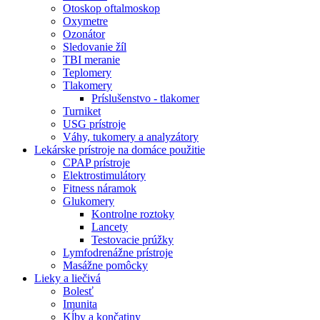
Otoskop oftalmoskop
Oxymetre
Ozonátor
Sledovanie žíl
TBI meranie
Teplomery
Tlakomery
Príslušenstvo - tlakomer
Turniket
USG prístroje
Váhy, tukomery a analyzátory
Lekárske prístroje na domáce použitie
CPAP prístroje
Elektrostimulátory
Fitness náramok
Glukomery
Kontrolne roztoky
Lancety
Testovacie prúžky
Lymfodrenážne prístroje
Masážne pomôcky
Lieky a liečivá
Bolesť
Imunita
Kĺby a končatiny