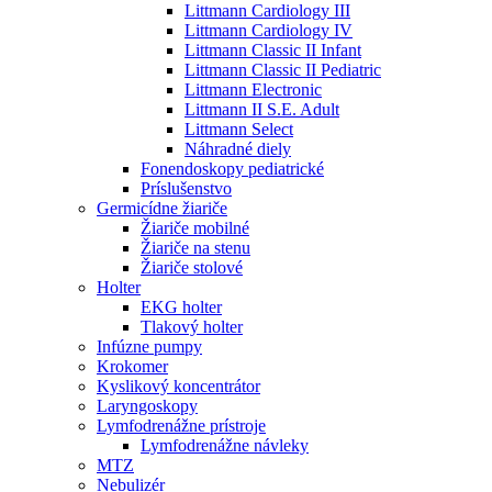
Littmann Cardiology III
Littmann Cardiology IV
Littmann Classic II Infant
Littmann Classic II Pediatric
Littmann Electronic
Littmann II S.E. Adult
Littmann Select
Náhradné diely
Fonendoskopy pediatrické
Príslušenstvo
Germicídne žiariče
Žiariče mobilné
Žiariče na stenu
Žiariče stolové
Holter
EKG holter
Tlakový holter
Infúzne pumpy
Krokomer
Kyslikový koncentrátor
Laryngoskopy
Lymfodrenážne prístroje
Lymfodrenážne návleky
MTZ
Nebulizér