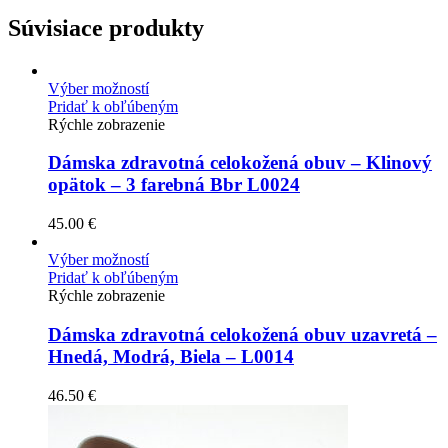
Súvisiace produkty
Výber možností
Pridať k obľúbeným
Rýchle zobrazenie
Dámska zdravotná celokožená obuv – Klinový
opätok – 3 farebná Bbr L0024
45.00
€
Výber možností
Pridať k obľúbeným
Rýchle zobrazenie
Dámska zdravotná celokožená obuv uzavretá –
Hnedá, Modrá, Biela – L0014
46.50
€