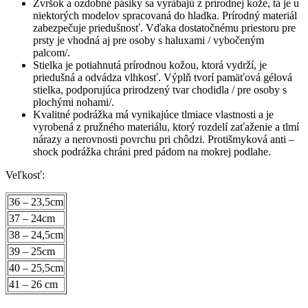
Zvršok a ozdobné pásiky sa vyrábajú z prírodnej kože, tá je u
niektorých modelov spracovaná do hladka. Prírodný materiál
zabezpečuje priedušnosť. Vďaka dostatočnému priestoru pre
prsty je vhodná aj pre osoby s haluxami / vybočeným
palcom/.
Stielka je potiahnutá prírodnou kožou, ktorá vydrží, je
priedušná a odvádza vlhkosť. Výplň tvorí pamäťová gélová
stielka, podporujúca prirodzený tvar chodidla / pre osoby s
plochými nohami/.
Kvalitné podrážka má vynikajúce tlmiace vlastnosti a je
vyrobená z pružného materiálu, ktorý rozdelí zaťaženie a tlmí
nárazy a nerovnosti povrchu pri chôdzi. Protišmyková anti –
shock podrážka chráni pred pádom na mokrej podlahe.
Veľkosť:
36 – 23,5cm
37 – 24cm
38 – 24,5cm
39 – 25cm
40 – 25,5cm
41 – 26 cm