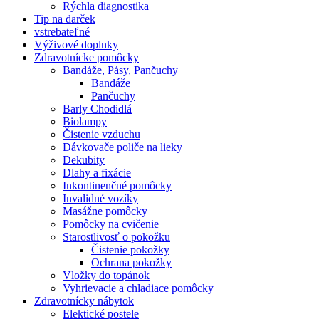
Rýchla diagnostika
Tip na darček
vstrebateľné
Výživové doplnky
Zdravotnícke pomôcky
Bandáže, Pásy, Pančuchy
Bandáže
Pančuchy
Barly Chodidlá
Biolampy
Čistenie vzduchu
Dávkovače poliče na lieky
Dekubity
Dlahy a fixácie
Inkontinenčné pomôcky
Invalidné vozíky
Masážne pomôcky
Pomôcky na cvičenie
Starostlivosť o pokožku
Čistenie pokožky
Ochrana pokožky
Vložky do topánok
Vyhrievacie a chladiace pomôcky
Zdravotnícky nábytok
Elektické postele