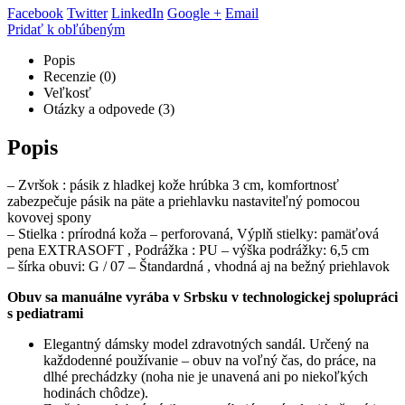
Facebook
Twitter
LinkedIn
Google +
Email
Pridať k obľúbeným
Popis
Recenzie (0)
Veľkosť
Otázky a odpovede (3)
Popis
– Zvršok : pásik z hladkej kože hrúbka 3 cm, komfortnosť
zabezpečuje pásik na päte a priehlavku nastaviteľný pomocou
kovovej spony
– Stielka : prírodná koža – perforovaná, Výplň stielky: pamäťová
pena EXTRASOFT , Podrážka : PU – výška podrážky: 6,5 cm
– šírka obuvi: G / 07 – Štandardná , vhodná aj na bežný priehlavok
Obuv sa manuálne vyrába v Srbsku v technologickej spolupráci
s pediatrami
Elegantný dámsky model zdravotných sandál. Určený na
každodenné používanie – obuv na voľný čas, do práce, na
dlhé prechádzky (noha nie je unavená ani po niekoľkých
hodinách chôdze).