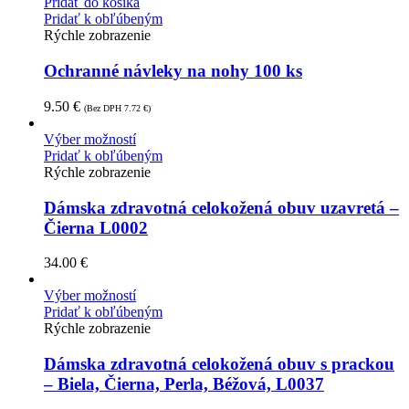
Pridať do košíka
Pridať k obľúbeným
Rýchle zobrazenie
Ochranné návleky na nohy 100 ks
9.50
€
(Bez DPH
7.72
€
)
Výber možností
Pridať k obľúbeným
Rýchle zobrazenie
Dámska zdravotná celokožená obuv uzavretá –
Čierna L0002
34.00
€
Výber možností
Pridať k obľúbeným
Rýchle zobrazenie
Dámska zdravotná celokožená obuv s prackou
– Biela, Čierna, Perla, Béžová, L0037