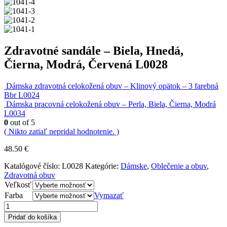
Zdravotné sandále – Biela, Hnedá,
Čierna, Modrá, Červená L0028
Dámska zdravotná celokožená obuv – Klinový opätok – 3 farebná
Bbr L0024
Dámska pracovná celokožená obuv – Perla, Biela, Čierna, Modrá
L0034
0
out of 5
( Nikto zatiaľ nepridal hodnotenie. )
48.50
€
Katalógové číslo:
L0028
Kategórie:
Dámske
,
Oblečenie a obuv
,
Zdravotná obuv
Veľkosť
Farba
Vymazať
Pridať do košíka