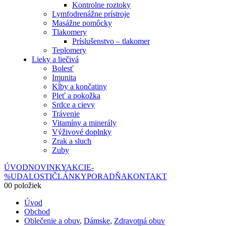
Kontrolne roztoky
Lymfodrenážne prístroje
Masážne pomôcky
Tlakomery
Príslušenstvo – tlakomer
Teplomery
Lieky a liečivá
Bolesť
Imunita
Kĺby a končatiny
Pleť a pokožka
Srdce a cievy
Trávenie
Vitamíny a minerály
Výživové doplnky
Zrak a sluch
Zuby
ÚVOD
NOVINKY
AKCIE
-
%
UDALOSTI
ČLÁNKY
PORADŇA
KONTAKT
0
0 položiek
Úvod
Obchod
Oblečenie a obuv
,
Dámske
,
Zdravotná obuv