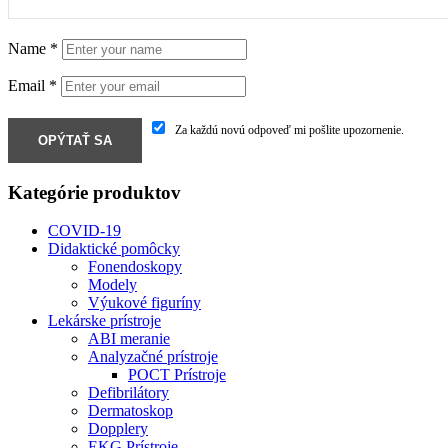
Name
*
Email
*
Za každú novú odpoveď mi pošlite upozornenie.
Kategórie produktov
COVID-19
Didaktické pomôcky
Fonendoskopy
Modely
Výukové figuríny
Lekárske prístroje
ABI meranie
Analyzačné prístroje
POCT Prístroje
Defibrilátory
Dermatoskop
Dopplery
EKG Prístroje