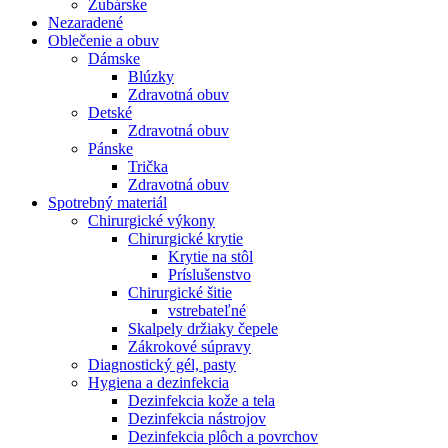
Zubárske
Nezaradené
Oblečenie a obuv
Dámske
Blúzky
Zdravotná obuv
Detské
Zdravotná obuv
Pánske
Trička
Zdravotná obuv
Spotrebný materiál
Chirurgické výkony
Chirurgické krytie
Krytie na stôl
Príslušenstvo
Chirurgické šitie
vstrebateľné
Skalpely držiaky čepele
Zákrokové súpravy
Diagnostický gél, pasty
Hygiena a dezinfekcia
Dezinfekcia kože a tela
Dezinfekcia nástrojov
Dezinfekcia plôch a povrchov