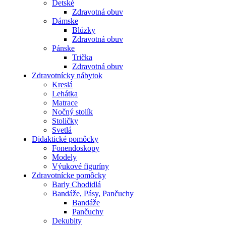
Detské
Zdravotná obuv
Dámske
Blúzky
Zdravotná obuv
Pánske
Trička
Zdravotná obuv
Zdravotnícky nábytok
Kreslá
Lehátka
Matrace
Nočný stolík
Stoličky
Svetlá
Didaktické pomôcky
Fonendoskopy
Modely
Výukové figuríny
Zdravotnícke pomôcky
Barly Chodidlá
Bandáže, Pásy, Pančuchy
Bandáže
Pančuchy
Dekubity