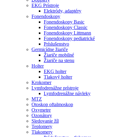
EKG Prístroje
Elektródy, adaptéry
Fonendoskopy
Fonendoskopy Basic
Fonendoskopy Classic
Fonendoskopy Littmann
Fonendoskopy pediatrické
Príslušenstvo
Germicídne žiariče
Žiariče mobilné
Žiariče na stenu
Holter
EKG holter
Tlakový holter
Krokomer
Lymfodrenážne prístroje
Lymfodrenážne návleky
MTZ
Otoskop oftalmoskop
Oxymetre
Ozonátory
Sledovanie žíl
Teplomery
Tlakomery