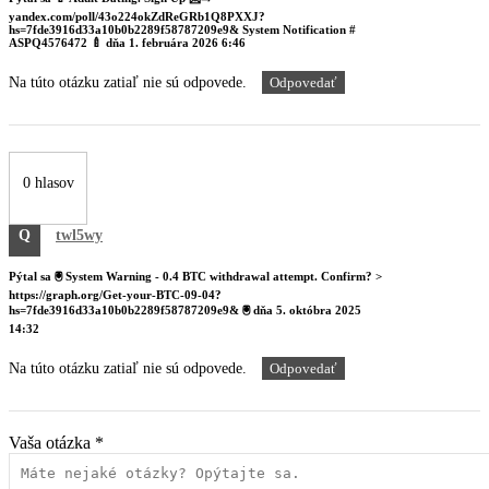
yandex.com/poll/43o224okZdReGRb1Q8PXXJ?
hs=7fde3916d33a10b0b2289f58787209e9& System Notification #
ASPQ4576472 🍼
dňa
1. februára 2026 6:46
Na túto otázku zatiaľ nie sú odpovede.
Odpovedať
0 hlasov
Q
twl5wy
Pýtal sa
🖲 System Warning - 0.4 BTC withdrawal attempt. Confirm? >
https://graph.org/Get-your-BTC-09-04?
hs=7fde3916d33a10b0b2289f58787209e9& 🖲
dňa
5. októbra 2025
14:32
Na túto otázku zatiaľ nie sú odpovede.
Odpovedať
Vaša otázka
*