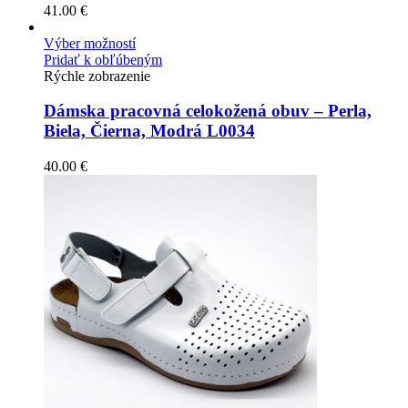
41.00
€
Výber možností
Pridať k obľúbeným
Rýchle zobrazenie
Dámska pracovná celokožená obuv – Perla,
Biela, Čierna, Modrá L0034
40.00
€