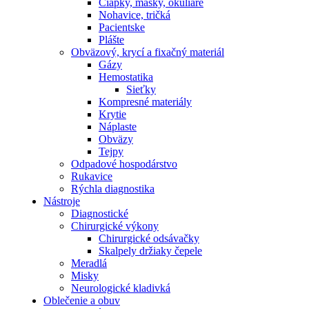
Čiapky, masky, okuliare
Nohavice, tričká
Pacientske
Plášte
Obväzový, krycí a fixačný materiál
Gázy
Hemostatika
Sieťky
Kompresné materiály
Krytie
Náplaste
Obväzy
Tejpy
Odpadové hospodárstvo
Rukavice
Rýchla diagnostika
Nástroje
Diagnostické
Chirurgické výkony
Chirurgické odsávačky
Skalpely držiaky čepele
Meradlá
Misky
Neurologické kladivká
Oblečenie a obuv