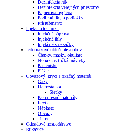
Dezinfekcia rúk
Dezinfekcia verejných priestorov
Papierová hygiena
Podbradníky a podložky
Príslušenstvo
Injekčná technika
Injekčná súprava
Injekčné ihly
Injekčné striekačky
Jednorázové oblečenie a obuv
Čiapky, masky, okuliare
Nohavice, tričká, návleky
Pacientske
Plášte
Obväzový, krycí a fixačný materiál
Gázy
Hemostatika
Sieťky
Kompresné materiály
Krytie
Náplaste
Obväzy
Tejpy
Odpadové hospodárstvo
Rukavice