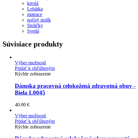
kreslá
Lehátka
matrace
nočný stolík
Stoličky
Svetlá
Súvisiace produkty
Výber možností
Pridať k obľúbeným
Rýchle zobrazenie
Dámska pracovná celokožená zdravotná obuv -
Biela L0045
40.00
€
Výber možností
Pridať k obľúbeným
Rýchle zobrazenie