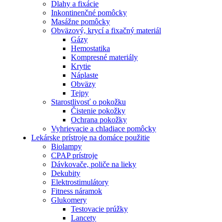
Dlahy a fixácie
Inkontinenčné pomôcky
Masážne pomôcky
Obväzový, krycí a fixačný materiál
Gázy
Hemostatika
Kompresné materiály
Krytie
Náplaste
Obväzy
Tejpy
Starostlivosť o pokožku
Čistenie pokožky
Ochrana pokožky
Vyhrievacie a chladiace pomôcky
Lekárske prístroje na domáce použitie
Biolampy
CPAP prístroje
Dávkovače, poliče na lieky
Dekubity
Elektrostimulátory
Fitness náramok
Glukomery
Testovacie prúžky
Lancety