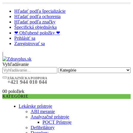
Hľadať podľa špecializácie
Hľadať podľa ochorenia
Hľadať podľa značky
Špecifická objednávka
❤ Obľubené položky ❤
Prihlásiť sa
Zaregistrovať sa
|
Vyhľadávanie
ZÁKAZNÍCKA PODPORA
+421 944 010 044
0
0 položiek
KATEGÓRIE
Lekárske prístroje
ABI meranie
Analyzačné prístroje
POCT Prístroje
Defibrilátory
Dopplery