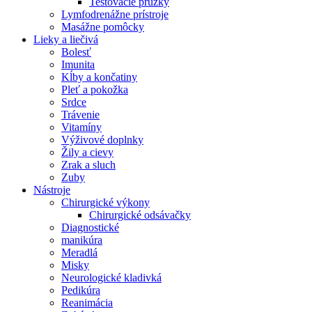
Testovacie prúžky
Lymfodrenážne prístroje
Masážne pomôcky
Lieky a liečivá
Bolesť
Imunita
Kĺby a končatiny
Pleť a pokožka
Srdce
Trávenie
Vitamíny
Výživové doplnky
Žily a cievy
Zrak a sluch
Zuby
Nástroje
Chirurgické výkony
Chirurgické odsávačky
Diagnostické
manikúra
Meradlá
Misky
Neurologické kladivká
Pedikúra
Reanimácia