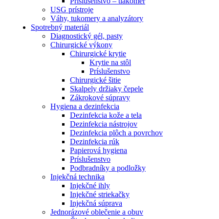
Príslušenstvo – tlakomer
USG prístroje
Váhy, tukomery a analyzátory
Spotrebný materiál
Diagnostický gél, pasty
Chirurgické výkony
Chirurgické krytie
Krytie na stôl
Príslušenstvo
Chirurgické šitie
Skalpely držiaky čepele
Zákrokové súpravy
Hygiena a dezinfekcia
Dezinfekcia kože a tela
Dezinfekcia nástrojov
Dezinfekcia plôch a povrchov
Dezinfekcia rúk
Papierová hygiena
Príslušenstvo
Podbradníky a podložky
Injekčná technika
Injekčné ihly
Injekčné striekačky
Injekčná súprava
Jednorázové oblečenie a obuv