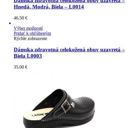
Dámska zdravotná celokožená obuv uzavretá –
Hnedá, Modrá, Biela – L0014
46.50
€
Výber možností
Pridať k obľúbeným
Rýchle zobrazenie
Dámska zdravotná celokožená obuv uzavretá –
Biela L0003
35.00
€