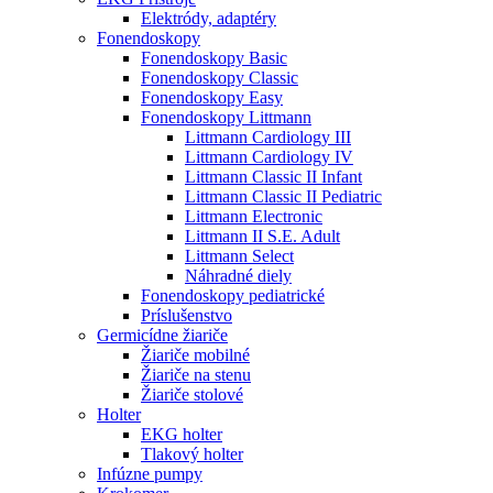
Elektródy, adaptéry
Fonendoskopy
Fonendoskopy Basic
Fonendoskopy Classic
Fonendoskopy Easy
Fonendoskopy Littmann
Littmann Cardiology III
Littmann Cardiology IV
Littmann Classic II Infant
Littmann Classic II Pediatric
Littmann Electronic
Littmann II S.E. Adult
Littmann Select
Náhradné diely
Fonendoskopy pediatrické
Príslušenstvo
Germicídne žiariče
Žiariče mobilné
Žiariče na stenu
Žiariče stolové
Holter
EKG holter
Tlakový holter
Infúzne pumpy