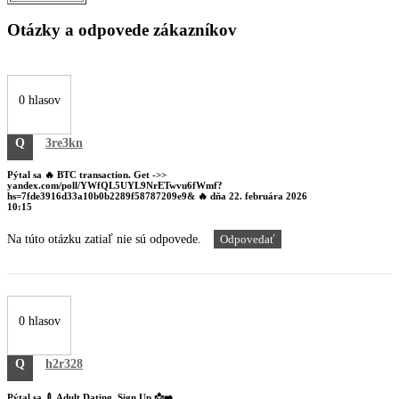
Otázky a odpovede zákazníkov
0 hlasov
Q
3re3kn
Pýtal sa
🔥 BTC transaction. Get ->>
yandex.com/poll/YWfQL5UYL9NrETwvu6fWmf?
hs=7fde3916d33a10b0b2289f58787209e9& 🔥
dňa
22. februára 2026
10:15
Na túto otázku zatiaľ nie sú odpovede.
Odpovedať
0 hlasov
Q
h2r328
Pýtal sa
🍼 Adult Dating. Sign Up 📩➡️