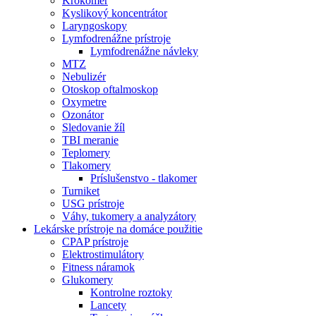
Krokomer
Kyslikový koncentrátor
Laryngoskopy
Lymfodrenážne prístroje
Lymfodrenážne návleky
MTZ
Nebulizér
Otoskop oftalmoskop
Oxymetre
Ozonátor
Sledovanie žíl
TBI meranie
Teplomery
Tlakomery
Príslušenstvo - tlakomer
Turniket
USG prístroje
Váhy, tukomery a analyzátory
Lekárske prístroje na domáce použitie
CPAP prístroje
Elektrostimulátory
Fitness náramok
Glukomery
Kontrolne roztoky
Lancety