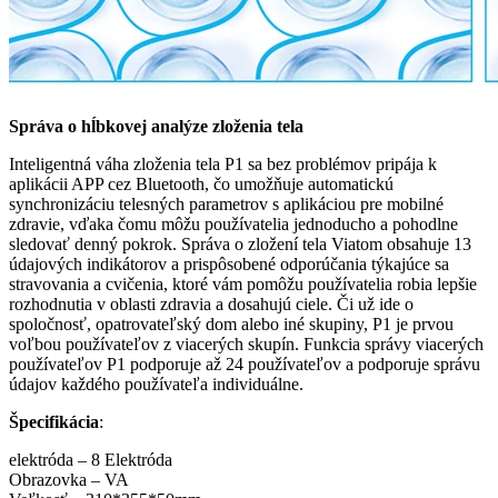
Správa o hĺbkovej analýze zloženia tela
Inteligentná váha zloženia tela P1 sa bez problémov pripája k
aplikácii APP cez Bluetooth, čo umožňuje automatickú
synchronizáciu telesných parametrov s aplikáciou pre mobilné
zdravie, vďaka čomu môžu používatelia jednoducho a pohodlne
sledovať denný pokrok. Správa o zložení tela Viatom obsahuje 13
údajových indikátorov a prispôsobené odporúčania týkajúce sa
stravovania a cvičenia, ktoré vám pomôžu používatelia robia lepšie
rozhodnutia v oblasti zdravia a dosahujú ciele. Či už ide o
spoločnosť, opatrovateľský dom alebo iné skupiny, P1 je prvou
voľbou používateľov z viacerých skupín. Funkcia správy viacerých
používateľov P1 podporuje až 24 používateľov a podporuje správu
údajov každého používateľa individuálne.
Špecifikácia
:
elektróda – 8 Elektróda
Obrazovka – VA