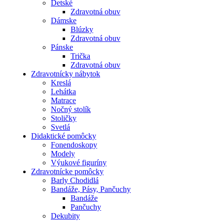
Detské
Zdravotná obuv
Dámske
Blúzky
Zdravotná obuv
Pánske
Trička
Zdravotná obuv
Zdravotnícky nábytok
Kreslá
Lehátka
Matrace
Nočný stolík
Stoličky
Svetlá
Didaktické pomôcky
Fonendoskopy
Modely
Výukové figuríny
Zdravotnícke pomôcky
Barly Chodidlá
Bandáže, Pásy, Pančuchy
Bandáže
Pančuchy
Dekubity