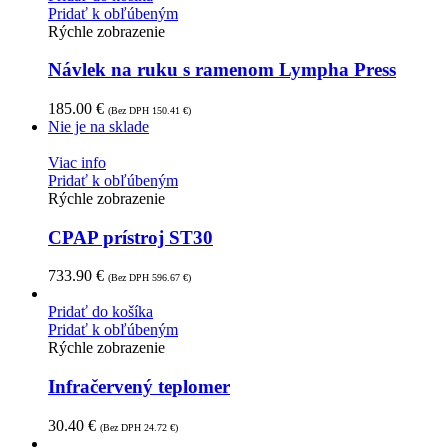
Pridať k obľúbeným
Rýchle zobrazenie
Návlek na ruku s ramenom Lympha Press
185.00
€
(Bez DPH
150.41
€
)
Nie je na sklade
Viac info
Pridať k obľúbeným
Rýchle zobrazenie
CPAP prístroj ST30
733.90
€
(Bez DPH
596.67
€
)
Pridať do košíka
Pridať k obľúbeným
Rýchle zobrazenie
Infračervený teplomer
30.40
€
(Bez DPH
24.72
€
)