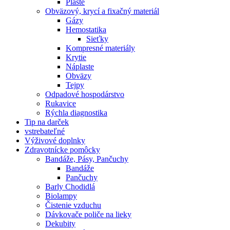
Plášte
Obväzový, krycí a fixačný materiál
Gázy
Hemostatika
Sieťky
Kompresné materiály
Krytie
Náplaste
Obväzy
Tejpy
Odpadové hospodárstvo
Rukavice
Rýchla diagnostika
Tip na darček
vstrebateľné
Výživové doplnky
Zdravotnícke pomôcky
Bandáže, Pásy, Pančuchy
Bandáže
Pančuchy
Barly Chodidlá
Biolampy
Čistenie vzduchu
Dávkovače poliče na lieky
Dekubity