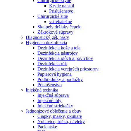
Chirurgické krytie
Krytie na stôl
Príslušenstvo
Chirurgické šitie
vstrebateľné
Skalpely držiaky čepele
Zákrokové súpravy
Diagnostický gél, pasty
Hygiena a dezinfekcia
Dezinfekcia kože a tela
Dezinfekcia nástrojov
Dezinfekcia plôch a povrchov
Dezinfekcia rúk
Dezinfekcia verejných priestorov
Papierová hygiena
Podbradníky a podložky
Príslušenstvo
Injekčná technika
Injekčná súprava
Injekčné ihly
Injekčné striekačky
Jednorázové oblečenie a obuv
Čiapky, masky, okuliare
Nohavice, tričká, návleky
Pacientske