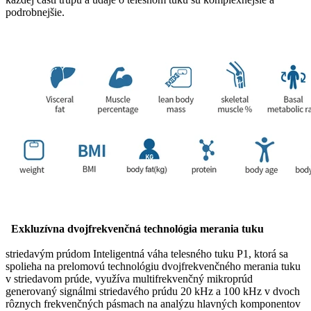
podrobnejšie.
Exkluzívna dvojfrekvenčná technológia merania tuku
striedavým prúdom Inteligentná váha telesného tuku P1, ktorá sa
spolieha na prelomovú technológiu dvojfrekvenčného merania tuku
v striedavom prúde, využíva multifrekvenčný mikroprúd
generovaný signálmi striedavého prúdu 20 kHz a 100 kHz v dvoch
rôznych frekvenčných pásmach na analýzu hlavných komponentov