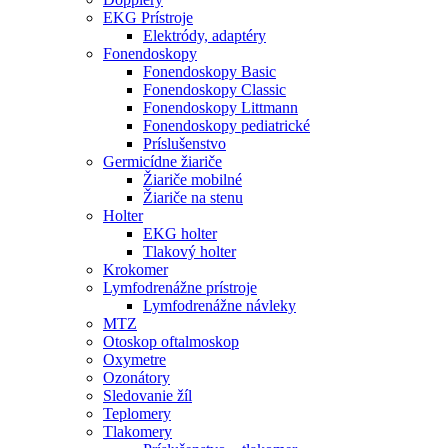
EKG Prístroje
Elektródy, adaptéry
Fonendoskopy
Fonendoskopy Basic
Fonendoskopy Classic
Fonendoskopy Littmann
Fonendoskopy pediatrické
Príslušenstvo
Germicídne žiariče
Žiariče mobilné
Žiariče na stenu
Holter
EKG holter
Tlakový holter
Krokomer
Lymfodrenážne prístroje
Lymfodrenážne návleky
MTZ
Otoskop oftalmoskop
Oxymetre
Ozonátory
Sledovanie žíl
Teplomery
Tlakomery