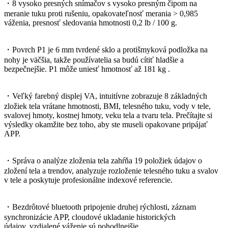
・8 vysoko presných snímačov s vysoko presným čipom na
meranie tuku proti rušeniu, opakovateľnosť merania > 0,985
váženia, presnosť sledovania hmotnosti 0,2 lb / 100 g.
・Povrch P1 je 6 mm tvrdené sklo a protišmyková podložka na
nohy je väčšia, takže používatelia sa budú cítiť hladšie a
bezpečnejšie. P1 môže uniesť hmotnosť až 181 kg .
・Veľký farebný displej VA, intuitívne zobrazuje 8 základných
zložiek tela vrátane hmotnosti, BMI, telesného tuku, vody v tele,
svalovej hmoty, kostnej hmoty, veku tela a tvaru tela. Prečítajte si
výsledky okamžite bez toho, aby ste museli opakovane pripájať
APP.
・Správa o analýze zloženia tela zahŕňa 19 položiek údajov o
zložení tela a trendov, analyzuje rozloženie telesného tuku a svalov
v tele a poskytuje profesionálne indexové referencie.
・Bezdrôtové bluetooth pripojenie druhej rýchlosti, záznam
synchronizácie APP, cloudové ukladanie historických
údajov, vzdialené váženie sú pohodlnejšie .