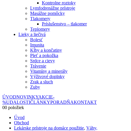
Kontrolne roztoky
Lymfodrenážne prístroje
Masážne pomôcky
Tlakomery
Príslušenstvo – tlakomer
Teplomery
Lieky a liečivá
Bolesť
Imunita
Kĺby a končatiny
Pleť a pokožka
Srdce a cievy
Trávenie
Vitamíny a minerály
Výživové doplnky
Zrak a sluch
Zuby
ÚVOD
NOVINKY
AKCIE
-
%
UDALOSTI
ČLÁNKY
PORADŇA
KONTAKT
0
0 položiek
Úvod
Obchod
Lekárske prístroje na domáce použitie
,
Váhy,