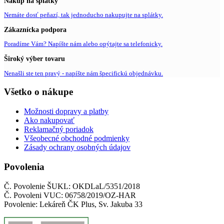
Nákup na splátky
Nemáte dosť peňazí, tak jednoducho nakupujte na splátky.
Zákaznícka podpora
Poradíme Vám? Napíšte nám alebo opýtajte sa telefonicky.
Široký výber tovaru
Nenašli ste ten pravý - napíšte nám špecifickú objednávku.
Všetko o nákupe
Možnosti dopravy a platby
Ako nakupovať
Reklamačný poriadok
Všeobecné obchodné podmienky
Zásady ochrany osobných údajov
Povolenia
Č. Povolenie ŠUKL: OKDLaL/5351/2018
Č. Povoleni VUC: 06758/2019/OZ-HAR
Povolenie: Lekáreň ČK Plus, Sv. Jakuba 33