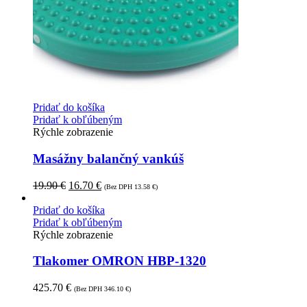
Pridať do košíka
Pridať k obľúbeným
Rýchle zobrazenie
Masážny balančný vankúš
19.90
€
16.70
€
(Bez DPH
13.58
€
)
Pridať do košíka
Pridať k obľúbeným
Rýchle zobrazenie
Tlakomer OMRON HBP-1320
425.70
€
(Bez DPH
346.10
€
)