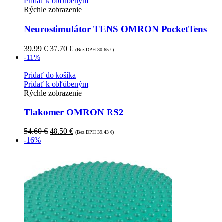
Pridať k obľúbeným
Rýchle zobrazenie
Neurostimulátor TENS OMRON PocketTens
39.99
€
37.70
€
(Bez DPH
30.65
€
)
-11%
Pridať do košíka
Pridať k obľúbeným
Rýchle zobrazenie
Tlakomer OMRON RS2
54.60
€
48.50
€
(Bez DPH
39.43
€
)
-16%