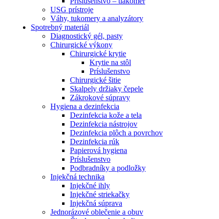
Príslušenstvo – tlakomer
USG prístroje
Váhy, tukomery a analyzátory
Spotrebný materiál
Diagnostický gél, pasty
Chirurgické výkony
Chirurgické krytie
Krytie na stôl
Príslušenstvo
Chirurgické šitie
Skalpely držiaky čepele
Zákrokové súpravy
Hygiena a dezinfekcia
Dezinfekcia kože a tela
Dezinfekcia nástrojov
Dezinfekcia plôch a povrchov
Dezinfekcia rúk
Papierová hygiena
Príslušenstvo
Podbradníky a podložky
Injekčná technika
Injekčné ihly
Injekčné striekačky
Injekčná súprava
Jednorázové oblečenie a obuv