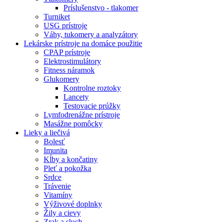
Príslušenstvo - tlakomer
Turniket
USG prístroje
Váhy, tukomery a analyzátory
Lekárske prístroje na domáce použitie
CPAP prístroje
Elektrostimulátory
Fitness náramok
Glukomery
Kontrolne roztoky
Lancety
Testovacie prúžky
Lymfodrenážne prístroje
Masážne pomôcky
Lieky a liečivá
Bolesť
Imunita
Kĺby a končatiny
Pleť a pokožka
Srdce
Trávenie
Vitamíny
Výživové doplnky
Žily a cievy
Zrak a sluch