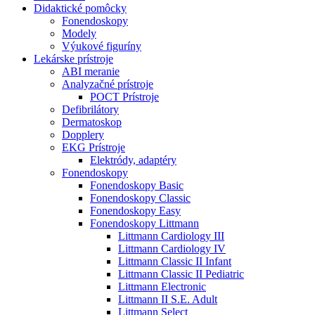
Didaktické pomôcky
Fonendoskopy
Modely
Výukové figuríny
Lekárske prístroje
ABI meranie
Analyzačné prístroje
POCT Prístroje
Defibrilátory
Dermatoskop
Dopplery
EKG Prístroje
Elektródy, adaptéry
Fonendoskopy
Fonendoskopy Basic
Fonendoskopy Classic
Fonendoskopy Easy
Fonendoskopy Littmann
Littmann Cardiology III
Littmann Cardiology IV
Littmann Classic II Infant
Littmann Classic II Pediatric
Littmann Electronic
Littmann II S.E. Adult
Littmann Select