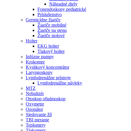
Náhradné diely
Fonendoskopy pediatrické
Príslušenstvo
Germicídne žiariče
Žiariče mobilné
Žiariče na stenu
Žiariče stolové
Holter
EKG holter
Tlakový holter
Infúzne pumpy
Krokomer
Kyslikový koncentrátor
Laryngoskopy
Lymfodrenážne prístroje
Lymfodrenážne návleky
MTZ
Nebulizér
Otoskop oftalmoskop
Oxymetre
Ozonátor
Sledovanie žíl
TBI meranie
Teplomery
Tlakomery