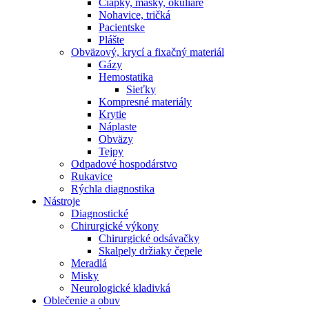
Čiapky, masky, okuliare
Nohavice, tričká
Pacientske
Plášte
Obväzový, krycí a fixačný materiál
Gázy
Hemostatika
Sieťky
Kompresné materiály
Krytie
Náplaste
Obväzy
Tejpy
Odpadové hospodárstvo
Rukavice
Rýchla diagnostika
Nástroje
Diagnostické
Chirurgické výkony
Chirurgické odsávačky
Skalpely držiaky čepele
Meradlá
Misky
Neurologické kladivká
Oblečenie a obuv