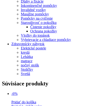
Dlahy a fixácie
Inkontinenčné pomôcky
Invalidné vozíky
Masážne pomôcky
Pomôcky na cvičenie
Starostlivosť o pokožku
Čistenie pokožky
Ochrana pokožky
Vložky do topánok
Vyhrievacie a chladiace pomôcky
Zdravotnícky nábytok
Elektické postele
kreslá
Lehátka
matrace
nočný stolík
Stoličky
Svetlá
Súvisiace produkty
-6%
Pridať do košíka