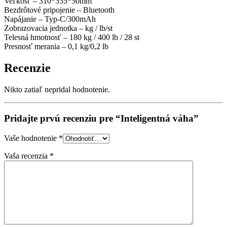
Veľkosť – 310*355*50mm
Bezdrôtové pripojenie – Bluetooth
Napájanie – Typ-C/300mAh
Zobrazovacia jednotka – kg / lb/st
Telesná hmotnosť – 180 kg / 400 lb / 28 st
Presnosť merania – 0,1 kg/0,2 lb
Recenzie
Nikto zatiaľ nepridal hodnotenie.
Pridajte prvú recenziu pre “Inteligentná váha”
Vaše hodnotenie
*
Vaša recenzia
*