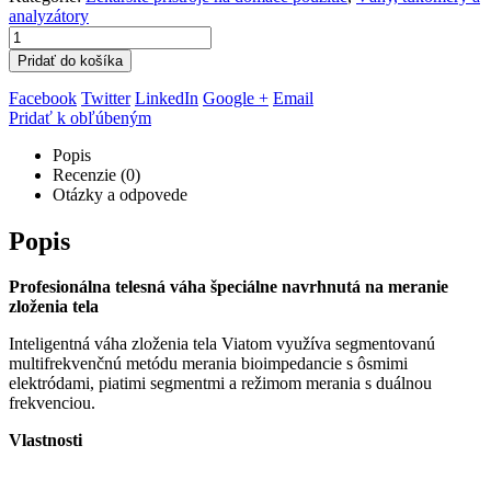
analyzátory
Pridať do košíka
Facebook
Twitter
LinkedIn
Google +
Email
Pridať k obľúbeným
Popis
Recenzie (0)
Otázky a odpovede
Popis
Profesionálna telesná váha špeciálne navrhnutá na meranie
zloženia tela
Inteligentná váha zloženia tela Viatom využíva segmentovanú
multifrekvenčnú metódu merania bioimpedancie s ôsmimi
elektródami, piatimi segmentmi a režimom merania s duálnou
frekvenciou.
Vlastnosti