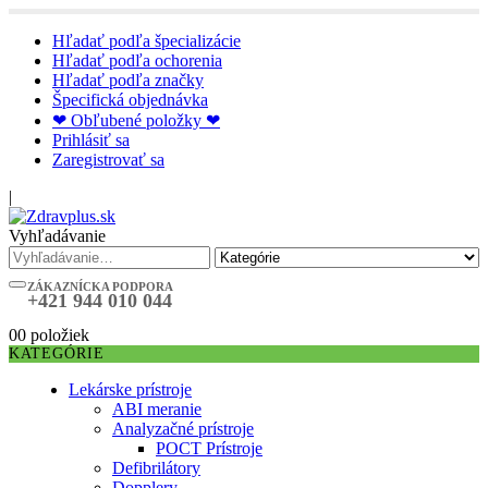
Hľadať podľa špecializácie
Hľadať podľa ochorenia
Hľadať podľa značky
Špecifická objednávka
❤ Obľubené položky ❤
Prihlásiť sa
Zaregistrovať sa
|
Vyhľadávanie
ZÁKAZNÍCKA PODPORA
+421 944 010 044
0
0 položiek
KATEGÓRIE
Lekárske prístroje
ABI meranie
Analyzačné prístroje
POCT Prístroje
Defibrilátory
Dopplery