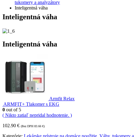
tukomery a analyzátory
Inteligentná váha
Inteligentná váha
Inteligentná váha
Armfit Relax
ARMFIT+ Tlakomer s EKG
0
out of 5
( Nikto zatiaľ nepridal hodnotenie. )
102.90
€
(Bez DPH
83.66
€
)
Kategórie:
Lekárske prístroje na domáce použitie
,
Váhy, tukomery a