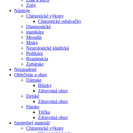
Zuby
Nástroje
Chirurgické výkony
Chirurgické odsávačky
Diagnostické
manikúra
Meradlá
Misky
Neurologické kladivká
Pedikúra
Reanimácia
Zubárske
Nezaradené
Oblečenie a obuv
Dámske
Blúzky
Zdravotná obuv
Detské
Zdravotná obuv
Pánske
Trička
Zdravotná obuv
Spotrebný materiál
Chirurgické výkony