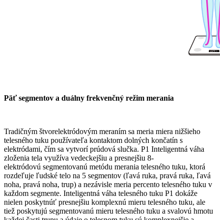
Päť segmentov a duálny frekvenčný režim merania
Tradičným štvorelektródovým meraním sa meria miera nižšieho
telesného tuku používateľa kontaktom dolných končatín s
elektródami, čím sa vytvorí prúdová slučka. P1 Inteligentná váha
zloženia tela využíva vedeckejšiu a presnejšiu 8-
elektródovú segmentovanú metódu merania telesného tuku, ktorá
rozdeľuje ľudské telo na 5 segmentov (ľavá ruka, pravá ruka, ľavá
noha, pravá noha, trup) a nezávisle meria percento telesného tuku v
každom segmente. Inteligentná váha telesného tuku P1 dokáže
nielen poskytnúť presnejšiu komplexnú mieru telesného tuku, ale
tiež poskytujú segmentovanú mieru telesného tuku a svalovú hmotu
každej časti trupu a údaje o telesnom tuku sú komplexnejšie a