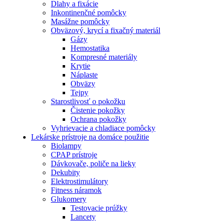
Dlahy a fixácie
Inkontinenčné pomôcky
Masážne pomôcky
Obväzový, krycí a fixačný materiál
Gázy
Hemostatika
Kompresné materiály
Krytie
Náplaste
Obväzy
Tejpy
Starostlivosť o pokožku
Čistenie pokožky
Ochrana pokožky
Vyhrievacie a chladiace pomôcky
Lekárske prístroje na domáce použitie
Biolampy
CPAP prístroje
Dávkovače, poliče na lieky
Dekubity
Elektrostimulátory
Fitness náramok
Glukomery
Testovacie prúžky
Lancety