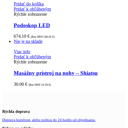
Pridať do košíka
Pridať k obľúbeným
Rýchle zobrazenie
Podoskop LED
674.10
€
(Bez DPH
548.05
€
)
Nie je na sklade
Viac info
Pridať k obľúbeným
Rýchle zobrazenie
Masážny prístroj na nohy – Shiatsu
30.00
€
(Bez DPH
24.39
€
)
Rýchla doprava
Doprava kuriérom, alebo poštou do 24 hodín od objednania.