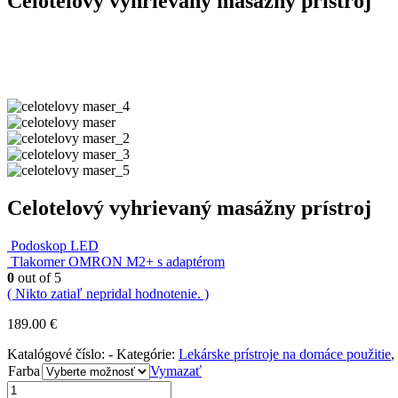
Celotelový vyhrievaný masážny prístroj
Celotelový vyhrievaný masážny prístroj
Podoskop LED
Tlakomer OMRON M2+ s adaptérom
0
out of 5
( Nikto zatiaľ nepridal hodnotenie. )
189.00
€
Katalógové číslo:
-
Kategórie:
Lekárske prístroje na domáce použitie
,
Farba
Vymazať