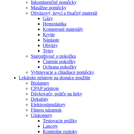
Inkontinenčné pomôcky
Masážne pomôcky
Obväzový, krycí a fixačný materiál
Gázy
Hemostatika
Kompresné materiály
Krytie
Náplaste
Obväzy
Tejpy
Starostlivosť o pokožku
Čistenie pokožky
Ochrana pokožky
Vyhrievacie a chladiace pomôcky
Lekárske prístroje na domáce použitie
Biolampy
CPAP prístroje
Dávkovače, poliče na lieky
Dekubity
Elektrostimulátory
Fitness náramok
Glukomery
Testovacie prúžky
Lancety
Kontrolne roztoky