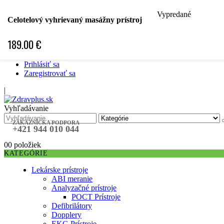
Vypredané
Hľadať podľa špecializácie
Celotelový vyhrievaný masážny prístroj
Hľadať podľa ochorenia
Hľadať podľa značky
189.00
€
Špecifická objednávka
❤ Obľubené položky ❤
Prihlásiť sa
Zaregistrovať sa
|
Vyhľadávanie
ZÁKAZNÍCKA PODPORA
+421 944 010 044
0
0 položiek
KATEGÓRIE
Lekárske prístroje
ABI meranie
Analyzačné prístroje
POCT Prístroje
Defibrilátory
Dopplery
EKG Prístroje