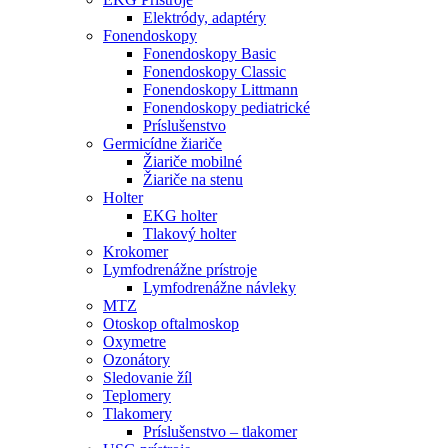
Elektródy, adaptéry
Fonendoskopy
Fonendoskopy Basic
Fonendoskopy Classic
Fonendoskopy Littmann
Fonendoskopy pediatrické
Príslušenstvo
Germicídne žiariče
Žiariče mobilné
Žiariče na stenu
Holter
EKG holter
Tlakový holter
Krokomer
Lymfodrenážne prístroje
Lymfodrenážne návleky
MTZ
Otoskop oftalmoskop
Oxymetre
Ozonátory
Sledovanie žíl
Teplomery
Tlakomery
Príslušenstvo – tlakomer