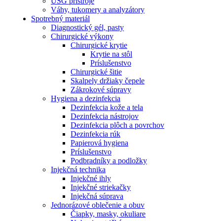
USG prístroje
Váhy, tukomery a analyzátory
Spotrebný materiál
Diagnostický gél, pasty
Chirurgické výkony
Chirurgické krytie
Krytie na stôl
Príslušenstvo
Chirurgické šitie
Skalpely držiaky čepele
Zákrokové súpravy
Hygiena a dezinfekcia
Dezinfekcia kože a tela
Dezinfekcia nástrojov
Dezinfekcia plôch a povrchov
Dezinfekcia rúk
Papierová hygiena
Príslušenstvo
Podbradníky a podložky
Injekčná technika
Injekčné ihly
Injekčné striekačky
Injekčná súprava
Jednorázové oblečenie a obuv
Čiapky, masky, okuliare