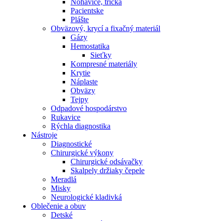
Nohavice, tričká
Pacientske
Plášte
Obväzový, krycí a fixačný materiál
Gázy
Hemostatika
Sieťky
Kompresné materiály
Krytie
Náplaste
Obväzy
Tejpy
Odpadové hospodárstvo
Rukavice
Rýchla diagnostika
Nástroje
Diagnostické
Chirurgické výkony
Chirurgické odsávačky
Skalpely držiaky čepele
Meradlá
Misky
Neurologické kladivká
Oblečenie a obuv
Detské