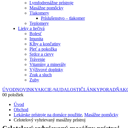
Lymfodrenážne prístroje
Masážne pomôcky
Tlakomery
Príslušenstvo – tlakomer
Teplomery
Lieky a liečivá
Bolesť
Imunita
Kĺby a končatiny
Pleť a pokožka
Srdce a cievy
Trávenie
Vitamíny a minerály
Výživové doplnky
Zrak a sluch
Zuby
ÚVOD
NOVINKY
AKCIE
-%
UDALOSTI
ČLÁNKY
PORADŇA
K
0
0 položiek
Úvod
Obchod
Lekárske prístroje na domáce použitie
,
Masážne pomôcky
Celotelový vyhrievaný masážny prístroj