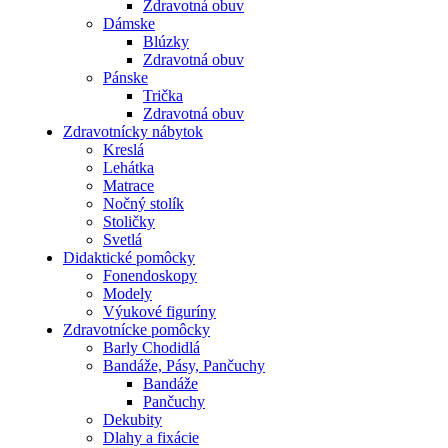
Zdravotná obuv
Dámske
Blúzky
Zdravotná obuv
Pánske
Trička
Zdravotná obuv
Zdravotnícky nábytok
Kreslá
Lehátka
Matrace
Nočný stolík
Stoličky
Svetlá
Didaktické pomôcky
Fonendoskopy
Modely
Výukové figuríny
Zdravotnícke pomôcky
Barly Chodidlá
Bandáže, Pásy, Pančuchy
Bandáže
Pančuchy
Dekubity
Dlahy a fixácie