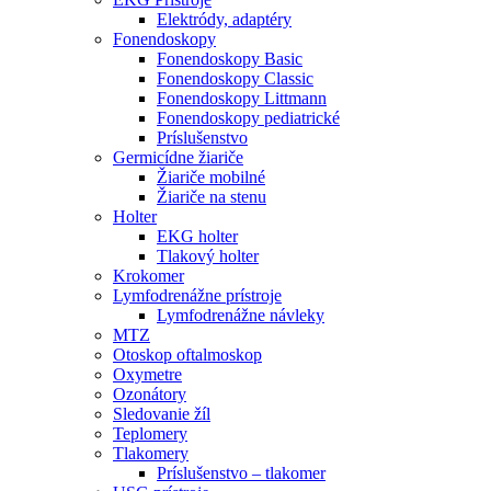
Elektródy, adaptéry
Fonendoskopy
Fonendoskopy Basic
Fonendoskopy Classic
Fonendoskopy Littmann
Fonendoskopy pediatrické
Príslušenstvo
Germicídne žiariče
Žiariče mobilné
Žiariče na stenu
Holter
EKG holter
Tlakový holter
Krokomer
Lymfodrenážne prístroje
Lymfodrenážne návleky
MTZ
Otoskop oftalmoskop
Oxymetre
Ozonátory
Sledovanie žíl
Teplomery
Tlakomery
Príslušenstvo – tlakomer