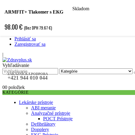
Skladom
Hľadať podľa špecializácie
ARMFIT+ Tlakomer s EKG
Hľadať podľa ochorenia
Hľadať podľa značky
98.00
€
(Bez DPH
79.67
€
)
Špecifická objednávka
❤ Obľubené položky ❤
Prihlásiť sa
Zaregistrovať sa
|
Vyhľadávanie
ZÁKAZNÍCKA PODPORA
+421 944 010 044
0
0 položiek
KATEGÓRIE
Lekárske prístroje
ABI meranie
Analyzačné prístroje
POCT Prístroje
Defibrilátory
Dopplery
EKG Prístroje