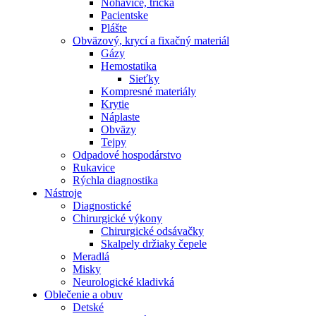
Nohavice, tričká
Pacientske
Plášte
Obväzový, krycí a fixačný materiál
Gázy
Hemostatika
Sieťky
Kompresné materiály
Krytie
Náplaste
Obväzy
Tejpy
Odpadové hospodárstvo
Rukavice
Rýchla diagnostika
Nástroje
Diagnostické
Chirurgické výkony
Chirurgické odsávačky
Skalpely držiaky čepele
Meradlá
Misky
Neurologické kladivká
Oblečenie a obuv
Detské