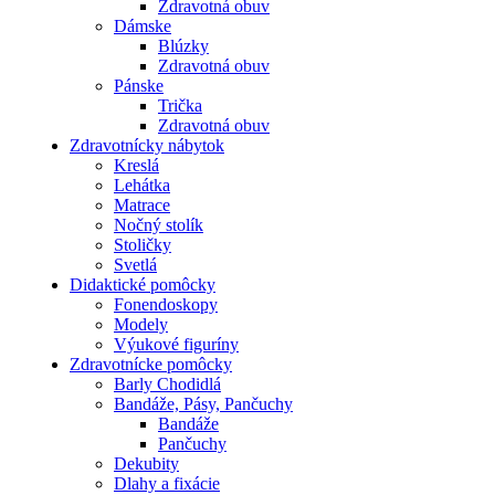
Zdravotná obuv
Dámske
Blúzky
Zdravotná obuv
Pánske
Trička
Zdravotná obuv
Zdravotnícky nábytok
Kreslá
Lehátka
Matrace
Nočný stolík
Stoličky
Svetlá
Didaktické pomôcky
Fonendoskopy
Modely
Výukové figuríny
Zdravotnícke pomôcky
Barly Chodidlá
Bandáže, Pásy, Pančuchy
Bandáže
Pančuchy
Dekubity
Dlahy a fixácie