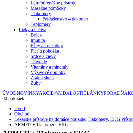
Lymfodrenážne prístroje
Masážne pomôcky
Tlakomery
Príslušenstvo – tlakomer
Teplomery
Lieky a liečivá
Bolesť
Imunita
Kĺby a končatiny
Pleť a pokožka
Srdce a cievy
Trávenie
Vitamíny a minerály
Výživové doplnky
Zrak a sluch
Zuby
ÚVOD
NOVINKY
AKCIE
-%
UDALOSTI
ČLÁNKY
PORADŇA
K
0
0 položiek
Úvod
Obchod
Lekárske prístroje na domáce použitie
,
Tlakomery
,
EKG Prístro
ARMFIT+ Tlakomer s EKG