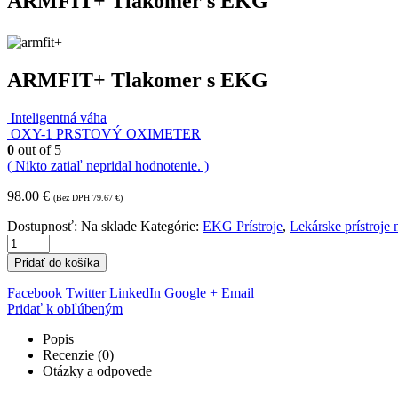
ARMFIT+ Tlakomer s EKG
ARMFIT+ Tlakomer s EKG
Inteligentná váha
OXY-1 PRSTOVÝ OXIMETER
0
out of 5
( Nikto zatiaľ nepridal hodnotenie. )
98.00
€
(Bez DPH
79.67
€
)
Dostupnosť:
Na sklade
Kategórie:
EKG Prístroje
,
Lekárske prístroje
Pridať do košíka
Facebook
Twitter
LinkedIn
Google +
Email
Pridať k obľúbeným
Popis
Recenzie (0)
Otázky a odpovede