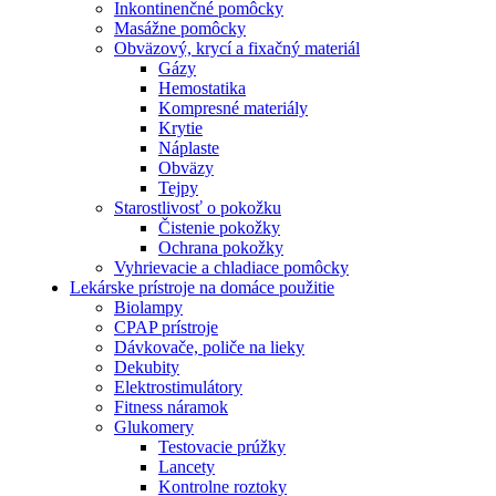
Inkontinenčné pomôcky
Masážne pomôcky
Obväzový, krycí a fixačný materiál
Gázy
Hemostatika
Kompresné materiály
Krytie
Náplaste
Obväzy
Tejpy
Starostlivosť o pokožku
Čistenie pokožky
Ochrana pokožky
Vyhrievacie a chladiace pomôcky
Lekárske prístroje na domáce použitie
Biolampy
CPAP prístroje
Dávkovače, poliče na lieky
Dekubity
Elektrostimulátory
Fitness náramok
Glukomery
Testovacie prúžky
Lancety
Kontrolne roztoky