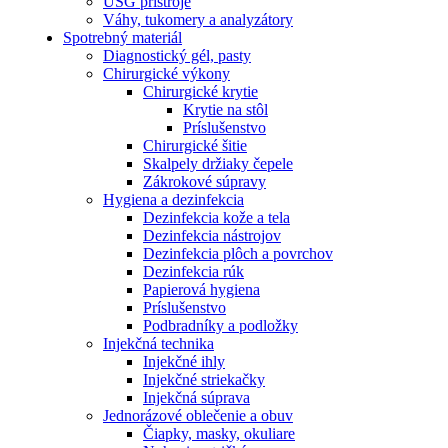
USG prístroje
Váhy, tukomery a analyzátory
Spotrebný materiál
Diagnostický gél, pasty
Chirurgické výkony
Chirurgické krytie
Krytie na stôl
Príslušenstvo
Chirurgické šitie
Skalpely držiaky čepele
Zákrokové súpravy
Hygiena a dezinfekcia
Dezinfekcia kože a tela
Dezinfekcia nástrojov
Dezinfekcia plôch a povrchov
Dezinfekcia rúk
Papierová hygiena
Príslušenstvo
Podbradníky a podložky
Injekčná technika
Injekčné ihly
Injekčné striekačky
Injekčná súprava
Jednorázové oblečenie a obuv
Čiapky, masky, okuliare