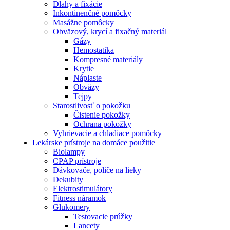
Dlahy a fixácie
Inkontinenčné pomôcky
Masážne pomôcky
Obväzový, krycí a fixačný materiál
Gázy
Hemostatika
Kompresné materiály
Krytie
Náplaste
Obväzy
Tejpy
Starostlivosť o pokožku
Čistenie pokožky
Ochrana pokožky
Vyhrievacie a chladiace pomôcky
Lekárske prístroje na domáce použitie
Biolampy
CPAP prístroje
Dávkovače, poliče na lieky
Dekubity
Elektrostimulátory
Fitness náramok
Glukomery
Testovacie prúžky
Lancety