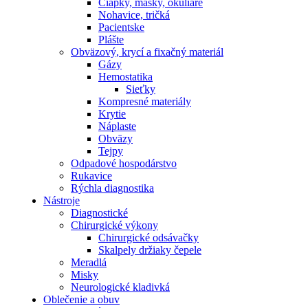
Čiapky, masky, okuliare
Nohavice, tričká
Pacientske
Plášte
Obväzový, krycí a fixačný materiál
Gázy
Hemostatika
Sieťky
Kompresné materiály
Krytie
Náplaste
Obväzy
Tejpy
Odpadové hospodárstvo
Rukavice
Rýchla diagnostika
Nástroje
Diagnostické
Chirurgické výkony
Chirurgické odsávačky
Skalpely držiaky čepele
Meradlá
Misky
Neurologické kladivká
Oblečenie a obuv