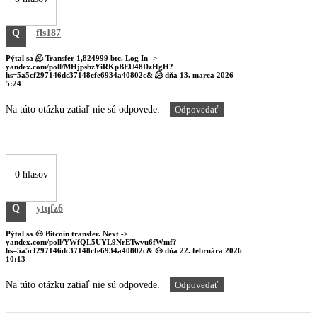
Q
fls187
Pýtal sa
🫠 Transfer 1,824999 btc. Log In ->
yandex.com/poll/MHjpsbzYiRKpBEU48DzHgH?
hs=5a5cf297146dc37148cfe6934a40802c& 🫠
dňa
13. marca 2026
5:24
Na túto otázku zatiaľ nie sú odpovede.
Odpovedať
0 hlasov
Q
ytqfz6
Pýtal sa
🐽 Bitcoin transfer. Next ->
yandex.com/poll/YWfQL5UYL9NrETwvu6fWmf?
hs=5a5cf297146dc37148cfe6934a40802c& 🐽
dňa
22. februára 2026
10:13
Na túto otázku zatiaľ nie sú odpovede.
Odpovedať