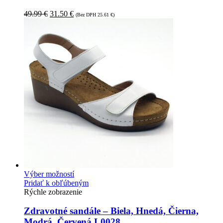
49.99
€
31.50
€
(Bez DPH
25.61
€
)
Výber možností
Pridať k obľúbeným
Rýchle zobrazenie
Zdravotné sandále – Biela, Hnedá, Čierna,
Modrá, Červená L0028