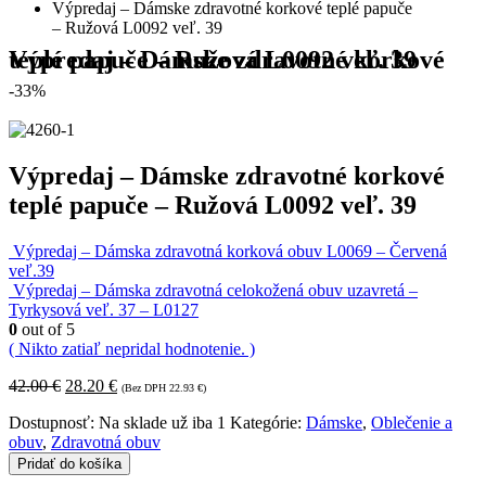
Výpredaj – Dámske zdravotné korkové teplé papuče
– Ružová L0092 veľ. 39
Výpredaj – Dámske zdravotné korkové teplé papuče – Ružová L0092 veľ. 39
-33%
Výpredaj – Dámske zdravotné korkové
teplé papuče – Ružová L0092 veľ. 39
Výpredaj – Dámska zdravotná korková obuv L0069 – Červená
veľ.39
Výpredaj – Dámska zdravotná celokožená obuv uzavretá –
Tyrkysová veľ. 37 – L0127
0
out of 5
( Nikto zatiaľ nepridal hodnotenie. )
42.00
€
28.20
€
(Bez DPH
22.93
€
)
Dostupnosť:
Na sklade už iba 1
Kategórie:
Dámske
,
Oblečenie a
obuv
,
Zdravotná obuv
Pridať do košíka