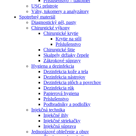
Príslušenstvo – tlakomer
USG prístroje
Váhy, tukomery a analyzátory
Spotrebný materiál
Diagnostický gél, pasty
Chirurgické výkony
Chirurgické krytie
Krytie na stôl
Príslušenstvo
Chirurgické šitie
Skalpely držiaky čepele
Zákrokové súpravy
Hygiena a dezinfekcia
Dezinfekcia kože a tela
Dezinfekcia nástrojov
Dezinfekcia plôch a povrchov
Dezinfekcia rúk
Papierová hygiena
Príslušenstvo
Podbradníky a podložky
Injekčná technika
Injekčné ihly
Injekčné striekačky
Injekčná súprava
Jednorázové oblečenie a obuv