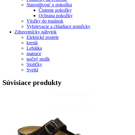
Starostlivosť o pokožku
Čistenie pokožky
Ochrana pokožky
Vložky do topánok
Vyhrievacie a chladiace pomôcky
Zdravotnícky nábytok
Elektické postele
kreslá
Lehátka
matrace
nočný stolík
Stoličky
Svetlá
Súvisiace produkty