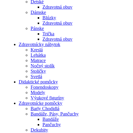
Detské
Zdravotná obuv
Dámske
Blúzky
Zdravotná obuv
Pánske
Trička
Zdravotná obuv
Zdravotnícky nábytok
Kreslá
Lehátka
Matrace
Nočný stolík
Stoličky
Svetlá
Didaktické pomôcky
Fonendoskopy
Modely
Výukové figuríny
Zdravotnícke pomôcky
Barly Chodidlá
Bandáže, Pásy, Pančuchy
Bandáže
Pančuchy
Dekubity