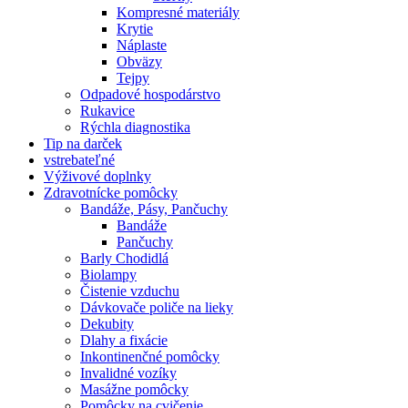
Kompresné materiály
Krytie
Náplaste
Obväzy
Tejpy
Odpadové hospodárstvo
Rukavice
Rýchla diagnostika
Tip na darček
vstrebateľné
Výživové doplnky
Zdravotnícke pomôcky
Bandáže, Pásy, Pančuchy
Bandáže
Pančuchy
Barly Chodidlá
Biolampy
Čistenie vzduchu
Dávkovače poliče na lieky
Dekubity
Dlahy a fixácie
Inkontinenčné pomôcky
Invalidné vozíky
Masážne pomôcky
Pomôcky na cvičenie