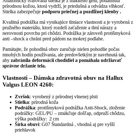
Anatomicky tvarovaná stielka je z mäkkého gélu, potiahnutá
prírodnou kožou, ktorá vydrží, je priedušná a odvádza vlhkosť.
Stielka zabezpečuje
podporu priečnej a pozdĺžnej klenby .
Kvalitná podrážka má vynikajúce tlmiace vlastnosti a je vyrobená z
pružného materiálu, ktorý rozdelí zaťaženie a tlmí nárazy a
nerovnosti povrchu pri chôdzi. Podrážka je zároveň protišmyková
anti –shock a chráni pred pádom na mokrej podlahe.
Pamätajte, že pohodlná obuv zaručuje nielen pohodlie počas
mnohých hodín používania, ale predovšetkým je navrhnutá tak,
aby
zabránila deformácii chodidiel a pomáhala udržiavať
správne držanie tela.
Vlastnosti – Dámska zdravotná obuv na Hallux
Valgus LEON 4260:
Zvršok
: vyrobený z prírodnej vlnenej plsti
Stielka
: prírodná koža
Podrážka
: protišmyková podrážka Anti-Shock, zloženie
podrážky: GEL/PU – zmäkčuje došľap, odpruží chôdzu,
výška podrážky: 2 cm
Šírka obuvi
: G07 Štandardná , vhodná aj pre vyšší
priehlavok