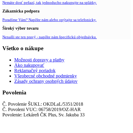
Nemáte dosť peňazí, tak jednoducho nakupujte na splátky.
Zákaznícka podpora
Poradíme Vám? Napíšte nám alebo opýtajte sa telefonicky.
Široký výber tovaru
Nenašli ste ten pravý - napíšte nám špecifickú objednávku.
Všetko o nákupe
Možnosti dopravy a platby
Ako nakupovať
Reklamačný poriadok
Všeobecné obchodné podmienky
Zásady ochrany osobných údajov
Povolenia
Č. Povolenie ŠUKL: OKDLaL/5351/2018
Č. Povoleni VUC: 06758/2019/OZ-HAR
Povolenie: Lekáreň ČK Plus, Sv. Jakuba 33