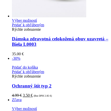
Výber možností
Pridať k obľúbeným
Rýchle zobrazenie
Dámska zdravotná celokožená obuv uzavretá –
Biela L0003
35.00
€
-30%
Pridať do košíka
Pridať k obľúbeným
Rýchle zobrazenie
Ochranný štít typ 2
4.99
€
3.50
€
(Bez DPH
2.85
€
)
Zľava
Výber možností