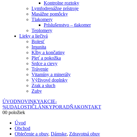
Kontrolne roztoky
Lymfodrenážne prístroje
Masážne pomôcky
Tlakomery
Príslušenstvo – tlakomer
Teplomery
Lieky a liečivá
Bolesť
Imunita
Kĺby a končatiny
Pleť a pokožka
Srdce a cievy
Trávenie
Vitamíny a minerály
Výživové doplnky
Zrak a sluch
Zuby
ÚVOD
NOVINKY
AKCIE
-
%
UDALOSTI
ČLÁNKY
PORADŇA
KONTAKT
0
0 položiek
Úvod
Obchod
Oblečenie a obuv
,
Dámske
,
Zdravotná obuv