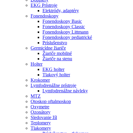
EKG Prístroje
Elektródy, adaptéry
Fonendoskopy
Fonendoskopy Basic
Fonendoskopy Classic
Fonendoskopy Littmann
Fonendoskopy pediatrické
Príslušenstvo
Germicídne žiariče
Žiariče mobilné
Žiariče na stenu
Holter
EKG holter
Tlakový holter
Krokomer
Lymfodrenážne prístroje
Lymfodrenážne návleky
MTZ
Otoskop oftalmoskop
Oxymetre
Ozonátory
Sledovanie žíl
Teplomery
Tlakomery