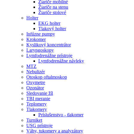
Žiariče mobilné
Žiariče na stenu
Žiariče stolové
Holter
EKG holter
Tlakový holter
Infúzne pumpy
Krokomer
Kyslikový koncentrátor
Laryngoskopy
Lymfodrenážne prístroje
Lymfodrenážne návleky
MTZ
Nebulizér
Otoskop oftalmoskop
Oxymetre
Ozonátor
Sledovanie žíl
TBI meranie
Teplomery
Tlakomery
Príslušenstvo - tlakomer
Turniket
USG prístroje
Váhy, tukomery a analyzátory