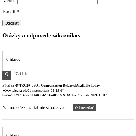
Meno
*
E-mail
*
Otázky a odpovede zákazníkov
0 hlasov
Q
7af1i6
Pýtal sa
🪙 TRC20-USDT Compensation Released Available Today
➤➤➤ telegra.ph/Compensations-03-29-6?
hs=5a5cf297146dc37148cfe6934a40802c& 🪙
dňa
7. apríla 2026 11:07
Na túto otázku zatiaľ nie sú odpovede.
Odpovedať
0 hlasov