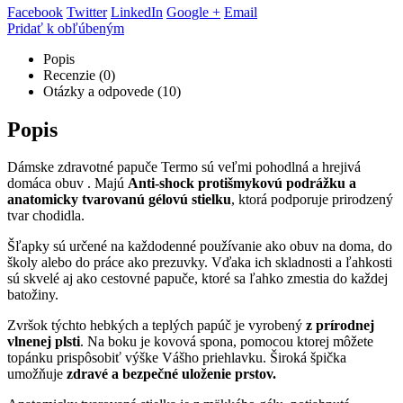
Facebook
Twitter
LinkedIn
Google +
Email
Pridať k obľúbeným
Popis
Recenzie (0)
Otázky a odpovede (10)
Popis
Dámske zdravotné papuče Termo sú veľmi pohodlná a hrejivá
domáca obuv . Majú
Anti-shock protišmykovú podrážku a
anatomicky tvarovanú gélovú stielku
, ktorá podporuje prirodzený
tvar chodidla.
Šľapky sú určené na každodenné používanie ako obuv na doma, do
školy alebo do práce ako prezuvky. Vďaka ich skladnosti a ľahkosti
sú skvelé aj ako cestovné papuče, ktoré sa ľahko zmestia do každej
batožiny.
Zvršok týchto hebkých a teplých papúč je vyrobený
z prírodnej
vlnenej plsti
. Na boku je kovová spona, pomocou ktorej môžete
topánku prispôsobiť výške Vášho priehlavku. Široká špička
umožňuje
zdravé a bezpečné uloženie prstov.