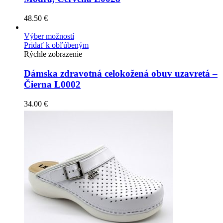
48.50
€
Výber možností
Pridať k obľúbeným
Rýchle zobrazenie
Dámska zdravotná celokožená obuv uzavretá –
Čierna L0002
34.00
€