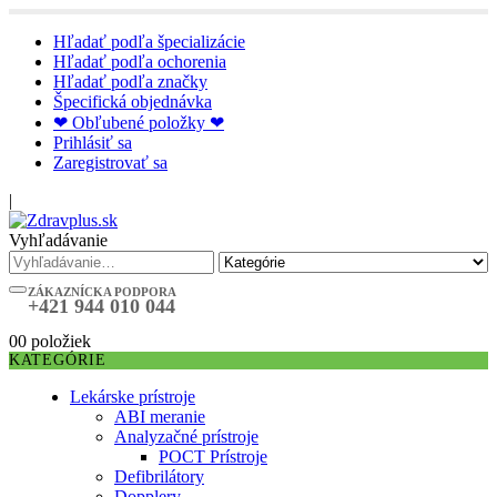
Hľadať podľa špecializácie
Hľadať podľa ochorenia
Hľadať podľa značky
Špecifická objednávka
❤ Obľubené položky ❤
Prihlásiť sa
Zaregistrovať sa
|
Vyhľadávanie
ZÁKAZNÍCKA PODPORA
+421 944 010 044
0
0 položiek
KATEGÓRIE
Lekárske prístroje
ABI meranie
Analyzačné prístroje
POCT Prístroje
Defibrilátory
Dopplery