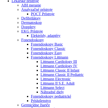
Lekárske prístroje
ABI meranie
Analyzačné prístroje
POCT Prístroje
Defibrilátory
Dermatoskop
Dopplery
EKG Prístroje
Elektródy, adaptéry
Fonendoskopy
Fonendoskopy Basic
Fonendoskopy Classic
Fonendoskopy Easy
Fonendoskopy Littmann
Littmann Cardiology III
Littmann Cardiology IV
Littmann Classic II Infant
Littmann Classic II Pediatric
Littmann Electronic
Littmann II S.E. Adult
Littmann Select
Náhradné diely
Fonendoskopy pediatrické
Príslušenstvo
Germicídne žiariče