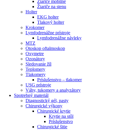
Žiariče mobilné
Žiariče na stenu
Holter
EKG holter
Tlakový holter
Krokomer
Lymfodrenážne prístroje
Lymfodrenážne návleky
MTZ
Otoskop oftalmoskop
Oxymetre
Ozonátory
Sledovanie žíl
Teplomery
Tlakomery
Príslušenstvo – tlakomer
USG prístroje
Váhy, tukomery a analyzátory
Spotrebný materiál
Diagnostický gél, pasty
Chirurgické výkony
Chirurgické krytie
Krytie na stôl
Príslušenstvo
Chirurgické šitie