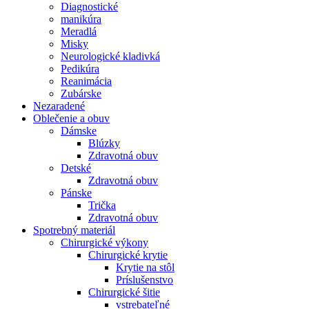
Diagnostické
manikúra
Meradlá
Misky
Neurologické kladivká
Pedikúra
Reanimácia
Zubárske
Nezaradené
Oblečenie a obuv
Dámske
Blúzky
Zdravotná obuv
Detské
Zdravotná obuv
Pánske
Trička
Zdravotná obuv
Spotrebný materiál
Chirurgické výkony
Chirurgické krytie
Krytie na stôl
Príslušenstvo
Chirurgické šitie
vstrebateľné