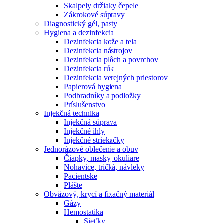
Skalpely držiaky čepele
Zákrokové súpravy
Diagnostický gél, pasty
Hygiena a dezinfekcia
Dezinfekcia kože a tela
Dezinfekcia nástrojov
Dezinfekcia plôch a povrchov
Dezinfekcia rúk
Dezinfekcia verejných priestorov
Papierová hygiena
Podbradníky a podložky
Príslušenstvo
Injekčná technika
Injekčná súprava
Injekčné ihly
Injekčné striekačky
Jednorázové oblečenie a obuv
Čiapky, masky, okuliare
Nohavice, tričká, návleky
Pacientske
Plášte
Obväzový, krycí a fixačný materiál
Gázy
Hemostatika
Sieťky