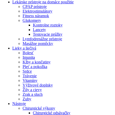
Lekárske prístroje na domáce použitie
CPAP prístroje
Elektrostimulátory
Fitness náramok
Glukomery
Kontrolne roztoky
Lancety
Testovacie prúžky
Lymfodrenážne prístroje
Masážne pomôcky
Lieky a liečivá
Bolesť
Imunita
Kĺby a končatiny
Pleť a pokožka
Srdce
Trávenie
Vitamíny
Výživové doplnky
Žily a cievy
Zrak a sluch
Zuby
Nástroje
Chirurgické výkony
Chirurgické odsávačky