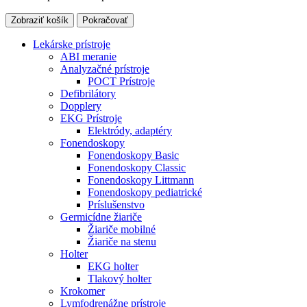
Zobraziť košík
Pokračovať
Lekárske prístroje
ABI meranie
Analyzačné prístroje
POCT Prístroje
Defibrilátory
Dopplery
EKG Prístroje
Elektródy, adaptéry
Fonendoskopy
Fonendoskopy Basic
Fonendoskopy Classic
Fonendoskopy Littmann
Fonendoskopy pediatrické
Príslušenstvo
Germicídne žiariče
Žiariče mobilné
Žiariče na stenu
Holter
EKG holter
Tlakový holter
Krokomer
Lymfodrenážne prístroje