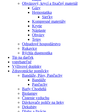
Obväzový, krycí a fixačný materiál
Gázy
Hemostatika
Sieťky
Kompresné materiály
Krytie
Náplaste
Obväzy
Tejpy
Odpadové hospodárstvo
Rukavice
Rýchla diagnostika
Tip na darček
vstrebateľné
Výživové doplnky
Zdravotnícke pomôcky
Bandáže, Pásy, Pančuchy
Bandáže
Pančuchy
Barly Chodidlá
Biolampy
Čistenie vzduchu
Dávkovače poliče na lieky
Dekubity
Dlahy a fixácie