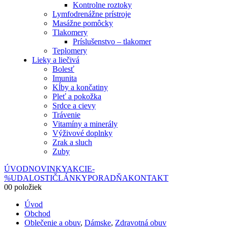
Kontrolne roztoky
Lymfodrenážne prístroje
Masážne pomôcky
Tlakomery
Príslušenstvo – tlakomer
Teplomery
Lieky a liečivá
Bolesť
Imunita
Kĺby a končatiny
Pleť a pokožka
Srdce a cievy
Trávenie
Vitamíny a minerály
Výživové doplnky
Zrak a sluch
Zuby
ÚVOD
NOVINKY
AKCIE
-
%
UDALOSTI
ČLÁNKY
PORADŇA
KONTAKT
0
0 položiek
Úvod
Obchod
Oblečenie a obuv
,
Dámske
,
Zdravotná obuv