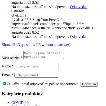
augusta 2025 8:52
Na túto otázku zatiaľ nie sú odpovede.
Odpovedať
0 hlasov
Q
ekg8ha
Pýtal sa
* * * Snag Your Free Gift:
http://assaafahotels.com/index.php?7bp1ub * * *
hs=499a46ae3ca6a3fb1d462bb8edee2fb8* ххх*
dňa
18.
augusta 2025 8:52
Na túto otázku zatiaľ nie sú odpovede.
Odpovedať
Show all 13 questions (13 without an answer)
Vaša otázka
*
Name
*
Email
*
Za každú novú odpoveď mi pošlite upozornenie.
Kategórie produktov
COVID-19