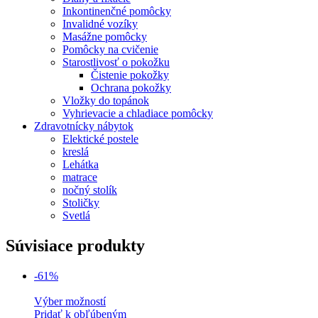
Inkontinenčné pomôcky
Invalidné vozíky
Masážne pomôcky
Pomôcky na cvičenie
Starostlivosť o pokožku
Čistenie pokožky
Ochrana pokožky
Vložky do topánok
Vyhrievacie a chladiace pomôcky
Zdravotnícky nábytok
Elektické postele
kreslá
Lehátka
matrace
nočný stolík
Stoličky
Svetlá
Súvisiace produkty
-61%
Výber možností
Pridať k obľúbeným