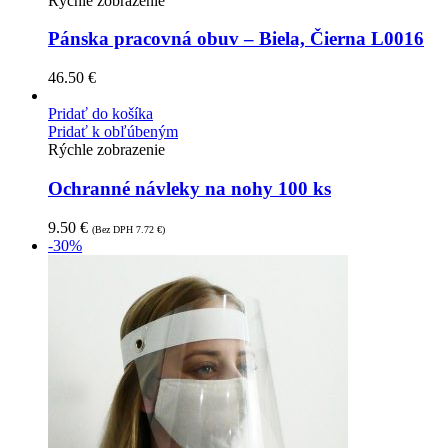
Rýchle zobrazenie
Pánska pracovná obuv – Biela, Čierna L0016
46.50
€
Pridať do košíka
Pridať k obľúbeným
Rýchle zobrazenie
Ochranné návleky na nohy 100 ks
9.50
€
(Bez DPH
7.72
€
)
-30%