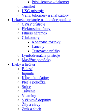
Príslušenstvo - tlakomer
Turniket
USG prístroje
Váhy, tukomery a analyzátory
Lekárske prístroje na domáce použitie
CPAP prístroje
Elektrostimulátory
Fitness náramok
Glukomery
Kontrolne roztoky
Lancety
Testovacie prúžky
Lymfodrenážne prístroje
Masážne pomôcky
Lieky a liečivá
Bolesť
Imunita
Kĺby a končatiny
Pleť a pokožka
Srdce
Trávenie
Vitamíny
Výživové doplnky
Žily a cievy
Zrak a sluch