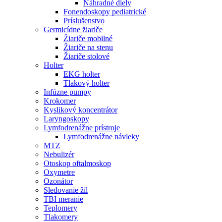
Náhradné diely
Fonendoskopy pediatrické
Príslušenstvo
Germicídne žiariče
Žiariče mobilné
Žiariče na stenu
Žiariče stolové
Holter
EKG holter
Tlakový holter
Infúzne pumpy
Krokomer
Kyslikový koncentrátor
Laryngoskopy
Lymfodrenážne prístroje
Lymfodrenážne návleky
MTZ
Nebulizér
Otoskop oftalmoskop
Oxymetre
Ozonátor
Sledovanie žíl
TBI meranie
Teplomery
Tlakomery