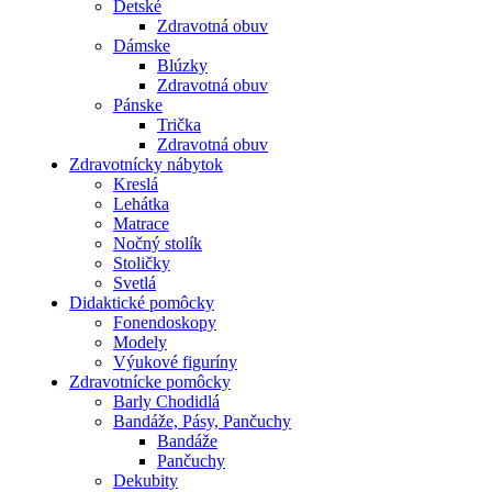
Detské
Zdravotná obuv
Dámske
Blúzky
Zdravotná obuv
Pánske
Trička
Zdravotná obuv
Zdravotnícky nábytok
Kreslá
Lehátka
Matrace
Nočný stolík
Stoličky
Svetlá
Didaktické pomôcky
Fonendoskopy
Modely
Výukové figuríny
Zdravotnícke pomôcky
Barly Chodidlá
Bandáže, Pásy, Pančuchy
Bandáže
Pančuchy
Dekubity