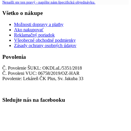
Nenašli ste ten pravý - napíšte nám špecifickú objednávku.
Všetko o nákupe
Možnosti dopravy a platby
Ako nakupovať
Reklamačný poriadok
Všeobecné obchodné podmienky
Zásady ochrany osobných údajov
Povolenia
Č. Povolenie ŠUKL: OKDLaL/5351/2018
Č. Povoleni VUC: 06758/2019/OZ-HAR
Povolenie: Lekáreň ČK Plus, Sv. Jakuba 33
Sledujte nás na facebooku