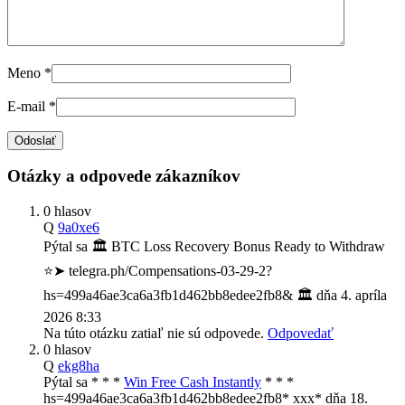
Meno
*
E-mail
*
Otázky a odpovede zákazníkov
0 hlasov
Q
9a0xe6
Pýtal sa
🏛️ BTC Loss Recovery Bonus Ready to Withdraw
⭐➤ telegra.ph/Compensations-03-29-2?
hs=499a46ae3ca6a3fb1d462bb8edee2fb8& 🏛️
dňa
4. apríla
2026 8:33
Na túto otázku zatiaľ nie sú odpovede.
Odpovedať
0 hlasov
Q
ekg8ha
Pýtal sa
* * *
Win Free Cash Instantly
* * *
hs=499a46ae3ca6a3fb1d462bb8edee2fb8* ххх*
dňa
18.