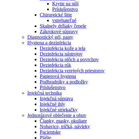
Krytie na stôl
Príslušenstvo
Chirurgické šitie
vstrebateľné
Skalpely držiaky čepele
Zákrokové súpravy
Diagnostický gél, pasty
Hygiena a dezinfekcia
Dezinfekcia kože a tela
Dezinfekcia nástrojov
Dezinfekcia plôch a povrchov
Dezinfekcia rúk
Dezinfekcia verejných priestorov
Papierová hygiena
Podbradníky a podložky
Príslušenstvo
Injekčná technika
Injekčná súprava
Injekčné ihly
Injekčné striekačky
Jednorázové oblečenie a obuv
Čiapky, masky, okuliare
Nohavice, tričká, návleky
Pacientske
Plášte