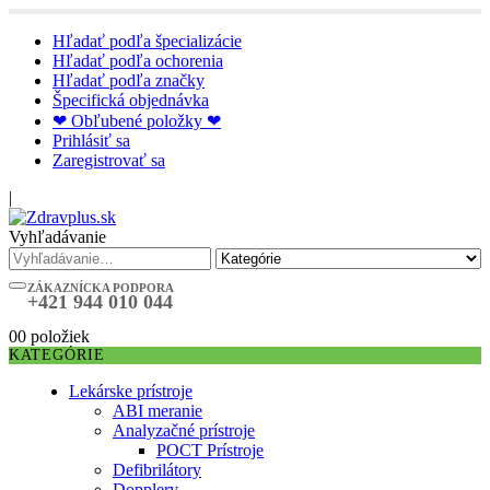
Hľadať podľa špecializácie
Hľadať podľa ochorenia
Hľadať podľa značky
Špecifická objednávka
❤ Obľubené položky ❤
Prihlásiť sa
Zaregistrovať sa
|
Vyhľadávanie
ZÁKAZNÍCKA PODPORA
+421 944 010 044
0
0 položiek
KATEGÓRIE
Lekárske prístroje
ABI meranie
Analyzačné prístroje
POCT Prístroje
Defibrilátory
Dopplery