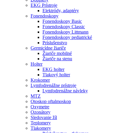
EKG Prístroje
Elektródy, adaptéry
Fonendoskopy
Fonendoskopy Basic
Fonendoskopy Classic
Fonendoskopy Littmann
Fonendoskopy pediatrické
Príslušenstvo
Germicídne žiariče
Žiariče mobilné
Žiariče na stenu
Holter
EKG holter
Tlakový holter
Krokomer
Lymfodrenážne prístroje
Lymfodrenážne návleky
MTZ
Otoskop oftalmoskop
Oxymetre
Ozonátory
Sledovanie žíl
Teplomery
Tlakomery