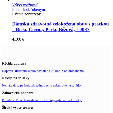
Výber možností
Pridať k obľúbeným
Rýchle zobrazenie
Dámska zdravotná celokožená obuv s prackou
– Biela, Čierna, Perla, Béžová, L0037
41.00
€
Rýchla doprava
Doprava kuriérom, alebo poštou do 24 hodín od objednania.
Nákup na splátky
Nemáte dosť peňazí, tak jednoducho nakupujte na splátky.
Zákaznícka podpora
Poradíme Vám? Napíšte nám alebo opýtajte sa telefonicky.
Široký výber tovaru