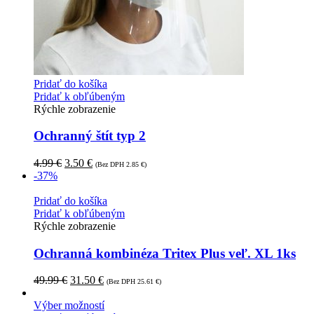
Pridať do košíka
Pridať k obľúbeným
Rýchle zobrazenie
Ochranný štít typ 2
4.99
€
3.50
€
(Bez DPH
2.85
€
)
-37%
Pridať do košíka
Pridať k obľúbeným
Rýchle zobrazenie
Ochranná kombinéza Tritex Plus veľ. XL 1ks
49.99
€
31.50
€
(Bez DPH
25.61
€
)
Výber možností