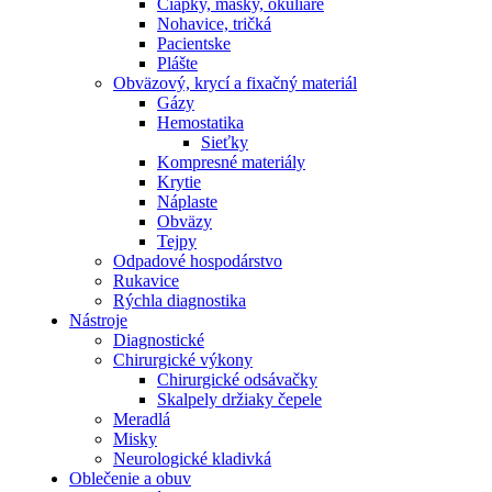
Čiapky, masky, okuliare
Nohavice, tričká
Pacientske
Plášte
Obväzový, krycí a fixačný materiál
Gázy
Hemostatika
Sieťky
Kompresné materiály
Krytie
Náplaste
Obväzy
Tejpy
Odpadové hospodárstvo
Rukavice
Rýchla diagnostika
Nástroje
Diagnostické
Chirurgické výkony
Chirurgické odsávačky
Skalpely držiaky čepele
Meradlá
Misky
Neurologické kladivká
Oblečenie a obuv