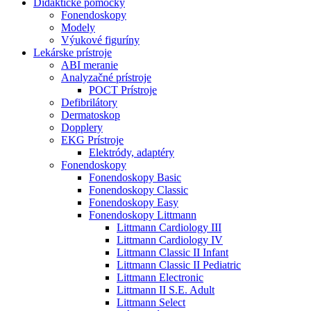
Didaktické pomôcky
Fonendoskopy
Modely
Výukové figuríny
Lekárske prístroje
ABI meranie
Analyzačné prístroje
POCT Prístroje
Defibrilátory
Dermatoskop
Dopplery
EKG Prístroje
Elektródy, adaptéry
Fonendoskopy
Fonendoskopy Basic
Fonendoskopy Classic
Fonendoskopy Easy
Fonendoskopy Littmann
Littmann Cardiology III
Littmann Cardiology IV
Littmann Classic II Infant
Littmann Classic II Pediatric
Littmann Electronic
Littmann II S.E. Adult
Littmann Select