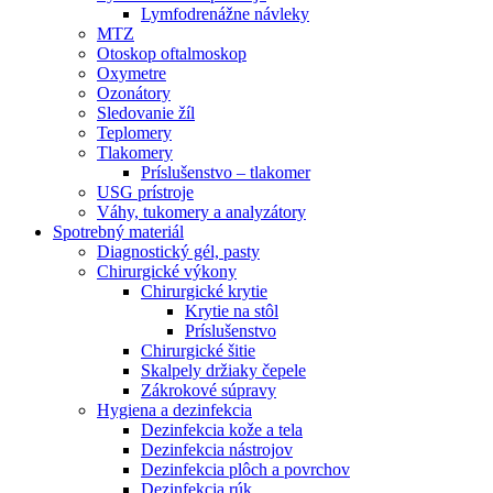
Lymfodrenážne návleky
MTZ
Otoskop oftalmoskop
Oxymetre
Ozonátory
Sledovanie žíl
Teplomery
Tlakomery
Príslušenstvo – tlakomer
USG prístroje
Váhy, tukomery a analyzátory
Spotrebný materiál
Diagnostický gél, pasty
Chirurgické výkony
Chirurgické krytie
Krytie na stôl
Príslušenstvo
Chirurgické šitie
Skalpely držiaky čepele
Zákrokové súpravy
Hygiena a dezinfekcia
Dezinfekcia kože a tela
Dezinfekcia nástrojov
Dezinfekcia plôch a povrchov
Dezinfekcia rúk