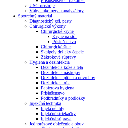
Príslušenstvo – tlakomer
USG prístroje
Váhy, tukomery a analyzátory
Spotrebný materiál
Diagnostický gél, pasty
Chirurgické výkony
Chirurgické krytie
Krytie na stôl
Príslušenstvo
Chirurgické šitie
Skalpely držiaky čepele
Zákrokové súpravy
Hygiena a dezinfekcia
Dezinfekcia kože a tela
Dezinfekcia nástrojov
Dezinfekcia plôch a povrchov
Dezinfekcia rúk
Papierová hygiena
Príslušenstvo
Podbradníky a podložky
Injekčná technika
Injekčné ihly
Injekčné striekačky
Injekčná súprava
Jednorázové oblečenie a obuv