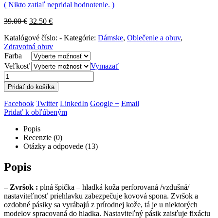
( Nikto zatiaľ nepridal hodnotenie. )
39.00
€
32.50
€
Katalógové číslo:
-
Kategórie:
Dámske
,
Oblečenie a obuv
,
Zdravotná obuv
Farba
Veľkosť
Vymazať
Pridať do košíka
Facebook
Twitter
LinkedIn
Google +
Email
Pridať k obľúbeným
Popis
Recenzie (0)
Otázky a odpovede (13)
Popis
– Zvršok :
plná špička – hladká koža perforovaná /vzdušná/
nastaviteľnosť priehlavku zabezpečuje kovová spona. Zvršok a
ozdobné pásiky sa vyrábajú z prírodnej kože, tá je u niektorých
modelov spracovaná do hladka. Nastaviteľný pásik zaisťuje fixáciu