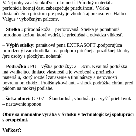
Vašej nohy za akýchkoľvek okolností. Prírodný materiál a
perforácia hornej časti zabezpečuje priedušnosť. Vďaka
dostatočnému priestoru pre prsty je vhodná aj pre osoby s Hallux
Valgus / vybočeným palcom/.
– Stielka :
prírodná koža – perforovaná. Stielka je potiahnutá
prírodnou kožou, ktorá vydrží, je priedušná a odvádza vlhkosť.
– Výplň stielky:
pamäťová pena EXTRASOFT ,podporujúca
prirodzený tvar chodidla – na podporu priečnej a pozdĺžnej klenby
/pre osoby s plochými nohami/.
– Podrážka :
PU – výška podrážky: 2 – 3cm. Kvalitná podrážka
má vynikajúce tlmiace vlastnosti a je vyrobená z pružného
materiálu, ktorý rozdelí zaťaženie a tlmí nárazy a nerovnosti
povrchu pri chôdzi. Protišmyková anti – shock podrážka chráni pred
pádom na mokrej podlahe.
– šírka obuvi:
G / 07 – Štandardná , vhodná aj na vyšší priehlavok
– nastavenie sponou
Obuv sa manuálne vyrába v Srbsku v technologickej spolupráci
s ortopédmi.
Veľkosť: