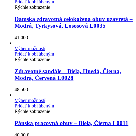
Pridať k obľúbeným
Rýchle zobrazenie
Dámska zdravotná celokožená obuv uzavretá –
Modrá, Tyrkysová, Lososová L0035
41.00
€
Výber možností
Pridať k obľúbeným
Rýchle zobrazenie
Zdravotné sandále – Biela, Hnedá, Čierna,
Modrá, Červená L0028
48.50
€
Výber možností
Pridať k obľúbeným
Rýchle zobrazenie
Pánska pracovná obuv – Biela, Čierna L0011
40.00
€