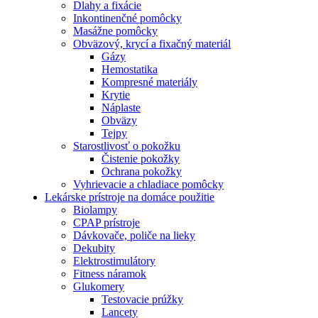
Dlahy a fixácie
Inkontinenčné pomôcky
Masážne pomôcky
Obväzový, krycí a fixačný materiál
Gázy
Hemostatika
Kompresné materiály
Krytie
Náplaste
Obväzy
Tejpy
Starostlivosť o pokožku
Čistenie pokožky
Ochrana pokožky
Vyhrievacie a chladiace pomôcky
Lekárske prístroje na domáce použitie
Biolampy
CPAP prístroje
Dávkovače, poliče na lieky
Dekubity
Elektrostimulátory
Fitness náramok
Glukomery
Testovacie prúžky
Lancety