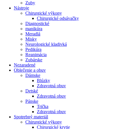
Zuby
Nástroje
Chirurgické výkony
Chirurgické odsávačky
Diagnostické
manikúra
Meradlá
Misky
Neurologické kladivká
Pedikúra
Reanimácia
Zubárske
Nezaradené
Oblečenie a obuv
Dámske
Blúzky
Zdravotná obuv
Detské
Zdravotná obuv
Pánske
Trička
Zdravotná obuv
Spotrebný materiál
Chirurgické výkony
Chirurgické krytie