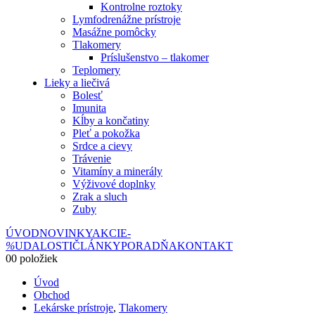
Kontrolne roztoky
Lymfodrenážne prístroje
Masážne pomôcky
Tlakomery
Príslušenstvo – tlakomer
Teplomery
Lieky a liečivá
Bolesť
Imunita
Kĺby a končatiny
Pleť a pokožka
Srdce a cievy
Trávenie
Vitamíny a minerály
Výživové doplnky
Zrak a sluch
Zuby
ÚVOD
NOVINKY
AKCIE
-
%
UDALOSTI
ČLÁNKY
PORADŇA
KONTAKT
0
0 položiek
Úvod
Obchod
Lekárske prístroje
,
Tlakomery