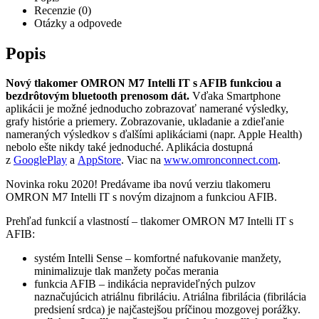
Recenzie (0)
Otázky a odpovede
Popis
Nový tlakomer OMRON M7 Intelli IT s AFIB funkciou a
bezdrôtovým bluetooth prenosom dát.
Vďaka Smartphone
aplikácii je možné jednoducho zobrazovať namerané výsledky,
grafy histórie a priemery. Zobrazovanie, ukladanie a zdieľanie
nameraných výsledkov s ďalšími aplikáciami (napr. Apple Health)
nebolo ešte nikdy také jednoduché. Aplikácia dostupná
z
GooglePlay
a
AppStore
. Viac na
www.omronconnect.com
.
Novinka roku 2020! Predávame iba novú verziu tlakomeru
OMRON M7 Intelli IT s novým dizajnom a funkciou AFIB.
Prehľad funkcií a vlastností – tlakomer OMRON M7 Intelli IT s
AFIB:
systém Intelli Sense – komfortné nafukovanie manžety,
minimalizuje tlak manžety počas merania
funkcia AFIB – indikácia nepravideľných pulzov
naznačujúcich atriálnu fibriláciu. Atriálna fibrilácia (fibrilácia
predsiení srdca) je najčastejšou príčinou mozgovej porážky.