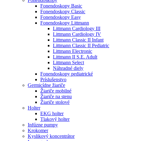
Fonendoskopy
Fonendoskopy Basic
Fonendoskopy Classic
Fonendoskopy Easy
Fonendoskopy Littmann
Littmann Cardiology III
Littmann Cardiology IV
Littmann Classic II Infant
Littmann Classic II Pediatric
Littmann Electronic
Littmann II S.E. Adult
Littmann Select
Náhradné diely
Fonendoskopy pediatrické
Príslušenstvo
Germicídne žiariče
Žiariče mobilné
Žiariče na stenu
Žiariče stolové
Holter
EKG holter
Tlakový holter
Infúzne pumpy
Krokomer
Kyslikový koncentrátor