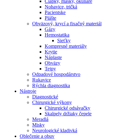
Čiapky, masky, okuliare
Nohavice, tričká
Pacientske
Plášte
Obväzový, krycí a fixačný materiál
Gázy
Hemostatika
Sieťky
Kompresné materiály
Krytie
Náplaste
Obväzy
Tejpy
Odpadové hospodárstvo
Rukavice
Rýchla diagnostika
Nástroje
Diagnostické
Chirurgické výkony
Chirurgické odsávačky
Skalpely držiaky čepele
Meradlá
Misky
Neurologické kladivká
Oblečenie a obuv