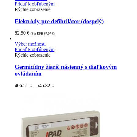
Pridať k obľúbeným
Rýchle zobrazenie
Elektródy pre defibrilátor (dospelý)
82.50
€
(Bez DPH
67.07
€
)
Výber možností
Pridať k obľúbeným
Rýchle zobrazenie
Germicídny žiarič nástenný s diaľkovým
ovládaním
406.51
€
–
545.82
€