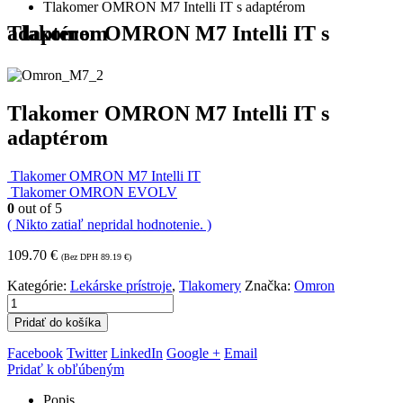
Tlakomer OMRON M7 Intelli IT s adaptérom
Tlakomer OMRON M7 Intelli IT s adaptérom
Tlakomer OMRON M7 Intelli IT s
adaptérom
Tlakomer OMRON M7 Intelli IT
Tlakomer OMRON EVOLV
0
out of 5
( Nikto zatiaľ nepridal hodnotenie. )
109.70
€
(Bez DPH
89.19
€
)
Kategórie:
Lekárske prístroje
,
Tlakomery
Značka:
Omron
Pridať do košíka
Facebook
Twitter
LinkedIn
Google +
Email
Pridať k obľúbeným
Popis