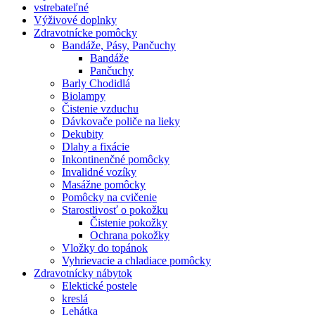
vstrebateľné
Výživové doplnky
Zdravotnícke pomôcky
Bandáže, Pásy, Pančuchy
Bandáže
Pančuchy
Barly Chodidlá
Biolampy
Čistenie vzduchu
Dávkovače poliče na lieky
Dekubity
Dlahy a fixácie
Inkontinenčné pomôcky
Invalidné vozíky
Masážne pomôcky
Pomôcky na cvičenie
Starostlivosť o pokožku
Čistenie pokožky
Ochrana pokožky
Vložky do topánok
Vyhrievacie a chladiace pomôcky
Zdravotnícky nábytok
Elektické postele
kreslá
Lehátka