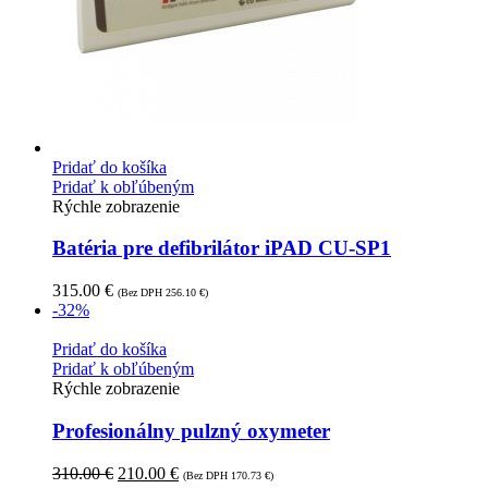
Pridať do košíka
Pridať k obľúbeným
Rýchle zobrazenie
Batéria pre defibrilátor iPAD CU-SP1
315.00
€
(Bez DPH
256.10
€
)
-32%
Pridať do košíka
Pridať k obľúbeným
Rýchle zobrazenie
Profesionálny pulzný oxymeter
310.00
€
210.00
€
(Bez DPH
170.73
€
)