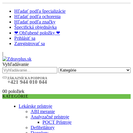
Hľadať podľa špecializácie
Hľadať podľa ochorenia
Hľadať podľa značky
Špecifická objednávka
❤ Obľubené položky ❤
Prihlásiť sa
Zaregistrovať sa
|
Vyhľadávanie
ZÁKAZNÍCKA PODPORA
+421 944 010 044
0
0 položiek
KATEGÓRIE
Lekárske prístroje
ABI meranie
Analyzačné prístroje
POCT Prístroje
Defibrilátory
Dopplery