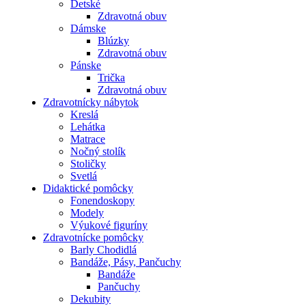
Detské
Zdravotná obuv
Dámske
Blúzky
Zdravotná obuv
Pánske
Trička
Zdravotná obuv
Zdravotnícky nábytok
Kreslá
Lehátka
Matrace
Nočný stolík
Stoličky
Svetlá
Didaktické pomôcky
Fonendoskopy
Modely
Výukové figuríny
Zdravotnícke pomôcky
Barly Chodidlá
Bandáže, Pásy, Pančuchy
Bandáže
Pančuchy
Dekubity