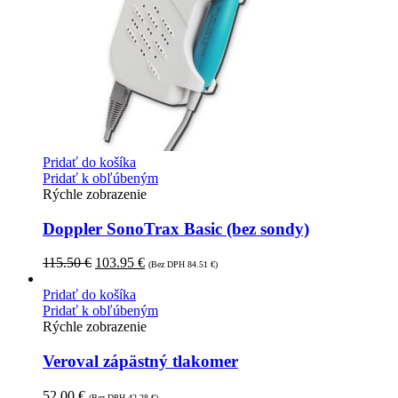
Pridať do košíka
Pridať k obľúbeným
Rýchle zobrazenie
Doppler SonoTrax Basic (bez sondy)
115.50
€
103.95
€
(Bez DPH
84.51
€
)
Pridať do košíka
Pridať k obľúbeným
Rýchle zobrazenie
Veroval zápästný tlakomer
52.00
€
(Bez DPH
42.28
€
)