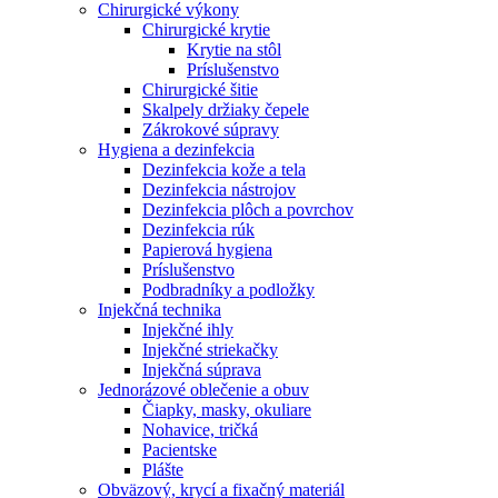
Chirurgické výkony
Chirurgické krytie
Krytie na stôl
Príslušenstvo
Chirurgické šitie
Skalpely držiaky čepele
Zákrokové súpravy
Hygiena a dezinfekcia
Dezinfekcia kože a tela
Dezinfekcia nástrojov
Dezinfekcia plôch a povrchov
Dezinfekcia rúk
Papierová hygiena
Príslušenstvo
Podbradníky a podložky
Injekčná technika
Injekčné ihly
Injekčné striekačky
Injekčná súprava
Jednorázové oblečenie a obuv
Čiapky, masky, okuliare
Nohavice, tričká
Pacientske
Plášte
Obväzový, krycí a fixačný materiál