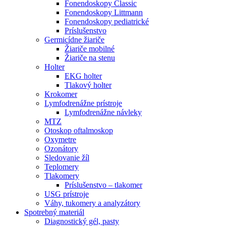
Fonendoskopy Classic
Fonendoskopy Littmann
Fonendoskopy pediatrické
Príslušenstvo
Germicídne žiariče
Žiariče mobilné
Žiariče na stenu
Holter
EKG holter
Tlakový holter
Krokomer
Lymfodrenážne prístroje
Lymfodrenážne návleky
MTZ
Otoskop oftalmoskop
Oxymetre
Ozonátory
Sledovanie žíl
Teplomery
Tlakomery
Príslušenstvo – tlakomer
USG prístroje
Váhy, tukomery a analyzátory
Spotrebný materiál
Diagnostický gél, pasty