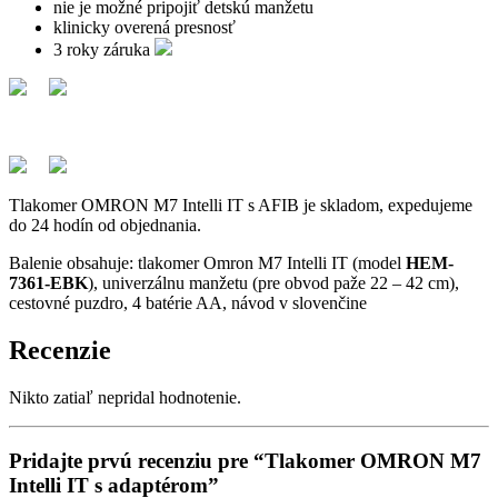
nie je možné pripojiť detskú manžetu
klinicky overená presnosť
3 roky záruka
Tlakomer OMRON M7 Intelli IT s AFIB je skladom, expedujeme
do 24 hodín od objednania.
Balenie obsahuje: tlakomer Omron M7 Intelli IT (model
HEM-
7361-EBK
), univerzálnu manžetu (pre obvod paže 22 – 42 cm),
cestovné puzdro, 4 batérie AA, návod v slovenčine
Recenzie
Nikto zatiaľ nepridal hodnotenie.
Pridajte prvú recenziu pre “Tlakomer OMRON M7
Intelli IT s adaptérom”