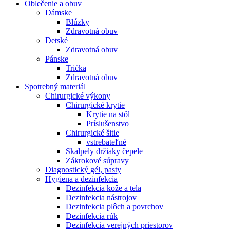
Oblečenie a obuv
Dámske
Blúzky
Zdravotná obuv
Detské
Zdravotná obuv
Pánske
Trička
Zdravotná obuv
Spotrebný materiál
Chirurgické výkony
Chirurgické krytie
Krytie na stôl
Príslušenstvo
Chirurgické šitie
vstrebateľné
Skalpely držiaky čepele
Zákrokové súpravy
Diagnostický gél, pasty
Hygiena a dezinfekcia
Dezinfekcia kože a tela
Dezinfekcia nástrojov
Dezinfekcia plôch a povrchov
Dezinfekcia rúk
Dezinfekcia verejných priestorov