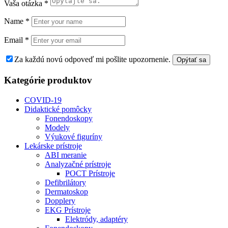
Vaša otázka
*
Name
*
Email
*
Za každú novú odpoveď mi pošlite upozornenie.
Kategórie produktov
COVID-19
Didaktické pomôcky
Fonendoskopy
Modely
Výukové figuríny
Lekárske prístroje
ABI meranie
Analyzačné prístroje
POCT Prístroje
Defibrilátory
Dermatoskop
Dopplery
EKG Prístroje
Elektródy, adaptéry