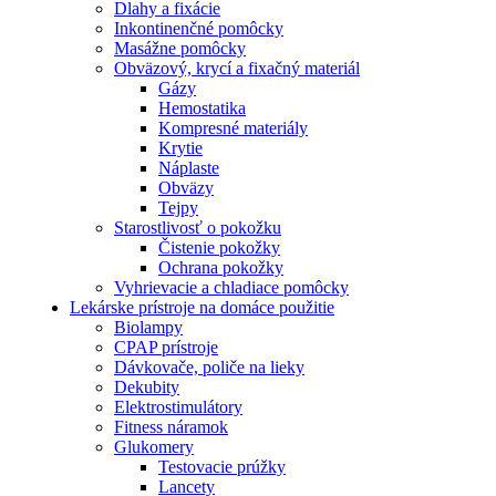
Dlahy a fixácie
Inkontinenčné pomôcky
Masážne pomôcky
Obväzový, krycí a fixačný materiál
Gázy
Hemostatika
Kompresné materiály
Krytie
Náplaste
Obväzy
Tejpy
Starostlivosť o pokožku
Čistenie pokožky
Ochrana pokožky
Vyhrievacie a chladiace pomôcky
Lekárske prístroje na domáce použitie
Biolampy
CPAP prístroje
Dávkovače, poliče na lieky
Dekubity
Elektrostimulátory
Fitness náramok
Glukomery
Testovacie prúžky
Lancety