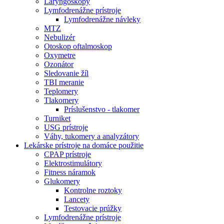
Laryngoskopy
Lymfodrenážne prístroje
Lymfodrenážne návleky
MTZ
Nebulizér
Otoskop oftalmoskop
Oxymetre
Ozonátor
Sledovanie žíl
TBI meranie
Teplomery
Tlakomery
Príslušenstvo - tlakomer
Turniket
USG prístroje
Váhy, tukomery a analyzátory
Lekárske prístroje na domáce použitie
CPAP prístroje
Elektrostimulátory
Fitness náramok
Glukomery
Kontrolne roztoky
Lancety
Testovacie prúžky
Lymfodrenážne prístroje