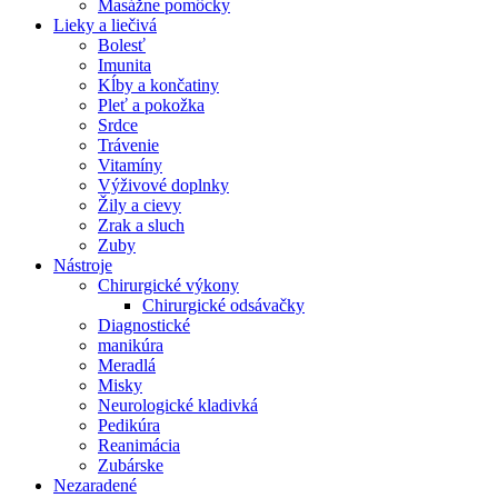
Masážne pomôcky
Lieky a liečivá
Bolesť
Imunita
Kĺby a končatiny
Pleť a pokožka
Srdce
Trávenie
Vitamíny
Výživové doplnky
Žily a cievy
Zrak a sluch
Zuby
Nástroje
Chirurgické výkony
Chirurgické odsávačky
Diagnostické
manikúra
Meradlá
Misky
Neurologické kladivká
Pedikúra
Reanimácia
Zubárske
Nezaradené