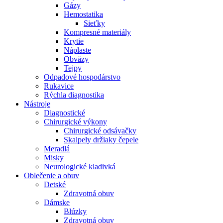
Gázy
Hemostatika
Sieťky
Kompresné materiály
Krytie
Náplaste
Obväzy
Tejpy
Odpadové hospodárstvo
Rukavice
Rýchla diagnostika
Nástroje
Diagnostické
Chirurgické výkony
Chirurgické odsávačky
Skalpely držiaky čepele
Meradlá
Misky
Neurologické kladivká
Oblečenie a obuv
Detské
Zdravotná obuv
Dámske
Blúzky
Zdravotná obuv