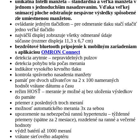
unikátna Intelli manžeta – štandardná a veľká manžeta v
jednom s jednoduchším nasadzovaním. Vďaka veľkej
snímacej ploche odstraňuje nespávne výsledky spôsobené
zle umiestnenou manžetou.
ovládanie jedným tlačidlom – pre odmeranie tlaku stačí stlačiť
jedno veľké tlačidlo
najväčší displej zobrazuje všetky odmerané údaje
súčasne (rozmer displeja 11,3 x 6,7 cm)
bezdrôtové bluetooth pripojenie k mobilným zariadeniam
s aplikáciou
OMRON Connect
detekcia arytmie – nepravidelných pulzov
detekcia pohybu tela počas merania
indikátor vysokého krvného tlaku
kontrola správneho nasadenia manžety
pamäť pre dvoch užívateľov na 2 x 100 nameraných
hodnôt vrátane dátumu a času
režim HOSŤ – meranie je možné aj bez uloženia výsledkov
do pamäte
priemer z posledných troch meraní
možnosť automatického merania 3x za sebou
upozornenie na nebezpečnú rannú hypertenziu – týždenné
priemery (spätne za 2 mesiace), rozdelené na ranné a večerné
hodnoty
výdrž batérií až 1000 meraní
vrátane sieťového adaptéru