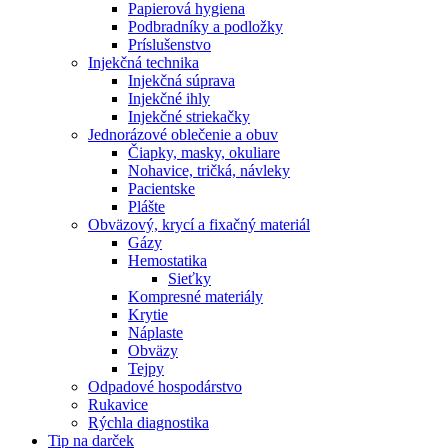
Papierová hygiena
Podbradníky a podložky
Príslušenstvo
Injekčná technika
Injekčná súprava
Injekčné ihly
Injekčné striekačky
Jednorázové oblečenie a obuv
Čiapky, masky, okuliare
Nohavice, tričká, návleky
Pacientske
Plášte
Obväzový, krycí a fixačný materiál
Gázy
Hemostatika
Sieťky
Kompresné materiály
Krytie
Náplaste
Obväzy
Tejpy
Odpadové hospodárstvo
Rukavice
Rýchla diagnostika
Tip na darček