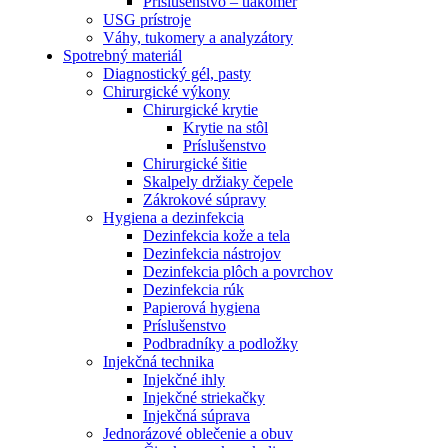
Príslušenstvo – tlakomer
USG prístroje
Váhy, tukomery a analyzátory
Spotrebný materiál
Diagnostický gél, pasty
Chirurgické výkony
Chirurgické krytie
Krytie na stôl
Príslušenstvo
Chirurgické šitie
Skalpely držiaky čepele
Zákrokové súpravy
Hygiena a dezinfekcia
Dezinfekcia kože a tela
Dezinfekcia nástrojov
Dezinfekcia plôch a povrchov
Dezinfekcia rúk
Papierová hygiena
Príslušenstvo
Podbradníky a podložky
Injekčná technika
Injekčné ihly
Injekčné striekačky
Injekčná súprava
Jednorázové oblečenie a obuv