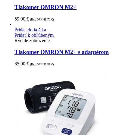
Tlakomer OMRON M2+
59.90
€
(Bez DPH
48.70
€
)
Pridať do košíka
Pridať k obľúbeným
Rýchle zobrazenie
Tlakomer OMRON M2+ s adaptérom
65.90
€
(Bez DPH
53.58
€
)