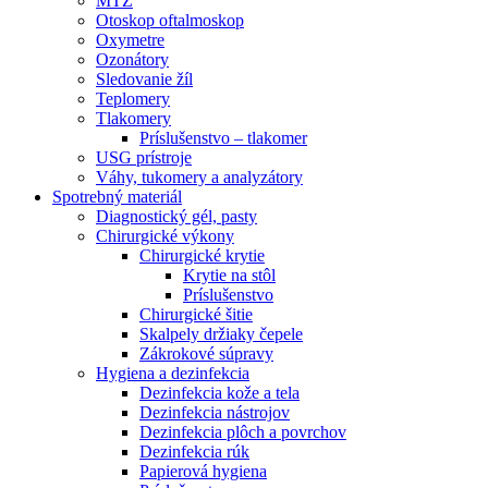
MTZ
Otoskop oftalmoskop
Oxymetre
Ozonátory
Sledovanie žíl
Teplomery
Tlakomery
Príslušenstvo – tlakomer
USG prístroje
Váhy, tukomery a analyzátory
Spotrebný materiál
Diagnostický gél, pasty
Chirurgické výkony
Chirurgické krytie
Krytie na stôl
Príslušenstvo
Chirurgické šitie
Skalpely držiaky čepele
Zákrokové súpravy
Hygiena a dezinfekcia
Dezinfekcia kože a tela
Dezinfekcia nástrojov
Dezinfekcia plôch a povrchov
Dezinfekcia rúk
Papierová hygiena