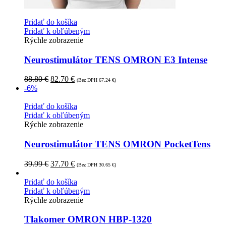
Pridať do košíka
Pridať k obľúbeným
Rýchle zobrazenie
Neurostimulátor TENS OMRON E3 Intense
88.80
€
82.70
€
(Bez DPH
67.24
€
)
-6%
Pridať do košíka
Pridať k obľúbeným
Rýchle zobrazenie
Neurostimulátor TENS OMRON PocketTens
39.99
€
37.70
€
(Bez DPH
30.65
€
)
Pridať do košíka
Pridať k obľúbeným
Rýchle zobrazenie
Tlakomer OMRON HBP-1320