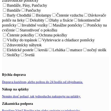
Zdravotnícke pomôcky
Bandáže, Pásy, Pančuchy
Bandáže
Pančuchy
Barly Chodidlá
Biolampy
Čistenie vzduchu
Dávkovače
poliče na lieky
Dekubity
Dlahy a fixácie
Inkontinenčné
pomôcky
Invalidné vozíky
Masážne pomôcky
Pomôcky na
cvičenie
Starostlivosť o pokožku
Čistenie pokožky
Ochrana pokožky
Vložky do topánok
Vyhrievacie a chladiace pomôcky
Zdravotnícky nábytok
Elektické postele
kreslá
Lehátka
matrace
nočný stolík
Stoličky
Svetlá
Rýchla doprava
Doprava kuriérom, alebo poštou do 24 hodín od objednania.
Nákup na splátky
Nemáte dosť peňazí, tak jednoducho nakupujte na splátky.
Zákaznícka podpora
Poradíme Vám? Napíšte nám alebo opýtajte sa telefonicky.