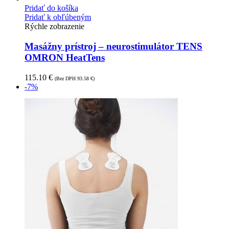
Pridať do košíka
Pridať k obľúbeným
Rýchle zobrazenie
Masážny prístroj – neurostimulátor TENS
OMRON HeatTens
115.10
€
(Bez DPH
93.58
€
)
-7%