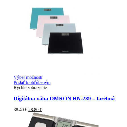
Výber možností
Pridať k obľúbeným
Rýchle zobrazenie
Digitálna váha OMRON HN-289 – farebná
38.40
€
28.80
€