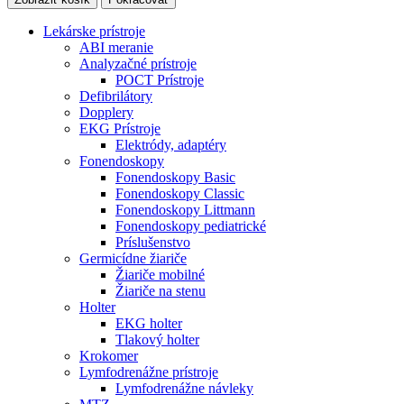
Lekárske prístroje
ABI meranie
Analyzačné prístroje
POCT Prístroje
Defibrilátory
Dopplery
EKG Prístroje
Elektródy, adaptéry
Fonendoskopy
Fonendoskopy Basic
Fonendoskopy Classic
Fonendoskopy Littmann
Fonendoskopy pediatrické
Príslušenstvo
Germicídne žiariče
Žiariče mobilné
Žiariče na stenu
Holter
EKG holter
Tlakový holter
Krokomer
Lymfodrenážne prístroje
Lymfodrenážne návleky