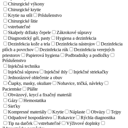
Chirurgické výkony
Chirurgické krytie
Krytie na stôl
Príslušenstvo
Chirurgické šitie
vstrebateľné
Skalpely držiaky čepele
Zákrokové súpravy
Diagnostický gél, pasty
Hygiena a dezinfekcia
Dezinfekcia kože a tela
Dezinfekcia nástrojov
Dezinfekcia
plôch a povrchov
Dezinfekcia rúk
Dezinfekcia verejných
priestorov
Papierová hygiena
Podbradníky a podložky
Príslušenstvo
Injekčná technika
Injekčná súprava
Injekčné ihly
Injekčné striekačky
Jednorázové oblečenie a obuv
Čiapky, masky, okuliare
Nohavice, tričká, návleky
Pacientske
Plášte
Obväzový, krycí a fixačný materiál
Gázy
Hemostatika
Sieťky
Kompresné materiály
Krytie
Náplaste
Obväzy
Tejpy
Odpadové hospodárstvo
Rukavice
Rýchla diagnostika
Tip na darček
vstrebateľné
Výživové doplnky