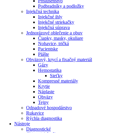
Príslušenstvo
Podbradníky a podložky
Injekčná technika
Injekčné ihly
Injekčné striekačky
Injekčná súprava
Jednorázové oblečenie a obuv
Čiapky, masky, okuliare
Nohavice, tričká
Pacientske
Plášte
Obväzový, krycí a fixačný materiál
Gázy
Hemostatika
Sieťky
Kompresné materiály
Krytie
Náplaste
Obväzy
Tejpy
Odpadové hospodárstvo
Rukavice
Rýchla diagnostika
Nástroje
Diagnostické