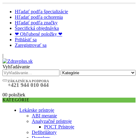
Hľadať podľa špecializácie
Hľadať podľa ochorenia
Hľadať podľa značky
Špecifická objednávka
❤ Obľubené položky ❤
Prihlásiť sa
Zaregistrovať sa
|
Vyhľadávanie
ZÁKAZNÍCKA PODPORA
+421 944 010 044
0
0 položiek
KATEGÓRIE
Lekárske prístroje
ABI meranie
Analyzačné prístroje
POCT Prístroje
Defibrilátory
Dopplery