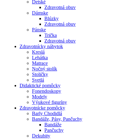
Detské
Zdravotná obuv
Dámske
Blúzky
Zdravotná obuv
Pánske
Trička
Zdravotná obuv
Zdravotnícky nábytok
Kreslá
Lehátka
Matrace
Nočný stolík
Stoličky
Svetlá
Didaktické pomôcky
Fonendoskopy
Modely
Výukové figuríny
Zdravotnícke pomôcky
Barly Chodidlá
Bandáže, Pásy, Pančuchy
Bandáže
Pančuchy
Dekubity