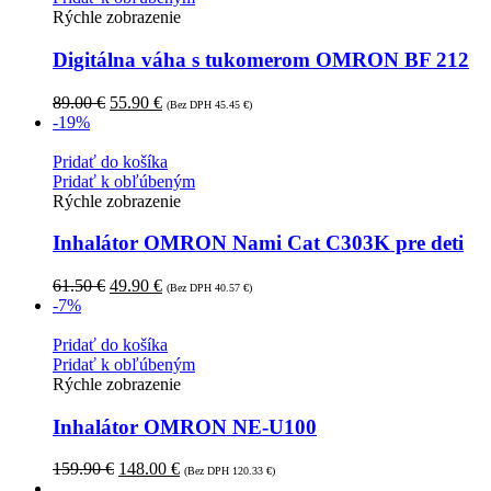
Rýchle zobrazenie
Digitálna váha s tukomerom OMRON BF 212
89.00
€
55.90
€
(Bez DPH
45.45
€
)
-19%
Pridať do košíka
Pridať k obľúbeným
Rýchle zobrazenie
Inhalátor OMRON Nami Cat C303K pre deti
61.50
€
49.90
€
(Bez DPH
40.57
€
)
-7%
Pridať do košíka
Pridať k obľúbeným
Rýchle zobrazenie
Inhalátor OMRON NE-U100
159.90
€
148.00
€
(Bez DPH
120.33
€
)