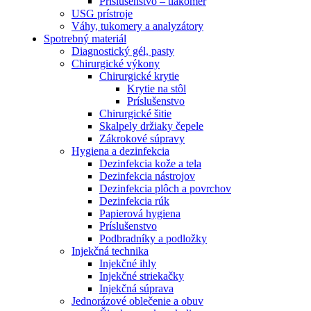
Príslušenstvo – tlakomer
USG prístroje
Váhy, tukomery a analyzátory
Spotrebný materiál
Diagnostický gél, pasty
Chirurgické výkony
Chirurgické krytie
Krytie na stôl
Príslušenstvo
Chirurgické šitie
Skalpely držiaky čepele
Zákrokové súpravy
Hygiena a dezinfekcia
Dezinfekcia kože a tela
Dezinfekcia nástrojov
Dezinfekcia plôch a povrchov
Dezinfekcia rúk
Papierová hygiena
Príslušenstvo
Podbradníky a podložky
Injekčná technika
Injekčné ihly
Injekčné striekačky
Injekčná súprava
Jednorázové oblečenie a obuv