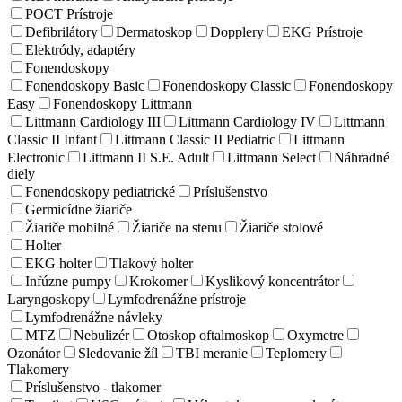
POCT Prístroje
Defibrilátory
Dermatoskop
Dopplery
EKG Prístroje
Elektródy, adaptéry
Fonendoskopy
Fonendoskopy Basic
Fonendoskopy Classic
Fonendoskopy
Easy
Fonendoskopy Littmann
Littmann Cardiology III
Littmann Cardiology IV
Littmann
Classic II Infant
Littmann Classic II Pediatric
Littmann
Electronic
Littmann II S.E. Adult
Littmann Select
Náhradné
diely
Fonendoskopy pediatrické
Príslušenstvo
Germicídne žiariče
Žiariče mobilné
Žiariče na stenu
Žiariče stolové
Holter
EKG holter
Tlakový holter
Infúzne pumpy
Krokomer
Kyslikový koncentrátor
Laryngoskopy
Lymfodrenážne prístroje
Lymfodrenážne návleky
MTZ
Nebulizér
Otoskop oftalmoskop
Oxymetre
Ozonátor
Sledovanie žíl
TBI meranie
Teplomery
Tlakomery
Príslušenstvo - tlakomer