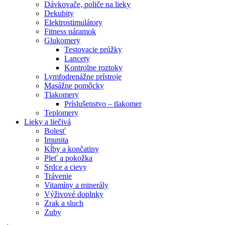
Dávkovače, poliče na lieky
Dekubity
Elektrostimulátory
Fitness náramok
Glukomery
Testovacie prúžky
Lancety
Kontrolne roztoky
Lymfodrenážne prístroje
Masážne pomôcky
Tlakomery
Príslušenstvo – tlakomer
Teplomery
Lieky a liečivá
Bolesť
Imunita
Kĺby a končatiny
Pleť a pokožka
Srdce a cievy
Trávenie
Vitamíny a minerály
Výživové doplnky
Zrak a sluch
Zuby