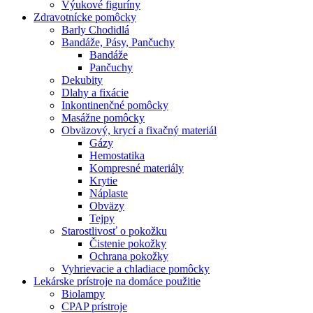
Výukové figuríny
Zdravotnícke pomôcky
Barly Chodidlá
Bandáže, Pásy, Pančuchy
Bandáže
Pančuchy
Dekubity
Dlahy a fixácie
Inkontinenčné pomôcky
Masážne pomôcky
Obväzový, krycí a fixačný materiál
Gázy
Hemostatika
Kompresné materiály
Krytie
Náplaste
Obväzy
Tejpy
Starostlivosť o pokožku
Čistenie pokožky
Ochrana pokožky
Vyhrievacie a chladiace pomôcky
Lekárske prístroje na domáce použitie
Biolampy
CPAP prístroje