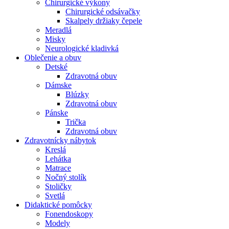
Chirurgické výkony
Chirurgické odsávačky
Skalpely držiaky čepele
Meradlá
Misky
Neurologické kladivká
Oblečenie a obuv
Detské
Zdravotná obuv
Dámske
Blúzky
Zdravotná obuv
Pánske
Trička
Zdravotná obuv
Zdravotnícky nábytok
Kreslá
Lehátka
Matrace
Nočný stolík
Stoličky
Svetlá
Didaktické pomôcky
Fonendoskopy
Modely