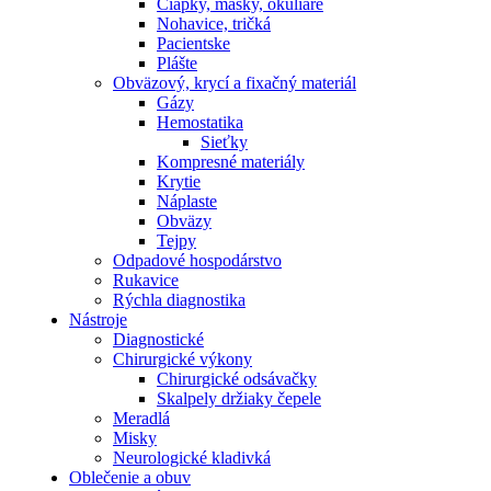
Čiapky, masky, okuliare
Nohavice, tričká
Pacientske
Plášte
Obväzový, krycí a fixačný materiál
Gázy
Hemostatika
Sieťky
Kompresné materiály
Krytie
Náplaste
Obväzy
Tejpy
Odpadové hospodárstvo
Rukavice
Rýchla diagnostika
Nástroje
Diagnostické
Chirurgické výkony
Chirurgické odsávačky
Skalpely držiaky čepele
Meradlá
Misky
Neurologické kladivká
Oblečenie a obuv