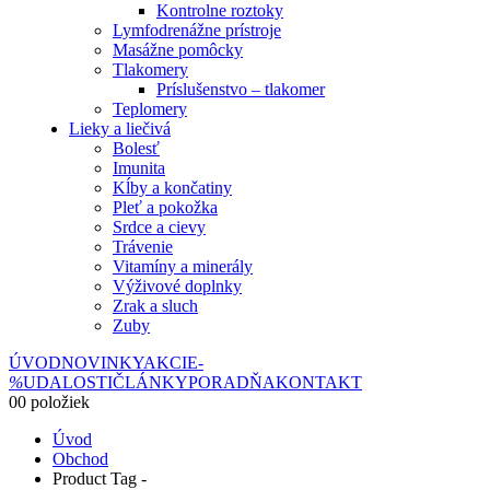
Kontrolne roztoky
Lymfodrenážne prístroje
Masážne pomôcky
Tlakomery
Príslušenstvo – tlakomer
Teplomery
Lieky a liečivá
Bolesť
Imunita
Kĺby a končatiny
Pleť a pokožka
Srdce a cievy
Trávenie
Vitamíny a minerály
Výživové doplnky
Zrak a sluch
Zuby
ÚVOD
NOVINKY
AKCIE
-
%
UDALOSTI
ČLÁNKY
PORADŇA
KONTAKT
0
0 položiek
Úvod
Obchod
Product Tag -