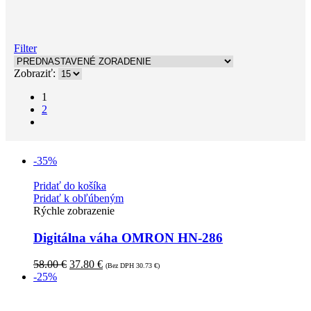
Filter
Zobraziť:
1
2
-35%
Pridať do košíka
Pridať k obľúbeným
Rýchle zobrazenie
Digitálna váha OMRON HN-286
58.00
€
37.80
€
(Bez DPH
30.73
€
)
-25%