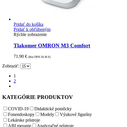
Pridať do košíka
Pridať k obľúbeným
Rýchle zobrazenie
Tlakomer OMRON M3 Comfort
71.90
€
(Bez DPH
58.46
€
)
Zobraziť:
1
2
KATEGÓRIE PRODUKTOV
COVID-19
Didaktické pomôcky
Fonendoskopy
Modely
Výukové figuríny
Lekárske prístroje
ABI meranie
Analyzačné prístroje