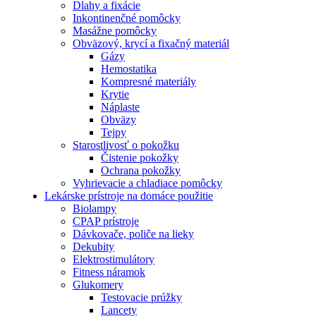
Dlahy a fixácie
Inkontinenčné pomôcky
Masážne pomôcky
Obväzový, krycí a fixačný materiál
Gázy
Hemostatika
Kompresné materiály
Krytie
Náplaste
Obväzy
Tejpy
Starostlivosť o pokožku
Čistenie pokožky
Ochrana pokožky
Vyhrievacie a chladiace pomôcky
Lekárske prístroje na domáce použitie
Biolampy
CPAP prístroje
Dávkovače, poliče na lieky
Dekubity
Elektrostimulátory
Fitness náramok
Glukomery
Testovacie prúžky
Lancety