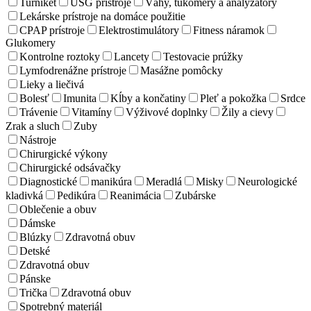
Turniket
USG prístroje
Váhy, tukomery a analyzátory
Lekárske prístroje na domáce použitie
CPAP prístroje
Elektrostimulátory
Fitness náramok
Glukomery
Kontrolne roztoky
Lancety
Testovacie prúžky
Lymfodrenážne prístroje
Masážne pomôcky
Lieky a liečivá
Bolesť
Imunita
Kĺby a končatiny
Pleť a pokožka
Srdce
Trávenie
Vitamíny
Výživové doplnky
Žily a cievy
Zrak a sluch
Zuby
Nástroje
Chirurgické výkony
Chirurgické odsávačky
Diagnostické
manikúra
Meradlá
Misky
Neurologické
kladivká
Pedikúra
Reanimácia
Zubárske
Oblečenie a obuv
Dámske
Blúzky
Zdravotná obuv
Detské
Zdravotná obuv
Pánske
Trička
Zdravotná obuv
Spotrebný materiál