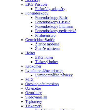
EKG Prístroje
Elektródy, adaptéry
Fonendoskopy
Fonendoskopy Basic
Fonendoskopy Classic
Fonendoskopy Littmann
Fonendoskopy pediatrické
Príslušenstvo
Germicídne žiariče
Žiariče mobilné
Žiariče na stenu
Holter
EKG holter
Tlakový holter
Krokomer
Lymfodrenážne prístroje
Lymfodrenážne návleky
MTZ
Otoskop oftalmoskop
Oxymetre
Ozonátory
Sledovanie žíl
Teplomery
Tlakomery