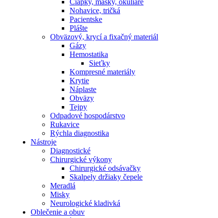
Čiapky, masky, okuliare
Nohavice, tričká
Pacientske
Plášte
Obväzový, krycí a fixačný materiál
Gázy
Hemostatika
Sieťky
Kompresné materiály
Krytie
Náplaste
Obväzy
Tejpy
Odpadové hospodárstvo
Rukavice
Rýchla diagnostika
Nástroje
Diagnostické
Chirurgické výkony
Chirurgické odsávačky
Skalpely držiaky čepele
Meradlá
Misky
Neurologické kladivká
Oblečenie a obuv