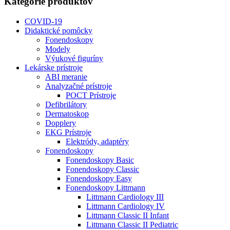
Kategórie produktov
COVID-19
Didaktické pomôcky
Fonendoskopy
Modely
Výukové figuríny
Lekárske prístroje
ABI meranie
Analyzačné prístroje
POCT Prístroje
Defibrilátory
Dermatoskop
Dopplery
EKG Prístroje
Elektródy, adaptéry
Fonendoskopy
Fonendoskopy Basic
Fonendoskopy Classic
Fonendoskopy Easy
Fonendoskopy Littmann
Littmann Cardiology III
Littmann Cardiology IV
Littmann Classic II Infant
Littmann Classic II Pediatric