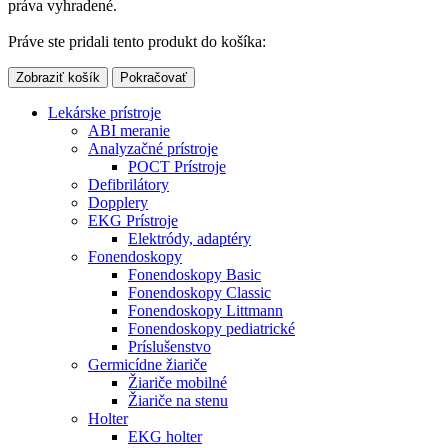
práva vyhradené.
Práve ste pridali tento produkt do košíka:
Zobraziť košík
Pokračovať
Lekárske prístroje
ABI meranie
Analyzačné prístroje
POCT Prístroje
Defibrilátory
Dopplery
EKG Prístroje
Elektródy, adaptéry
Fonendoskopy
Fonendoskopy Basic
Fonendoskopy Classic
Fonendoskopy Littmann
Fonendoskopy pediatrické
Príslušenstvo
Germicídne žiariče
Žiariče mobilné
Žiariče na stenu
Holter
EKG holter