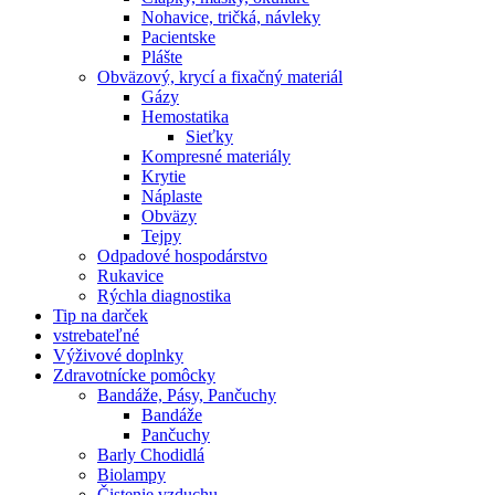
Nohavice, tričká, návleky
Pacientske
Plášte
Obväzový, krycí a fixačný materiál
Gázy
Hemostatika
Sieťky
Kompresné materiály
Krytie
Náplaste
Obväzy
Tejpy
Odpadové hospodárstvo
Rukavice
Rýchla diagnostika
Tip na darček
vstrebateľné
Výživové doplnky
Zdravotnícke pomôcky
Bandáže, Pásy, Pančuchy
Bandáže
Pančuchy
Barly Chodidlá
Biolampy
Čistenie vzduchu