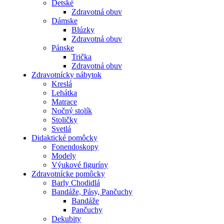
Detské
Zdravotná obuv
Dámske
Blúzky
Zdravotná obuv
Pánske
Trička
Zdravotná obuv
Zdravotnícky nábytok
Kreslá
Lehátka
Matrace
Nočný stolík
Stoličky
Svetlá
Didaktické pomôcky
Fonendoskopy
Modely
Výukové figuríny
Zdravotnícke pomôcky
Barly Chodidlá
Bandáže, Pásy, Pančuchy
Bandáže
Pančuchy
Dekubity