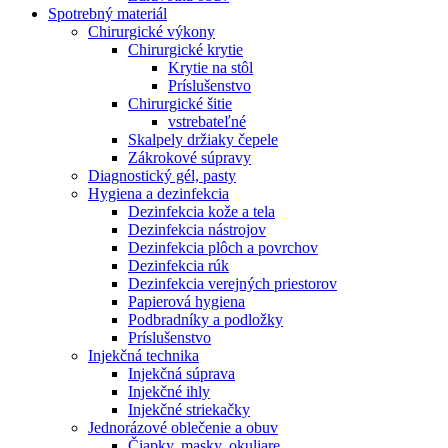
Spotrebný materiál
Chirurgické výkony
Chirurgické krytie
Krytie na stôl
Príslušenstvo
Chirurgické šitie
vstrebateľné
Skalpely držiaky čepele
Zákrokové súpravy
Diagnostický gél, pasty
Hygiena a dezinfekcia
Dezinfekcia kože a tela
Dezinfekcia nástrojov
Dezinfekcia plôch a povrchov
Dezinfekcia rúk
Dezinfekcia verejných priestorov
Papierová hygiena
Podbradníky a podložky
Príslušenstvo
Injekčná technika
Injekčná súprava
Injekčné ihly
Injekčné striekačky
Jednorázové oblečenie a obuv
Čiapky, masky, okuliare