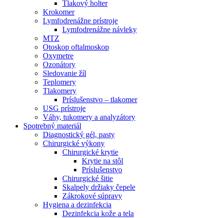
Tlakový holter
Krokomer
Lymfodrenážne prístroje
Lymfodrenážne návleky
MTZ
Otoskop oftalmoskop
Oxymetre
Ozonátory
Sledovanie žíl
Teplomery
Tlakomery
Príslušenstvo – tlakomer
USG prístroje
Váhy, tukomery a analyzátory
Spotrebný materiál
Diagnostický gél, pasty
Chirurgické výkony
Chirurgické krytie
Krytie na stôl
Príslušenstvo
Chirurgické šitie
Skalpely držiaky čepele
Zákrokové súpravy
Hygiena a dezinfekcia
Dezinfekcia kože a tela