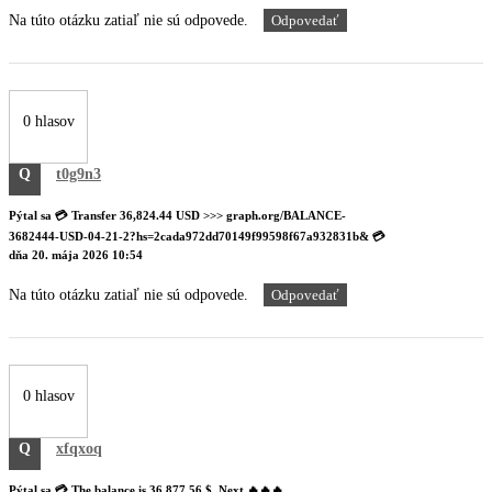
Na túto otázku zatiaľ nie sú odpovede.
Odpovedať
0 hlasov
Q
t0g9n3
Pýtal sa
💳 Transfer 36,824.44 USD >>> graph.org/BALANCE-
3682444-USD-04-21-2?hs=2cada972dd70149f99598f67a932831b& 💳
dňa
20. mája 2026 10:54
Na túto otázku zatiaľ nie sú odpovede.
Odpovedať
0 hlasov
Q
xfqxoq
Pýtal sa
💳 The balance is 36,877.56 $. Next 🔥🔥🔥