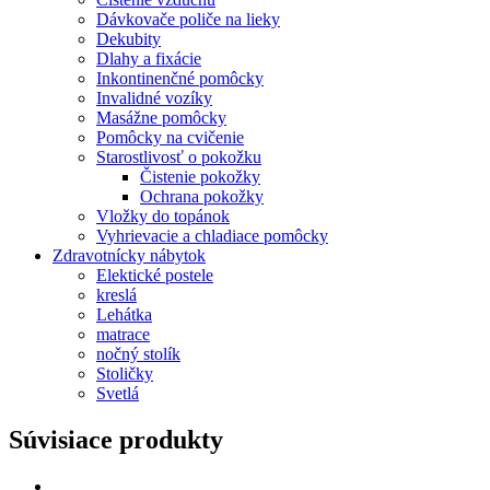
Dávkovače poliče na lieky
Dekubity
Dlahy a fixácie
Inkontinenčné pomôcky
Invalidné vozíky
Masážne pomôcky
Pomôcky na cvičenie
Starostlivosť o pokožku
Čistenie pokožky
Ochrana pokožky
Vložky do topánok
Vyhrievacie a chladiace pomôcky
Zdravotnícky nábytok
Elektické postele
kreslá
Lehátka
matrace
nočný stolík
Stoličky
Svetlá
Súvisiace produkty