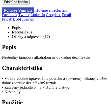
Pridať do košíka
Pomôže Vám pri
Hojenie a liečba rán
Facebook
Twitter
LinkedIn
Google +
Email
Pridať k obľúbeným
Popis
Recenzie (0)
Otázky a odpovede (17)
Popis
Nesterilný tampón s alkoholom na dôkladnú dezinfekciu
Charakteristika
• Vďaka vhodne upravenému povrchu a spevnenej netkanej vložke
dobre zadržuje dezinfekčný roztok.
• Zatavený jednotlivo – 3 × 3 cm, 2 vrstvy.
• Nesterilný.
Použitie