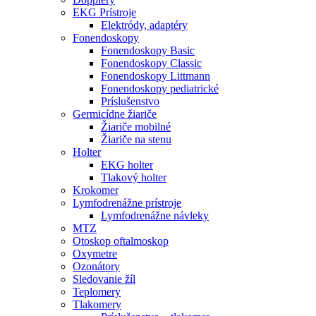
EKG Prístroje
Elektródy, adaptéry
Fonendoskopy
Fonendoskopy Basic
Fonendoskopy Classic
Fonendoskopy Littmann
Fonendoskopy pediatrické
Príslušenstvo
Germicídne žiariče
Žiariče mobilné
Žiariče na stenu
Holter
EKG holter
Tlakový holter
Krokomer
Lymfodrenážne prístroje
Lymfodrenážne návleky
MTZ
Otoskop oftalmoskop
Oxymetre
Ozonátory
Sledovanie žíl
Teplomery
Tlakomery