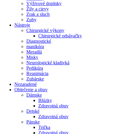
Výživové doplnky
Žily a cievy
Zrak a sluch
Zuby
Nástroje
Chirurgické výkony
Chirurgické odsávačky
Diagnostické
manikúra
Meradlá
Misky
Neurologické kladivká
Pedikúra
Reanimácia
Zubárske
Nezaradené
Oblečenie a obuv
Dámske
Blúzky
Zdravotná obuv
Detské
Zdravotná obuv
Pánske
Trička
Zdravotná obuv