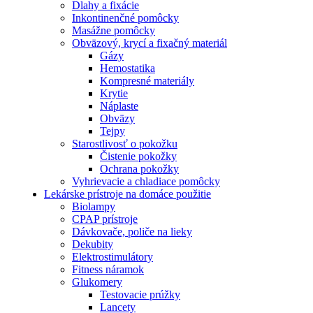
Dlahy a fixácie
Inkontinenčné pomôcky
Masážne pomôcky
Obväzový, krycí a fixačný materiál
Gázy
Hemostatika
Kompresné materiály
Krytie
Náplaste
Obväzy
Tejpy
Starostlivosť o pokožku
Čistenie pokožky
Ochrana pokožky
Vyhrievacie a chladiace pomôcky
Lekárske prístroje na domáce použitie
Biolampy
CPAP prístroje
Dávkovače, poliče na lieky
Dekubity
Elektrostimulátory
Fitness náramok
Glukomery
Testovacie prúžky
Lancety