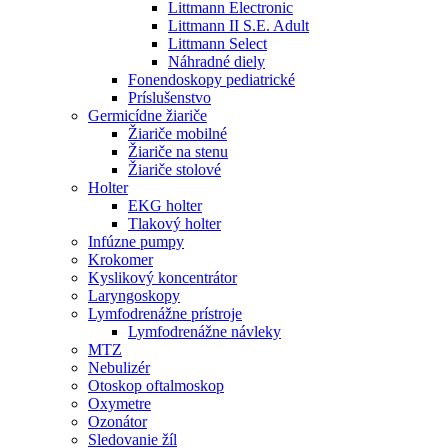
Littmann Electronic
Littmann II S.E. Adult
Littmann Select
Náhradné diely
Fonendoskopy pediatrické
Príslušenstvo
Germicídne žiariče
Žiariče mobilné
Žiariče na stenu
Žiariče stolové
Holter
EKG holter
Tlakový holter
Infúzne pumpy
Krokomer
Kyslikový koncentrátor
Laryngoskopy
Lymfodrenážne prístroje
Lymfodrenážne návleky
MTZ
Nebulizér
Otoskop oftalmoskop
Oxymetre
Ozonátor
Sledovanie žíl