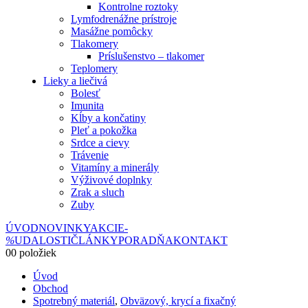
Kontrolne roztoky
Lymfodrenážne prístroje
Masážne pomôcky
Tlakomery
Príslušenstvo – tlakomer
Teplomery
Lieky a liečivá
Bolesť
Imunita
Kĺby a končatiny
Pleť a pokožka
Srdce a cievy
Trávenie
Vitamíny a minerály
Výživové doplnky
Zrak a sluch
Zuby
ÚVOD
NOVINKY
AKCIE
-
%
UDALOSTI
ČLÁNKY
PORADŇA
KONTAKT
0
0 položiek
Úvod
Obchod
Spotrebný materiál
,
Obväzový, krycí a fixačný