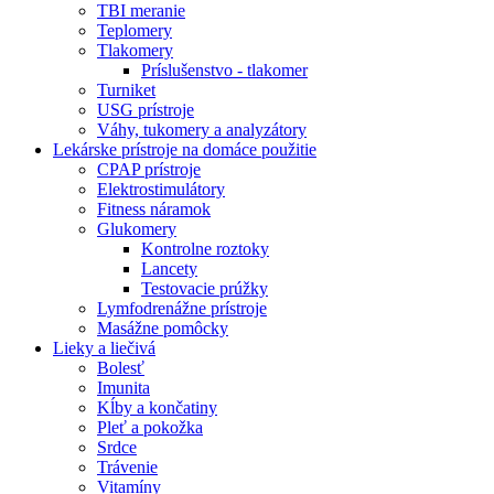
TBI meranie
Teplomery
Tlakomery
Príslušenstvo - tlakomer
Turniket
USG prístroje
Váhy, tukomery a analyzátory
Lekárske prístroje na domáce použitie
CPAP prístroje
Elektrostimulátory
Fitness náramok
Glukomery
Kontrolne roztoky
Lancety
Testovacie prúžky
Lymfodrenážne prístroje
Masážne pomôcky
Lieky a liečivá
Bolesť
Imunita
Kĺby a končatiny
Pleť a pokožka
Srdce
Trávenie
Vitamíny