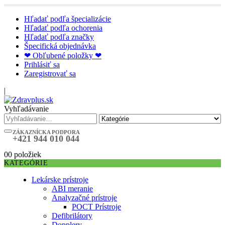
Hľadať podľa špecializácie
Hľadať podľa ochorenia
Hľadať podľa značky
Špecifická objednávka
❤ Obľubené položky ❤
Prihlásiť sa
Zaregistrovať sa
|
Vyhľadávanie
ZÁKAZNÍCKA PODPORA
+421 944 010 044
0
0 položiek
KATEGÓRIE
Lekárske prístroje
ABI meranie
Analyzačné prístroje
POCT Prístroje
Defibrilátory
Dopplery