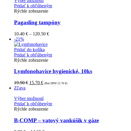
Výber možností
Pridať k obľúbeným
Rýchle zobrazenie
Pagasling tampóny
10.40
€
–
120.50
€
-21%
Pridať do košíka
Pridať k obľúbeným
Rýchle zobrazenie
Lymfonohavice hygienické, 10ks
19.90
€
15.70
€
(Bez DPH
12.76
€
)
Zľava
Výber možností
Pridať k obľúbeným
Rýchle zobrazenie
B-COMP – vatový vankúšik v gáze