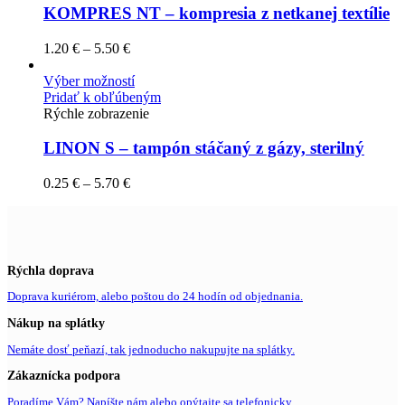
KOMPRES NT – kompresia z netkanej textílie
1.20
€
–
5.50
€
Výber možností
Pridať k obľúbeným
Rýchle zobrazenie
LINON S – tampón stáčaný z gázy, sterilný
0.25
€
–
5.70
€
Rýchla doprava
Doprava kuriérom, alebo poštou do 24 hodín od objednania.
Nákup na splátky
Nemáte dosť peňazí, tak jednoducho nakupujte na splátky.
Zákaznícka podpora
Poradíme Vám? Napíšte nám alebo opýtajte sa telefonicky.