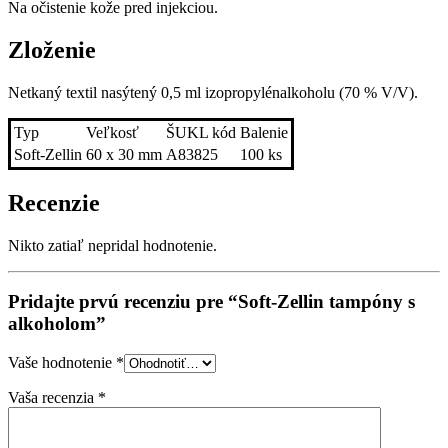
Na očistenie kože pred injekciou.
Zloženie
Netkaný textil nasýtený 0,5 ml izopropylénalkoholu (70 % V/V).
Typ
Veľkosť
ŠUKL kód
Balenie
Soft-Zellin
60 x 30 mm
A83825
100 ks
Recenzie
Nikto zatiaľ nepridal hodnotenie.
Pridajte prvú recenziu pre “Soft-Zellin tampóny s
alkoholom”
Vaše hodnotenie
*
Vaša recenzia
*