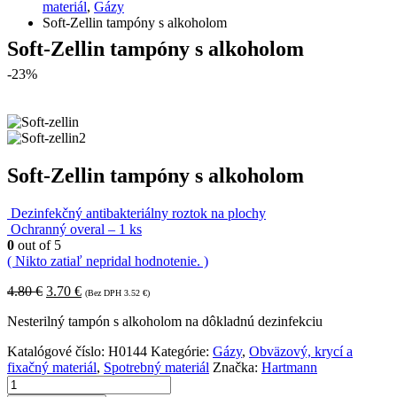
materiál
,
Gázy
Soft-Zellin tampóny s alkoholom
Soft-Zellin tampóny s alkoholom
-23%
Soft-Zellin tampóny s alkoholom
Dezinfekčný antibakteriálny roztok na plochy
Ochranný overal – 1 ks
0
out of 5
( Nikto zatiaľ nepridal hodnotenie. )
4.80
€
3.70
€
(Bez DPH
3.52
€
)
Nesterilný tampón s alkoholom na dôkladnú dezinfekciu
Katalógové číslo:
H0144
Kategórie:
Gázy
,
Obväzový, krycí a
fixačný materiál
,
Spotrebný materiál
Značka:
Hartmann