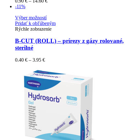
0.90
€
–
14.60
€
-11%
Výber možností
Pridať k obľúbeným
Rýchle zobrazenie
B-CUT (ROLL) – prírezy z gázy rolované,
sterilné
0.40
€
–
3.95
€