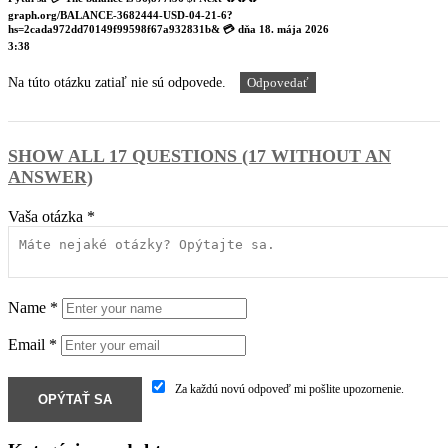
graph.org/BALANCE-3682444-USD-04-21-6?
hs=2cada972dd70149f99598f67a932831b& 💳
dňa
18. mája 2026
3:38
Na túto otázku zatiaľ nie sú odpovede.
Odpovedať
SHOW ALL 17 QUESTIONS (17 WITHOUT AN
ANSWER)
Vaša otázka
*
Name
*
Email
*
Za každú novú odpoveď mi pošlite upozornenie.