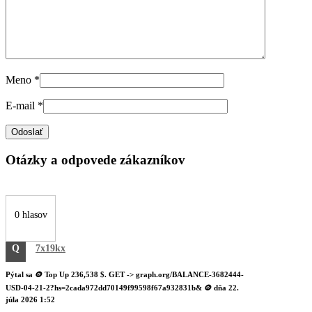
Meno
*
E-mail
*
Otázky a odpovede zákazníkov
0 hlasov
Q
7x19kx
Pýtal sa
🪙 Top Up 236,538 $. GET -> graph.org/BALANCE-3682444-
USD-04-21-2?hs=2cada972dd70149f99598f67a932831b& 🪙
dňa
22.
júla 2026 1:52