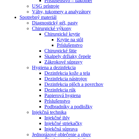
Príslušenstvo – tlakomer
USG prístroje
Váhy, tukomery a analyzátory
Spotrebný materiál
Diagnostický gél, pasty
Chirurgické výkony
Chirurgické krytie
Krytie na stôl
Príslušenstvo
Chirurgické šitie
Skalpely držiaky čepele
Zákrokové súpravy
Hygiena a dezinfekcia
Dezinfekcia kože a tela
Dezinfekcia nástrojov
Dezinfekcia plôch a povrchov
Dezinfekcia rúk
Papierová hygiena
Príslušenstvo
Podbradníky a podložky
Injekčná technika
Injekčné ihly
Injekčné striekačky
Injekčná súprava
Jednorázové oblečenie a obuv