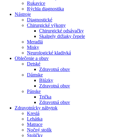
Rukavice
Rýchla diagnostika
Nástroje
Diagnostické
Chirurgické výkony
Chirurgické odsávačky
Skalpely držiaky čepele
Meradlá
Misky
Neurologické kladivká
Oblečenie a obuv
Detské
Zdravotná obuv
Dámske
Blúzky
Zdravotná obuv
Pánske
Trička
Zdravotná obuv
Zdravotnícky nábytok
Kreslá
Lehátka
Matrace
Nočný stolík
Stoličky