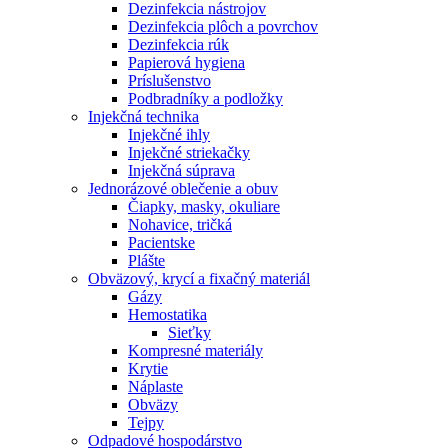
Dezinfekcia nástrojov
Dezinfekcia plôch a povrchov
Dezinfekcia rúk
Papierová hygiena
Príslušenstvo
Podbradníky a podložky
Injekčná technika
Injekčné ihly
Injekčné striekačky
Injekčná súprava
Jednorázové oblečenie a obuv
Čiapky, masky, okuliare
Nohavice, tričká
Pacientske
Plášte
Obväzový, krycí a fixačný materiál
Gázy
Hemostatika
Sieťky
Kompresné materiály
Krytie
Náplaste
Obväzy
Tejpy
Odpadové hospodárstvo