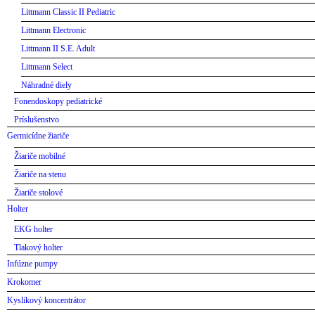
Littmann Classic II Pediatric
Littmann Electronic
Littmann II S.E. Adult
Littmann Select
Náhradné diely
Fonendoskopy pediatrické
Príslušenstvo
Germicídne žiariče
Žiariče mobilné
Žiariče na stenu
Žiariče stolové
Holter
EKG holter
Tlakový holter
Infúzne pumpy
Krokomer
Kyslikový koncentrátor