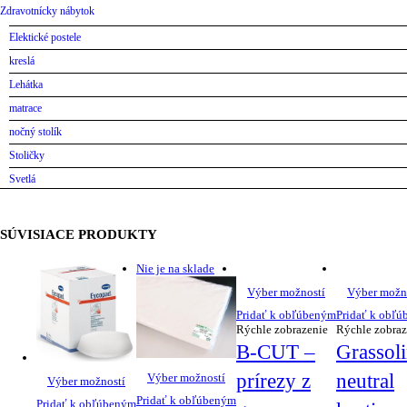
Zdravotnícky nábytok
Elektické postele
kreslá
Lehátka
matrace
nočný stolík
Stoličky
Svetlá
SÚVISIACE PRODUKTY
Nie je na sklade
Výber možností
Výber možn
Pridať k obľúbeným
Pridať k obľ
Rýchle zobrazenie
Rýchle zobraz
B-CUT –
Grassol
prírezy z
neutral
Výber možností
Výber možností
Pridať k obľúbeným
Pridať k obľúbeným