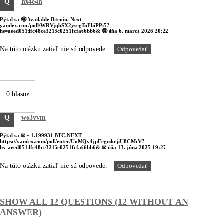
Q
hx4e4h
Pýtal sa
🤪 Available Bitcoin. Next -
yandex.com/poll/WRVjqbSX2yscgTuFhiPPi5?
hs=aeed051dfc48ce3216c0251fcfa66bb6& 🤪
dňa
6. marca 2026 20:22
Na túto otázku zatiaľ nie sú odpovede.
Odpovedať
0 hlasov
Q
wo3vvm
Pýtal sa
✉ + 1.199931 BTC.NEXT -
https://yandex.com/poll/enter/UoMQv4jpEcgmkrjiU8CMcV?
hs=aeed051dfc48ce3216c0251fcfa66bb6& ✉
dňa
13. júna 2025 19:27
Na túto otázku zatiaľ nie sú odpovede.
Odpovedať
SHOW ALL 12 QUESTIONS (12 WITHOUT AN
ANSWER)