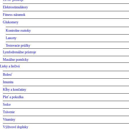
Elektrostimulátory
Fitness náramok
Glukomery
Kontrolne roztoky
Lancety
Testovacie prúžky
Lymfodrenážne prístroje
Masážne pomôcky
Lieky a liečivá
Bolesť
Imunita
Kĺby a končatiny
Pleť a pokožka
Srdce
Trávenie
Vitamíny
Výživové doplnky