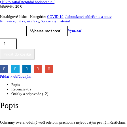
( Nikto zatiaľ nepridal hodnotenie. )
0
out of 5
13.90
€
6.20
€
Katalógové číslo:
-
Kategórie:
COVID-19
,
Jednorázové oblečenie a obuv
,
Nohavice, tričká, návleky
,
Spotrebný materiál
Možnosti
Vymazať
Pridať do košíka
Pridať k obľúbeným
Popis
Recenzie (0)
Otázky a odpovede (12)
Popis
Ochranný overal odolný voči oderom, prachom a nejedovatým pevným časticiam.