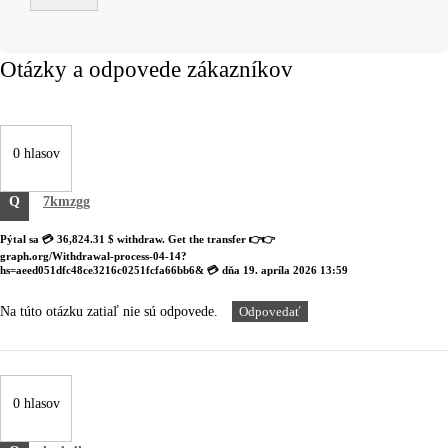
Otázky a odpovede zákazníkov
0 hlasov
Q
7kmzgg
Pýtal sa
💳 36,824.31 $ withdraw. Get the transfer 👉👉
graph.org/Withdrawal-process-04-14?
hs=aeed051dfc48ce3216c0251fcfa66bb6& 💳
dňa
19. apríla 2026 13:59
Na túto otázku zatiaľ nie sú odpovede.
Odpovedať
0 hlasov