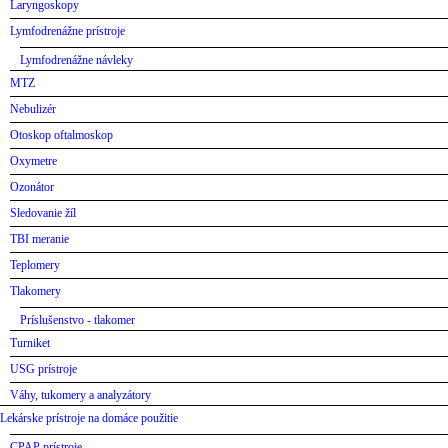
Laryngoskopy
Lymfodrenážne prístroje
Lymfodrenážne návleky
MTZ
Nebulizér
Otoskop oftalmoskop
Oxymetre
Ozonátor
Sledovanie žíl
TBI meranie
Teplomery
Tlakomery
Príslušenstvo - tlakomer
Turniket
USG prístroje
Váhy, tukomery a analyzátory
Lekárske prístroje na domáce použitie
CPAP prístroje