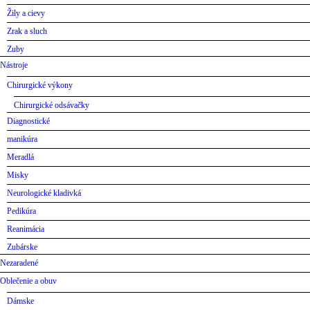
Žily a cievy
Zrak a sluch
Zuby
Nástroje
Chirurgické výkony
Chirurgické odsávačky
Diagnostické
manikúra
Meradlá
Misky
Neurologické kladivká
Pedikúra
Reanimácia
Zubárske
Nezaradené
Oblečenie a obuv
Dámske