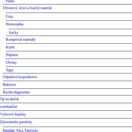
Plášte
Obväzový, krycí a fixačný materiál
Gázy
Hemostatika
Sieťky
Kompresné materiály
Krytie
Náplaste
Obväzy
Tejpy
Odpadové hospodárstvo
Rukavice
Rýchla diagnostika
Tip na darček
vstrebateľné
Výživové doplnky
Zdravotnícke pomôcky
Bandáže, Pásy, Pančuchy