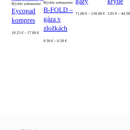
gazy
krytie
Rýchle zobrazenie
Rýchle zobrazenie
B-FOLD –
Eycopad
71.60
€
–
150.00
€
3.05
€
–
44.5
gáza v
kompres
zložkách
10.25
€
–
17.00
€
0.30
€
–
0.50
€