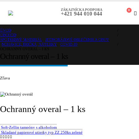
ZÁKAZNÍCKA PODPORA
0
+421 944 010 044
ÚVOD
OBCHOD
SPOTREBNÝ MATERIÁL
,
JEDNORÁZOVÉ OBLEČENIE A OBUV
,
NOHAVICE, TRIČKÁ, NÁVLEKY
,
COVID-19
OCHRANNÝ OVERAL – 1 KS
Ochranný overal – 1 ks
Zľava
Ochranný overal – 1 ks
Soft-Zellin tampóny s alkoholom
Skladané papierové utierky typ ZZ 250ks zelené