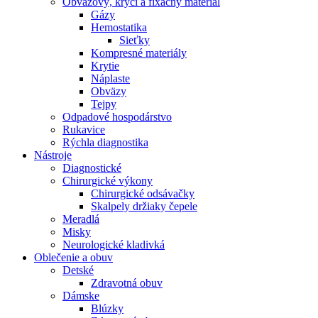
Obväzový, krycí a fixačný materiál
Gázy
Hemostatika
Sieťky
Kompresné materiály
Krytie
Náplaste
Obväzy
Tejpy
Odpadové hospodárstvo
Rukavice
Rýchla diagnostika
Nástroje
Diagnostické
Chirurgické výkony
Chirurgické odsávačky
Skalpely držiaky čepele
Meradlá
Misky
Neurologické kladivká
Oblečenie a obuv
Detské
Zdravotná obuv
Dámske
Blúzky