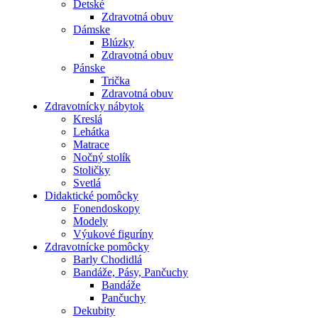
Detské
Zdravotná obuv
Dámske
Blúzky
Zdravotná obuv
Pánske
Trička
Zdravotná obuv
Zdravotnícky nábytok
Kreslá
Lehátka
Matrace
Nočný stolík
Stoličky
Svetlá
Didaktické pomôcky
Fonendoskopy
Modely
Výukové figuríny
Zdravotnícke pomôcky
Barly Chodidlá
Bandáže, Pásy, Pančuchy
Bandáže
Pančuchy
Dekubity