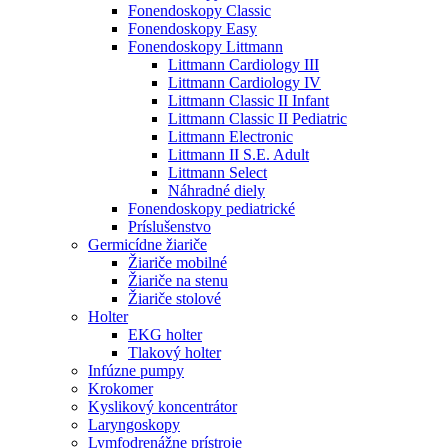
Fonendoskopy Classic
Fonendoskopy Easy
Fonendoskopy Littmann
Littmann Cardiology III
Littmann Cardiology IV
Littmann Classic II Infant
Littmann Classic II Pediatric
Littmann Electronic
Littmann II S.E. Adult
Littmann Select
Náhradné diely
Fonendoskopy pediatrické
Príslušenstvo
Germicídne žiariče
Žiariče mobilné
Žiariče na stenu
Žiariče stolové
Holter
EKG holter
Tlakový holter
Infúzne pumpy
Krokomer
Kyslikový koncentrátor
Laryngoskopy
Lymfodrenážne prístroje