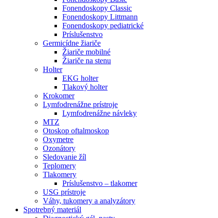
Fonendoskopy Classic
Fonendoskopy Littmann
Fonendoskopy pediatrické
Príslušenstvo
Germicídne žiariče
Žiariče mobilné
Žiariče na stenu
Holter
EKG holter
Tlakový holter
Krokomer
Lymfodrenážne prístroje
Lymfodrenážne návleky
MTZ
Otoskop oftalmoskop
Oxymetre
Ozonátory
Sledovanie žíl
Teplomery
Tlakomery
Príslušenstvo – tlakomer
USG prístroje
Váhy, tukomery a analyzátory
Spotrebný materiál