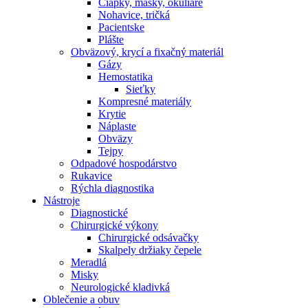
Čiapky, masky, okuliare
Nohavice, tričká
Pacientske
Plášte
Obväzový, krycí a fixačný materiál
Gázy
Hemostatika
Sieťky
Kompresné materiály
Krytie
Náplaste
Obväzy
Tejpy
Odpadové hospodárstvo
Rukavice
Rýchla diagnostika
Nástroje
Diagnostické
Chirurgické výkony
Chirurgické odsávačky
Skalpely držiaky čepele
Meradlá
Misky
Neurologické kladivká
Oblečenie a obuv