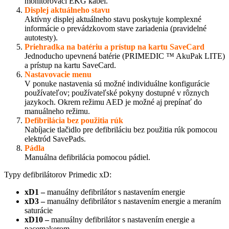
monitorovací EKG kábel.
Displej aktuálneho stavu
Aktívny displej aktuálneho stavu poskytuje komplexné
informácie o prevádzkovom stave zariadenia (pravidelné
autotesty).
Priehradka na batériu a prístup na kartu SaveCard
Jednoducho upevnená batérie (PRIMEDIC ™ AkuPak LITE)
a prístup na kartu SaveCard.
Nastavovacie menu
V ponuke nastavenia sú možné individuálne konfigurácie
používateľov; používateľské pokyny dostupné v rôznych
jazykoch. Okrem režimu AED je možné aj prepínať do
manuálneho režimu.
Defibrilácia bez použitia rúk
Nabíjacie tlačidlo pre defibriláciu bez použitia rúk pomocou
elektród SavePads.
Pádla
Manuálna defibrilácia pomocou pádiel.
Typy defibrilátorov Primedic xD:
xD1 –
manuálny defibrilátor s nastavením energie
xD3 –
manuálny defibrilátor s nastavením energie a meraním
saturácie
xD10 –
manuálny defibrilátor s nastavením energie a
pacemakerom