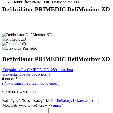
Defibrilátor PRIMEDIC DefiMonitor XD
Defibrilátor PRIMEDIC DefiMonitor XD
Defibrilátor PRIMEDIC DefiMonitor XD
Digitálna váha OMRON HN-289 – farebná
Lekárska lopatka podsvietená
0
out of 5
( Nikto zatiaľ nepridal hodnotenie. )
5,720.00
€
–
9,030.00
€
Katalógové číslo:
-
Kategórie:
Defibrilátory
,
Lekárske prístroje
Možnosti
Vymazať