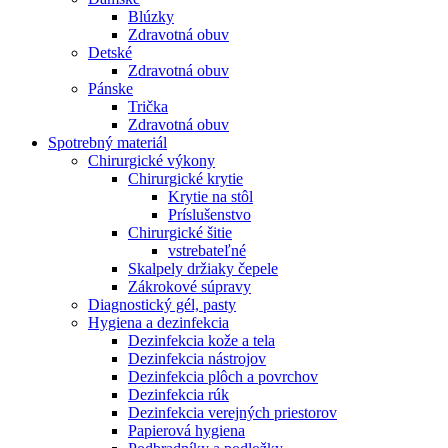
Blúzky
Zdravotná obuv
Detské
Zdravotná obuv
Pánske
Trička
Zdravotná obuv
Spotrebný materiál
Chirurgické výkony
Chirurgické krytie
Krytie na stôl
Príslušenstvo
Chirurgické šitie
vstrebateľné
Skalpely držiaky čepele
Zákrokové súpravy
Diagnostický gél, pasty
Hygiena a dezinfekcia
Dezinfekcia kože a tela
Dezinfekcia nástrojov
Dezinfekcia plôch a povrchov
Dezinfekcia rúk
Dezinfekcia verejných priestorov
Papierová hygiena