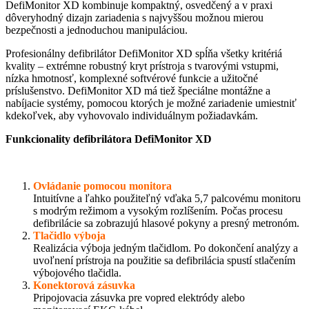
DefiMonitor XD kombinuje kompaktný, osvedčený a v praxi
dôveryhodný dizajn zariadenia s najvyššou možnou mierou
bezpečnosti a jednoduchou manipuláciou.
Profesionálny defibrilátor DefiMonitor XD spĺňa všetky kritériá
kvality – extrémne robustný kryt prístroja s tvarovými vstupmi,
nízka hmotnosť, komplexné softvérové ​​funkcie a užitočné
príslušenstvo. DefiMonitor XD má tiež špeciálne montážne a
nabíjacie systémy, pomocou ktorých je možné zariadenie umiestniť
kdekoľvek, aby vyhovovalo individuálnym požiadavkám.
Funkcionality defibrilátora DefiMonitor XD
Ovládanie pomocou monitora
Intuitívne a ľahko použiteľný vďaka 5,7 palcovému monitoru
s modrým režimom a vysokým rozlíšením. Počas procesu
defibrilácie sa zobrazujú hlasové pokyny a presný metronóm.
Tlačidlo výboja
Realizácia výboja jedným tlačidlom. Po dokončení analýzy a
uvoľnení prístroja na použitie sa defibrilácia spustí stlačením
výbojového tlačidla.
Konektorová zásuvka
Pripojovacia zásuvka pre vopred elektródy alebo