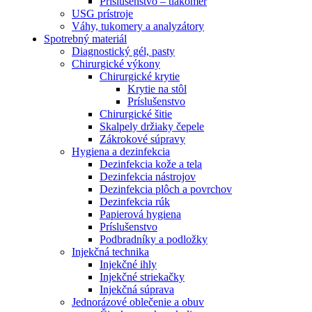
Príslušenstvo – tlakomer
USG prístroje
Váhy, tukomery a analyzátory
Spotrebný materiál
Diagnostický gél, pasty
Chirurgické výkony
Chirurgické krytie
Krytie na stôl
Príslušenstvo
Chirurgické šitie
Skalpely držiaky čepele
Zákrokové súpravy
Hygiena a dezinfekcia
Dezinfekcia kože a tela
Dezinfekcia nástrojov
Dezinfekcia plôch a povrchov
Dezinfekcia rúk
Papierová hygiena
Príslušenstvo
Podbradníky a podložky
Injekčná technika
Injekčné ihly
Injekčné striekačky
Injekčná súprava
Jednorázové oblečenie a obuv