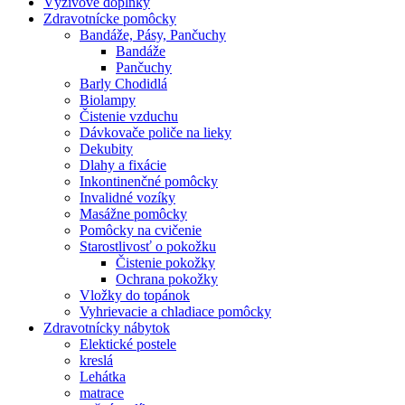
Výživové doplnky
Zdravotnícke pomôcky
Bandáže, Pásy, Pančuchy
Bandáže
Pančuchy
Barly Chodidlá
Biolampy
Čistenie vzduchu
Dávkovače poliče na lieky
Dekubity
Dlahy a fixácie
Inkontinenčné pomôcky
Invalidné vozíky
Masážne pomôcky
Pomôcky na cvičenie
Starostlivosť o pokožku
Čistenie pokožky
Ochrana pokožky
Vložky do topánok
Vyhrievacie a chladiace pomôcky
Zdravotnícky nábytok
Elektické postele
kreslá
Lehátka
matrace