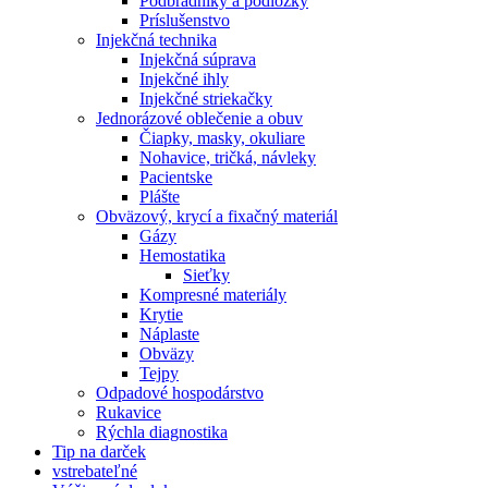
Podbradníky a podložky
Príslušenstvo
Injekčná technika
Injekčná súprava
Injekčné ihly
Injekčné striekačky
Jednorázové oblečenie a obuv
Čiapky, masky, okuliare
Nohavice, tričká, návleky
Pacientske
Plášte
Obväzový, krycí a fixačný materiál
Gázy
Hemostatika
Sieťky
Kompresné materiály
Krytie
Náplaste
Obväzy
Tejpy
Odpadové hospodárstvo
Rukavice
Rýchla diagnostika
Tip na darček
vstrebateľné