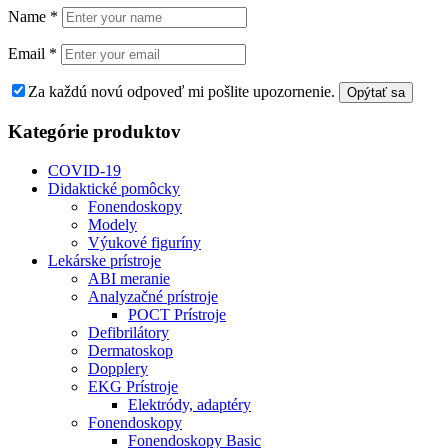
Name
*
Email
*
Za každú novú odpoveď mi pošlite upozornenie.
Kategórie produktov
COVID-19
Didaktické pomôcky
Fonendoskopy
Modely
Výukové figuríny
Lekárske prístroje
ABI meranie
Analyzačné prístroje
POCT Prístroje
Defibrilátory
Dermatoskop
Dopplery
EKG Prístroje
Elektródy, adaptéry
Fonendoskopy
Fonendoskopy Basic