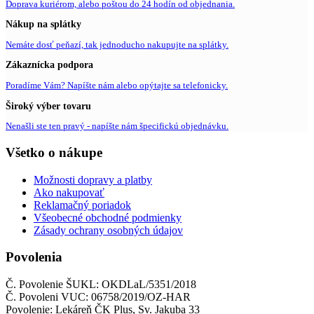
Doprava kuriérom, alebo poštou do 24 hodín od objednania.
Nákup na splátky
Nemáte dosť peňazí, tak jednoducho nakupujte na splátky.
Zákaznícka podpora
Poradíme Vám? Napíšte nám alebo opýtajte sa telefonicky.
Široký výber tovaru
Nenašli ste ten pravý - napíšte nám špecifickú objednávku.
Všetko o nákupe
Možnosti dopravy a platby
Ako nakupovať
Reklamačný poriadok
Všeobecné obchodné podmienky
Zásady ochrany osobných údajov
Povolenia
Č. Povolenie ŠUKL: OKDLaL/5351/2018
Č. Povoleni VUC: 06758/2019/OZ-HAR
Povolenie: Lekáreň ČK Plus, Sv. Jakuba 33