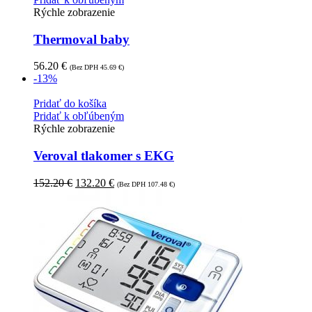
Rýchle zobrazenie
Thermoval baby
56.20
€
(Bez DPH
45.69
€
)
-13%
Pridať do košíka
Pridať k obľúbeným
Rýchle zobrazenie
Veroval tlakomer s EKG
152.20
€
132.20
€
(Bez DPH
107.48
€
)