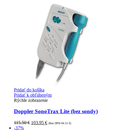
Pridať do košíka
Pridať k obľúbeným
Rýchle zobrazenie
Doppler SonoTrax Lite (bez sondy)
115.50
€
103.95
€
(Bez DPH
84.51
€
)
-37%