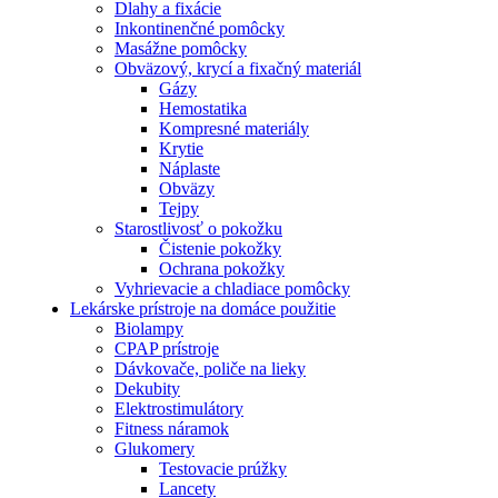
Dlahy a fixácie
Inkontinenčné pomôcky
Masážne pomôcky
Obväzový, krycí a fixačný materiál
Gázy
Hemostatika
Kompresné materiály
Krytie
Náplaste
Obväzy
Tejpy
Starostlivosť o pokožku
Čistenie pokožky
Ochrana pokožky
Vyhrievacie a chladiace pomôcky
Lekárske prístroje na domáce použitie
Biolampy
CPAP prístroje
Dávkovače, poliče na lieky
Dekubity
Elektrostimulátory
Fitness náramok
Glukomery
Testovacie prúžky
Lancety