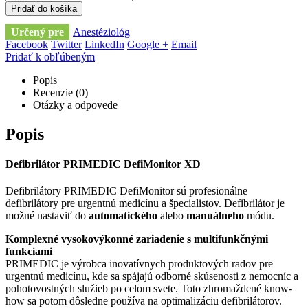
Pridať do košíka
Určený pre
Anestéziológ
Facebook
Twitter
LinkedIn
Google +
Email
Pridať k obľúbeným
Popis
Recenzie (0)
Otázky a odpovede
Popis
Defibrilátor PRIMEDIC DefiMonitor XD
Defibrilátory PRIMEDIC DefiMonitor sú profesionálne
defibrilátory pre urgentnú medicínu a špecialistov. Defibrilátor je
možné nastaviť do
automatického
alebo
manuálneho
módu.
Komplexné vysokovýkonné zariadenie s multifunkčnými
funkciami
PRIMEDIC je výrobca inovatívnych produktových radov pre
urgentnú medicínu, kde sa spájajú odborné skúsenosti z nemocníc a
pohotovostných služieb po celom svete. Toto zhromaždené know-
how sa potom dôsledne používa na optimalizáciu defibrilátorov.