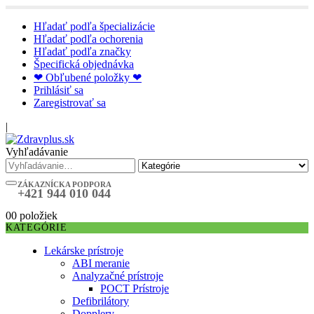
Hľadať podľa špecializácie
Hľadať podľa ochorenia
Hľadať podľa značky
Špecifická objednávka
❤ Obľubené položky ❤
Prihlásiť sa
Zaregistrovať sa
|
Vyhľadávanie
ZÁKAZNÍCKA PODPORA
+421 944 010 044
0
0 položiek
KATEGÓRIE
Lekárske prístroje
ABI meranie
Analyzačné prístroje
POCT Prístroje
Defibrilátory
Dopplery