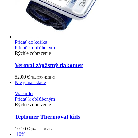
Pridať do košíka
Pridať k obľúbeným
Rýchle zobrazenie
Veroval zápästný tlakomer
52.00
€
(Bez DPH
42.28
€
)
Nie je na sklade
Viac info
Pridať k obľúbeným
Rýchle zobrazenie
Teplomer Thermoval kids
10.10
€
(Bez DPH
8.21
€
)
-10%