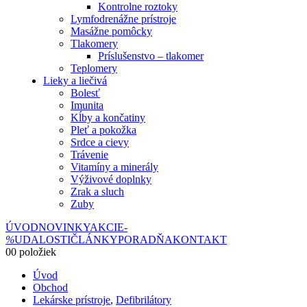
Kontrolne roztoky
Lymfodrenážne prístroje
Masážne pomôcky
Tlakomery
Príslušenstvo – tlakomer
Teplomery
Lieky a liečivá
Bolesť
Imunita
Kĺby a končatiny
Pleť a pokožka
Srdce a cievy
Trávenie
Vitamíny a minerály
Výživové doplnky
Zrak a sluch
Zuby
ÚVOD
NOVINKY
AKCIE
-
%
UDALOSTI
ČLÁNKY
PORADŇA
KONTAKT
0
0 položiek
Úvod
Obchod
Lekárske prístroje
,
Defibrilátory