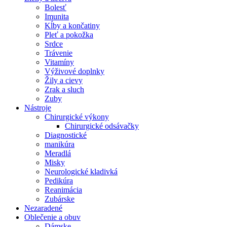
Bolesť
Imunita
Kĺby a končatiny
Pleť a pokožka
Srdce
Trávenie
Vitamíny
Výživové doplnky
Žily a cievy
Zrak a sluch
Zuby
Nástroje
Chirurgické výkony
Chirurgické odsávačky
Diagnostické
manikúra
Meradlá
Misky
Neurologické kladivká
Pedikúra
Reanimácia
Zubárske
Nezaradené
Oblečenie a obuv
Dámske