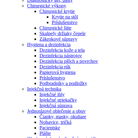
Diagnostický gél, pasty
Chirurgické výkony
Chirurgické krytie
Krytie na stôl
Príslušenstvo
Chirurgické šitie
Skalpely držiaky čepele
Zákrokové súpravy
Hygiena a dezinfekcia
Dezinfekcia kože a tela
Dezinfekcia nástrojov
Dezinfekcia plôch a povrchov
Dezinfekcia rúk
Papierová hygiena
Príslušenstvo
Podbradníky a podložky
Injekčná technika
Injekčné ihly
Injekčné striekačky
Injekčná súprava
Jednorázové oblečenie a obuv
Čiapky, masky, okuliare
Nohavice, tričká
Pacientske
Plášte