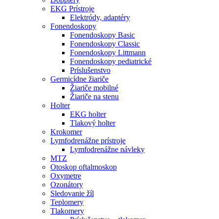
EKG Prístroje
Elektródy, adaptéry
Fonendoskopy
Fonendoskopy Basic
Fonendoskopy Classic
Fonendoskopy Littmann
Fonendoskopy pediatrické
Príslušenstvo
Germicídne žiariče
Žiariče mobilné
Žiariče na stenu
Holter
EKG holter
Tlakový holter
Krokomer
Lymfodrenážne prístroje
Lymfodrenážne návleky
MTZ
Otoskop oftalmoskop
Oxymetre
Ozonátory
Sledovanie žíl
Teplomery
Tlakomery