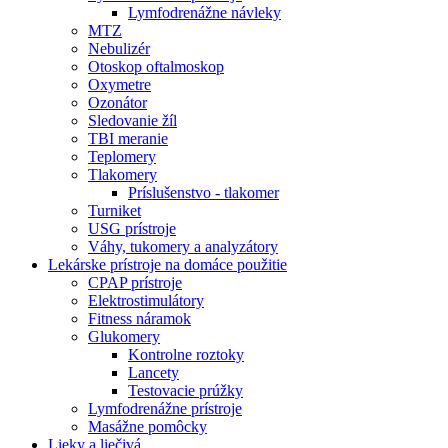
Lymfodrenážne návleky
MTZ
Nebulizér
Otoskop oftalmoskop
Oxymetre
Ozonátor
Sledovanie žíl
TBI meranie
Teplomery
Tlakomery
Príslušenstvo - tlakomer
Turniket
USG prístroje
Váhy, tukomery a analyzátory
Lekárske prístroje na domáce použitie
CPAP prístroje
Elektrostimulátory
Fitness náramok
Glukomery
Kontrolne roztoky
Lancety
Testovacie prúžky
Lymfodrenážne prístroje
Masážne pomôcky
Lieky a liečivá