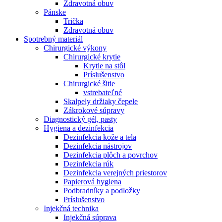
Zdravotná obuv
Pánske
Trička
Zdravotná obuv
Spotrebný materiál
Chirurgické výkony
Chirurgické krytie
Krytie na stôl
Príslušenstvo
Chirurgické šitie
vstrebateľné
Skalpely držiaky čepele
Zákrokové súpravy
Diagnostický gél, pasty
Hygiena a dezinfekcia
Dezinfekcia kože a tela
Dezinfekcia nástrojov
Dezinfekcia plôch a povrchov
Dezinfekcia rúk
Dezinfekcia verejných priestorov
Papierová hygiena
Podbradníky a podložky
Príslušenstvo
Injekčná technika
Injekčná súprava