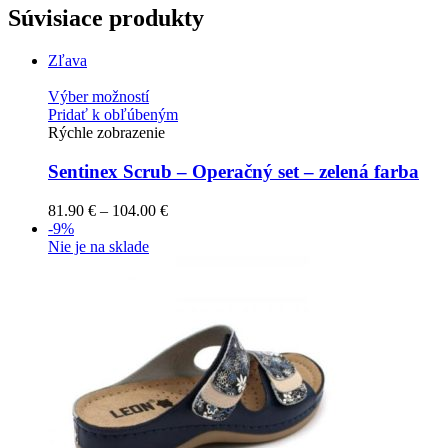
Súvisiace produkty
Zľava
Výber možností
Pridať k obľúbeným
Rýchle zobrazenie
Sentinex Scrub – Operačný set – zelená farba
81.90
€
–
104.00
€
-9%
Nie je na sklade