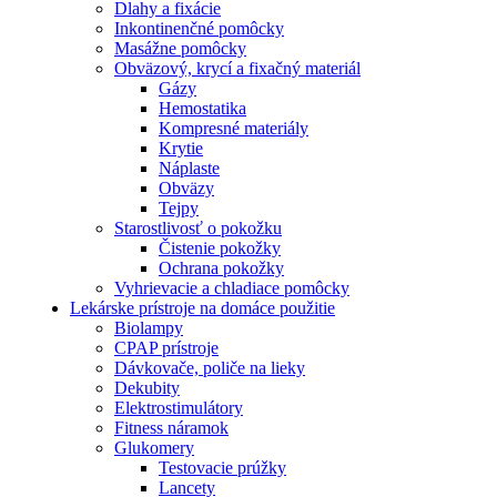
Dlahy a fixácie
Inkontinenčné pomôcky
Masážne pomôcky
Obväzový, krycí a fixačný materiál
Gázy
Hemostatika
Kompresné materiály
Krytie
Náplaste
Obväzy
Tejpy
Starostlivosť o pokožku
Čistenie pokožky
Ochrana pokožky
Vyhrievacie a chladiace pomôcky
Lekárske prístroje na domáce použitie
Biolampy
CPAP prístroje
Dávkovače, poliče na lieky
Dekubity
Elektrostimulátory
Fitness náramok
Glukomery
Testovacie prúžky
Lancety