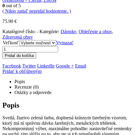
celokožená – Čierna, L0034
0
out of 5
( Nikto zatiaľ nepridal hodnotenie. )
75.90
€
Katalógové číslo:
-
Kategórie:
Dámske
,
Oblečenie a obuv
,
Zdravotná obuv
Veľkosť
Vymazať
Pridať do košíka
Facebook
Twitter
LinkedIn
Google +
Email
Pridať k obľúbeným
Popis
Recenzie (0)
Otázky a odpovede
Popis
Svetlá, žiarivo zelená farba, doplnená krásnym farebným vzorom,
ktorý má tú správnu dávku farebných, metalických trblietok.
Nekompromisný výber, maximálne pohodlie: nastaviteľné remienky
na suchý zips slúžia na to, aby ste si ich prispôsobili vlastným