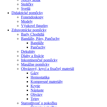
Stoličky
Svetlá
Didaktické pomôcky
Fonendoskopy
Modely
Výukové figuríny
Zdravotnícke pomôcky
Barly Chodidlá
Bandáže, Pásy, Pančuchy
Bandáže
Pančuchy
Dekubity
Dlahy a fixácie
Inkontinenčné pomôcky
Masážne pomôcky
Obväzový, krycí a fixačný materiál
Gázy
Hemostatika
Kompresné materiály
Krytie
Náplaste
Obväzy
Tejpy
Starostlivosť o pokožku