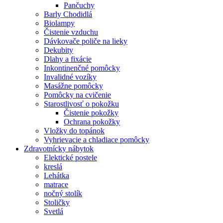
Pančuchy
Barly Chodidlá
Biolampy
Čistenie vzduchu
Dávkovače poliče na lieky
Dekubity
Dlahy a fixácie
Inkontinenčné pomôcky
Invalidné vozíky
Masážne pomôcky
Pomôcky na cvičenie
Starostlivosť o pokožku
Čistenie pokožky
Ochrana pokožky
Vložky do topánok
Vyhrievacie a chladiace pomôcky
Zdravotnícky nábytok
Elektické postele
kreslá
Lehátka
matrace
nočný stolík
Stoličky
Svetlá