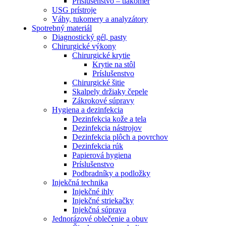
Príslušenstvo – tlakomer
USG prístroje
Váhy, tukomery a analyzátory
Spotrebný materiál
Diagnostický gél, pasty
Chirurgické výkony
Chirurgické krytie
Krytie na stôl
Príslušenstvo
Chirurgické šitie
Skalpely držiaky čepele
Zákrokové súpravy
Hygiena a dezinfekcia
Dezinfekcia kože a tela
Dezinfekcia nástrojov
Dezinfekcia plôch a povrchov
Dezinfekcia rúk
Papierová hygiena
Príslušenstvo
Podbradníky a podložky
Injekčná technika
Injekčné ihly
Injekčné striekačky
Injekčná súprava
Jednorázové oblečenie a obuv