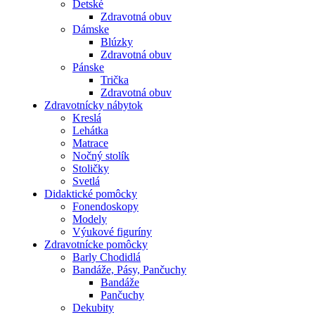
Detské
Zdravotná obuv
Dámske
Blúzky
Zdravotná obuv
Pánske
Trička
Zdravotná obuv
Zdravotnícky nábytok
Kreslá
Lehátka
Matrace
Nočný stolík
Stoličky
Svetlá
Didaktické pomôcky
Fonendoskopy
Modely
Výukové figuríny
Zdravotnícke pomôcky
Barly Chodidlá
Bandáže, Pásy, Pančuchy
Bandáže
Pančuchy
Dekubity