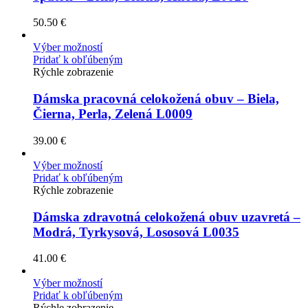
50.50
€
Výber možností
Pridať k obľúbeným
Rýchle zobrazenie
Dámska pracovná celokožená obuv – Biela,
Čierna, Perla, Zelená L0009
39.00
€
Výber možností
Pridať k obľúbeným
Rýchle zobrazenie
Dámska zdravotná celokožená obuv uzavretá –
Modrá, Tyrkysová, Lososová L0035
41.00
€
Výber možností
Pridať k obľúbeným
Rýchle zobrazenie