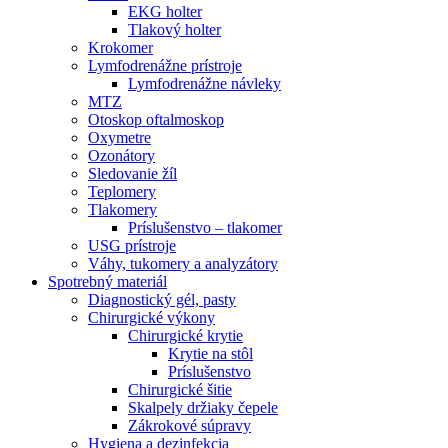
EKG holter
Tlakový holter
Krokomer
Lymfodrenážne prístroje
Lymfodrenážne návleky
MTZ
Otoskop oftalmoskop
Oxymetre
Ozonátory
Sledovanie žíl
Teplomery
Tlakomery
Príslušenstvo – tlakomer
USG prístroje
Váhy, tukomery a analyzátory
Spotrebný materiál
Diagnostický gél, pasty
Chirurgické výkony
Chirurgické krytie
Krytie na stôl
Príslušenstvo
Chirurgické šitie
Skalpely držiaky čepele
Zákrokové súpravy
Hygiena a dezinfekcia