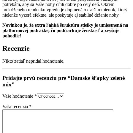
potrebám, aby sa Vaše nohy cítili dobre po celý deň. Okrem
prekríženého remienku vpredu je doplnená o ďalší remienok, ktorý
nielenže vyzerá efektne, ale poskytuje aj stabilné držanie nohy.
Novinkou je, že extra ľahká štruktúra stielky je umiestnená na
platformovej podrážke, čo podčiarkuje ženskosť a zvyšuje
pohodlie!
Recenzie
Nikto zatiaľ nepridal hodnotenie.
Pridajte prvú recenziu pre “Dámske šľapky zelené
mix”
Vaše hodnotenie
*
Vaša recenzia
*