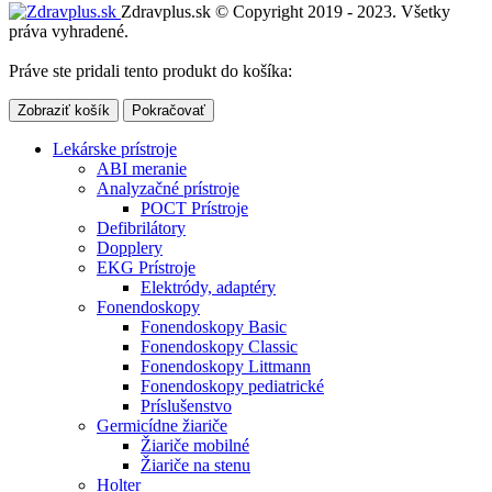
Zdravplus.sk © Copyright 2019 - 2023. Všetky
práva vyhradené.
Práve ste pridali tento produkt do košíka:
Zobraziť košík
Pokračovať
Lekárske prístroje
ABI meranie
Analyzačné prístroje
POCT Prístroje
Defibrilátory
Dopplery
EKG Prístroje
Elektródy, adaptéry
Fonendoskopy
Fonendoskopy Basic
Fonendoskopy Classic
Fonendoskopy Littmann
Fonendoskopy pediatrické
Príslušenstvo
Germicídne žiariče
Žiariče mobilné
Žiariče na stenu
Holter