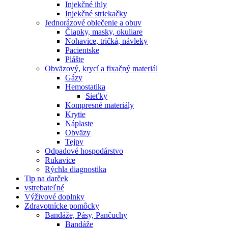
Injekčné ihly
Injekčné striekačky
Jednorázové oblečenie a obuv
Čiapky, masky, okuliare
Nohavice, tričká, návleky
Pacientske
Plášte
Obväzový, krycí a fixačný materiál
Gázy
Hemostatika
Sieťky
Kompresné materiály
Krytie
Náplaste
Obväzy
Tejpy
Odpadové hospodárstvo
Rukavice
Rýchla diagnostika
Tip na darček
vstrebateľné
Výživové doplnky
Zdravotnícke pomôcky
Bandáže, Pásy, Pančuchy
Bandáže