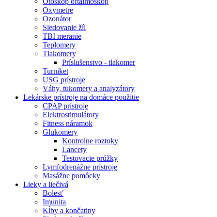
Otoskop oftalmoskop
Oxymetre
Ozonátor
Sledovanie žíl
TBI meranie
Teplomery
Tlakomery
Príslušenstvo - tlakomer
Turniket
USG prístroje
Váhy, tukomery a analyzátory
Lekárske prístroje na domáce použitie
CPAP prístroje
Elektrostimulátory
Fitness náramok
Glukomery
Kontrolne roztoky
Lancety
Testovacie prúžky
Lymfodrenážne prístroje
Masážne pomôcky
Lieky a liečivá
Bolesť
Imunita
Kĺby a končatiny