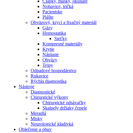
Čiapky, masky, okuliare
Nohavice, tričká
Pacientske
Plášte
Obväzový, krycí a fixačný materiál
Gázy
Hemostatika
Sieťky
Kompresné materiály
Krytie
Náplaste
Obväzy
Tejpy
Odpadové hospodárstvo
Rukavice
Rýchla diagnostika
Nástroje
Diagnostické
Chirurgické výkony
Chirurgické odsávačky
Skalpely držiaky čepele
Meradlá
Misky
Neurologické kladivká
Oblečenie a obuv