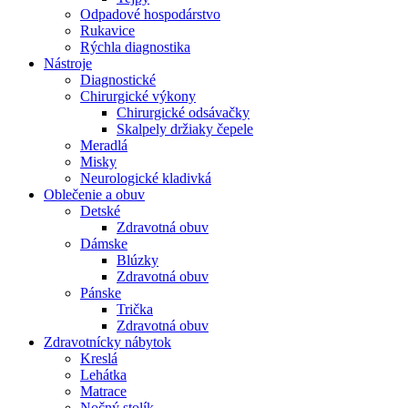
Odpadové hospodárstvo
Rukavice
Rýchla diagnostika
Nástroje
Diagnostické
Chirurgické výkony
Chirurgické odsávačky
Skalpely držiaky čepele
Meradlá
Misky
Neurologické kladivká
Oblečenie a obuv
Detské
Zdravotná obuv
Dámske
Blúzky
Zdravotná obuv
Pánske
Trička
Zdravotná obuv
Zdravotnícky nábytok
Kreslá
Lehátka
Matrace
Nočný stolík