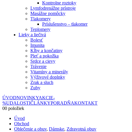
Kontrolne roztoky
Lymfodrenážne prístroje
Masážne pomôcky
Tlakomery
Príslušenstvo – tlakomer
Teplomery
Lieky a liečivá
Bolesť
Imunita
Kĺby a končatiny
Pleť a pokožka
Srdce a cievy
Trávenie
Vitamíny a minerály
Výživové doplnky
Zrak a sluch
Zuby
ÚVOD
NOVINKY
AKCIE
-
%
UDALOSTI
ČLÁNKY
PORADŇA
KONTAKT
0
0 položiek
Úvod
Obchod
Oblečenie a obuv
,
Dámske
,
Zdravotná obuv