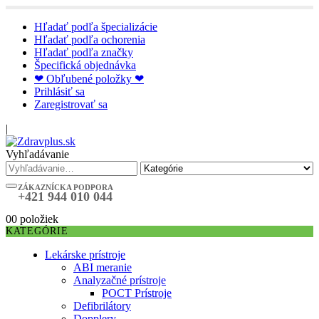
Hľadať podľa špecializácie
Hľadať podľa ochorenia
Hľadať podľa značky
Špecifická objednávka
❤ Obľubené položky ❤
Prihlásiť sa
Zaregistrovať sa
|
Vyhľadávanie
ZÁKAZNÍCKA PODPORA
+421 944 010 044
0
0 položiek
KATEGÓRIE
Lekárske prístroje
ABI meranie
Analyzačné prístroje
POCT Prístroje
Defibrilátory
Dopplery