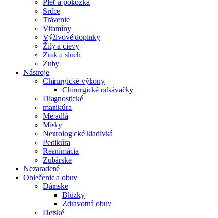
Pleť a pokožka
Srdce
Trávenie
Vitamíny
Výživové doplnky
Žily a cievy
Zrak a sluch
Zuby
Nástroje
Chirurgické výkony
Chirurgické odsávačky
Diagnostické
manikúra
Meradlá
Misky
Neurologické kladivká
Pedikúra
Reanimácia
Zubárske
Nezaradené
Oblečenie a obuv
Dámske
Blúzky
Zdravotná obuv
Detské