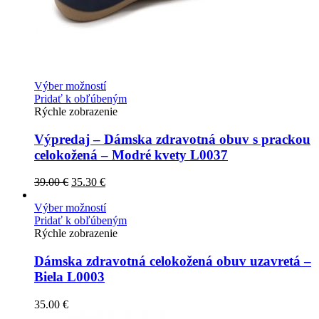
Výber možností
Pridať k obľúbeným
Rýchle zobrazenie
Výpredaj – Dámska zdravotná obuv s prackou
celokožená – Modré kvety L0037
39.00
€
35.30
€
Výber možností
Pridať k obľúbeným
Rýchle zobrazenie
Dámska zdravotná celokožená obuv uzavretá –
Biela L0003
35.00
€