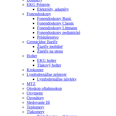
EKG Prístroje
Elektródy, adaptéry
Fonendoskopy
Fonendoskopy Basic
Fonendoskopy Classic
Fonendoskopy Littmann
Fonendoskopy pediatrické
Príslušenstvo
Germicídne žiariče
Žiariče mobilné
Žiariče na stenu
Holter
EKG holter
Tlakový holter
Krokomer
Lymfodrenážne prístroje
Lymfodrenážne návleky
MTZ
Otoskop oftalmoskop
Oxymetre
Ozonátory
Sledovanie žíl
Teplomery
Tlakomery