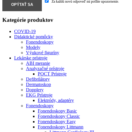
Za každú novú odpoveď mi pošlite upozornenie.
Kategórie produktov
COVID-19
Didaktické pomôcky
Fonendoskopy
Modely
Výukové figuríny
Lekárske prístroje
ABI meranie
Analyzačné prístroje
POCT Prístroje
Defibrilátory
Dermatoskop
Dopplery
EKG Prístroje
Elektródy, adaptéry
Fonendoskopy
Fonendoskopy Basic
Fonendoskopy Classic
Fonendoskopy Easy
Fonendoskopy Littmann