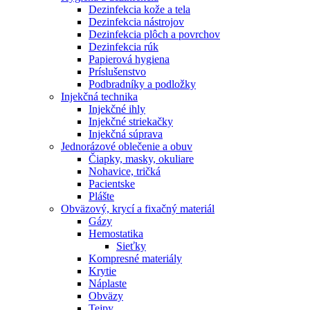
Dezinfekcia kože a tela
Dezinfekcia nástrojov
Dezinfekcia plôch a povrchov
Dezinfekcia rúk
Papierová hygiena
Príslušenstvo
Podbradníky a podložky
Injekčná technika
Injekčné ihly
Injekčné striekačky
Injekčná súprava
Jednorázové oblečenie a obuv
Čiapky, masky, okuliare
Nohavice, tričká
Pacientske
Plášte
Obväzový, krycí a fixačný materiál
Gázy
Hemostatika
Sieťky
Kompresné materiály
Krytie
Náplaste
Obväzy
Tejpy