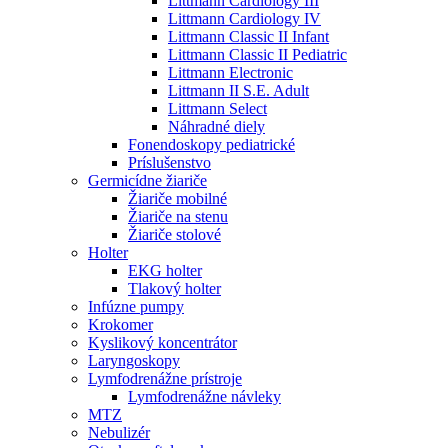
Littmann Cardiology III
Littmann Cardiology IV
Littmann Classic II Infant
Littmann Classic II Pediatric
Littmann Electronic
Littmann II S.E. Adult
Littmann Select
Náhradné diely
Fonendoskopy pediatrické
Príslušenstvo
Germicídne žiariče
Žiariče mobilné
Žiariče na stenu
Žiariče stolové
Holter
EKG holter
Tlakový holter
Infúzne pumpy
Krokomer
Kyslikový koncentrátor
Laryngoskopy
Lymfodrenážne prístroje
Lymfodrenážne návleky
MTZ
Nebulizér