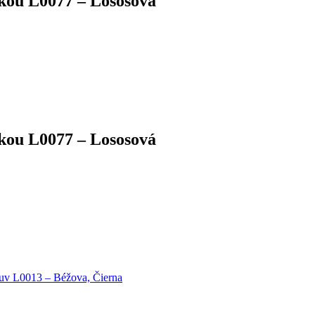
kou L0077 – Lososová
kou L0077 – Lososová
uv L0013 – Béžova, Čierna