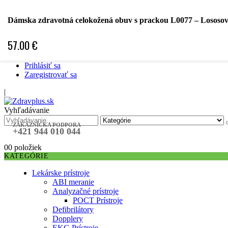
Hľadať podľa špecializácie
Dámska zdravotná celokožená obuv s prackou L0077 – Lososo
Hľadať podľa ochorenia
Hľadať podľa značky
57.00
€
Špecifická objednávka
❤ Obľubené položky ❤
Prihlásiť sa
Zaregistrovať sa
|
Vyhľadávanie
ZÁKAZNÍCKA PODPORA
+421 944 010 044
0
0 položiek
KATEGÓRIE
Lekárske prístroje
ABI meranie
Analyzačné prístroje
POCT Prístroje
Defibrilátory
Dopplery
EKG Prístroje