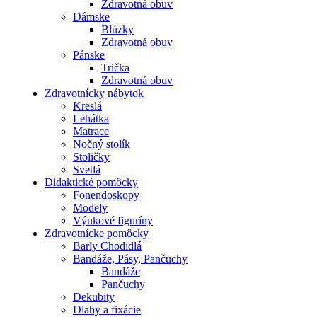
Zdravotná obuv
Dámske
Blúzky
Zdravotná obuv
Pánske
Trička
Zdravotná obuv
Zdravotnícky nábytok
Kreslá
Lehátka
Matrace
Nočný stolík
Stoličky
Svetlá
Didaktické pomôcky
Fonendoskopy
Modely
Výukové figuríny
Zdravotnícke pomôcky
Barly Chodidlá
Bandáže, Pásy, Pančuchy
Bandáže
Pančuchy
Dekubity
Dlahy a fixácie