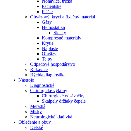
Nohavice, tričká
Pacientske
Plášte
Obväzový, krycí a fixačný materiál
Gázy
Hemostatika
Sieťky
Kompresné materiály
Krytie
Náplaste
Obväzy
Tejpy
Odpadové hospodárstvo
Rukavice
Rýchla diagnostika
Nástroje
Diagnostické
Chirurgické výkony
Chirurgické odsávačky
Skalpely držiaky čepele
Meradlá
Misky
Neurologické kladivká
Oblečenie a obuv
Detské