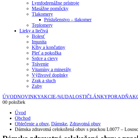
Lymfodrenážne prístroje
Masážne pomôcky
Tlakomery
Príslušenstvo – tlakomer
Teplomery
Lieky a liečivá
Bolesť
Imunita
Kĺby a končatiny
Pleť a pokožka
Srdce a cievy
Trávenie
Vitamíny a minerály
Výživové doplnky
Zrak a sluch
Zuby
ÚVOD
NOVINKY
AKCIE
-%
UDALOSTI
ČLÁNKY
PORADŇA
K
0
0 položiek
Úvod
Obchod
Oblečenie a obuv
,
Dámske
,
Zdravotná obuv
Dámska zdravotná celokožená obuv s prackou L0077 – Losos