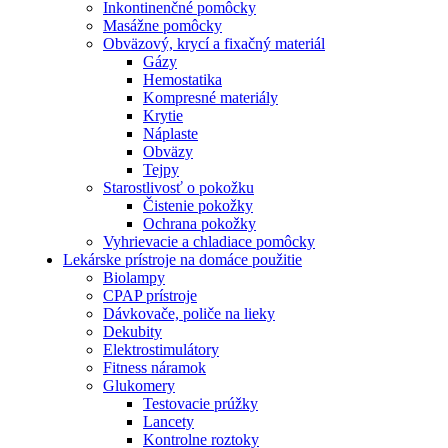
Inkontinenčné pomôcky
Masážne pomôcky
Obväzový, krycí a fixačný materiál
Gázy
Hemostatika
Kompresné materiály
Krytie
Náplaste
Obväzy
Tejpy
Starostlivosť o pokožku
Čistenie pokožky
Ochrana pokožky
Vyhrievacie a chladiace pomôcky
Lekárske prístroje na domáce použitie
Biolampy
CPAP prístroje
Dávkovače, poliče na lieky
Dekubity
Elektrostimulátory
Fitness náramok
Glukomery
Testovacie prúžky
Lancety
Kontrolne roztoky