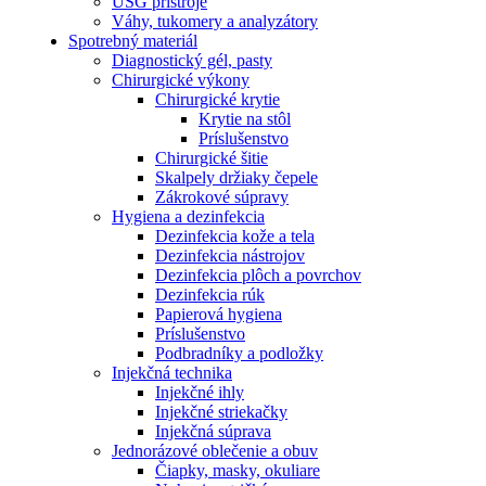
USG prístroje
Váhy, tukomery a analyzátory
Spotrebný materiál
Diagnostický gél, pasty
Chirurgické výkony
Chirurgické krytie
Krytie na stôl
Príslušenstvo
Chirurgické šitie
Skalpely držiaky čepele
Zákrokové súpravy
Hygiena a dezinfekcia
Dezinfekcia kože a tela
Dezinfekcia nástrojov
Dezinfekcia plôch a povrchov
Dezinfekcia rúk
Papierová hygiena
Príslušenstvo
Podbradníky a podložky
Injekčná technika
Injekčné ihly
Injekčné striekačky
Injekčná súprava
Jednorázové oblečenie a obuv
Čiapky, masky, okuliare