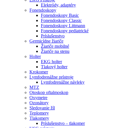
Elektródy, adaptéry
Fonendoskopy
Fonendoskopy Basic
Fonendoskopy Classic
Fonendoskopy Littmann
Fonendoskopy pediatrické
Príslušenstvo
Germicídne žiariče
Žiariče mobilné
Žiariče na stenu
Holter
EKG holter
Tlakový holter
Krokomer
Lymfodrenážne prístroje
Lymfodrenážne návleky
MTZ
Otoskop oftalmoskop
Oxymetre
Ozonátory
Sledovanie žíl
Teplomery
Tlakomery
Príslušenstvo – tlakomer