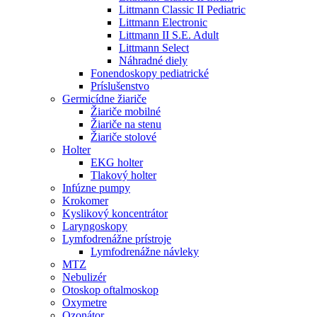
Littmann Classic II Pediatric
Littmann Electronic
Littmann II S.E. Adult
Littmann Select
Náhradné diely
Fonendoskopy pediatrické
Príslušenstvo
Germicídne žiariče
Žiariče mobilné
Žiariče na stenu
Žiariče stolové
Holter
EKG holter
Tlakový holter
Infúzne pumpy
Krokomer
Kyslikový koncentrátor
Laryngoskopy
Lymfodrenážne prístroje
Lymfodrenážne návleky
MTZ
Nebulizér
Otoskop oftalmoskop
Oxymetre
Ozonátor