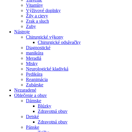
Vitamíny
Výživové doplnky
Žily a cievy
Zrak a sluch
Zuby
Nástroje
Chirurgické výkony
Chirurgické odsávačky
Diagnostické
manikúra
Meradlá
Misky
Neurologické kladivká
Pedikúra
Reanimácia
Zubárske
Nezaradené
Oblečenie a obuv
Dámske
Blúzky
Zdravotná obuv
Detské
Zdravotná obuv
Pánske