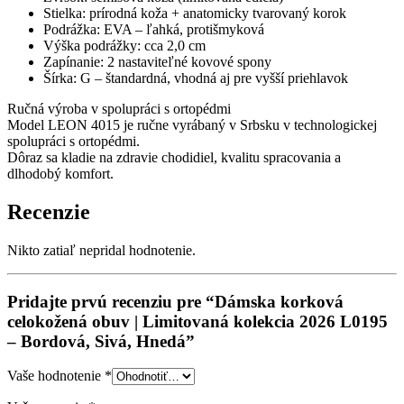
Stielka: prírodná koža + anatomicky tvarovaný korok
Podrážka: EVA – ľahká, protišmyková
Výška podrážky: cca 2,0 cm
Zapínanie: 2 nastaviteľné kovové spony
Šírka: G – štandardná, vhodná aj pre vyšší priehlavok
Ručná výroba v spolupráci s ortopédmi
Model LEON 4015 je ručne vyrábaný v Srbsku v technologickej
spolupráci s ortopédmi.
Dôraz sa kladie na zdravie chodidiel, kvalitu spracovania a
dlhodobý komfort.
Recenzie
Nikto zatiaľ nepridal hodnotenie.
Pridajte prvú recenziu pre “Dámska korková
celokožená obuv | Limitovaná kolekcia 2026 L0195
– Bordová, Sivá, Hnedá”
Vaše hodnotenie
*