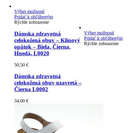
Výber možností
Pridať k obľúbeným
Rýchle zobrazenie
Výber možností
Dámska zdravotná
Pridať k obľúbeným
celokožená obuv – Klinový
Rýchle zobrazenie
opätok – Biela, Čierna,
Hnedá, L0020
50.50
€
Dámska zdravotná
celokožená obuv uzavretá –
Čierna L0002
34.00
€