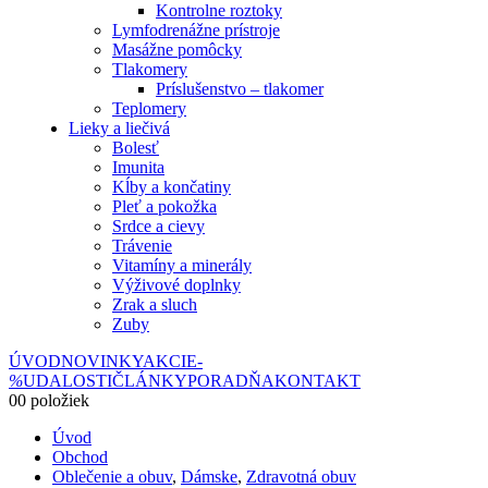
Kontrolne roztoky
Lymfodrenážne prístroje
Masážne pomôcky
Tlakomery
Príslušenstvo – tlakomer
Teplomery
Lieky a liečivá
Bolesť
Imunita
Kĺby a končatiny
Pleť a pokožka
Srdce a cievy
Trávenie
Vitamíny a minerály
Výživové doplnky
Zrak a sluch
Zuby
ÚVOD
NOVINKY
AKCIE
-
%
UDALOSTI
ČLÁNKY
PORADŇA
KONTAKT
0
0 položiek
Úvod
Obchod
Oblečenie a obuv
,
Dámske
,
Zdravotná obuv