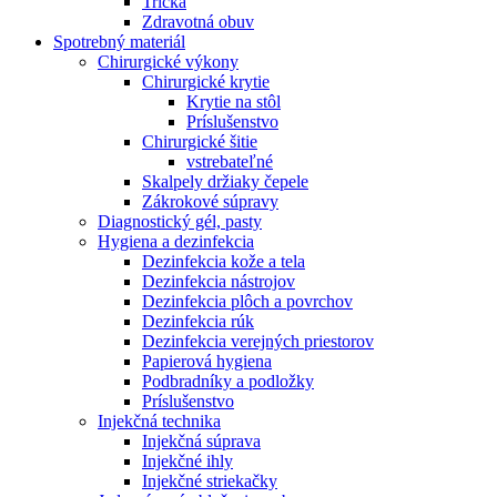
Trička
Zdravotná obuv
Spotrebný materiál
Chirurgické výkony
Chirurgické krytie
Krytie na stôl
Príslušenstvo
Chirurgické šitie
vstrebateľné
Skalpely držiaky čepele
Zákrokové súpravy
Diagnostický gél, pasty
Hygiena a dezinfekcia
Dezinfekcia kože a tela
Dezinfekcia nástrojov
Dezinfekcia plôch a povrchov
Dezinfekcia rúk
Dezinfekcia verejných priestorov
Papierová hygiena
Podbradníky a podložky
Príslušenstvo
Injekčná technika
Injekčná súprava
Injekčné ihly
Injekčné striekačky