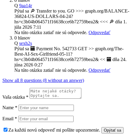
0 hlasov
Q
9aa14r
Pýtal sa
🔎 Transfer to you. GO >>> graph.org/BALANCE-
36824-US-DOLLARS-04-24?
hs=c3b04b064571f16638cce6b72759bea2& <<< 🔎
dňa
1.
júla 2026 7:11
Na túto otázku zatiaľ nie sú odpovede.
Odpovedať
0 hlasov
Q
sexh2s
Pýtal sa
🏧 Payment No. 542733 GET >> graph.org/The-
Best-AI-Sex-Girlfriend-05-11?
hs=c3b04b064571f16638cce6b72759bea2& << 🏧
dňa
24.
júna 2026 0:27
Na túto otázku zatiaľ nie sú odpovede.
Odpovedať
Show all 8 questions (8 without an answer)
Vaša otázka
*
Name
*
Email
*
Za každú novú odpoveď mi pošlite upozornenie.