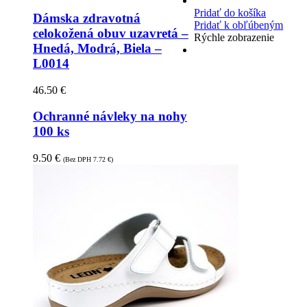
Pridať do košíka
Dámska zdravotná
Pridať k obľúbeným
celokožená obuv uzavretá –
Rýchle zobrazenie
Hnedá, Modrá, Biela –
L0014
46.50
€
Ochranné návleky na nohy
100 ks
9.50
€
(Bez DPH
7.72
€
)