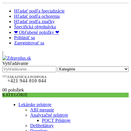
Hľadať podľa špecializácie
Hľadať podľa ochorenia
Hľadať podľa značky
Špecifická objednávka
❤ Obľubené položky ❤
Prihlásiť sa
Zaregistrovať sa
|
Vyhľadávanie
ZÁKAZNÍCKA PODPORA
+421 944 010 044
0
0 položiek
KATEGÓRIE
Lekárske prístroje
ABI meranie
Analyzačné prístroje
POCT Prístroje
Defibrilátory
Dopplery