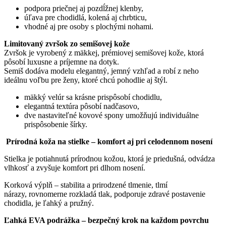
podpora priečnej aj pozdĺžnej klenby,
úľava pre chodidlá, kolená aj chrbticu,
vhodné aj pre osoby s plochými nohami.
Limitovaný zvršok zo semišovej kože
Zvršok je vyrobený z mäkkej, prémiovej semišovej kože, ktorá
pôsobí luxusne a príjemne na dotyk.
Semiš dodáva modelu elegantný, jemný vzhľad a robí z neho
ideálnu voľbu pre ženy, ktoré chcú pohodlie aj štýl.
mäkký velúr sa krásne prispôsobí chodidlu,
elegantná textúra pôsobí nadčasovo,
dve nastaviteľné kovové spony umožňujú individuálne
prispôsobenie šírky.
Prírodná koža na stielke – komfort aj pri celodennom nosení
Stielka je potiahnutá prírodnou kožou, ktorá je priedušná, odvádza
vlhkosť a zvyšuje komfort pri dlhom nosení.
Korková výplň – stabilita a prirodzené tlmenie, tlmí
nárazy, rovnomerne rozkladá tlak, podporuje zdravé postavenie
chodidla, je ľahký a pružný.
Ľahká EVA podrážka – bezpečný krok na každom povrchu