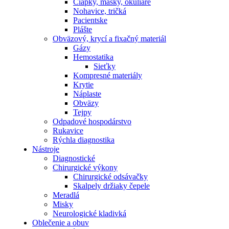
Čiapky, masky, okuliare
Nohavice, tričká
Pacientske
Plášte
Obväzový, krycí a fixačný materiál
Gázy
Hemostatika
Sieťky
Kompresné materiály
Krytie
Náplaste
Obväzy
Tejpy
Odpadové hospodárstvo
Rukavice
Rýchla diagnostika
Nástroje
Diagnostické
Chirurgické výkony
Chirurgické odsávačky
Skalpely držiaky čepele
Meradlá
Misky
Neurologické kladivká
Oblečenie a obuv