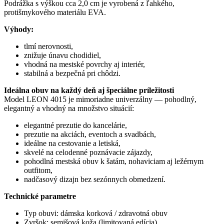
Podrážka s výškou cca 2,0 cm je vyrobená z ľahkého,
protišmykového materiálu EVA.
Výhody:
tlmí nerovnosti,
znižuje únavu chodidiel,
vhodná na mestské povrchy aj interiér,
stabilná a bezpečná pri chôdzi.
Ideálna obuv na každý deň aj špeciálne príležitosti
Model LEON 4015 je mimoriadne univerzálny — pohodlný,
elegantný a vhodný na množstvo situácií:
elegantné prezutie do kancelárie,
prezutie na akciách, eventoch a svadbách,
ideálne na cestovanie a letiská,
skvelé na celodenné poznávacie zájazdy,
pohodlná mestská obuv k šatám, nohaviciam aj ležérnym
outfitom,
nadčasový dizajn bez sezónnych obmedzení.
Technické parametre
Typ obuvi: dámska korková / zdravotná obuv
Zvršok: semišová koža (limitovaná edícia)