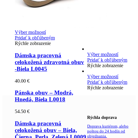
Výber možností
Pridať k obľúbeným
Rýchle zobrazenie
Výber možností
Dámska pracovná
Pridať k obľúbeným
celokožená zdravotná obuv
Rýchle zobrazenie
-Biela L0045
Výber možností
40.00
€
Pridať k obľúbeným
Rýchle zobrazenie
Pánska obuv – Modrá,
Hnedá, Biela L0018
54.50
€
Rýchla doprava
Dámska pracovná
Doprava kuriérom, alebo
celokožená obuv – Biela,
poštou do 24 hodín od
Čierna, Perla, Zelená L0009
objednania.