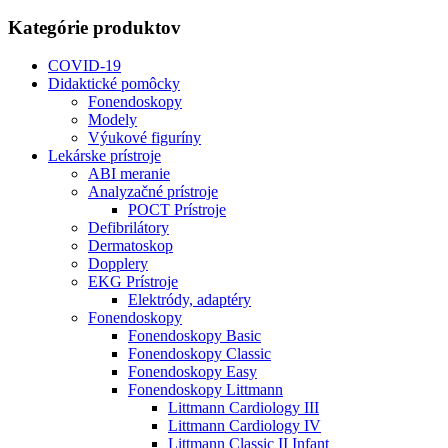
Kategórie produktov
COVID-19
Didaktické pomôcky
Fonendoskopy
Modely
Výukové figuríny
Lekárske prístroje
ABI meranie
Analyzačné prístroje
POCT Prístroje
Defibrilátory
Dermatoskop
Dopplery
EKG Prístroje
Elektródy, adaptéry
Fonendoskopy
Fonendoskopy Basic
Fonendoskopy Classic
Fonendoskopy Easy
Fonendoskopy Littmann
Littmann Cardiology III
Littmann Cardiology IV
Littmann Classic II Infant