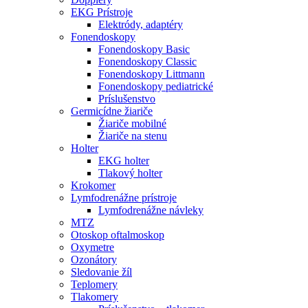
EKG Prístroje
Elektródy, adaptéry
Fonendoskopy
Fonendoskopy Basic
Fonendoskopy Classic
Fonendoskopy Littmann
Fonendoskopy pediatrické
Príslušenstvo
Germicídne žiariče
Žiariče mobilné
Žiariče na stenu
Holter
EKG holter
Tlakový holter
Krokomer
Lymfodrenážne prístroje
Lymfodrenážne návleky
MTZ
Otoskop oftalmoskop
Oxymetre
Ozonátory
Sledovanie žíl
Teplomery
Tlakomery