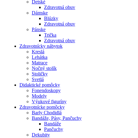
Detské
Zdravotná obuv
Dámske
Blúzky
Zdravotná obuv
Pánske
Trička
Zdravotná obuv
Zdravotnícky nábytok
Kreslá
Lehátka
Matrace
Nočný stolík
Stoličky
Svetlá
Didaktické pomôcky
Fonendoskopy
Modely
Výukové figuríny
Zdravotnícke pomôcky
Barly Chodidlá
Bandáže, Pásy, Pančuchy
Bandáže
Pančuchy
Dekubity