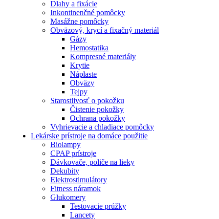
Dlahy a fixácie
Inkontinenčné pomôcky
Masážne pomôcky
Obväzový, krycí a fixačný materiál
Gázy
Hemostatika
Kompresné materiály
Krytie
Náplaste
Obväzy
Tejpy
Starostlivosť o pokožku
Čistenie pokožky
Ochrana pokožky
Vyhrievacie a chladiace pomôcky
Lekárske prístroje na domáce použitie
Biolampy
CPAP prístroje
Dávkovače, poliče na lieky
Dekubity
Elektrostimulátory
Fitness náramok
Glukomery
Testovacie prúžky
Lancety