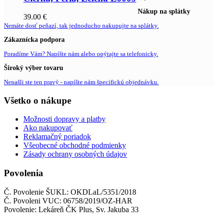
Nákup na splátky
39.00
€
Nemáte dosť peňazí, tak jednoducho nakupujte na splátky.
Zákaznícka podpora
Poradíme Vám? Napíšte nám alebo opýtajte sa telefonicky.
Široký výber tovaru
Nenašli ste ten pravý - napíšte nám špecifickú objednávku.
Všetko o nákupe
Možnosti dopravy a platby
Ako nakupovať
Reklamačný poriadok
Všeobecné obchodné podmienky
Zásady ochrany osobných údajov
Povolenia
Č. Povolenie ŠUKL: OKDLaL/5351/2018
Č. Povoleni VUC: 06758/2019/OZ-HAR
Povolenie: Lekáreň ČK Plus, Sv. Jakuba 33