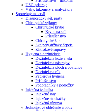
Príslušenstvo – tlakomer
USG prístroje
Váhy, tukomery a analyzátory
Spotrebný materiál
Diagnostický gél, pasty
Chirurgické výkony
Chirurgické krytie
Krytie na stôl
Príslušenstvo
Chirurgické šitie
Skalpely držiaky čepele
Zákrokové súpravy
Hygiena a dezinfekcia
Dezinfekcia kože a tela
Dezinfekcia nástrojov
Dezinfekcia plôch a povrchov
Dezinfekcia rúk
Papierová hygiena
Príslušenstvo
Podbradníky a podložky
Injekčná technika
Injekčné ihly
Injekčné striekačky
Injekčná súprava
Jednorázové oblečenie a obuv