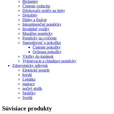
Biolampy
Čistenie vzduchu
Dávkovače poliče na lieky
Dekubity
Dlahy a fixácie
Inkontinenčné pomôcky
Invalidné vozíky
Masážne pomôcky
Pomôcky na cvičenie
Starostlivosť o pokožku
Čistenie pokožky
Ochrana pokožky
Vložky do topánok
Vyhrievacie a chladiace pomôcky
Zdravotnícky nábytok
Elektické postele
kreslá
Lehátka
matrace
nočný stolík
Stoličky
Svetlá
Súvisiace produkty