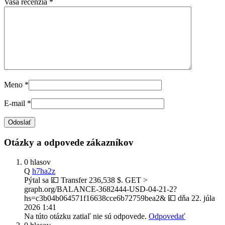
Vaša recenzia
*
Meno
*
E-mail
*
Otázky a odpovede zákazníkov
0 hlasov
Q
h7ha2z
Pýtal sa
💷 Transfer 236,538 $. GET >
graph.org/BALANCE-3682444-USD-04-21-2?
hs=c3b04b064571f16638cce6b72759bea2& 💷
dňa
22. júla
2026 1:41
Na túto otázku zatiaľ nie sú odpovede.
Odpovedať