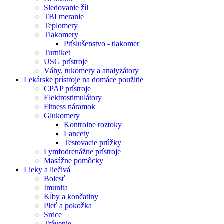
Sledovanie žíl
TBI meranie
Teplomery
Tlakomery
Príslušenstvo - tlakomer
Turniket
USG prístroje
Váhy, tukomery a analyzátory
Lekárske prístroje na domáce použitie
CPAP prístroje
Elektrostimulátory
Fitness náramok
Glukomery
Kontrolne roztoky
Lancety
Testovacie prúžky
Lymfodrenážne prístroje
Masážne pomôcky
Lieky a liečivá
Bolesť
Imunita
Kĺby a končatiny
Pleť a pokožka
Srdce
Trávenie