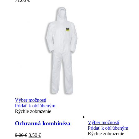
71.00
€
Výber možností
Pridať k obľúbeným
Rýchle zobrazenie
Výber možností
Ochranná kombinéza
Pridať k obľúbeným
Rýchle zobrazenie
9.00
€
3.50
€