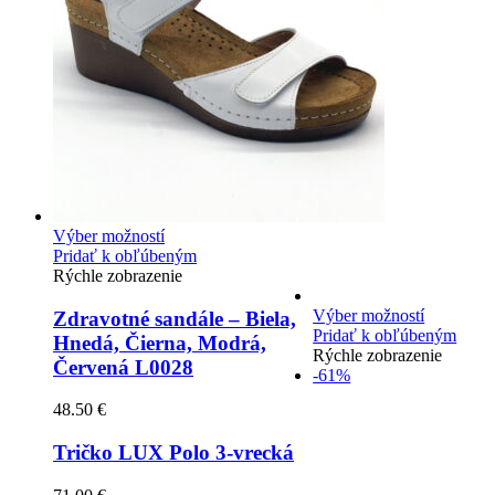
Výber možností
Pridať k obľúbeným
Rýchle zobrazenie
Výber možností
Zdravotné sandále – Biela,
Pridať k obľúbeným
Hnedá, Čierna, Modrá,
Rýchle zobrazenie
Červená L0028
-61%
48.50
€
Tričko LUX Polo 3-vrecká