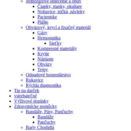
Jednorázové oblečenie a obuv
Čiapky, masky, okuliare
Nohavice, tričká, návleky
Pacientske
Plášte
Obväzový, krycí a fixačný materiál
Gázy
Hemostatika
Sieťky
Kompresné materiály
Krytie
Náplaste
Obväzy
Tejpy
Odpadové hospodárstvo
Rukavice
Rýchla diagnostika
Tip na darček
vstrebateľné
Výživové doplnky
Zdravotnícke pomôcky
Bandáže, Pásy, Pančuchy
Bandáže
Pančuchy
Barly Chodidlá