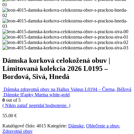
Dámska korková celokožená obuv |
Limitovaná kolekcia 2026 L0195 –
Bordová, Sivá, Hnedá
Dámska zdravotná obuv na Hallux Valgus L0194 – Čierna, Béžová
Dámske šľapky Marina white-gold
0
out of 5
( Nikto zatiaľ nepridal hodnotenie. )
55.00
€
Katalógové číslo:
4015
Kategórie:
Dámske
,
Oblečenie a obuv
,
Zdravotná obuv