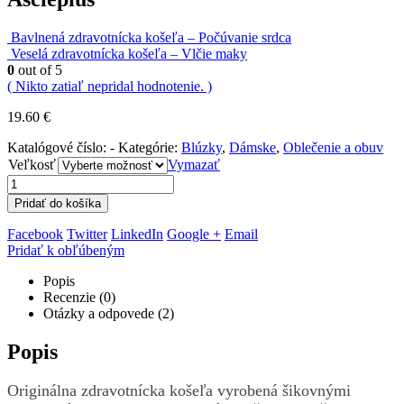
Bavlnená zdravotnícka košeľa – Počúvanie srdca
Veselá zdravotnícka košeľa – Vlčie maky
0
out of 5
( Nikto zatiaľ nepridal hodnotenie. )
19.60
€
Katalógové číslo:
-
Kategórie:
Blúzky
,
Dámske
,
Oblečenie a obuv
Veľkosť
Vymazať
Pridať do košíka
Facebook
Twitter
LinkedIn
Google +
Email
Pridať k obľúbeným
Popis
Recenzie (0)
Otázky a odpovede (2)
Popis
Originálna zdravotnícka košeľa vyrobená šikovnými