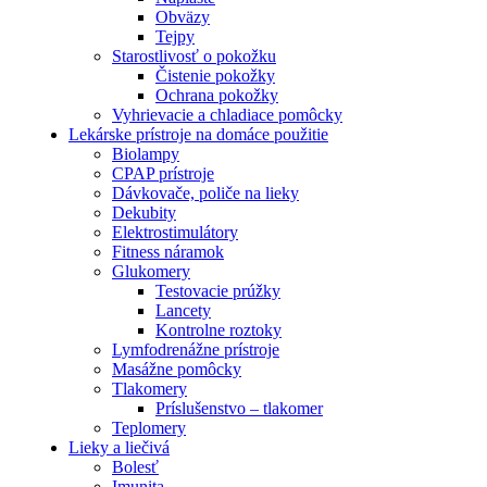
Obväzy
Tejpy
Starostlivosť o pokožku
Čistenie pokožky
Ochrana pokožky
Vyhrievacie a chladiace pomôcky
Lekárske prístroje na domáce použitie
Biolampy
CPAP prístroje
Dávkovače, poliče na lieky
Dekubity
Elektrostimulátory
Fitness náramok
Glukomery
Testovacie prúžky
Lancety
Kontrolne roztoky
Lymfodrenážne prístroje
Masážne pomôcky
Tlakomery
Príslušenstvo – tlakomer
Teplomery
Lieky a liečivá
Bolesť
Imunita