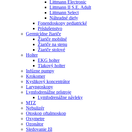
Littmann Electronic
Littmann II S.E. Adult
Littmann Select
Náhradné diely
Fonendoskopy pediatrické
Príslušenstvo
Germicídne žiariče
Žiariče mobilné
Žiariče na stenu
Žiariče stolové
Holter
EKG holter
Tlakový holter
Infúzne pumpy
Krokomer
Kyslikový koncentrátor
Laryngoskopy
Lymfodrenážne prístroje
Lymfodrenážne návleky
MTZ
Nebulizér
Otoskop oftalmoskop
Oxymetre
Ozonátor
Sledovanie žíl