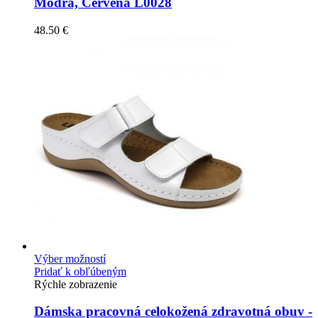
Modrá, Červená L0028
48.50
€
Výber možností
Pridať k obľúbeným
Rýchle zobrazenie
Dámska pracovná celokožená zdravotná obuv -