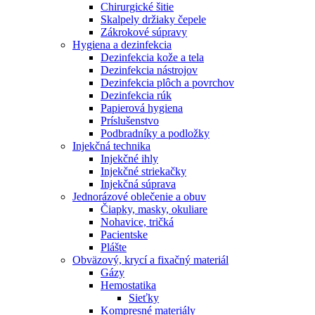
Chirurgické šitie
Skalpely držiaky čepele
Zákrokové súpravy
Hygiena a dezinfekcia
Dezinfekcia kože a tela
Dezinfekcia nástrojov
Dezinfekcia plôch a povrchov
Dezinfekcia rúk
Papierová hygiena
Príslušenstvo
Podbradníky a podložky
Injekčná technika
Injekčné ihly
Injekčné striekačky
Injekčná súprava
Jednorázové oblečenie a obuv
Čiapky, masky, okuliare
Nohavice, tričká
Pacientske
Plášte
Obväzový, krycí a fixačný materiál
Gázy
Hemostatika
Sieťky
Kompresné materiály