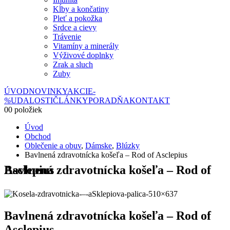
Kĺby a končatiny
Pleť a pokožka
Srdce a cievy
Trávenie
Vitamíny a minerály
Výživové doplnky
Zrak a sluch
Zuby
ÚVOD
NOVINKY
AKCIE
-
%
UDALOSTI
ČLÁNKY
PORADŇA
KONTAKT
0
0 položiek
Úvod
Obchod
Oblečenie a obuv
,
Dámske
,
Blúzky
Bavlnená zdravotnícka košeľa – Rod of Asclepius
Bavlnená zdravotnícka košeľa – Rod of Asclepius
Bavlnená zdravotnícka košeľa – Rod of
Asclepius