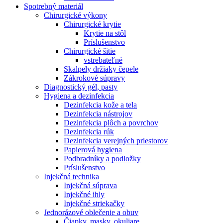
Spotrebný materiál
Chirurgické výkony
Chirurgické krytie
Krytie na stôl
Príslušenstvo
Chirurgické šitie
vstrebateľné
Skalpely držiaky čepele
Zákrokové súpravy
Diagnostický gél, pasty
Hygiena a dezinfekcia
Dezinfekcia kože a tela
Dezinfekcia nástrojov
Dezinfekcia plôch a povrchov
Dezinfekcia rúk
Dezinfekcia verejných priestorov
Papierová hygiena
Podbradníky a podložky
Príslušenstvo
Injekčná technika
Injekčná súprava
Injekčné ihly
Injekčné striekačky
Jednorázové oblečenie a obuv
Čiapky, masky, okuliare