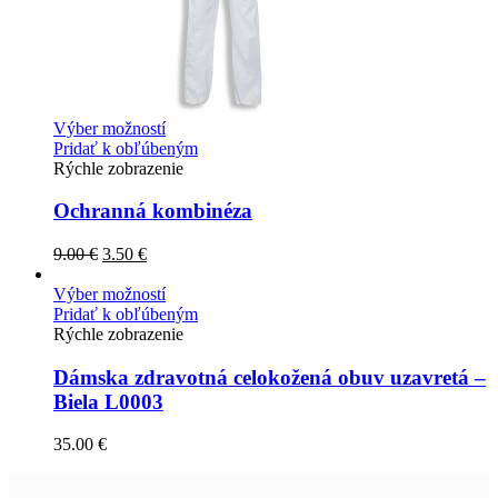
Výber možností
Pridať k obľúbeným
Rýchle zobrazenie
Ochranná kombinéza
9.00
€
3.50
€
Výber možností
Pridať k obľúbeným
Rýchle zobrazenie
Dámska zdravotná celokožená obuv uzavretá –
Biela L0003
35.00
€