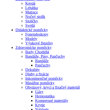
Kreslá
Lehátka
Matrace
Nočný stolík
Stoličky
Svetlá
Didaktické pomôcky
Fonendoskopy
Modely
Výukové figuríny
Zdravotnícke pomôcky
Barly Chodidlá
Bandáže, Pásy, Pančuchy
Bandáže
Pančuchy
Dekubity
Dlahy a fixácie
Inkontinenčné pomôcky
Masážne pomôcky
Obväzový, krycí a fixačný materiál
Gázy
Hemostatika
Kompresné materiály
Krytie
Náplaste