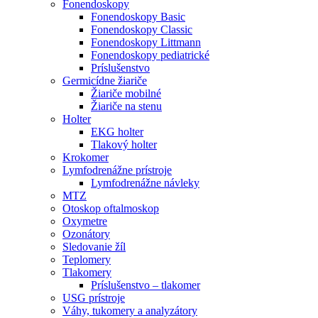
Fonendoskopy
Fonendoskopy Basic
Fonendoskopy Classic
Fonendoskopy Littmann
Fonendoskopy pediatrické
Príslušenstvo
Germicídne žiariče
Žiariče mobilné
Žiariče na stenu
Holter
EKG holter
Tlakový holter
Krokomer
Lymfodrenážne prístroje
Lymfodrenážne návleky
MTZ
Otoskop oftalmoskop
Oxymetre
Ozonátory
Sledovanie žíl
Teplomery
Tlakomery
Príslušenstvo – tlakomer
USG prístroje
Váhy, tukomery a analyzátory