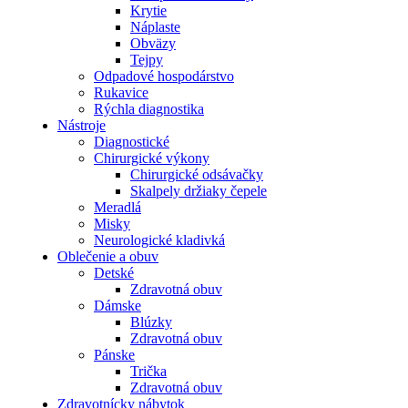
Krytie
Náplaste
Obväzy
Tejpy
Odpadové hospodárstvo
Rukavice
Rýchla diagnostika
Nástroje
Diagnostické
Chirurgické výkony
Chirurgické odsávačky
Skalpely držiaky čepele
Meradlá
Misky
Neurologické kladivká
Oblečenie a obuv
Detské
Zdravotná obuv
Dámske
Blúzky
Zdravotná obuv
Pánske
Trička
Zdravotná obuv
Zdravotnícky nábytok