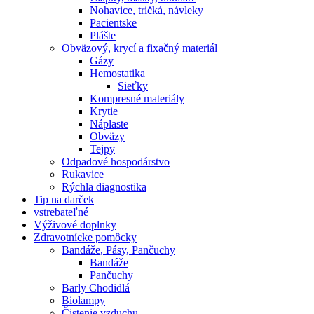
Nohavice, tričká, návleky
Pacientske
Plášte
Obväzový, krycí a fixačný materiál
Gázy
Hemostatika
Sieťky
Kompresné materiály
Krytie
Náplaste
Obväzy
Tejpy
Odpadové hospodárstvo
Rukavice
Rýchla diagnostika
Tip na darček
vstrebateľné
Výživové doplnky
Zdravotnícke pomôcky
Bandáže, Pásy, Pančuchy
Bandáže
Pančuchy
Barly Chodidlá
Biolampy
Čistenie vzduchu