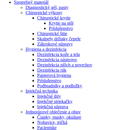
Spotrebný materiál
Diagnostický gél, pasty
Chirurgické výkony
Chirurgické krytie
Krytie na stôl
Príslušenstvo
Chirurgické šitie
Skalpely držiaky čepele
Zákrokové súpravy
Hygiena a dezinfekcia
Dezinfekcia kože a tela
Dezinfekcia nástrojov
Dezinfekcia plôch a povrchov
Dezinfekcia rúk
Papierová hygiena
Príslušenstvo
Podbradníky a podložky
Injekčná technika
Injekčné ihly
Injekčné striekačky
Injekčná súprava
Jednorázové oblečenie a obuv
Čiapky, masky, okuliare
Nohavice, tričká
Pacientske