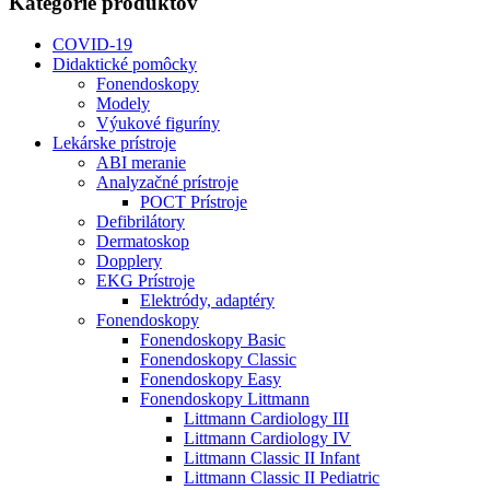
Kategórie produktov
COVID-19
Didaktické pomôcky
Fonendoskopy
Modely
Výukové figuríny
Lekárske prístroje
ABI meranie
Analyzačné prístroje
POCT Prístroje
Defibrilátory
Dermatoskop
Dopplery
EKG Prístroje
Elektródy, adaptéry
Fonendoskopy
Fonendoskopy Basic
Fonendoskopy Classic
Fonendoskopy Easy
Fonendoskopy Littmann
Littmann Cardiology III
Littmann Cardiology IV
Littmann Classic II Infant
Littmann Classic II Pediatric