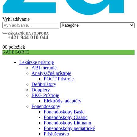
Vyhľadávanie
ZÁKAZNÍCKA PODPORA
+421 944 010 044
0
0 položiek
KATEGÓRIE
Lekárske prístroje
ABI meranie
Analyzačné prístroje
POCT Prístroje
Defibrilátory
Dopplery
EKG Prístroje
Elektródy, adaptéry
Fonendoskopy
Fonendoskopy Basic
Fonendoskopy Classic
Fonendoskopy Littmann
Fonendoskopy pediatrické
Príslušenstvo