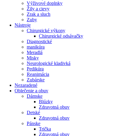
Výživové doplnky
Žily a cievy
Zrak a sluch
Zuby
Nástroje
Chirurgické výkony
Chirurgické odsávačky
Diagnostické
manikúra
Meradlá
Misky
Neurologické kladivká
Pedikúra
Reanimácia
Zubárske
Nezaradené
Oblečenie a obuv
Dámske
Blúzky
Zdravotná obuv
Detské
Zdravotná obuv
Pánske
Trička
Zdravotná obuv