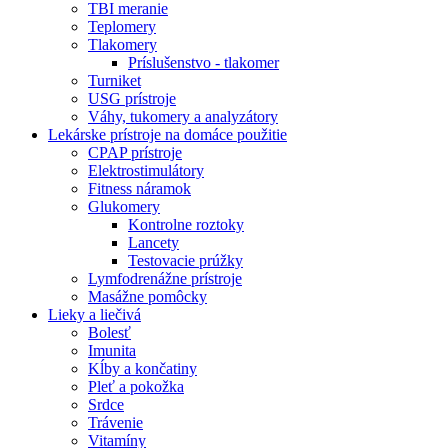
TBI meranie
Teplomery
Tlakomery
Príslušenstvo - tlakomer
Turniket
USG prístroje
Váhy, tukomery a analyzátory
Lekárske prístroje na domáce použitie
CPAP prístroje
Elektrostimulátory
Fitness náramok
Glukomery
Kontrolne roztoky
Lancety
Testovacie prúžky
Lymfodrenážne prístroje
Masážne pomôcky
Lieky a liečivá
Bolesť
Imunita
Kĺby a končatiny
Pleť a pokožka
Srdce
Trávenie
Vitamíny