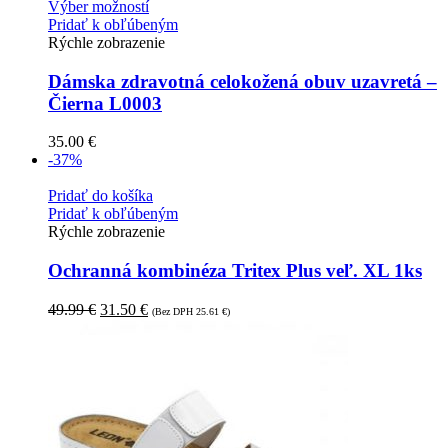
Výber možností
Pridať k obľúbeným
Rýchle zobrazenie
Dámska zdravotná celokožená obuv uzavretá –
Čierna L0003
35.00
€
-37%
Pridať do košíka
Pridať k obľúbeným
Rýchle zobrazenie
Ochranná kombinéza Tritex Plus veľ. XL 1ks
49.99
€
31.50
€
(Bez DPH
25.61
€
)