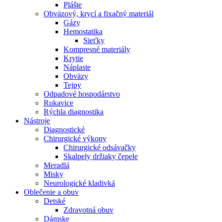
Plášte
Obväzový, krycí a fixačný materiál
Gázy
Hemostatika
Sieťky
Kompresné materiály
Krytie
Náplaste
Obväzy
Tejpy
Odpadové hospodárstvo
Rukavice
Rýchla diagnostika
Nástroje
Diagnostické
Chirurgické výkony
Chirurgické odsávačky
Skalpely držiaky čepele
Meradlá
Misky
Neurologické kladivká
Oblečenie a obuv
Detské
Zdravotná obuv
Dámske