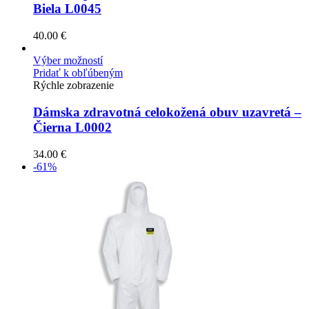
Biela L0045
40.00
€
Výber možností
Pridať k obľúbeným
Rýchle zobrazenie
Dámska zdravotná celokožená obuv uzavretá –
Čierna L0002
34.00
€
-61%