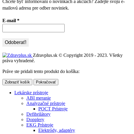
Chcete byť informovaní o novinkách a akciách? Zadejte svoju e-
mailovú adresu pre odber noviniek.
E-mail
*
Zdravplus.sk © Copyright 2019 - 2023. Všetky
práva vyhradené.
Práve ste pridali tento produkt do košíka:
Zobraziť košík
Pokračovať
Lekárske prístroje
ABI meranie
Analyzačné prístroje
POCT Prístroje
Defibrilátory
Dopplery
EKG Prístroje
Elektródy, adaptéry