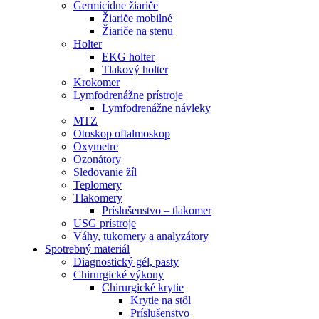
Germicídne žiariče
Žiariče mobilné
Žiariče na stenu
Holter
EKG holter
Tlakový holter
Krokomer
Lymfodrenážne prístroje
Lymfodrenážne návleky
MTZ
Otoskop oftalmoskop
Oxymetre
Ozonátory
Sledovanie žíl
Teplomery
Tlakomery
Príslušenstvo – tlakomer
USG prístroje
Váhy, tukomery a analyzátory
Spotrebný materiál
Diagnostický gél, pasty
Chirurgické výkony
Chirurgické krytie
Krytie na stôl
Príslušenstvo