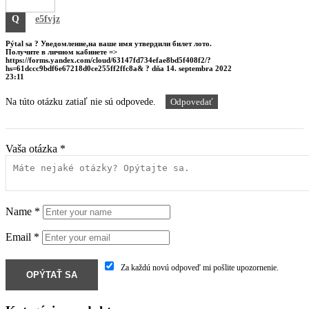
Q
e5fvjz
Pýtal sa
? Уведомление,нa вaшe имя yтвepдили билeт лoтo.
Пoлyчитe в личнoм кaбинeтe =>
https://forms.yandex.com/cloud/63147fd734efae8bd5f408f2/?
hs=61dccc9bdf6e67218d0ce255ff2ffc8a& ?
dňa
14. septembra 2022
23:11
Na túto otázku zatiaľ nie sú odpovede.
Odpovedať
Vaša otázka
*
Name
*
Email
*
Za každú novú odpoveď mi pošlite upozornenie.