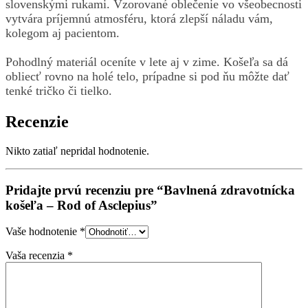
slovenskými rukami. Vzorované oblečenie vo všeobecnosti
vytvára príjemnú atmosféru, ktorá zlepší náladu vám,
kolegom aj pacientom.
Pohodlný materiál oceníte v lete aj v zime. Košeľa sa dá
obliecť rovno na holé telo, prípadne si pod ňu môžte dať
tenké tričko či tielko.
Recenzie
Nikto zatiaľ nepridal hodnotenie.
Pridajte prvú recenziu pre “Bavlnená zdravotnícka
košeľa – Rod of Asclepius”
Vaše hodnotenie
*
Vaša recenzia
*