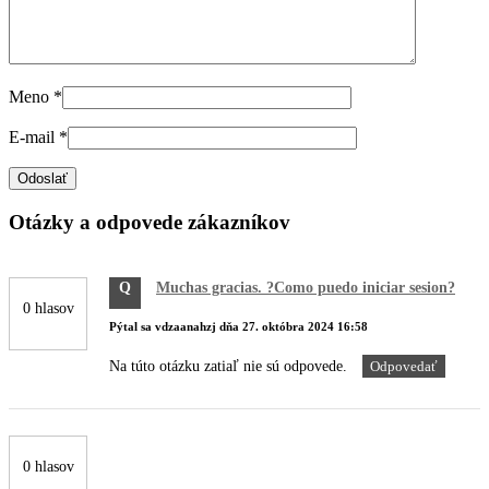
Meno
*
E-mail
*
Otázky a odpovede zákazníkov
Q
Muchas gracias. ?Como puedo iniciar sesion?
0 hlasov
Pýtal sa
vdzaanahzj
dňa
27. októbra 2024 16:58
Na túto otázku zatiaľ nie sú odpovede.
Odpovedať
0 hlasov