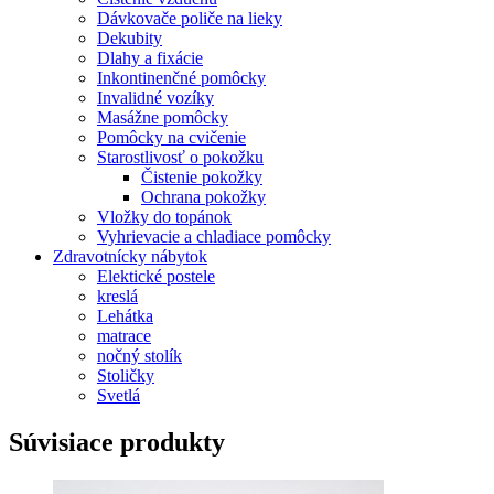
Dávkovače poliče na lieky
Dekubity
Dlahy a fixácie
Inkontinenčné pomôcky
Invalidné vozíky
Masážne pomôcky
Pomôcky na cvičenie
Starostlivosť o pokožku
Čistenie pokožky
Ochrana pokožky
Vložky do topánok
Vyhrievacie a chladiace pomôcky
Zdravotnícky nábytok
Elektické postele
kreslá
Lehátka
matrace
nočný stolík
Stoličky
Svetlá
Súvisiace produkty