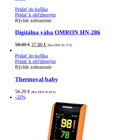
Pridať do košíka
Pridať k obľúbeným
Rýchle zobrazenie
Digitálna váha OMRON HN-286
58.00
€
37.80
€
(Bez DPH
30.73
€
)
Pridať do košíka
Pridať k obľúbeným
Rýchle zobrazenie
Thermoval baby
56.20
€
(Bez DPH
45.69
€
)
-32%