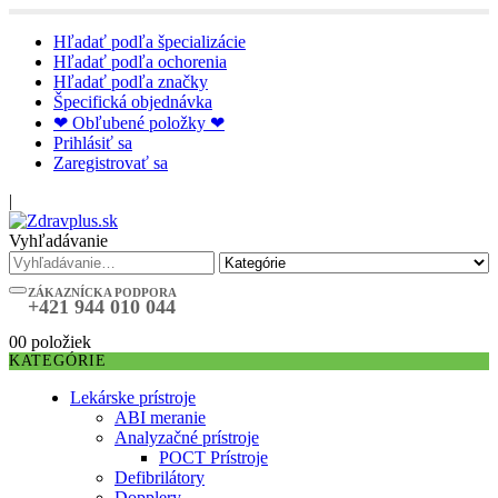
Hľadať podľa špecializácie
Hľadať podľa ochorenia
Hľadať podľa značky
Špecifická objednávka
❤ Obľubené položky ❤
Prihlásiť sa
Zaregistrovať sa
|
Vyhľadávanie
ZÁKAZNÍCKA PODPORA
+421 944 010 044
0
0 položiek
KATEGÓRIE
Lekárske prístroje
ABI meranie
Analyzačné prístroje
POCT Prístroje
Defibrilátory
Dopplery