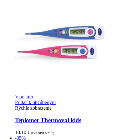
Viac info
Pridať k obľúbeným
Rýchle zobrazenie
Teplomer Thermoval kids
10.10
€
(Bez DPH
8.21
€
)
-35%