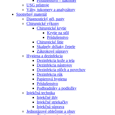
Príslušenstvo – tlakomer
USG prístroje
Váhy, tukomery a analyzátory
Spotrebný materiál
Diagnostický gél, pasty
Chirurgické výkony
Chirurgické krytie
Krytie na stôl
Príslušenstvo
Chirurgické šitie
Skalpely držiaky čepele
Zákrokové súpravy
Hygiena a dezinfekcia
Dezinfekcia kože a tela
Dezinfekcia nástrojov
Dezinfekcia plôch a povrchov
Dezinfekcia rúk
Papierová hygiena
Príslušenstvo
Podbradníky a podložky
Injekčná technika
Injekčné ihly
Injekčné striekačky
Injekčná súprava
Jednorázové oblečenie a obuv