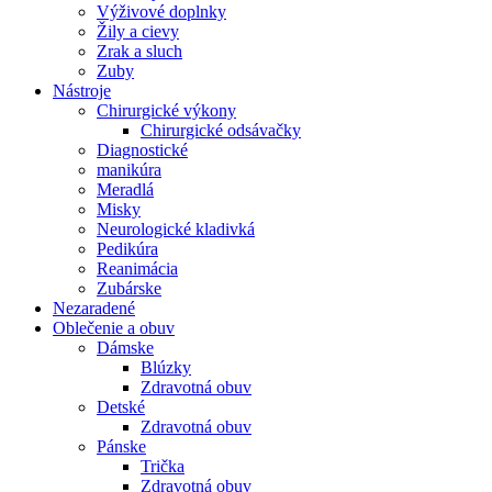
Výživové doplnky
Žily a cievy
Zrak a sluch
Zuby
Nástroje
Chirurgické výkony
Chirurgické odsávačky
Diagnostické
manikúra
Meradlá
Misky
Neurologické kladivká
Pedikúra
Reanimácia
Zubárske
Nezaradené
Oblečenie a obuv
Dámske
Blúzky
Zdravotná obuv
Detské
Zdravotná obuv
Pánske
Trička
Zdravotná obuv