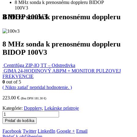
8 MHz sonda k prenosnému doppleru BIDOP
100V3
8 MHz sonda k prenosnému doppleru BIDOP 100V3
8 MHz sonda k prenosnému doppleru
BIDOP 100V3
Centrifúga ZIP-IQ TT – Odstredivka
GIMA 24-HODINOVÝ ABPM + MONITOR PULZOVEJ
FREKVENCIE
0
out of 5
( Nikto zatiaľ nepridal hodnotenie. )
223.00
€
(Bez DPH
181.30
€
)
Kategórie:
Dopplery
,
Lekárske prístroje
Pridať do košíka
Facebook
Twitter
LinkedIn
Google +
Email
Pridať k obľúbeným