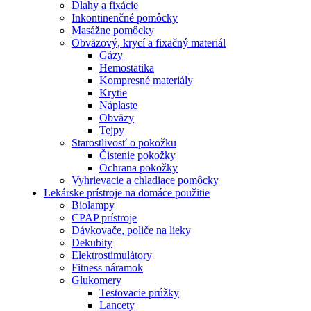
Dlahy a fixácie
Inkontinenčné pomôcky
Masážne pomôcky
Obväzový, krycí a fixačný materiál
Gázy
Hemostatika
Kompresné materiály
Krytie
Náplaste
Obväzy
Tejpy
Starostlivosť o pokožku
Čistenie pokožky
Ochrana pokožky
Vyhrievacie a chladiace pomôcky
Lekárske prístroje na domáce použitie
Biolampy
CPAP prístroje
Dávkovače, poliče na lieky
Dekubity
Elektrostimulátory
Fitness náramok
Glukomery
Testovacie prúžky
Lancety