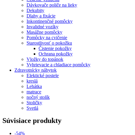
Dávkovače poliče na lieky
Dekubity
Dlahy a fixácie
Inkontinenčné pomôcky
Invalidné vozíky
Masážne pomôcky
Pomôcky na cvičenie
Starostlivosť o pokožku
Čistenie pokožky
Ochrana pokožky
Vložky do topánok
Vyhrievacie a chladiace pomôcky
Zdravotnícky nábytok
Elektické postele
kreslá
Lehátka
matrace
nočný stolík
Stoličky
Svetlá
Súvisiace produkty
-54%