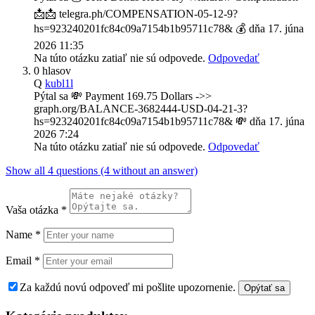
📩📩 telegra.ph/COMPENSATION-05-12-9?
hs=923240201fc84c09a7154b1b95711c78& 💰
dňa
17. júna
2026 11:35
Na túto otázku zatiaľ nie sú odpovede.
Odpovedať
0 hlasov
Q
kubl1l
Pýtal sa
💸 Payment 169.75 Dollars ->>
graph.org/BALANCE-3682444-USD-04-21-3?
hs=923240201fc84c09a7154b1b95711c78& 💸
dňa
17. júna
2026 7:24
Na túto otázku zatiaľ nie sú odpovede.
Odpovedať
Show all 4 questions (4 without an answer)
Vaša otázka
*
Name
*
Email
*
Za každú novú odpoveď mi pošlite upozornenie.