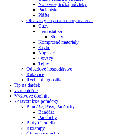
Nohavice, tričká, návleky
Pacientske
Plášte
Obväzový, krycí a fixačný materiál
Gázy
Hemostatika
Sieťky
Kompresné materiály
Krytie
Náplaste
Obväzy
Tejpy
Odpadové hospodárstvo
Rukavice
Rýchla diagnostika
Tip na darček
vstrebateľné
Výživové doplnky
Zdravotnícke pomôcky
Bandáže, Pásy, Pančuchy
Bandáže
Pančuchy
Barly Chodidlá
Biolampy
Čistenie vzduchu