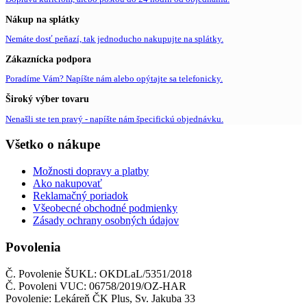
Nákup na splátky
Nemáte dosť peňazí, tak jednoducho nakupujte na splátky.
Zákaznícka podpora
Poradíme Vám? Napíšte nám alebo opýtajte sa telefonicky.
Široký výber tovaru
Nenašli ste ten pravý - napíšte nám špecifickú objednávku.
Všetko o nákupe
Možnosti dopravy a platby
Ako nakupovať
Reklamačný poriadok
Všeobecné obchodné podmienky
Zásady ochrany osobných údajov
Povolenia
Č. Povolenie ŠUKL: OKDLaL/5351/2018
Č. Povoleni VUC: 06758/2019/OZ-HAR
Povolenie: Lekáreň ČK Plus, Sv. Jakuba 33