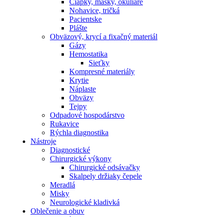
Čiapky, masky, okuliare
Nohavice, tričká
Pacientske
Plášte
Obväzový, krycí a fixačný materiál
Gázy
Hemostatika
Sieťky
Kompresné materiály
Krytie
Náplaste
Obväzy
Tejpy
Odpadové hospodárstvo
Rukavice
Rýchla diagnostika
Nástroje
Diagnostické
Chirurgické výkony
Chirurgické odsávačky
Skalpely držiaky čepele
Meradlá
Misky
Neurologické kladivká
Oblečenie a obuv