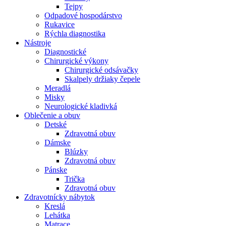
Tejpy
Odpadové hospodárstvo
Rukavice
Rýchla diagnostika
Nástroje
Diagnostické
Chirurgické výkony
Chirurgické odsávačky
Skalpely držiaky čepele
Meradlá
Misky
Neurologické kladivká
Oblečenie a obuv
Detské
Zdravotná obuv
Dámske
Blúzky
Zdravotná obuv
Pánske
Trička
Zdravotná obuv
Zdravotnícky nábytok
Kreslá
Lehátka
Matrace