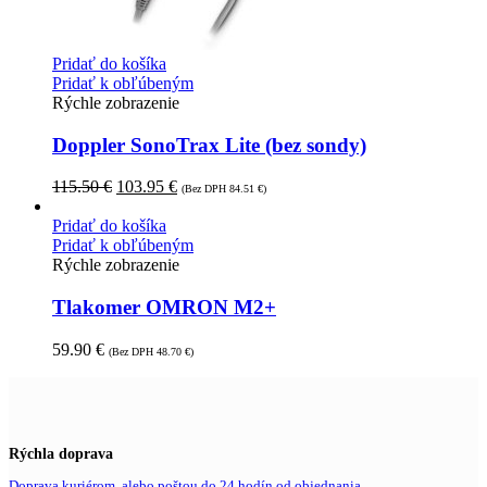
Pridať do košíka
Pridať k obľúbeným
Rýchle zobrazenie
Doppler SonoTrax Lite (bez sondy)
115.50
€
103.95
€
(Bez DPH
84.51
€
)
Pridať do košíka
Pridať k obľúbeným
Rýchle zobrazenie
Tlakomer OMRON M2+
59.90
€
(Bez DPH
48.70
€
)
Rýchla doprava
Doprava kuriérom, alebo poštou do 24 hodín od objednania.