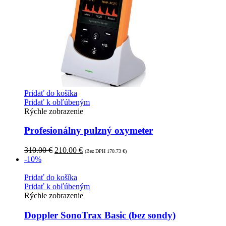
Pridať do košíka
Pridať k obľúbeným
Rýchle zobrazenie
Profesionálny pulzný oxymeter
310.00
€
210.00
€
(Bez DPH
170.73
€
)
-10%
Pridať do košíka
Pridať k obľúbeným
Rýchle zobrazenie
Doppler SonoTrax Basic (bez sondy)