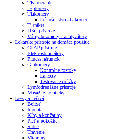
TBI meranie
Teplomery
Tlakomery
Príslušenstvo - tlakomer
Turniket
USG prístroje
Váhy, tukomery a analyzátory
Lekárske prístroje na domáce použitie
CPAP prístroje
Elektrostimulátory
Fitness náramok
Glukomery
Kontrolne roztoky
Lancety
Testovacie prúžky
Lymfodrenážne prístroje
Masážne pomôcky
Lieky a liečivá
Bolesť
Imunita
Kĺby a končatiny
Pleť a pokožka
Srdce
Trávenie
Vitamíny