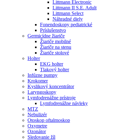
Littmann Electronic
Littmann II S.E. Adult
Littmann Select
Náhradné diely
Fonendoskopy pediatrické
Príslušenstvo
Germicídne žiariče
Žiariče mobilné
Žiariče na stenu
Žiariče stolové
Holter
EKG holter
Tlakový holter
Infúzne pumpy
Krokomer
Kyslikový koncentrátor
Laryngoskopy
Lymfodrenážne prístroje
Lymfodrenážne návleky
MTZ
Nebulizér
Otoskop oftalmoskop
Oxymetre
Ozonátor
Sledovanie žíl