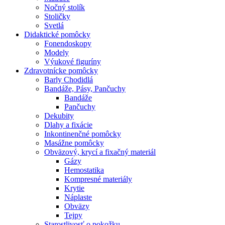
Nočný stolík
Stoličky
Svetlá
Didaktické pomôcky
Fonendoskopy
Modely
Výukové figuríny
Zdravotnícke pomôcky
Barly Chodidlá
Bandáže, Pásy, Pančuchy
Bandáže
Pančuchy
Dekubity
Dlahy a fixácie
Inkontinenčné pomôcky
Masážne pomôcky
Obväzový, krycí a fixačný materiál
Gázy
Hemostatika
Kompresné materiály
Krytie
Náplaste
Obväzy
Tejpy
Starostlivosť o pokožku