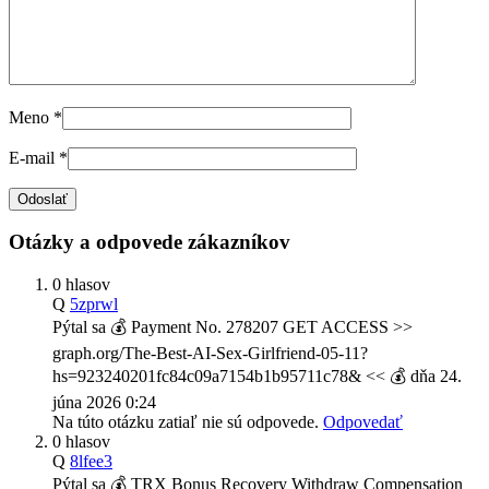
Meno
*
E-mail
*
Otázky a odpovede zákazníkov
0 hlasov
Q
5zprwl
Pýtal sa
💰 Payment No. 278207 GET ACCESS >>
graph.org/The-Best-AI-Sex-Girlfriend-05-11?
hs=923240201fc84c09a7154b1b95711c78& << 💰
dňa
24.
júna 2026 0:24
Na túto otázku zatiaľ nie sú odpovede.
Odpovedať
0 hlasov
Q
8lfee3
Pýtal sa
💰 TRX Bonus Recovery Withdraw Compensation