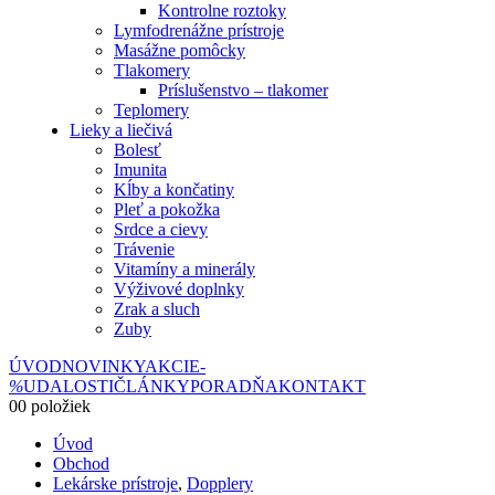
Kontrolne roztoky
Lymfodrenážne prístroje
Masážne pomôcky
Tlakomery
Príslušenstvo – tlakomer
Teplomery
Lieky a liečivá
Bolesť
Imunita
Kĺby a končatiny
Pleť a pokožka
Srdce a cievy
Trávenie
Vitamíny a minerály
Výživové doplnky
Zrak a sluch
Zuby
ÚVOD
NOVINKY
AKCIE
-
%
UDALOSTI
ČLÁNKY
PORADŇA
KONTAKT
0
0 položiek
Úvod
Obchod
Lekárske prístroje
,
Dopplery