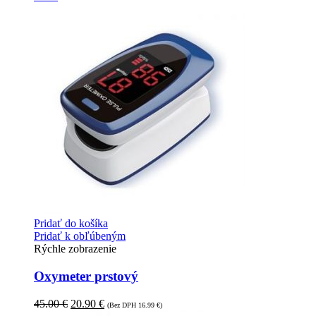
Pridať do košíka
Pridať k obľúbeným
Rýchle zobrazenie
Oxymeter prstový
45.00
€
20.90
€
(Bez DPH
16.99
€
)