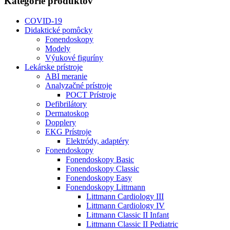
Kategórie produktov
COVID-19
Didaktické pomôcky
Fonendoskopy
Modely
Výukové figuríny
Lekárske prístroje
ABI meranie
Analyzačné prístroje
POCT Prístroje
Defibrilátory
Dermatoskop
Dopplery
EKG Prístroje
Elektródy, adaptéry
Fonendoskopy
Fonendoskopy Basic
Fonendoskopy Classic
Fonendoskopy Easy
Fonendoskopy Littmann
Littmann Cardiology III
Littmann Cardiology IV
Littmann Classic II Infant
Littmann Classic II Pediatric