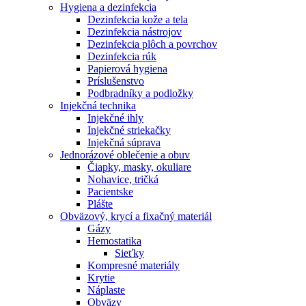
Hygiena a dezinfekcia
Dezinfekcia kože a tela
Dezinfekcia nástrojov
Dezinfekcia plôch a povrchov
Dezinfekcia rúk
Papierová hygiena
Príslušenstvo
Podbradníky a podložky
Injekčná technika
Injekčné ihly
Injekčné striekačky
Injekčná súprava
Jednorázové oblečenie a obuv
Čiapky, masky, okuliare
Nohavice, tričká
Pacientske
Plášte
Obväzový, krycí a fixačný materiál
Gázy
Hemostatika
Sieťky
Kompresné materiály
Krytie
Náplaste
Obväzy