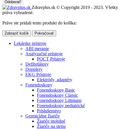
Zdravplus.sk © Copyright 2019 - 2023. Všetky
práva vyhradené.
Práve ste pridali tento produkt do košíka:
Zobraziť košík
Pokračovať
Lekárske prístroje
ABI meranie
Analyzačné prístroje
POCT Prístroje
Defibrilátory
Dopplery
EKG Prístroje
Elektródy, adaptéry
Fonendoskopy
Fonendoskopy Basic
Fonendoskopy Classic
Fonendoskopy Littmann
Fonendoskopy pediatrické
Príslušenstvo
Germicídne žiariče
Žiariče mobilné
Žiariče na stenu