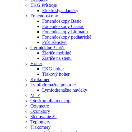
EKG Prístroje
Elektródy, adaptéry
Fonendoskopy
Fonendoskopy Basic
Fonendoskopy Classic
Fonendoskopy Littmann
Fonendoskopy pediatrické
Príslušenstvo
Germicídne žiariče
Žiariče mobilné
Žiariče na stenu
Holter
EKG holter
Tlakový holter
Krokomer
Lymfodrenážne prístroje
Lymfodrenážne návleky
MTZ
Otoskop oftalmoskop
Oxymetre
Ozonátory
Sledovanie žíl
Teplomery
Tlakomery