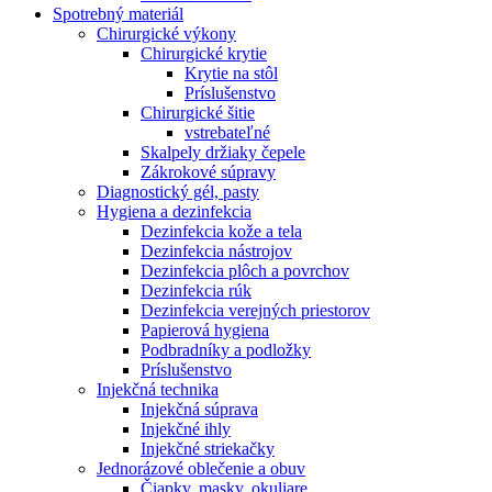
Spotrebný materiál
Chirurgické výkony
Chirurgické krytie
Krytie na stôl
Príslušenstvo
Chirurgické šitie
vstrebateľné
Skalpely držiaky čepele
Zákrokové súpravy
Diagnostický gél, pasty
Hygiena a dezinfekcia
Dezinfekcia kože a tela
Dezinfekcia nástrojov
Dezinfekcia plôch a povrchov
Dezinfekcia rúk
Dezinfekcia verejných priestorov
Papierová hygiena
Podbradníky a podložky
Príslušenstvo
Injekčná technika
Injekčná súprava
Injekčné ihly
Injekčné striekačky
Jednorázové oblečenie a obuv
Čiapky, masky, okuliare