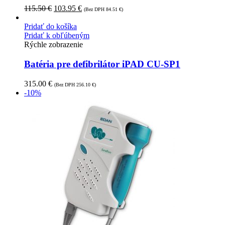
115.50
€
103.95
€
(Bez DPH
84.51
€
)
Pridať do košíka
Pridať k obľúbeným
Rýchle zobrazenie
Batéria pre defibrilátor iPAD CU-SP1
315.00
€
(Bez DPH
256.10
€
)
-10%