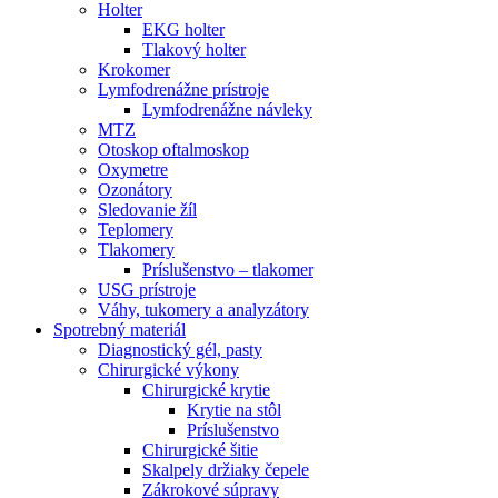
Holter
EKG holter
Tlakový holter
Krokomer
Lymfodrenážne prístroje
Lymfodrenážne návleky
MTZ
Otoskop oftalmoskop
Oxymetre
Ozonátory
Sledovanie žíl
Teplomery
Tlakomery
Príslušenstvo – tlakomer
USG prístroje
Váhy, tukomery a analyzátory
Spotrebný materiál
Diagnostický gél, pasty
Chirurgické výkony
Chirurgické krytie
Krytie na stôl
Príslušenstvo
Chirurgické šitie
Skalpely držiaky čepele
Zákrokové súpravy