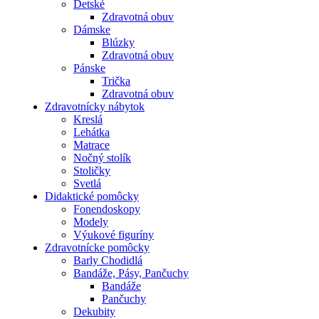
Detské
Zdravotná obuv
Dámske
Blúzky
Zdravotná obuv
Pánske
Trička
Zdravotná obuv
Zdravotnícky nábytok
Kreslá
Lehátka
Matrace
Nočný stolík
Stoličky
Svetlá
Didaktické pomôcky
Fonendoskopy
Modely
Výukové figuríny
Zdravotnícke pomôcky
Barly Chodidlá
Bandáže, Pásy, Pančuchy
Bandáže
Pančuchy
Dekubity