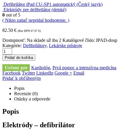
Defibrilátor iPad CU-SP1 automatický (Český jazyk)
Elektródy pre defibrilátor (detské)
0
out of 5
( Nikto zatiaľ nepridal hodnotenie. )
82.50
€
(Bez DPH
67.07
€
)
Dostupnosť:
Na sklade už iba 2
Katalógové číslo:
IPAD-dosp
Kategórie:
Defibrilátory
,
Lekárske prístroje
Pridať do košíka
Určený pre
Kardiológ
,
Prvá pomoc a intenzívna medicína
Facebook
Twitter
LinkedIn
Google +
Email
Pridať k obľúbeným
Popis
Recenzie (0)
Otázky a odpovede
Popis
Elektródy – defibrilátor