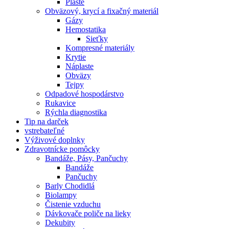
Plášte
Obväzový, krycí a fixačný materiál
Gázy
Hemostatika
Sieťky
Kompresné materiály
Krytie
Náplaste
Obväzy
Tejpy
Odpadové hospodárstvo
Rukavice
Rýchla diagnostika
Tip na darček
vstrebateľné
Výživové doplnky
Zdravotnícke pomôcky
Bandáže, Pásy, Pančuchy
Bandáže
Pančuchy
Barly Chodidlá
Biolampy
Čistenie vzduchu
Dávkovače poliče na lieky
Dekubity