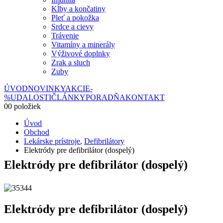
Kĺby a končatiny
Pleť a pokožka
Srdce a cievy
Trávenie
Vitamíny a minerály
Výživové doplnky
Zrak a sluch
Zuby
ÚVOD
NOVINKY
AKCIE
-
%
UDALOSTI
ČLÁNKY
PORADŇA
KONTAKT
0
0 položiek
Úvod
Obchod
Lekárske prístroje
,
Defibrilátory
Elektródy pre defibrilátor (dospelý)
Elektródy pre defibrilátor (dospelý)
Elektródy pre defibrilátor (dospelý)