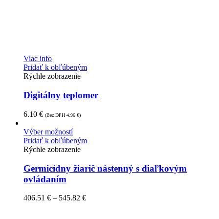
Viac info
Pridať k obľúbeným
Rýchle zobrazenie
Digitálny teplomer
6.10
€
(Bez DPH
4.96
€
)
Výber možností
Pridať k obľúbeným
Rýchle zobrazenie
Germicídny žiarič nástenný s diaľkovým
ovládaním
406.51
€
–
545.82
€