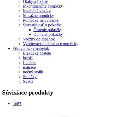
Dlahy a fixácie
Inkontinenčné pomôcky
Invalidné vozíky
Masážne pomôcky
Pomôcky na cvičenie
Starostlivosť o pokožku
Čistenie pokožky
Ochrana pokožky
Vložky do topánok
Vyhrievacie a chladiace pomôcky
Zdravotnícky nábytok
Elektické postele
kreslá
Lehátka
matrace
nočný stolík
Stoličky
Svetlá
Súvisiace produkty
-54%