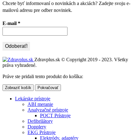
Chcete byť informovaní o novinkách a akciách? Zadejte svoju e-
mailovú adresu pre odber noviniek.
E-mail
*
Zdravplus.sk © Copyright 2019 - 2023. Všetky
práva vyhradené.
Práve ste pridali tento produkt do košíka:
Zobraziť košík
Pokračovať
Lekárske prístroje
ABI meranie
Analyzačné prístroje
POCT Prístroje
Defibrilátory
Dopplery
EKG Prístroje
Elektródy, adaptéry