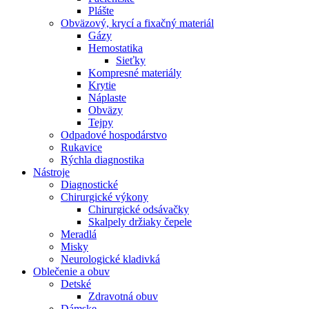
Plášte
Obväzový, krycí a fixačný materiál
Gázy
Hemostatika
Sieťky
Kompresné materiály
Krytie
Náplaste
Obväzy
Tejpy
Odpadové hospodárstvo
Rukavice
Rýchla diagnostika
Nástroje
Diagnostické
Chirurgické výkony
Chirurgické odsávačky
Skalpely držiaky čepele
Meradlá
Misky
Neurologické kladivká
Oblečenie a obuv
Detské
Zdravotná obuv
Dámske