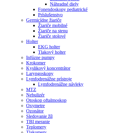
Náhradné diely
Fonendoskopy pediatrické
Príslušenstvo
Germicídne žiariče
Žiariče mobilné
Žiariče na stenu
Žiariče stolové
Holter
EKG holter
Tlakový holter
Infúzne pumpy
Krokomer
Kyslikový koncentrátor
Laryngoskopy
Lymfodrenážne prístroje
Lymfodrenážne návleky
MTZ
Nebulizér
Otoskop oftalmoskop
Oxymetre
Ozonátor
Sledovanie žíl
TBI meranie
Teplomery
Tlakomery