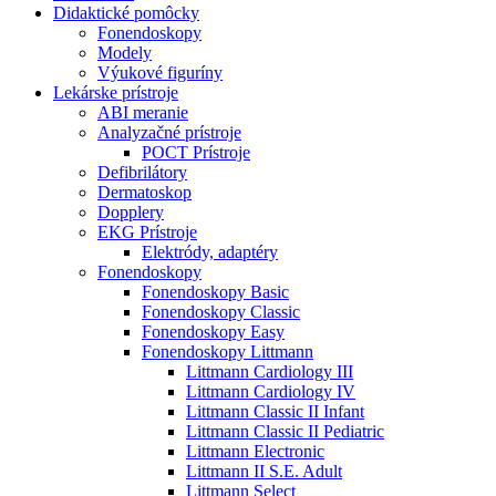
Didaktické pomôcky
Fonendoskopy
Modely
Výukové figuríny
Lekárske prístroje
ABI meranie
Analyzačné prístroje
POCT Prístroje
Defibrilátory
Dermatoskop
Dopplery
EKG Prístroje
Elektródy, adaptéry
Fonendoskopy
Fonendoskopy Basic
Fonendoskopy Classic
Fonendoskopy Easy
Fonendoskopy Littmann
Littmann Cardiology III
Littmann Cardiology IV
Littmann Classic II Infant
Littmann Classic II Pediatric
Littmann Electronic
Littmann II S.E. Adult
Littmann Select