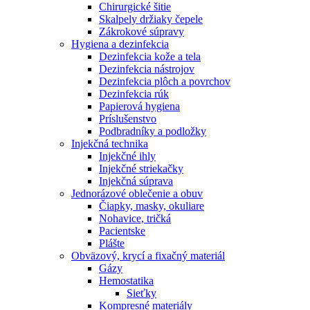
Chirurgické šitie
Skalpely držiaky čepele
Zákrokové súpravy
Hygiena a dezinfekcia
Dezinfekcia kože a tela
Dezinfekcia nástrojov
Dezinfekcia plôch a povrchov
Dezinfekcia rúk
Papierová hygiena
Príslušenstvo
Podbradníky a podložky
Injekčná technika
Injekčné ihly
Injekčné striekačky
Injekčná súprava
Jednorázové oblečenie a obuv
Čiapky, masky, okuliare
Nohavice, tričká
Pacientske
Plášte
Obväzový, krycí a fixačný materiál
Gázy
Hemostatika
Sieťky
Kompresné materiály