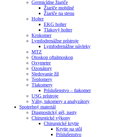
Germicídne žiariče
Žiariče mobilné
Žiariče na stenu
Holter
EKG holter
Tlakový holter
Krokomer
Lymfodrenážne prístroje
Lymfodrenážne návleky
MTZ
Otoskop oftalmoskop
Oxymetre
Ozonátory
Sledovanie žíl
Teplomery
Tlakomery
Príslušenstvo – tlakomer
USG prístroje
Váhy, tukomery a analyzátory
Spotrebný materiál
Diagnostický gél, pasty
Chirurgické výkony
Chirurgické krytie
Krytie na stôl
Príslušenstvo