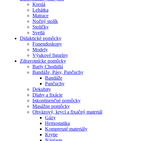
Kreslá
Lehátka
Matrace
Nočný stolík
Stoličky
Svetlá
Didaktické pomôcky
Fonendoskopy
Modely
Výukové figuríny
Zdravotnícke pomôcky
Barly Chodidlá
Bandáže, Pásy, Pančuchy
Bandáže
Pančuchy
Dekubity
Dlahy a fixácie
Inkontinenčné pomôcky
Masážne pomôcky
Obväzový, krycí a fixačný materiál
Gázy
Hemostatika
Kompresné materiály
Krytie
Náplaste