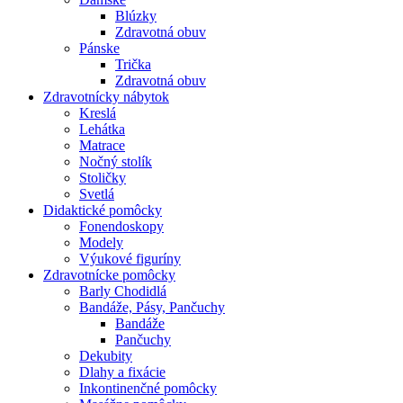
Blúzky
Zdravotná obuv
Pánske
Trička
Zdravotná obuv
Zdravotnícky nábytok
Kreslá
Lehátka
Matrace
Nočný stolík
Stoličky
Svetlá
Didaktické pomôcky
Fonendoskopy
Modely
Výukové figuríny
Zdravotnícke pomôcky
Barly Chodidlá
Bandáže, Pásy, Pančuchy
Bandáže
Pančuchy
Dekubity
Dlahy a fixácie
Inkontinenčné pomôcky