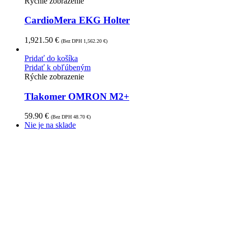
Rýchle zobrazenie
CardioMera EKG Holter
1,921.50
€
(Bez DPH
1,562.20
€
)
Pridať do košíka
Pridať k obľúbeným
Rýchle zobrazenie
Tlakomer OMRON M2+
59.90
€
(Bez DPH
48.70
€
)
Nie je na sklade