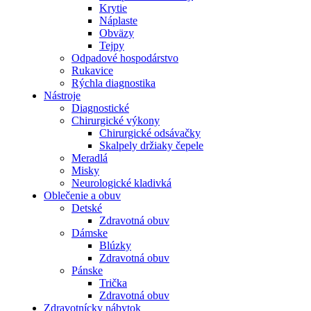
Krytie
Náplaste
Obväzy
Tejpy
Odpadové hospodárstvo
Rukavice
Rýchla diagnostika
Nástroje
Diagnostické
Chirurgické výkony
Chirurgické odsávačky
Skalpely držiaky čepele
Meradlá
Misky
Neurologické kladivká
Oblečenie a obuv
Detské
Zdravotná obuv
Dámske
Blúzky
Zdravotná obuv
Pánske
Trička
Zdravotná obuv
Zdravotnícky nábytok