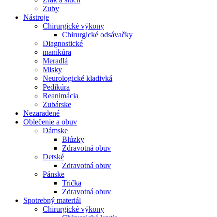
Zuby
Nástroje
Chirurgické výkony
Chirurgické odsávačky
Diagnostické
manikúra
Meradlá
Misky
Neurologické kladivká
Pedikúra
Reanimácia
Zubárske
Nezaradené
Oblečenie a obuv
Dámske
Blúzky
Zdravotná obuv
Detské
Zdravotná obuv
Pánske
Trička
Zdravotná obuv
Spotrebný materiál
Chirurgické výkony