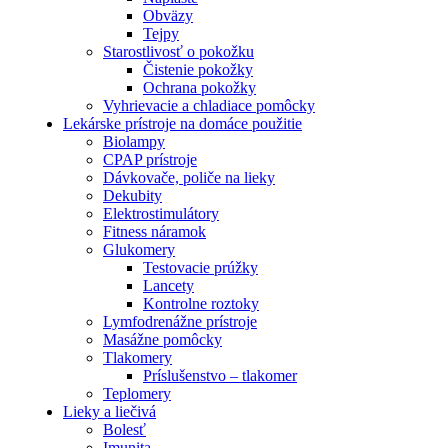
Obväzy
Tejpy
Starostlivosť o pokožku
Čistenie pokožky
Ochrana pokožky
Vyhrievacie a chladiace pomôcky
Lekárske prístroje na domáce použitie
Biolampy
CPAP prístroje
Dávkovače, poliče na lieky
Dekubity
Elektrostimulátory
Fitness náramok
Glukomery
Testovacie prúžky
Lancety
Kontrolne roztoky
Lymfodrenážne prístroje
Masážne pomôcky
Tlakomery
Príslušenstvo – tlakomer
Teplomery
Lieky a liečivá
Bolesť
Imunita