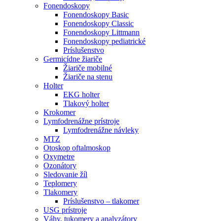
Fonendoskopy
Fonendoskopy Basic
Fonendoskopy Classic
Fonendoskopy Littmann
Fonendoskopy pediatrické
Príslušenstvo
Germicídne žiariče
Žiariče mobilné
Žiariče na stenu
Holter
EKG holter
Tlakový holter
Krokomer
Lymfodrenážne prístroje
Lymfodrenážne návleky
MTZ
Otoskop oftalmoskop
Oxymetre
Ozonátory
Sledovanie žíl
Teplomery
Tlakomery
Príslušenstvo – tlakomer
USG prístroje
Váhy, tukomery a analyzátory