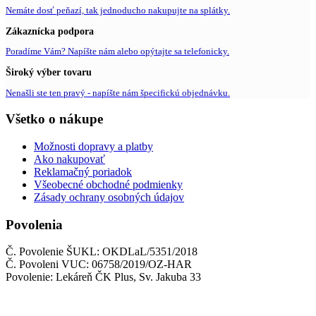
Nemáte dosť peňazí, tak jednoducho nakupujte na splátky.
Zákaznícka podpora
Poradíme Vám? Napíšte nám alebo opýtajte sa telefonicky.
Široký výber tovaru
Nenašli ste ten pravý - napíšte nám špecifickú objednávku.
Všetko o nákupe
Možnosti dopravy a platby
Ako nakupovať
Reklamačný poriadok
Všeobecné obchodné podmienky
Zásady ochrany osobných údajov
Povolenia
Č. Povolenie ŠUKL: OKDLaL/5351/2018
Č. Povoleni VUC: 06758/2019/OZ-HAR
Povolenie: Lekáreň ČK Plus, Sv. Jakuba 33