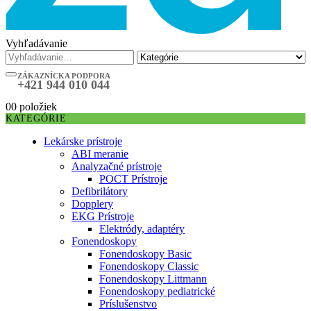
Vyhľadávanie
ZÁKAZNÍCKA PODPORA
+421 944 010 044
0
0 položiek
KATEGÓRIE
Lekárske prístroje
ABI meranie
Analyzačné prístroje
POCT Prístroje
Defibrilátory
Dopplery
EKG Prístroje
Elektródy, adaptéry
Fonendoskopy
Fonendoskopy Basic
Fonendoskopy Classic
Fonendoskopy Littmann
Fonendoskopy pediatrické
Príslušenstvo