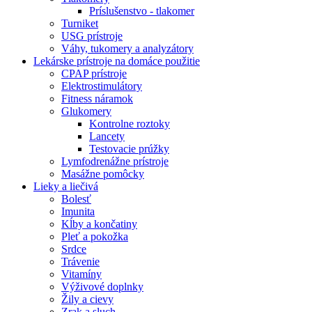
Príslušenstvo - tlakomer
Turniket
USG prístroje
Váhy, tukomery a analyzátory
Lekárske prístroje na domáce použitie
CPAP prístroje
Elektrostimulátory
Fitness náramok
Glukomery
Kontrolne roztoky
Lancety
Testovacie prúžky
Lymfodrenážne prístroje
Masážne pomôcky
Lieky a liečivá
Bolesť
Imunita
Kĺby a končatiny
Pleť a pokožka
Srdce
Trávenie
Vitamíny
Výživové doplnky
Žily a cievy
Zrak a sluch