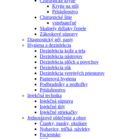
Chirurgické krytie
Krytie na stôl
Príslušenstvo
Chirurgické šitie
vstrebateľné
Skalpely držiaky čepele
Zákrokové súpravy
Diagnostický gél, pasty
Hygiena a dezinfekcia
Dezinfekcia kože a tela
Dezinfekcia nástrojov
Dezinfekcia plôch a povrchov
Dezinfekcia rúk
Dezinfekcia verejných priestorov
Papierová hygiena
Podbradníky a podložky
Príslušenstvo
Injekčná technika
Injekčná súprava
Injekčné ihly
Injekčné striekačky
Jednorázové oblečenie a obuv
Čiapky, masky, okuliare
Nohavice, tričká, návleky
Pacientske