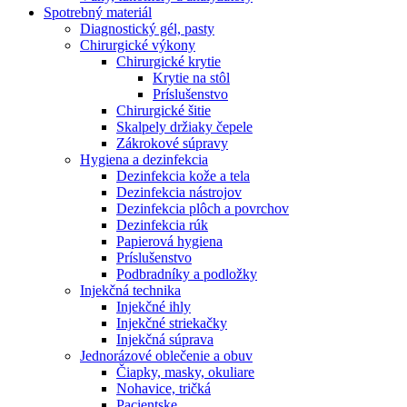
Spotrebný materiál
Diagnostický gél, pasty
Chirurgické výkony
Chirurgické krytie
Krytie na stôl
Príslušenstvo
Chirurgické šitie
Skalpely držiaky čepele
Zákrokové súpravy
Hygiena a dezinfekcia
Dezinfekcia kože a tela
Dezinfekcia nástrojov
Dezinfekcia plôch a povrchov
Dezinfekcia rúk
Papierová hygiena
Príslušenstvo
Podbradníky a podložky
Injekčná technika
Injekčné ihly
Injekčné striekačky
Injekčná súprava
Jednorázové oblečenie a obuv
Čiapky, masky, okuliare
Nohavice, tričká
Pacientske