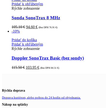
Pridať k obľúbeným
Rýchle zobrazenie
Sonda SonoTrax 8 MHz
105.10
€
94.60
€
(Bez DPH
76.91
€
)
-10%
Pridať do košíka
Pridať k obľúbeným
Rýchle zobrazenie
Doppler SonoTrax Basic (bez sondy)
115.50
€
103.95
€
(Bez DPH
84.51
€
)
Rýchla doprava
Doprava kuriérom, alebo poštou do 24 hodín od objednania.
Nákup na splátky