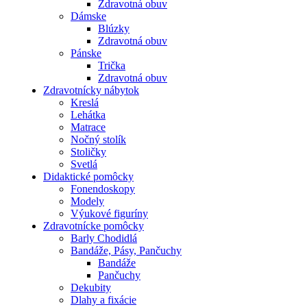
Zdravotná obuv
Dámske
Blúzky
Zdravotná obuv
Pánske
Trička
Zdravotná obuv
Zdravotnícky nábytok
Kreslá
Lehátka
Matrace
Nočný stolík
Stoličky
Svetlá
Didaktické pomôcky
Fonendoskopy
Modely
Výukové figuríny
Zdravotnícke pomôcky
Barly Chodidlá
Bandáže, Pásy, Pančuchy
Bandáže
Pančuchy
Dekubity
Dlahy a fixácie