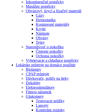
Inkontinenčné pomôcky
Masážne pomôcky
Obväzový, krycí a fixačný materiál
Gázy
Hemostatika
Kompresné materiály
Krytie
Náplaste
Obväzy
Tejpy
Starostlivosť o pokožku
Čistenie pokožky
Ochrana pokožky
Vyhrievacie a chladiace pomôcky
Lekárske prístroje na domáce použitie
Biolampy
CPAP prístroje
Dávkovače, poliče na lieky
Dekubity
Elektrostimulátory
Fitness náramok
Glukomery
Testovacie prúžky
Lancety
Kontrolne roztoky