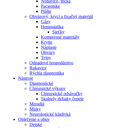
Nohavice, tričká
Pacientske
Plášte
Obväzový, krycí a fixačný materiál
Gázy
Hemostatika
Sieťky
Kompresné materiály
Krytie
Náplaste
Obväzy
Tejpy
Odpadové hospodárstvo
Rukavice
Rýchla diagnostika
Nástroje
Diagnostické
Chirurgické výkony
Chirurgické odsávačky
Skalpely držiaky čepele
Meradlá
Misky
Neurologické kladivká
Oblečenie a obuv
Detské