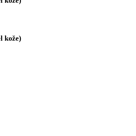
l kože)
l kože)