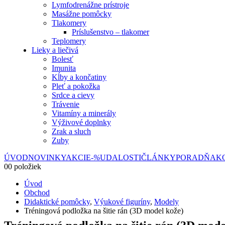
Lymfodrenážne prístroje
Masážne pomôcky
Tlakomery
Príslušenstvo – tlakomer
Teplomery
Lieky a liečivá
Bolesť
Imunita
Kĺby a končatiny
Pleť a pokožka
Srdce a cievy
Trávenie
Vitamíny a minerály
Výživové doplnky
Zrak a sluch
Zuby
ÚVOD
NOVINKY
AKCIE
-%
UDALOSTI
ČLÁNKY
PORADŇA
K
0
0 položiek
Úvod
Obchod
Didaktické pomôcky
,
Výukové figuríny
,
Modely
Tréningová podložka na šitie rán (3D model kože)