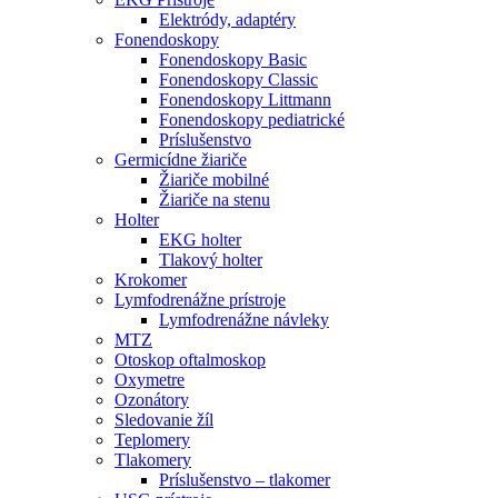
Elektródy, adaptéry
Fonendoskopy
Fonendoskopy Basic
Fonendoskopy Classic
Fonendoskopy Littmann
Fonendoskopy pediatrické
Príslušenstvo
Germicídne žiariče
Žiariče mobilné
Žiariče na stenu
Holter
EKG holter
Tlakový holter
Krokomer
Lymfodrenážne prístroje
Lymfodrenážne návleky
MTZ
Otoskop oftalmoskop
Oxymetre
Ozonátory
Sledovanie žíl
Teplomery
Tlakomery
Príslušenstvo – tlakomer