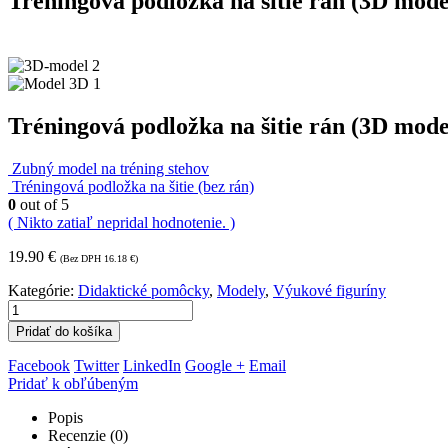
Tréningová podložka na šitie rán (3D mode
Tréningová podložka na šitie rán (3D mode
Zubný model na tréning stehov
Tréningová podložka na šitie (bez rán)
0
out of 5
( Nikto zatiaľ nepridal hodnotenie. )
19.90
€
(Bez DPH
16.18
€
)
Kategórie:
Didaktické pomôcky
,
Modely
,
Výukové figuríny
Pridať do košíka
Facebook
Twitter
LinkedIn
Google +
Email
Pridať k obľúbeným
Popis
Recenzie (0)