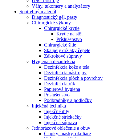
USG prístroje
Váhy, tukomery a analyzátory
Spotrebný materiál
Diagnostický gél, pasty
Chirurgické výkony
Chirurgické krytie
Krytie na stôl
Príslušenstvo
Chirurgické šitie
Skalpely držiaky čepele
Zákrokové súpravy
Hygiena a dezinfekcia
Dezinfekcia kože a tela
Dezinfekcia nástrojov
Dezinfekcia plôch a povrchov
Dezinfekcia rúk
Papierová hygiena
Príslušenstvo
Podbradníky a podložky
Injekčná technika
Injekčné ihly
Injekčné striekačky
Injekčná súprava
Jednorázové oblečenie a obuv
Čiapky, masky, okuliare