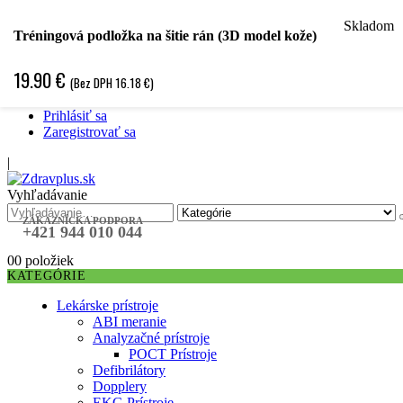
Skladom
Hľadať podľa špecializácie
Tréningová podložka na šitie rán (3D model kože)
Hľadať podľa ochorenia
Hľadať podľa značky
19.90
€
(Bez DPH
16.18
€
)
Špecifická objednávka
❤ Obľubené položky ❤
Prihlásiť sa
Zaregistrovať sa
|
Vyhľadávanie
ZÁKAZNÍCKA PODPORA
+421 944 010 044
0
0 položiek
KATEGÓRIE
Lekárske prístroje
ABI meranie
Analyzačné prístroje
POCT Prístroje
Defibrilátory
Dopplery
EKG Prístroje