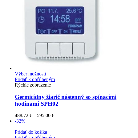
Výber možností
Pridať k obľúbeným
Rýchle zobrazenie
Germicídny žiarič nástenný so spínacími
hodinami SPH02
488.72
€
–
595.00
€
-32%
Pridať do košíka
Pridať k obľúbeným