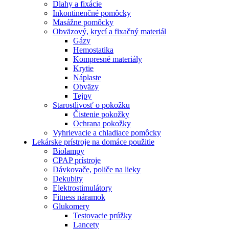
Dlahy a fixácie
Inkontinenčné pomôcky
Masážne pomôcky
Obväzový, krycí a fixačný materiál
Gázy
Hemostatika
Kompresné materiály
Krytie
Náplaste
Obväzy
Tejpy
Starostlivosť o pokožku
Čistenie pokožky
Ochrana pokožky
Vyhrievacie a chladiace pomôcky
Lekárske prístroje na domáce použitie
Biolampy
CPAP prístroje
Dávkovače, poliče na lieky
Dekubity
Elektrostimulátory
Fitness náramok
Glukomery
Testovacie prúžky
Lancety