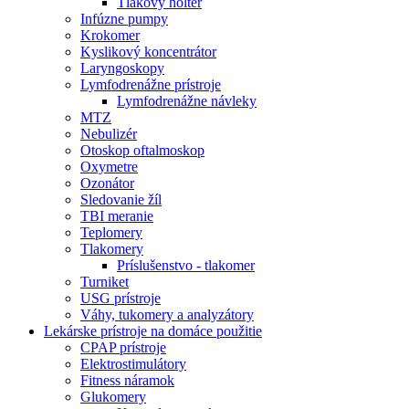
Tlakový holter
Infúzne pumpy
Krokomer
Kyslikový koncentrátor
Laryngoskopy
Lymfodrenážne prístroje
Lymfodrenážne návleky
MTZ
Nebulizér
Otoskop oftalmoskop
Oxymetre
Ozonátor
Sledovanie žíl
TBI meranie
Teplomery
Tlakomery
Príslušenstvo - tlakomer
Turniket
USG prístroje
Váhy, tukomery a analyzátory
Lekárske prístroje na domáce použitie
CPAP prístroje
Elektrostimulátory
Fitness náramok
Glukomery