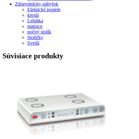
Zdravotnícky nábytok
Elektické postele
kreslá
Lehátka
matrace
nočný stolík
Stoličky
Svetlá
Súvisiace produkty