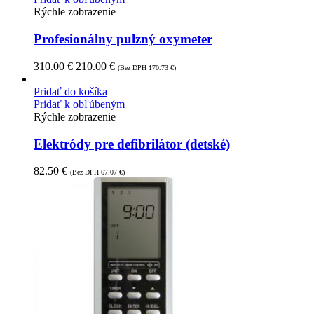
Rýchle zobrazenie
Profesionálny pulzný oxymeter
310.00
€
210.00
€
(Bez DPH
170.73
€
)
Pridať do košíka
Pridať k obľúbeným
Rýchle zobrazenie
Elektródy pre defibrilátor (detské)
82.50
€
(Bez DPH
67.07
€
)