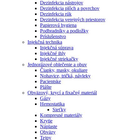
Dezinfekcia nástrojov
Dezinfekcia plôch a povrchov
Dezinfekcia rúk
Dezinfekcia verejných priestorov
Papierová hygiena
Podbradníky a podložky
Príslušenstvo
Injekčná technika
Injekčná súprava
Injekčné ihly
Injekčné striekačky
Jednorázové oblečenie a obuv
Čiapky, masky, okuliare
Nohavice, tričká, návleky
Pacientske
Plášte
Obväzový, krycí a fixačný materiál
Gázy
Hemostatika
Sieťky
Kompresné materiály
Krytie
Náplaste
Obväzy
Tejpy