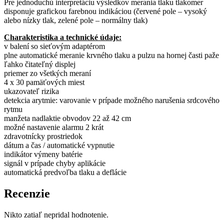
Pre jednoduchú interpretáciu výsledkov merania tlaku tlakomer
disponuje grafickou farebnou indikáciou (červené pole – vysoký
alebo nízky tlak, zelené pole – normálny tlak)
Charakteristika a technické údaje:
v balení so sieťovým adaptérom
plne automatické meranie krvného tlaku a pulzu na hornej časti paže
ľahko čitateľný displej
priemer zo všetkých meraní
4 x 30 pamäťových miest
ukazovateľ rizika
detekcia arytmie: varovanie v prípade možného narušenia srdcového
rytmu
manžeta nadlaktie obvodov 22 až 42 cm
možné nastavenie alarmu 2 krát
zdravotnícky prostriedok
dátum a čas / automatické vypnutie
indikátor výmeny batérie
signál v prípade chyby aplikácie
automatická predvoľba tlaku a deflácie
Recenzie
Nikto zatiaľ nepridal hodnotenie.