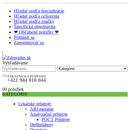
Hľadať podľa špecializácie
Hľadať podľa ochorenia
Hľadať podľa značky
Špecifická objednávka
❤ Obľubené položky ❤
Prihlásiť sa
Zaregistrovať sa
|
Vyhľadávanie
ZÁKAZNÍCKA PODPORA
+421 944 010 044
0
0 položiek
KATEGÓRIE
Lekárske prístroje
ABI meranie
Analyzačné prístroje
POCT Prístroje
Defibrilátory
Dopplery