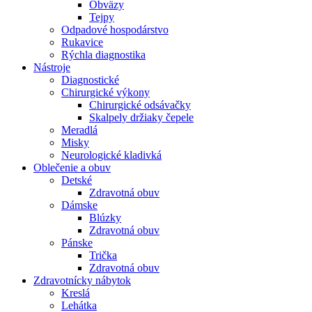
Obväzy
Tejpy
Odpadové hospodárstvo
Rukavice
Rýchla diagnostika
Nástroje
Diagnostické
Chirurgické výkony
Chirurgické odsávačky
Skalpely držiaky čepele
Meradlá
Misky
Neurologické kladivká
Oblečenie a obuv
Detské
Zdravotná obuv
Dámske
Blúzky
Zdravotná obuv
Pánske
Trička
Zdravotná obuv
Zdravotnícky nábytok
Kreslá
Lehátka