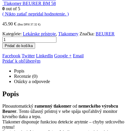
Tlakomer BEURER BM 58
0
out of 5
( Nikto zatiaľ nepridal hodnotenie. )
45.90
€
(Bez DPH
37.32
€
)
Kategórie:
Lekárske prístroje
,
Tlakomery
Značka:
BEURER
Pridať do košíka
Facebook
Twitter
LinkedIn
Google +
Email
Pridať k obľúbeným
Popis
Recenzie (0)
Otázky a odpovede
Popis
Plnoautomatický
ramenný tlakomer
od
nemeckého výrobcu
Beurer
. Tento úžasný prístroj v sebe spája spoľahlivý monitor
krvného tlaku a tepu.
Tlakomer disponuje funkciou detekcie arytmie – chyby srdcového
rytmu!