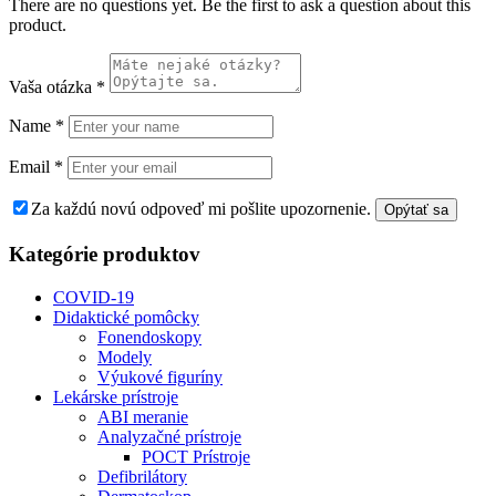
There are no questions yet. Be the first to ask a question about this
product.
Vaša otázka
*
Name
*
Email
*
Za každú novú odpoveď mi pošlite upozornenie.
Kategórie produktov
COVID-19
Didaktické pomôcky
Fonendoskopy
Modely
Výukové figuríny
Lekárske prístroje
ABI meranie
Analyzačné prístroje
POCT Prístroje
Defibrilátory