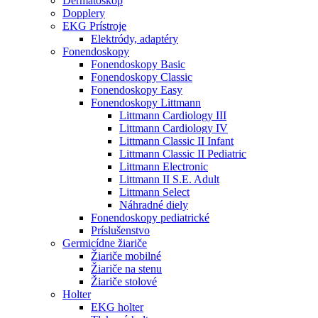
Dermatoskop
Dopplery
EKG Prístroje
Elektródy, adaptéry
Fonendoskopy
Fonendoskopy Basic
Fonendoskopy Classic
Fonendoskopy Easy
Fonendoskopy Littmann
Littmann Cardiology III
Littmann Cardiology IV
Littmann Classic II Infant
Littmann Classic II Pediatric
Littmann Electronic
Littmann II S.E. Adult
Littmann Select
Náhradné diely
Fonendoskopy pediatrické
Príslušenstvo
Germicídne žiariče
Žiariče mobilné
Žiariče na stenu
Žiariče stolové
Holter
EKG holter