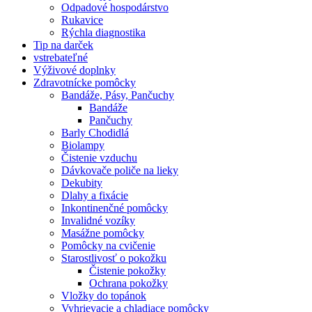
Odpadové hospodárstvo
Rukavice
Rýchla diagnostika
Tip na darček
vstrebateľné
Výživové doplnky
Zdravotnícke pomôcky
Bandáže, Pásy, Pančuchy
Bandáže
Pančuchy
Barly Chodidlá
Biolampy
Čistenie vzduchu
Dávkovače poliče na lieky
Dekubity
Dlahy a fixácie
Inkontinenčné pomôcky
Invalidné vozíky
Masážne pomôcky
Pomôcky na cvičenie
Starostlivosť o pokožku
Čistenie pokožky
Ochrana pokožky
Vložky do topánok
Vyhrievacie a chladiace pomôcky