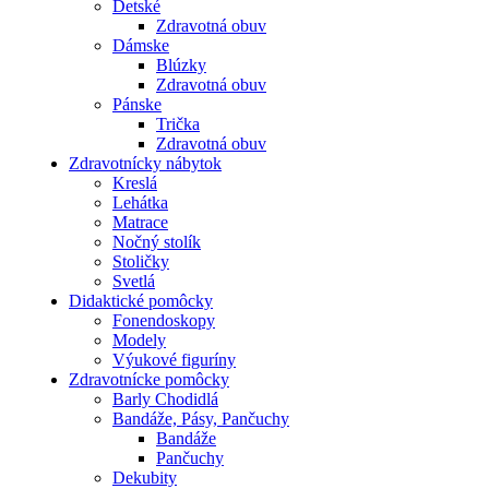
Detské
Zdravotná obuv
Dámske
Blúzky
Zdravotná obuv
Pánske
Trička
Zdravotná obuv
Zdravotnícky nábytok
Kreslá
Lehátka
Matrace
Nočný stolík
Stoličky
Svetlá
Didaktické pomôcky
Fonendoskopy
Modely
Výukové figuríny
Zdravotnícke pomôcky
Barly Chodidlá
Bandáže, Pásy, Pančuchy
Bandáže
Pančuchy
Dekubity