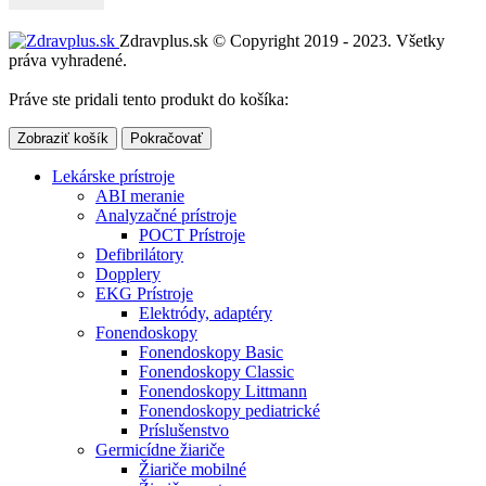
Zdravplus.sk © Copyright 2019 - 2023. Všetky
práva vyhradené.
Práve ste pridali tento produkt do košíka:
Zobraziť košík
Pokračovať
Lekárske prístroje
ABI meranie
Analyzačné prístroje
POCT Prístroje
Defibrilátory
Dopplery
EKG Prístroje
Elektródy, adaptéry
Fonendoskopy
Fonendoskopy Basic
Fonendoskopy Classic
Fonendoskopy Littmann
Fonendoskopy pediatrické
Príslušenstvo
Germicídne žiariče
Žiariče mobilné