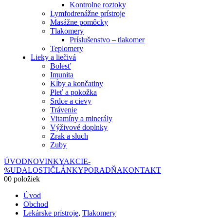
Kontrolne roztoky
Lymfodrenážne prístroje
Masážne pomôcky
Tlakomery
Príslušenstvo – tlakomer
Teplomery
Lieky a liečivá
Bolesť
Imunita
Kĺby a končatiny
Pleť a pokožka
Srdce a cievy
Trávenie
Vitamíny a minerály
Výživové doplnky
Zrak a sluch
Zuby
ÚVOD
NOVINKY
AKCIE
-
%
UDALOSTI
ČLÁNKY
PORADŇA
KONTAKT
0
0 položiek
Úvod
Obchod
Lekárske prístroje
,
Tlakomery