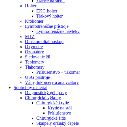
Žiariče na stenu
Holter
EKG holter
Tlakový holter
Krokomer
Lymfodrenážne prístroje
Lymfodrenážne návleky
MTZ
Otoskop oftalmoskop
Oxymetre
Ozonátory
Sledovanie žíl
Teplomery
Tlakomery
Príslušenstvo – tlakomer
USG prístroje
Váhy, tukomery a analyzátory
Spotrebný materiál
Diagnostický gél, pasty
Chirurgické výkony
Chirurgické krytie
Krytie na stôl
Príslušenstvo
Chirurgické šitie
Skalpely držiaky čepele