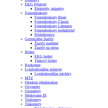
EKG Prístroje
Elektródy, adaptéry
Fonendoskopy
Fonendoskopy Basic
Fonendoskopy Classic
Fonendoskopy Littmann
Fonendoskopy pediatrické
Príslušenstvo
Germicídne žiariče
Žiariče mobilné
Žiariče na stenu
Holter
EKG holter
Tlakový holter
Krokomer
Lymfodrenážne prístroje
Lymfodrenážne návleky
MTZ
Otoskop oftalmoskop
Oxymetre
Ozonátory
Sledovanie žíl
Teplomery
Tlakomery