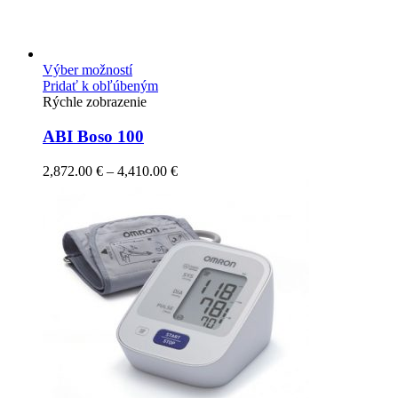
Výber možností
Pridať k obľúbeným
Rýchle zobrazenie
ABI Boso 100
2,872.00
€
–
4,410.00
€