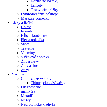
Kontrolne roztoky
Lancety
Testovacie prúžky
Lymfodrenážne prístroje
Masážne pomôcky
Lieky a liečivá
Bolesť
Imunita
Kĺby a končatiny
Pleť a pokožka
Srdce
Trávenie
Vitamíny
Výživové doplnky
Žily a cievy
Zrak a sluch
Zuby
Nástroje
Chirurgické výkony
Chirurgické odsávačky
Diagnostické
manikúra
Meradlá
Misky
Neurologické kladivká