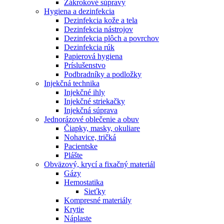
Zákrokové súpravy
Hygiena a dezinfekcia
Dezinfekcia kože a tela
Dezinfekcia nástrojov
Dezinfekcia plôch a povrchov
Dezinfekcia rúk
Papierová hygiena
Príslušenstvo
Podbradníky a podložky
Injekčná technika
Injekčné ihly
Injekčné striekačky
Injekčná súprava
Jednorázové oblečenie a obuv
Čiapky, masky, okuliare
Nohavice, tričká
Pacientske
Plášte
Obväzový, krycí a fixačný materiál
Gázy
Hemostatika
Sieťky
Kompresné materiály
Krytie
Náplaste