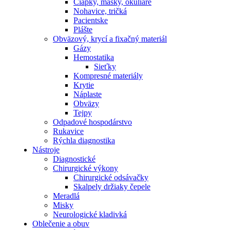
Čiapky, masky, okuliare
Nohavice, tričká
Pacientske
Plášte
Obväzový, krycí a fixačný materiál
Gázy
Hemostatika
Sieťky
Kompresné materiály
Krytie
Náplaste
Obväzy
Tejpy
Odpadové hospodárstvo
Rukavice
Rýchla diagnostika
Nástroje
Diagnostické
Chirurgické výkony
Chirurgické odsávačky
Skalpely držiaky čepele
Meradlá
Misky
Neurologické kladivká
Oblečenie a obuv