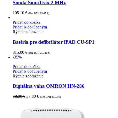
Sonda SonoTrax 2 MHz
105.10
€
(Bez DPH
85.45
€
)
Pridať do košíka
Pridať k obľúbeným
Rýchle zobrazenie
Batéria pre defibrilátor iPAD CU-SP1
315.00
€
(Bez DPH
256.10
€
)
-35%
Pridať do košíka
Pridať k obľúbeným
Rýchle zobrazenie
Digitálna váha OMRON HN-286
58.00
€
37.80
€
(Bez DPH
30.73
€
)