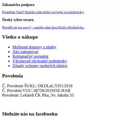
Zákaznícka podpora
Poradíme Vám? Napíšte nám alebo opýtajte sa telefonicky.
Široký výber tovaru
Nenašli ste ten pravý - napíšte nám špecifickú objednávku.
Všetko o nákupe
Možnosti dopravy a platby
Ako nakupovať
Reklamačný poriadok
Všeobecné obchodné podmienky
Zásady ochrany osobných údajov
Povolenia
Č. Povolenie ŠUKL: OKDLaL/5351/2018
Č. Povoleni VUC: 06758/2019/OZ-HAR
Povolenie: Lekáreň ČK Plus, Sv. Jakuba 33
Sledujte nás na facebooku