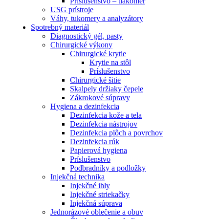
Príslušenstvo – tlakomer
USG prístroje
Váhy, tukomery a analyzátory
Spotrebný materiál
Diagnostický gél, pasty
Chirurgické výkony
Chirurgické krytie
Krytie na stôl
Príslušenstvo
Chirurgické šitie
Skalpely držiaky čepele
Zákrokové súpravy
Hygiena a dezinfekcia
Dezinfekcia kože a tela
Dezinfekcia nástrojov
Dezinfekcia plôch a povrchov
Dezinfekcia rúk
Papierová hygiena
Príslušenstvo
Podbradníky a podložky
Injekčná technika
Injekčné ihly
Injekčné striekačky
Injekčná súprava
Jednorázové oblečenie a obuv