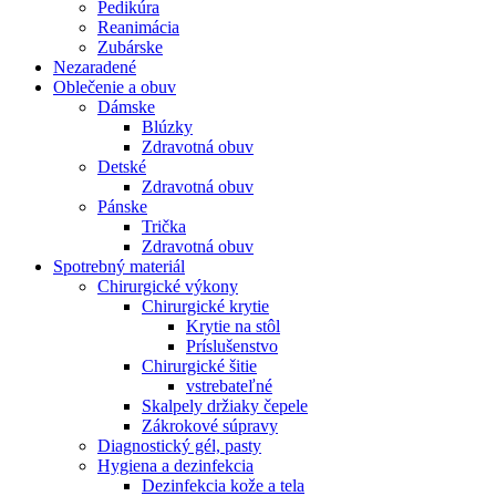
Pedikúra
Reanimácia
Zubárske
Nezaradené
Oblečenie a obuv
Dámske
Blúzky
Zdravotná obuv
Detské
Zdravotná obuv
Pánske
Trička
Zdravotná obuv
Spotrebný materiál
Chirurgické výkony
Chirurgické krytie
Krytie na stôl
Príslušenstvo
Chirurgické šitie
vstrebateľné
Skalpely držiaky čepele
Zákrokové súpravy
Diagnostický gél, pasty
Hygiena a dezinfekcia
Dezinfekcia kože a tela