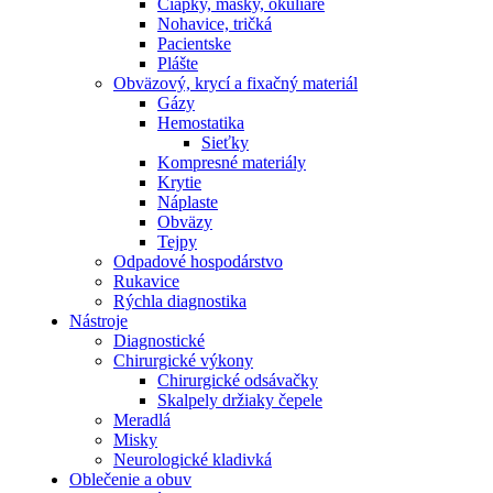
Čiapky, masky, okuliare
Nohavice, tričká
Pacientske
Plášte
Obväzový, krycí a fixačný materiál
Gázy
Hemostatika
Sieťky
Kompresné materiály
Krytie
Náplaste
Obväzy
Tejpy
Odpadové hospodárstvo
Rukavice
Rýchla diagnostika
Nástroje
Diagnostické
Chirurgické výkony
Chirurgické odsávačky
Skalpely držiaky čepele
Meradlá
Misky
Neurologické kladivká
Oblečenie a obuv