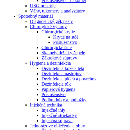
Príslušenstvo – tlakomer
USG prístroje
Váhy, tukomery a analyzátory
Spotrebný materiál
Diagnostický gél, pasty
Chirurgické výkony
Chirurgické krytie
Krytie na stôl
Príslušenstvo
Chirurgické šitie
Skalpely držiaky čepele
Zákrokové súpravy
Hygiena a dezinfekcia
Dezinfekcia kože a tela
Dezinfekcia nástrojov
Dezinfekcia plôch a povrchov
Dezinfekcia rúk
Papierová hygiena
Príslušenstvo
Podbradníky a podložky
Injekčná technika
Injekčné ihly
Injekčné striekačky
Injekčná súprava
Jednorázové oblečenie a obuv