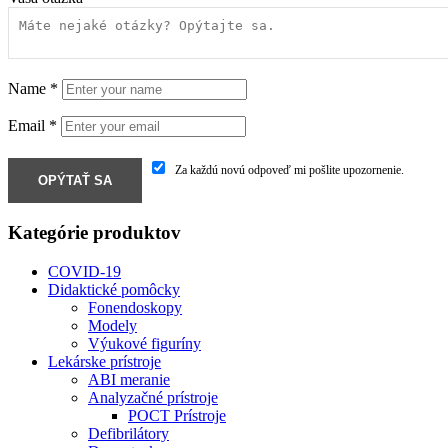
Name
*
Email
*
Za každú novú odpoveď mi pošlite upozornenie.
Kategórie produktov
COVID-19
Didaktické pomôcky
Fonendoskopy
Modely
Výukové figuríny
Lekárske prístroje
ABI meranie
Analyzačné prístroje
POCT Prístroje
Defibrilátory