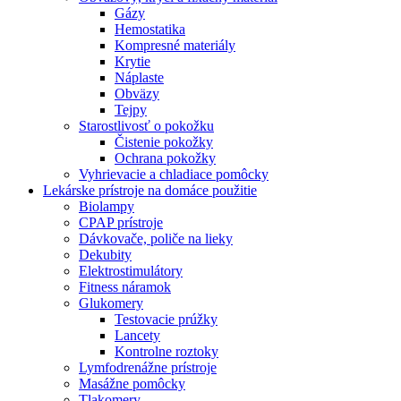
Gázy
Hemostatika
Kompresné materiály
Krytie
Náplaste
Obväzy
Tejpy
Starostlivosť o pokožku
Čistenie pokožky
Ochrana pokožky
Vyhrievacie a chladiace pomôcky
Lekárske prístroje na domáce použitie
Biolampy
CPAP prístroje
Dávkovače, poliče na lieky
Dekubity
Elektrostimulátory
Fitness náramok
Glukomery
Testovacie prúžky
Lancety
Kontrolne roztoky
Lymfodrenážne prístroje
Masážne pomôcky
Tlakomery