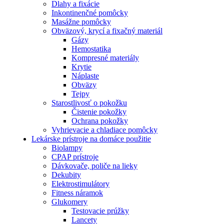
Dlahy a fixácie
Inkontinenčné pomôcky
Masážne pomôcky
Obväzový, krycí a fixačný materiál
Gázy
Hemostatika
Kompresné materiály
Krytie
Náplaste
Obväzy
Tejpy
Starostlivosť o pokožku
Čistenie pokožky
Ochrana pokožky
Vyhrievacie a chladiace pomôcky
Lekárske prístroje na domáce použitie
Biolampy
CPAP prístroje
Dávkovače, poliče na lieky
Dekubity
Elektrostimulátory
Fitness náramok
Glukomery
Testovacie prúžky
Lancety