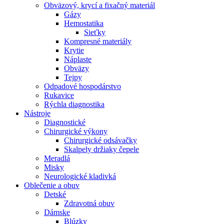
Obväzový, krycí a fixačný materiál
Gázy
Hemostatika
Sieťky
Kompresné materiály
Krytie
Náplaste
Obväzy
Tejpy
Odpadové hospodárstvo
Rukavice
Rýchla diagnostika
Nástroje
Diagnostické
Chirurgické výkony
Chirurgické odsávačky
Skalpely držiaky čepele
Meradlá
Misky
Neurologické kladivká
Oblečenie a obuv
Detské
Zdravotná obuv
Dámske
Blúzky