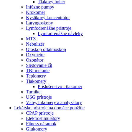
Tlakový holter
Infúzne pumpy
Krokomer
Kyslikový koncentrátor
Laryngoskopy
Lymfodrenážne prístroje
Lymfodrenážne návleky
MTZ
Nebulizér
Otoskop oftalmoskop
Oxymetre
Ozonátor
Sledovanie žíl
TBI meranie
Teplomery
Tlakomery
Príslušenstvo - tlakomer
Turniket
USG prístroje
Váhy, tukomery a analyzátory
Lekárske prístroje na domáce použitie
CPAP prístroje
Elektrostimulátory
Fitness náramok
Glukomery