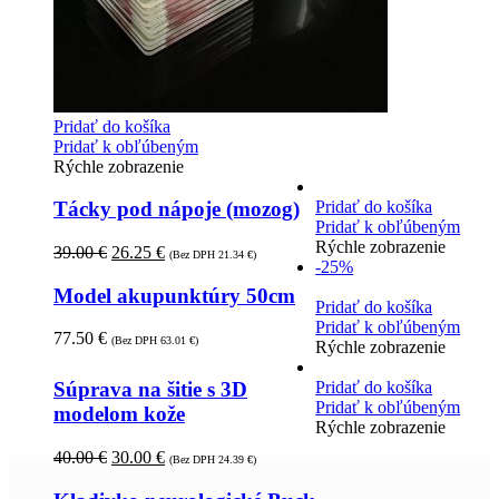
Pridať do košíka
Pridať k obľúbeným
Rýchle zobrazenie
Pridať do košíka
Tácky pod nápoje (mozog)
Pridať k obľúbeným
Rýchle zobrazenie
39.00
€
26.25
€
(Bez DPH
21.34
€
)
-25%
Model akupunktúry 50cm
Pridať do košíka
Pridať k obľúbeným
77.50
€
(Bez DPH
63.01
€
)
Rýchle zobrazenie
Pridať do košíka
Súprava na šitie s 3D
Pridať k obľúbeným
modelom kože
Rýchle zobrazenie
40.00
€
30.00
€
(Bez DPH
24.39
€
)