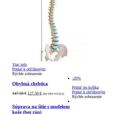
Viac info
Pridať k obľúbeným
Rýchle zobrazenie
-20%
Ohybná chrbtica
Pridať do košíka
Pridať k obľúbeným
147.50
€
127.50
€
(Bez DPH
103.66
€
)
Rýchle zobrazenie
Súprava na šitie s modelom
kože (bez rán)