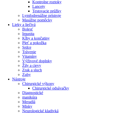
Kontrolne roztoky
Lancety
Testovacie prúžky
Lymfodrenážne prístroje
Masážne pomôcky
Lieky a liečivá
Bolesť
Imunita
Kĺby a končatiny
Pleť a pokožka
Srdce
Trávenie
Vitamíny
Výživové doplnky
Žily a cievy
Zrak a sluch
Zuby
Nástroje
Chirurgické výkony
Chirurgické odsávačky
Diagnostické
manikúra
Meradlá
Misky
Neurologické kladivká