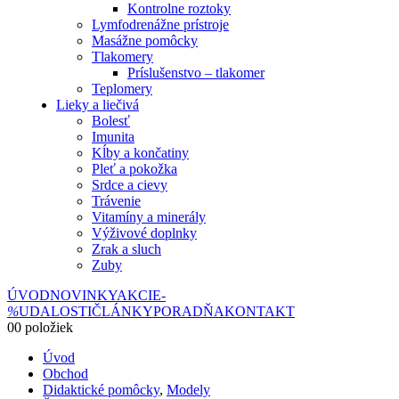
Kontrolne roztoky
Lymfodrenážne prístroje
Masážne pomôcky
Tlakomery
Príslušenstvo – tlakomer
Teplomery
Lieky a liečivá
Bolesť
Imunita
Kĺby a končatiny
Pleť a pokožka
Srdce a cievy
Trávenie
Vitamíny a minerály
Výživové doplnky
Zrak a sluch
Zuby
ÚVOD
NOVINKY
AKCIE
-
%
UDALOSTI
ČLÁNKY
PORADŇA
KONTAKT
0
0 položiek
Úvod
Obchod
Didaktické pomôcky
,
Modely