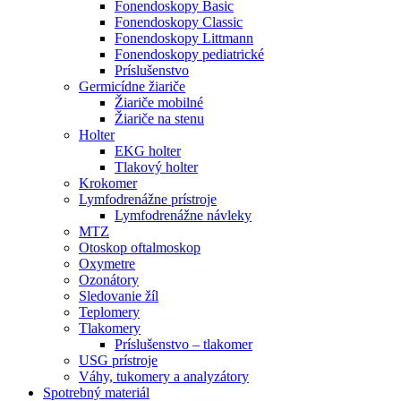
Fonendoskopy Basic
Fonendoskopy Classic
Fonendoskopy Littmann
Fonendoskopy pediatrické
Príslušenstvo
Germicídne žiariče
Žiariče mobilné
Žiariče na stenu
Holter
EKG holter
Tlakový holter
Krokomer
Lymfodrenážne prístroje
Lymfodrenážne návleky
MTZ
Otoskop oftalmoskop
Oxymetre
Ozonátory
Sledovanie žíl
Teplomery
Tlakomery
Príslušenstvo – tlakomer
USG prístroje
Váhy, tukomery a analyzátory
Spotrebný materiál