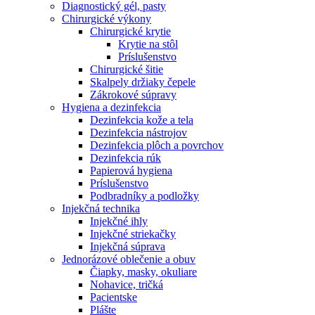
Diagnostický gél, pasty
Chirurgické výkony
Chirurgické krytie
Krytie na stôl
Príslušenstvo
Chirurgické šitie
Skalpely držiaky čepele
Zákrokové súpravy
Hygiena a dezinfekcia
Dezinfekcia kože a tela
Dezinfekcia nástrojov
Dezinfekcia plôch a povrchov
Dezinfekcia rúk
Papierová hygiena
Príslušenstvo
Podbradníky a podložky
Injekčná technika
Injekčné ihly
Injekčné striekačky
Injekčná súprava
Jednorázové oblečenie a obuv
Čiapky, masky, okuliare
Nohavice, tričká
Pacientske
Plášte