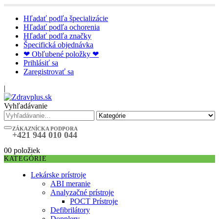
Hľadať podľa špecializácie
Hľadať podľa ochorenia
Hľadať podľa značky
Špecifická objednávka
❤ Obľubené položky ❤
Prihlásiť sa
Zaregistrovať sa
|
Vyhľadávanie
ZÁKAZNÍCKA PODPORA
+421 944 010 044
0
0 položiek
KATEGÓRIE
Lekárske prístroje
ABI meranie
Analyzačné prístroje
POCT Prístroje
Defibrilátory
Dopplery