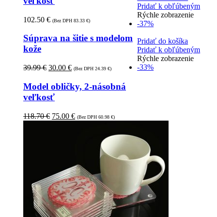
veľkosť
Pridať k obľúbeným
Rýchle zobrazenie
102.50
€
(Bez DPH
83.33
€
)
-37%
Súprava na šitie s modelom
Pridať do košíka
kože
Pridať k obľúbeným
Rýchle zobrazenie
-33%
39.99
€
30.00
€
(Bez DPH
24.39
€
)
Model obličky, 2-násobná
veľkosť
118.70
€
75.00
€
(Bez DPH
60.98
€
)