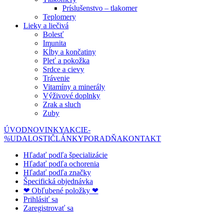
Príslušenstvo – tlakomer
Teplomery
Lieky a liečivá
Bolesť
Imunita
Kĺby a končatiny
Pleť a pokožka
Srdce a cievy
Trávenie
Vitamíny a minerály
Výživové doplnky
Zrak a sluch
Zuby
ÚVOD
NOVINKY
AKCIE
-
%
UDALOSTI
ČLÁNKY
PORADŇA
KONTAKT
Hľadať podľa špecializácie
Hľadať podľa ochorenia
Hľadať podľa značky
Špecifická objednávka
❤ Obľubené položky ❤
Prihlásiť sa
Zaregistrovať sa