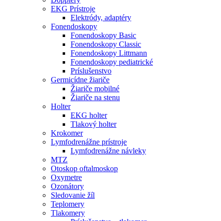
EKG Prístroje
Elektródy, adaptéry
Fonendoskopy
Fonendoskopy Basic
Fonendoskopy Classic
Fonendoskopy Littmann
Fonendoskopy pediatrické
Príslušenstvo
Germicídne žiariče
Žiariče mobilné
Žiariče na stenu
Holter
EKG holter
Tlakový holter
Krokomer
Lymfodrenážne prístroje
Lymfodrenážne návleky
MTZ
Otoskop oftalmoskop
Oxymetre
Ozonátory
Sledovanie žíl
Teplomery
Tlakomery