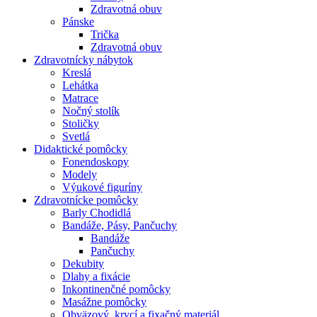
Zdravotná obuv
Pánske
Trička
Zdravotná obuv
Zdravotnícky nábytok
Kreslá
Lehátka
Matrace
Nočný stolík
Stoličky
Svetlá
Didaktické pomôcky
Fonendoskopy
Modely
Výukové figuríny
Zdravotnícke pomôcky
Barly Chodidlá
Bandáže, Pásy, Pančuchy
Bandáže
Pančuchy
Dekubity
Dlahy a fixácie
Inkontinenčné pomôcky
Masážne pomôcky
Obväzový, krycí a fixačný materiál