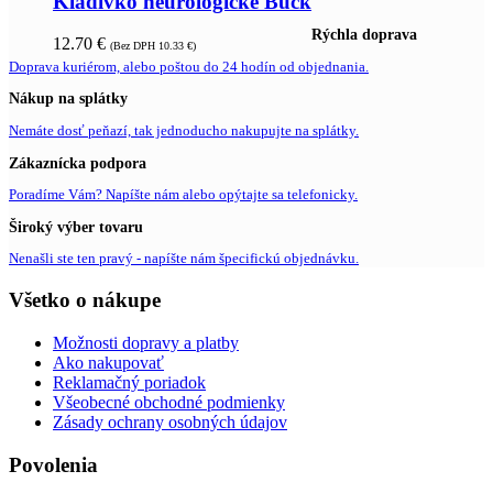
Kladivko neurologické Buck
Rýchla doprava
12.70
€
(Bez DPH
10.33
€
)
Doprava kuriérom, alebo poštou do 24 hodín od objednania.
Nákup na splátky
Nemáte dosť peňazí, tak jednoducho nakupujte na splátky.
Zákaznícka podpora
Poradíme Vám? Napíšte nám alebo opýtajte sa telefonicky.
Široký výber tovaru
Nenašli ste ten pravý - napíšte nám špecifickú objednávku.
Všetko o nákupe
Možnosti dopravy a platby
Ako nakupovať
Reklamačný poriadok
Všeobecné obchodné podmienky
Zásady ochrany osobných údajov
Povolenia