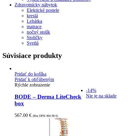
Zdravotnícky nábytok
Elektické postele
kreslá
Lehátka
matrace
nočný stolík
Stoličky
Svetlá
Súvisiace produkty
Pridať do košíka
Pridať k obľúbeným
Rýchle zobrazenie
-14%
Nie je na sklade
BODE – Derma LiteCheck
box
567.00
€
(Bez DPH
460.98
€
)