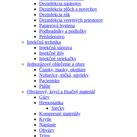
Dezinfekcia nástrojov
Dezinfekcia plôch a povrchov
Dezinfekcia rúk
Dezinfekcia verejných priestorov
Papierová hygiena
Podbradníky a podložky
Príslušenstvo
Injekčná technika
Injekčná súprava
Injekčné ihly
Injekčné striekačky
Jednorázové oblečenie a obuv
Čiapky, masky, okuliare
Nohavice, tričká, návleky
Pacientske
Plášte
Obväzový, krycí a fixačný materiál
Gázy
Hemostatika
Sieťky
Kompresné materiály
Krytie
Náplaste
Obväzy
Tejpy