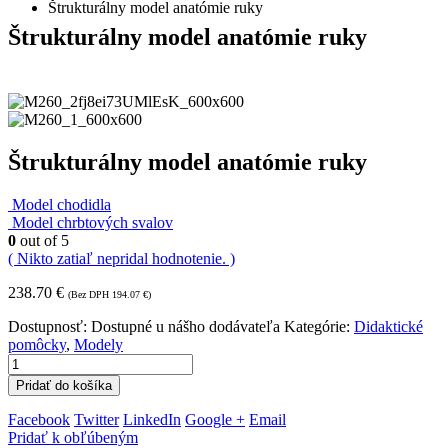
Štrukturálny model anatómie ruky
Štrukturálny model anatómie ruky
Štrukturálny model anatómie ruky
Model chodidla
Model chrbtových svalov
0
out of 5
( Nikto zatiaľ nepridal hodnotenie. )
238.70
€
(Bez DPH
194.07
€
)
Dostupnosť:
Dostupné u nášho dodávateľa
Kategórie:
Didaktické
pomôcky
,
Modely
Pridať do košíka
Facebook
Twitter
LinkedIn
Google +
Email
Pridať k obľúbeným