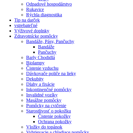
Odpadové hospodárstvo
Rukavice
Rýchla diagnostika
Tip na darček
vstrebateľné
Výživové doplnky
Zdravotnícke pomôcky
Bandáže, Pásy, Pančuchy
Bandáže
Pančuchy
Barly Chodidlá
Biolampy
Čistenie vzduchu
Dávkovače poliče na lieky
Dekubity
Dlahy a fixácie
Inkontinenčné pomôcky
Invalidné vozíky
Masážne pomôcky
Pomôcky na cvičenie
Starostlivosť o pokožku
Čistenie pokožky
Ochrana pokožky
Vložky do topánok
Vyhrievacie a chladiace pomôcky