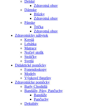
Detské
Zdravotná obuv
Dámske
Blúzky
Zdravotná obuv
Pánske
Trička
Zdravotná obuv
Zdravotnícky nábytok
Kreslá
Lehátka
Matrace
Nočný stolík
Stoličky
Svetlá
Didaktické pomôcky
Fonendoskopy
Modely
Výukové figuríny
Zdravotnícke pomôcky
Barly Chodidlá
Bandáže, Pásy, Pančuchy
Bandáže
Pančuchy
Dekubity