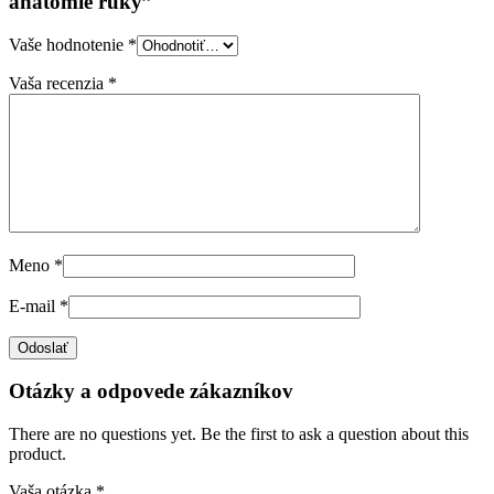
anatómie ruky”
Vaše hodnotenie
*
Vaša recenzia
*
Meno
*
E-mail
*
Otázky a odpovede zákazníkov
There are no questions yet. Be the first to ask a question about this
product.
Vaša otázka
*