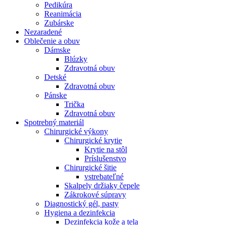
Pedikúra
Reanimácia
Zubárske
Nezaradené
Oblečenie a obuv
Dámske
Blúzky
Zdravotná obuv
Detské
Zdravotná obuv
Pánske
Trička
Zdravotná obuv
Spotrebný materiál
Chirurgické výkony
Chirurgické krytie
Krytie na stôl
Príslušenstvo
Chirurgické šitie
vstrebateľné
Skalpely držiaky čepele
Zákrokové súpravy
Diagnostický gél, pasty
Hygiena a dezinfekcia
Dezinfekcia kože a tela