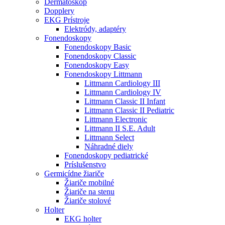
Dermatoskop
Dopplery
EKG Prístroje
Elektródy, adaptéry
Fonendoskopy
Fonendoskopy Basic
Fonendoskopy Classic
Fonendoskopy Easy
Fonendoskopy Littmann
Littmann Cardiology III
Littmann Cardiology IV
Littmann Classic II Infant
Littmann Classic II Pediatric
Littmann Electronic
Littmann II S.E. Adult
Littmann Select
Náhradné diely
Fonendoskopy pediatrické
Príslušenstvo
Germicídne žiariče
Žiariče mobilné
Žiariče na stenu
Žiariče stolové
Holter
EKG holter