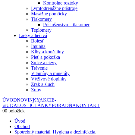
Kontrolne roztoky
Lymfodrenážne prístroje
Masážne pomôcky
Tlakomery
Príslušenstvo – tlakomer
Teplomery
Lieky a liečivá
Bolesť
Imunita
Kĺby a končatiny
Pleť a pokožka
Srdce a cievy
Trávenie
Vitamíny a minerály
Výživové doplnky
Zrak a sluch
Zuby
ÚVOD
NOVINKY
AKCIE
-
%
UDALOSTI
ČLÁNKY
PORADŇA
KONTAKT
0
0 položiek
Úvod
Obchod
Spotrebný materiál
,
Hygiena a dezinfekcia
,