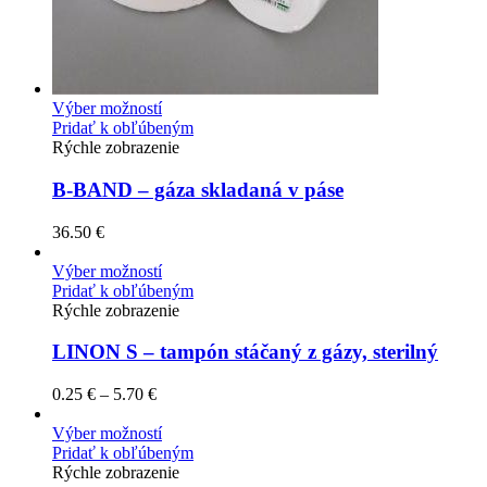
Výber možností
Pridať k obľúbeným
Rýchle zobrazenie
B-BAND – gáza skladaná v páse
36.50
€
Výber možností
Pridať k obľúbeným
Rýchle zobrazenie
LINON S – tampón stáčaný z gázy, sterilný
0.25
€
–
5.70
€
Výber možností
Pridať k obľúbeným
Rýchle zobrazenie