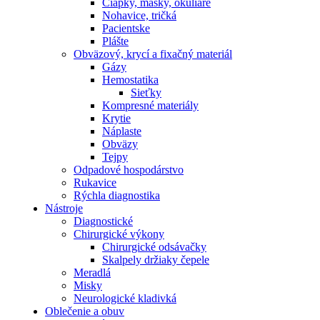
Čiapky, masky, okuliare
Nohavice, tričká
Pacientske
Plášte
Obväzový, krycí a fixačný materiál
Gázy
Hemostatika
Sieťky
Kompresné materiály
Krytie
Náplaste
Obväzy
Tejpy
Odpadové hospodárstvo
Rukavice
Rýchla diagnostika
Nástroje
Diagnostické
Chirurgické výkony
Chirurgické odsávačky
Skalpely držiaky čepele
Meradlá
Misky
Neurologické kladivká
Oblečenie a obuv