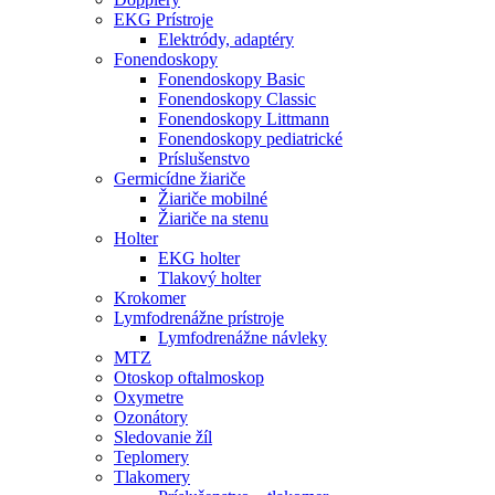
EKG Prístroje
Elektródy, adaptéry
Fonendoskopy
Fonendoskopy Basic
Fonendoskopy Classic
Fonendoskopy Littmann
Fonendoskopy pediatrické
Príslušenstvo
Germicídne žiariče
Žiariče mobilné
Žiariče na stenu
Holter
EKG holter
Tlakový holter
Krokomer
Lymfodrenážne prístroje
Lymfodrenážne návleky
MTZ
Otoskop oftalmoskop
Oxymetre
Ozonátory
Sledovanie žíl
Teplomery
Tlakomery