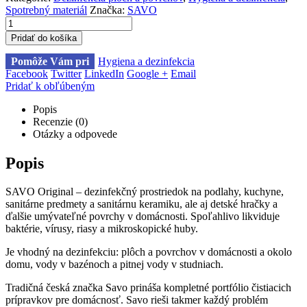
Spotrebný materiál
Značka:
SAVO
Pridať do košíka
Pomôže Vám pri
Hygiena a dezinfekcia
Facebook
Twitter
LinkedIn
Google +
Email
Pridať k obľúbeným
Popis
Recenzie (0)
Otázky a odpovede
Popis
SAVO Original – dezinfekčný prostriedok na podlahy, kuchyne,
sanitárne predmety a sanitárnu keramiku, ale aj detské hračky a
ďalšie umývateľné povrchy v domácnosti. Spoľahlivo likviduje
baktérie, vírusy, riasy a mikroskopické huby.
Je vhodný na dezinfekciu: plôch a povrchov v domácnosti a okolo
domu, vody v bazénoch a pitnej vody v studniach.
Tradičná česká značka Savo prináša kompletné portfólio čistiacich
prípravkov pre domácnosť. Savo rieši takmer každý problém