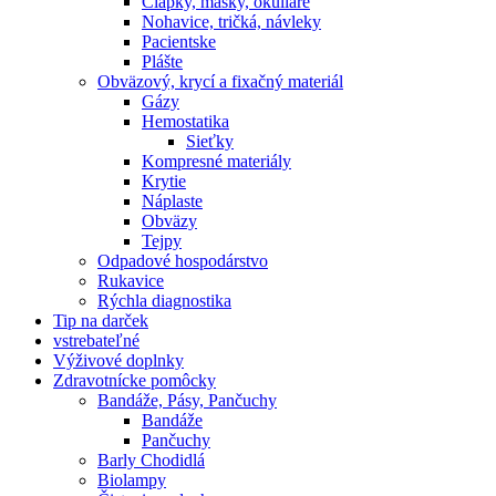
Čiapky, masky, okuliare
Nohavice, tričká, návleky
Pacientske
Plášte
Obväzový, krycí a fixačný materiál
Gázy
Hemostatika
Sieťky
Kompresné materiály
Krytie
Náplaste
Obväzy
Tejpy
Odpadové hospodárstvo
Rukavice
Rýchla diagnostika
Tip na darček
vstrebateľné
Výživové doplnky
Zdravotnícke pomôcky
Bandáže, Pásy, Pančuchy
Bandáže
Pančuchy
Barly Chodidlá
Biolampy