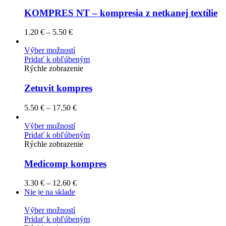
KOMPRES NT – kompresia z netkanej textílie
1.20
€
–
5.50
€
Výber možností
Pridať k obľúbeným
Rýchle zobrazenie
Zetuvit kompres
5.50
€
–
17.50
€
Výber možností
Pridať k obľúbeným
Rýchle zobrazenie
Medicomp kompres
3.30
€
–
12.60
€
Nie je na sklade
Výber možností
Pridať k obľúbeným