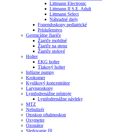
Littmann Electronic
Littmann II S.E. Adult
Littmann Select
Náhradné diely
Fonendoskopy pediatrické
Príslušenstvo
Germicídne žiariče
Žiariče mobilné
Žiariče na stenu
Žiariče stolové
Holter
EKG holter
Tlakový holter
Infúzne pumpy
Krokomer
Kyslikový koncentrátor
Laryngoskopy
Lymfodrenážne prístroje
Lymfodrenážne návleky
MTZ
Nebulizér
Otoskop oftalmoskop
Oxymetre
Ozonátor
Sledovanie žíl