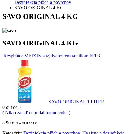
Dezinfekcia plôch a povrchov
SAVO ORIGINAL 4 KG
SAVO ORIGINAL 4 KG
SAVO ORIGINAL 4 KG
Respirátor MEIXIN s výdychovým ventilom FFP3
SAVO ORIGINAL 1 LITER
0
out of 5
( Nikto zatiaľ nepridal hodnotenie. )
8.90
€
(Bez DPH
7.24
€
)
Kategórie:
Dezinfekcia plôch a povrchov
,
Hygiena a dezinfekcia
,