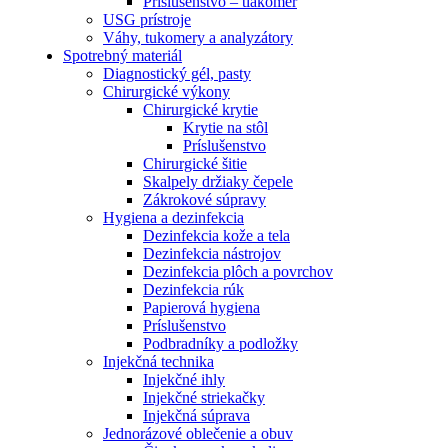
Príslušenstvo – tlakomer
USG prístroje
Váhy, tukomery a analyzátory
Spotrebný materiál
Diagnostický gél, pasty
Chirurgické výkony
Chirurgické krytie
Krytie na stôl
Príslušenstvo
Chirurgické šitie
Skalpely držiaky čepele
Zákrokové súpravy
Hygiena a dezinfekcia
Dezinfekcia kože a tela
Dezinfekcia nástrojov
Dezinfekcia plôch a povrchov
Dezinfekcia rúk
Papierová hygiena
Príslušenstvo
Podbradníky a podložky
Injekčná technika
Injekčné ihly
Injekčné striekačky
Injekčná súprava
Jednorázové oblečenie a obuv