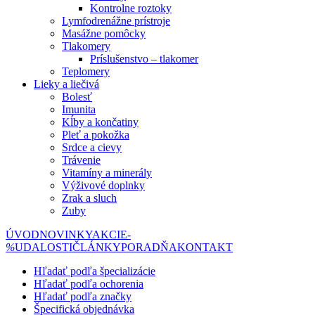
Kontrolne roztoky
Lymfodrenážne prístroje
Masážne pomôcky
Tlakomery
Príslušenstvo – tlakomer
Teplomery
Lieky a liečivá
Bolesť
Imunita
Kĺby a končatiny
Pleť a pokožka
Srdce a cievy
Trávenie
Vitamíny a minerály
Výživové doplnky
Zrak a sluch
Zuby
ÚVOD
NOVINKY
AKCIE
-
%
UDALOSTI
ČLÁNKY
PORADŇA
KONTAKT
Hľadať podľa špecializácie
Hľadať podľa ochorenia
Hľadať podľa značky
Špecifická objednávka