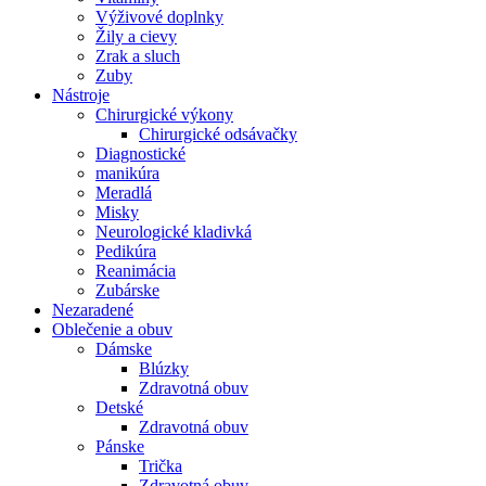
Výživové doplnky
Žily a cievy
Zrak a sluch
Zuby
Nástroje
Chirurgické výkony
Chirurgické odsávačky
Diagnostické
manikúra
Meradlá
Misky
Neurologické kladivká
Pedikúra
Reanimácia
Zubárske
Nezaradené
Oblečenie a obuv
Dámske
Blúzky
Zdravotná obuv
Detské
Zdravotná obuv
Pánske
Trička
Zdravotná obuv