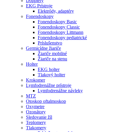
Dopplery
EKG Prístroje
Elektródy, adaptéry
Fonendoskopy
Fonendoskopy Basic
Fonendoskopy Classic
Fonendoskopy Littmann
Fonendoskopy pediatrické
Príslušenstvo
Germicídne žiariče
Žiariče mobilné
Žiariče na stenu
Holter
EKG holter
Tlakový holter
Krokomer
Lymfodrenážne prístroje
Lymfodrenážne návleky
MTZ
Otoskop oftalmoskop
Oxymetre
Ozonátory
Sledovanie žíl
Teplomery
Tlakomery