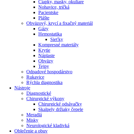
Čiapky, masky, okuliare
Nohavice, tričká
Pacientske
Plášte
Obväzový, krycí a fixačný materiál
Gázy
Hemostatika
Sieťky
Kompresné materiály
Krytie
Náplaste
Obväzy
Tejpy
Odpadové hospodárstvo
Rukavice
Rýchla diagnostika
Nástroje
Diagnostické
Chirurgické výkony
Chirurgické odsávačky
Skalpely držiaky čepele
Meradlá
Misky
Neurologické kladivká
Oblečenie a obuv