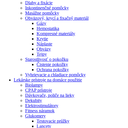
Dlahy a fixácie
Inkontinenčné pomôcky
Masážne pomôcky
Obväzový, krycí a fixačný materiál
Gázy
Hemostatika
Kompresné materiály
Krytie
Náplaste
Obväzy
Tejpy
Starostlivosť o pokožku
Čistenie pokožky
Ochrana pokožky
Vyhrievacie a chladiace pomôcky
Lekárske prístroje na domáce použitie
Biolampy
CPAP prístroje
Dávkovače, poliče na lieky
Dekubity
Elektrostimulátory
Fitness náramok
Glukomery
Testovacie prúžky
Lancety