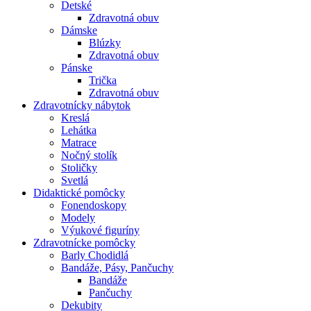
Detské
Zdravotná obuv
Dámske
Blúzky
Zdravotná obuv
Pánske
Trička
Zdravotná obuv
Zdravotnícky nábytok
Kreslá
Lehátka
Matrace
Nočný stolík
Stoličky
Svetlá
Didaktické pomôcky
Fonendoskopy
Modely
Výukové figuríny
Zdravotnícke pomôcky
Barly Chodidlá
Bandáže, Pásy, Pančuchy
Bandáže
Pančuchy
Dekubity