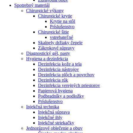
Spotrebný materiál
Chirurgické výkony
Chirurgické krytie
Krytie na stôl
Príslušenstvo
Chirurgické šitie
vstrebateľné
Skalpely držiaky čepele
Zákrokové súpravy
Diagnostický gél, pasty
Hygiena a dezinfekcia
Dezinfekcia kože a tela
Dezinfekcia nástrojov
Dezinfekcia plôch a povrchov
Dezinfekcia rúk
Dezinfekcia verejných priestorov
Papierová hygiena
Podbradníky a podložky
Príslušenstvo
Injekčná technika
Injekčná súprava
Injekčné ihly
Injekčné striekačky
Jednorázové oblečenie a obuv