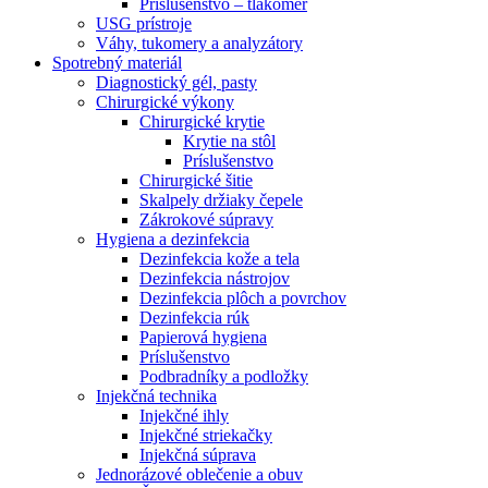
Príslušenstvo – tlakomer
USG prístroje
Váhy, tukomery a analyzátory
Spotrebný materiál
Diagnostický gél, pasty
Chirurgické výkony
Chirurgické krytie
Krytie na stôl
Príslušenstvo
Chirurgické šitie
Skalpely držiaky čepele
Zákrokové súpravy
Hygiena a dezinfekcia
Dezinfekcia kože a tela
Dezinfekcia nástrojov
Dezinfekcia plôch a povrchov
Dezinfekcia rúk
Papierová hygiena
Príslušenstvo
Podbradníky a podložky
Injekčná technika
Injekčné ihly
Injekčné striekačky
Injekčná súprava
Jednorázové oblečenie a obuv