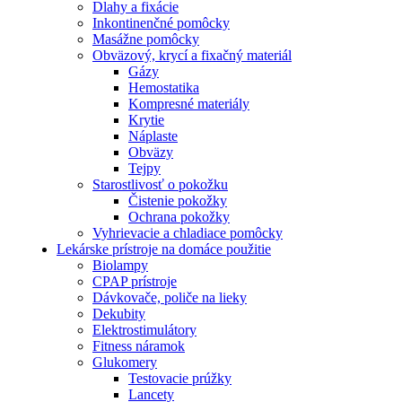
Dlahy a fixácie
Inkontinenčné pomôcky
Masážne pomôcky
Obväzový, krycí a fixačný materiál
Gázy
Hemostatika
Kompresné materiály
Krytie
Náplaste
Obväzy
Tejpy
Starostlivosť o pokožku
Čistenie pokožky
Ochrana pokožky
Vyhrievacie a chladiace pomôcky
Lekárske prístroje na domáce použitie
Biolampy
CPAP prístroje
Dávkovače, poliče na lieky
Dekubity
Elektrostimulátory
Fitness náramok
Glukomery
Testovacie prúžky
Lancety