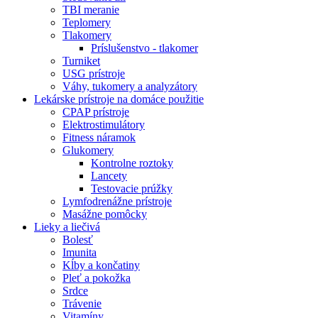
TBI meranie
Teplomery
Tlakomery
Príslušenstvo - tlakomer
Turniket
USG prístroje
Váhy, tukomery a analyzátory
Lekárske prístroje na domáce použitie
CPAP prístroje
Elektrostimulátory
Fitness náramok
Glukomery
Kontrolne roztoky
Lancety
Testovacie prúžky
Lymfodrenážne prístroje
Masážne pomôcky
Lieky a liečivá
Bolesť
Imunita
Kĺby a končatiny
Pleť a pokožka
Srdce
Trávenie
Vitamíny