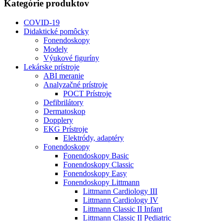
Kategórie produktov
COVID-19
Didaktické pomôcky
Fonendoskopy
Modely
Výukové figuríny
Lekárske prístroje
ABI meranie
Analyzačné prístroje
POCT Prístroje
Defibrilátory
Dermatoskop
Dopplery
EKG Prístroje
Elektródy, adaptéry
Fonendoskopy
Fonendoskopy Basic
Fonendoskopy Classic
Fonendoskopy Easy
Fonendoskopy Littmann
Littmann Cardiology III
Littmann Cardiology IV
Littmann Classic II Infant
Littmann Classic II Pediatric