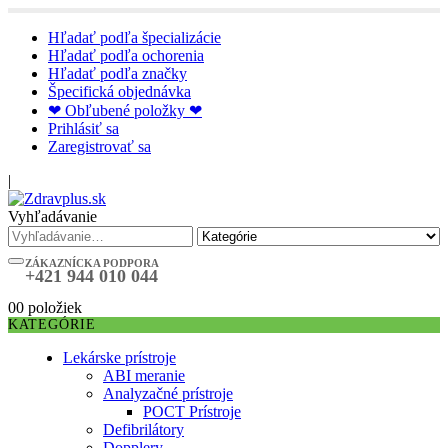
Hľadať podľa špecializácie
Hľadať podľa ochorenia
Hľadať podľa značky
Špecifická objednávka
❤ Obľubené položky ❤
Prihlásiť sa
Zaregistrovať sa
|
Vyhľadávanie
ZÁKAZNÍCKA PODPORA
+421 944 010 044
0
0 položiek
KATEGÓRIE
Lekárske prístroje
ABI meranie
Analyzačné prístroje
POCT Prístroje
Defibrilátory
Dopplery