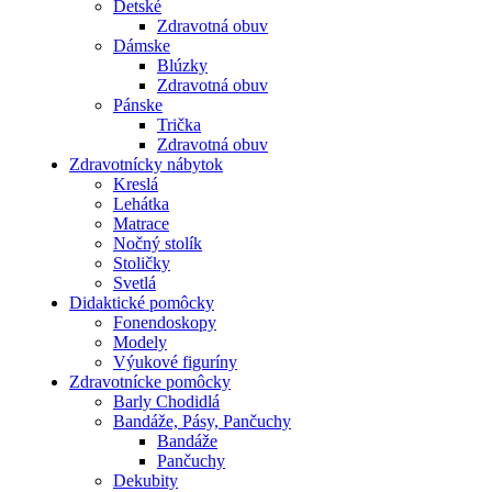
Detské
Zdravotná obuv
Dámske
Blúzky
Zdravotná obuv
Pánske
Trička
Zdravotná obuv
Zdravotnícky nábytok
Kreslá
Lehátka
Matrace
Nočný stolík
Stoličky
Svetlá
Didaktické pomôcky
Fonendoskopy
Modely
Výukové figuríny
Zdravotnícke pomôcky
Barly Chodidlá
Bandáže, Pásy, Pančuchy
Bandáže
Pančuchy
Dekubity