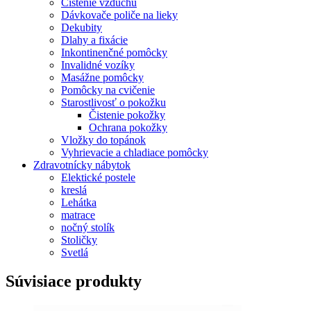
Čistenie vzduchu
Dávkovače poliče na lieky
Dekubity
Dlahy a fixácie
Inkontinenčné pomôcky
Invalidné vozíky
Masážne pomôcky
Pomôcky na cvičenie
Starostlivosť o pokožku
Čistenie pokožky
Ochrana pokožky
Vložky do topánok
Vyhrievacie a chladiace pomôcky
Zdravotnícky nábytok
Elektické postele
kreslá
Lehátka
matrace
nočný stolík
Stoličky
Svetlá
Súvisiace produkty