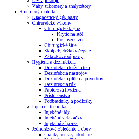
USG prístroje
Váhy, tukomery a analyzátory
Spotrebný materiál
Diagnostický gél, pasty
Chirurgické výkony
Chirurgické krytie
Krytie na stôl
Príslušenstvo
Chirurgické šitie
Skalpely držiaky čepele
Zákrokové súpravy
Hygiena a dezinfekcia
Dezinfekcia kože a tela
Dezinfekcia nástrojov
Dezinfekcia plôch a povrchov
Dezinfekcia rúk
Papierová hygiena
Príslušenstvo
Podbradníky a podložky
Injekčná technika
Injekčné ihly
Injekčné striekačky
Injekčná súprava
Jednorázové oblečenie a obuv
Čiapky, masky, okuliare