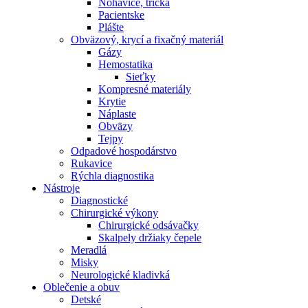
Nohavice, tričká
Pacientske
Plášte
Obväzový, krycí a fixačný materiál
Gázy
Hemostatika
Sieťky
Kompresné materiály
Krytie
Náplaste
Obväzy
Tejpy
Odpadové hospodárstvo
Rukavice
Rýchla diagnostika
Nástroje
Diagnostické
Chirurgické výkony
Chirurgické odsávačky
Skalpely držiaky čepele
Meradlá
Misky
Neurologické kladivká
Oblečenie a obuv
Detské