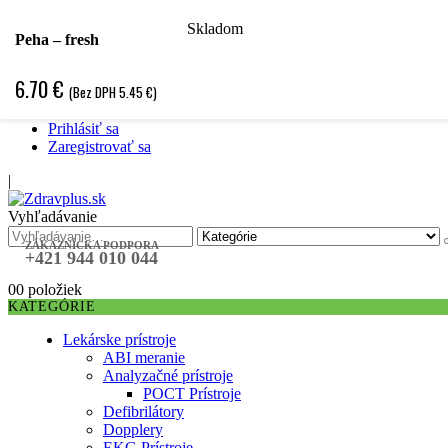
Skladom
Hľadať podľa špecializácie
Peha – fresh
Hľadať podľa ochorenia
Hľadať podľa značky
6.70
€
(Bez DPH
5.45
€
)
Špecifická objednávka
❤ Obľubené položky ❤
Prihlásiť sa
Zaregistrovať sa
|
Vyhľadávanie
ZÁKAZNÍCKA PODPORA
+421 944 010 044
0
0 položiek
KATEGÓRIE
Lekárske prístroje
ABI meranie
Analyzačné prístroje
POCT Prístroje
Defibrilátory
Dopplery
EKG Prístroje