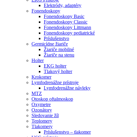
Elektródy, adaptéry
Fonendoskopy
Fonendoskopy Basic
Fonendoskopy Classic
Fonendoskopy Littmann
Fonendoskopy pediatrické
Príslušenstvo
Germicídne žiariče
Žiariče mobilné
Žiariče na stenu
Holter
EKG holter
Tlakový holter
Krokomer
Lymfodrenážne prístroje
Lymfodrenážne návleky
MTZ
Otoskop oftalmoskop
Oxymetre
Ozonátory
Sledovanie žíl
Teplomery
Tlakomery
Príslušenstvo – tlakomer