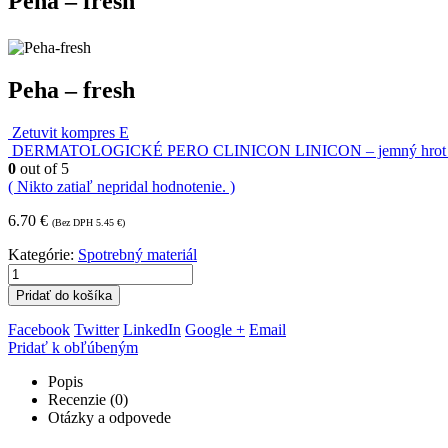
Peha – fresh
Peha – fresh
Zetuvit kompres E
DERMATOLOGICKÉ PERO CLINICON LINICON – jemný hrot – s
0
out of 5
( Nikto zatiaľ nepridal hodnotenie. )
6.70
€
(Bez DPH
5.45
€
)
Kategórie:
Spotrebný materiál
Pridať do košíka
Facebook
Twitter
LinkedIn
Google +
Email
Pridať k obľúbeným
Popis
Recenzie (0)
Otázky a odpovede