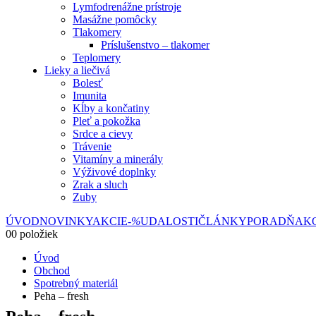
Lymfodrenážne prístroje
Masážne pomôcky
Tlakomery
Príslušenstvo – tlakomer
Teplomery
Lieky a liečivá
Bolesť
Imunita
Kĺby a končatiny
Pleť a pokožka
Srdce a cievy
Trávenie
Vitamíny a minerály
Výživové doplnky
Zrak a sluch
Zuby
ÚVOD
NOVINKY
AKCIE
-%
UDALOSTI
ČLÁNKY
PORADŇA
K
0
0 položiek
Úvod
Obchod
Spotrebný materiál
Peha – fresh