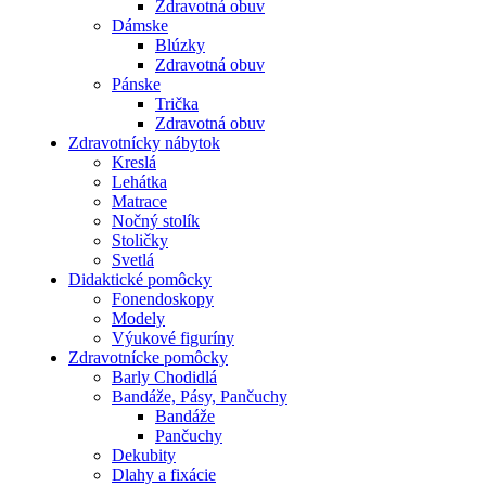
Zdravotná obuv
Dámske
Blúzky
Zdravotná obuv
Pánske
Trička
Zdravotná obuv
Zdravotnícky nábytok
Kreslá
Lehátka
Matrace
Nočný stolík
Stoličky
Svetlá
Didaktické pomôcky
Fonendoskopy
Modely
Výukové figuríny
Zdravotnícke pomôcky
Barly Chodidlá
Bandáže, Pásy, Pančuchy
Bandáže
Pančuchy
Dekubity
Dlahy a fixácie