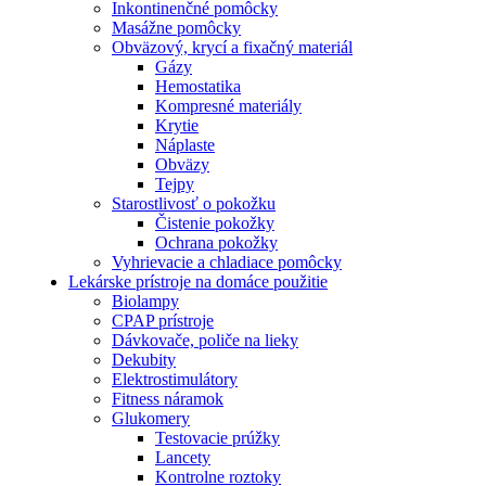
Inkontinenčné pomôcky
Masážne pomôcky
Obväzový, krycí a fixačný materiál
Gázy
Hemostatika
Kompresné materiály
Krytie
Náplaste
Obväzy
Tejpy
Starostlivosť o pokožku
Čistenie pokožky
Ochrana pokožky
Vyhrievacie a chladiace pomôcky
Lekárske prístroje na domáce použitie
Biolampy
CPAP prístroje
Dávkovače, poliče na lieky
Dekubity
Elektrostimulátory
Fitness náramok
Glukomery
Testovacie prúžky
Lancety
Kontrolne roztoky