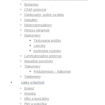
Biolampy
CPAP prístroje
Dávkovače, poliče na lieky
Dekubity
Elektrostimulátory
Fitness náramok
Glukomery
Testovacie prúžky
Lancety
Kontrolne roztoky
Lymfodrenážne prístroje
Masážne pomôcky
Tlakomery
Príslušenstvo – tlakomer
Teplomery
Lieky a liečivá
Bolesť
Imunita
Kĺby a končatiny
Pleť a pokožka