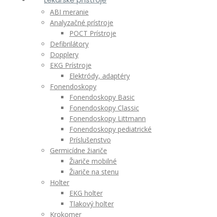
ABI meranie
Analyzačné prístroje
POCT Prístroje
Defibrilátory
Dopplery
EKG Prístroje
Elektródy, adaptéry
Fonendoskopy
Fonendoskopy Basic
Fonendoskopy Classic
Fonendoskopy Littmann
Fonendoskopy pediatrické
Príslušenstvo
Germicídne žiariče
Žiariče mobilné
Žiariče na stenu
Holter
EKG holter
Tlakový holter
Krokomer