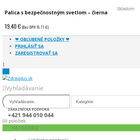
Skladom
HĽADAŤ PODĽA ŠPECIALIZÁCIE
Palica s bezpečnostným svetlom – čierna
HĽADAŤ PODĽA OCHORENIA
19.40
€
HĽADAŤ PODĽA ZNAČKY
(Bez DPH
15.77
€
)
ŠPECIFICKÁ OBJEDNÁVKA
❤ OBĽUBENÉ POLOŽKY ❤
PRIHLÁSIŤ SA
ZAREGISTROVAŤ SA
|
Vyhľadávanie
ZÁKAZNÍCKA PODPORA
+421 944 010 044
0
0 položiek
KATEGÓRIE
Lekárske prístroje