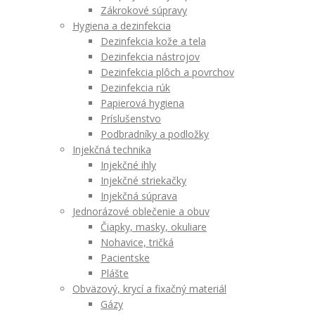
Zákrokové súpravy
Hygiena a dezinfekcia
Dezinfekcia kože a tela
Dezinfekcia nástrojov
Dezinfekcia plôch a povrchov
Dezinfekcia rúk
Papierová hygiena
Príslušenstvo
Podbradníky a podložky
Injekčná technika
Injekčné ihly
Injekčné striekačky
Injekčná súprava
Jednorázové oblečenie a obuv
Čiapky, masky, okuliare
Nohavice, tričká
Pacientske
Plášte
Obväzový, krycí a fixačný materiál
Gázy