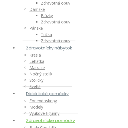
Zdravotná obuv
Dámske
Blúzky
Zdravotná obuv
Pánske
Trička
Zdravotná obuv
Zdravotnícky nábytok
Kreslá
Lehátka
Matrace
Nočný stolík
Stoličky
Svetlá
Didaktické pomôcky
Fonendoskopy
Modely
Výukové figuríny
Zdravotnícke pomôcky
Barly Chodidlá