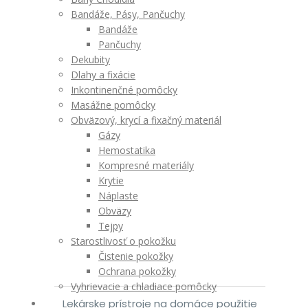
Bandáže, Pásy, Pančuchy
Bandáže
Pančuchy
Dekubity
Dlahy a fixácie
Inkontinenčné pomôcky
Masážne pomôcky
Obväzový, krycí a fixačný materiál
Gázy
Hemostatika
Kompresné materiály
Krytie
Náplaste
Obväzy
Tejpy
Starostlivosť o pokožku
Čistenie pokožky
Ochrana pokožky
Vyhrievacie a chladiace pomôcky
Lekárske prístroje na domáce použitie