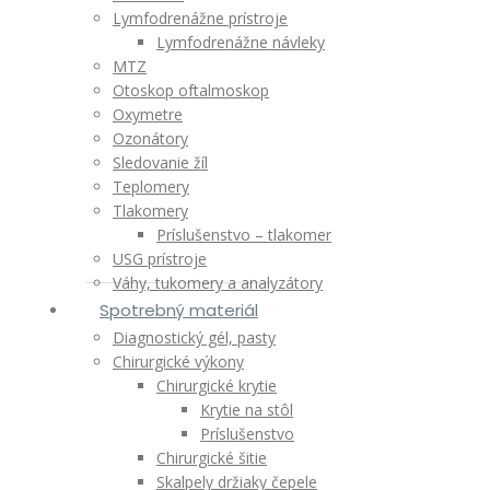
Lymfodrenážne prístroje
Lymfodrenážne návleky
MTZ
Otoskop oftalmoskop
Oxymetre
Ozonátory
Sledovanie žíl
Teplomery
Tlakomery
Príslušenstvo – tlakomer
USG prístroje
Váhy, tukomery a analyzátory
Spotrebný materiál
Diagnostický gél, pasty
Chirurgické výkony
Chirurgické krytie
Krytie na stôl
Príslušenstvo
Chirurgické šitie
Skalpely držiaky čepele