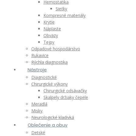
Hemostatika
Sieťky
Kompresné materiály
Krytie
Náplaste
Obväzy
Tejpy
Odpadové hospodárstvo
Rukavice
Rýchla diagnostika
Nástroje
Diagnostické
Chirurgické výkony
Chirurgické odsávačky
Skalpely držiaky čepele
Meradlá
Misky
Neurologické kladivká
Oblečenie a obuv
Detské