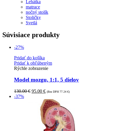
Lehátka
matrace
nočný stolík
Stoličky
Svetlá
Súvisiace produkty
-27%
Pridať do košíka
Pridať k obľúbeným
Rýchle zobrazenie
Model mozgu, 1:1, 5 dielov
130.00
€
95.00
€
(Bez DPH
77.24
€
)
-37%