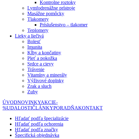
Kontrolne roztoky
Lymfodrenážne prístroje
Masážne pomôcky
Tlakomery
Príslušenstvo – tlakomer
Teplomery
Lieky a liečivá
Bolesť
Imunita
Kĺby a končatiny
Pleť a pokožka
Srdce a cievy
Trávenie
Vitamíny a minerály
Výživové doplnky
Zrak a sluch
Zuby
ÚVOD
NOVINKY
AKCIE
-
%
UDALOSTI
ČLÁNKY
PORADŇA
KONTAKT
Hľadať podľa špecializácie
Hľadať podľa ochorenia
Hľadať podľa značky
Špecifická objednávka