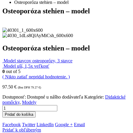
Osteoporóza stehien – model
Osteoporóza stehien – model
Osteoporóza stehien – model
Model stavcov osteoporózy, 3 stavce
Model uší, 1,5x veľkosť
0
out of 5
( Nikto zatiaľ nepridal hodnotenie. )
97.50
€
(Bez DPH
79.27
€
)
Dostupnosť:
Dostupné u nášho dodávateľa
Kategórie:
Didaktické
pomôcky
,
Modely
Pridať do košíka
Facebook
Twitter
LinkedIn
Google +
Email
Pridať k obľúbeným