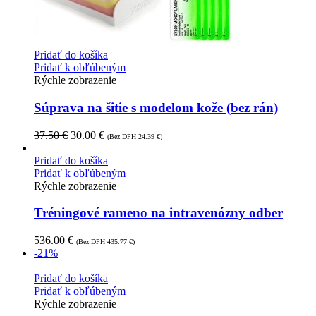
Pridať do košíka
Pridať k obľúbeným
Rýchle zobrazenie
Súprava na šitie s modelom kože (bez rán)
37.50
€
30.00
€
(Bez DPH
24.39
€
)
Pridať do košíka
Pridať k obľúbeným
Rýchle zobrazenie
Tréningové rameno na intravenózny odber
536.00
€
(Bez DPH
435.77
€
)
-21%
Pridať do košíka
Pridať k obľúbeným
Rýchle zobrazenie