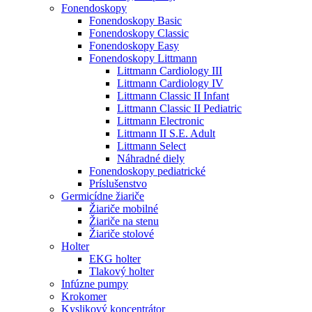
Fonendoskopy
Fonendoskopy Basic
Fonendoskopy Classic
Fonendoskopy Easy
Fonendoskopy Littmann
Littmann Cardiology III
Littmann Cardiology IV
Littmann Classic II Infant
Littmann Classic II Pediatric
Littmann Electronic
Littmann II S.E. Adult
Littmann Select
Náhradné diely
Fonendoskopy pediatrické
Príslušenstvo
Germicídne žiariče
Žiariče mobilné
Žiariče na stenu
Žiariče stolové
Holter
EKG holter
Tlakový holter
Infúzne pumpy
Krokomer
Kyslikový koncentrátor