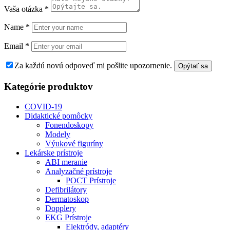
Vaša otázka
*
Name
*
Email
*
Za každú novú odpoveď mi pošlite upozornenie.
Kategórie produktov
COVID-19
Didaktické pomôcky
Fonendoskopy
Modely
Výukové figuríny
Lekárske prístroje
ABI meranie
Analyzačné prístroje
POCT Prístroje
Defibrilátory
Dermatoskop
Dopplery
EKG Prístroje
Elektródy, adaptéry