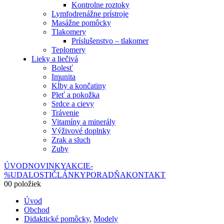
Kontrolne roztoky
Lymfodrenážne prístroje
Masážne pomôcky
Tlakomery
Príslušenstvo – tlakomer
Teplomery
Lieky a liečivá
Bolesť
Imunita
Kĺby a končatiny
Pleť a pokožka
Srdce a cievy
Trávenie
Vitamíny a minerály
Výživové doplnky
Zrak a sluch
Zuby
ÚVOD
NOVINKY
AKCIE
-
%
UDALOSTI
ČLÁNKY
PORADŇA
KONTAKT
0
0 položiek
Úvod
Obchod
Didaktické pomôcky
,
Modely