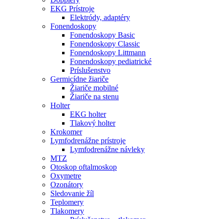
EKG Prístroje
Elektródy, adaptéry
Fonendoskopy
Fonendoskopy Basic
Fonendoskopy Classic
Fonendoskopy Littmann
Fonendoskopy pediatrické
Príslušenstvo
Germicídne žiariče
Žiariče mobilné
Žiariče na stenu
Holter
EKG holter
Tlakový holter
Krokomer
Lymfodrenážne prístroje
Lymfodrenážne návleky
MTZ
Otoskop oftalmoskop
Oxymetre
Ozonátory
Sledovanie žíl
Teplomery
Tlakomery