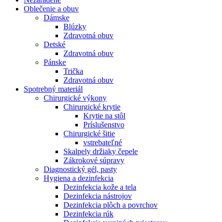
Oblečenie a obuv
Dámske
Blúzky
Zdravotná obuv
Detské
Zdravotná obuv
Pánske
Trička
Zdravotná obuv
Spotrebný materiál
Chirurgické výkony
Chirurgické krytie
Krytie na stôl
Príslušenstvo
Chirurgické šitie
vstrebateľné
Skalpely držiaky čepele
Zákrokové súpravy
Diagnostický gél, pasty
Hygiena a dezinfekcia
Dezinfekcia kože a tela
Dezinfekcia nástrojov
Dezinfekcia plôch a povrchov
Dezinfekcia rúk