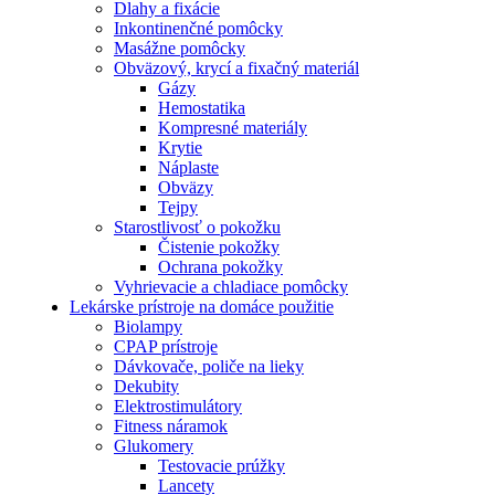
Dlahy a fixácie
Inkontinenčné pomôcky
Masážne pomôcky
Obväzový, krycí a fixačný materiál
Gázy
Hemostatika
Kompresné materiály
Krytie
Náplaste
Obväzy
Tejpy
Starostlivosť o pokožku
Čistenie pokožky
Ochrana pokožky
Vyhrievacie a chladiace pomôcky
Lekárske prístroje na domáce použitie
Biolampy
CPAP prístroje
Dávkovače, poliče na lieky
Dekubity
Elektrostimulátory
Fitness náramok
Glukomery
Testovacie prúžky
Lancety