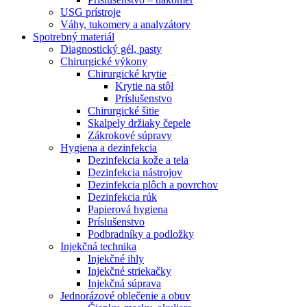
USG prístroje
Váhy, tukomery a analyzátory
Spotrebný materiál
Diagnostický gél, pasty
Chirurgické výkony
Chirurgické krytie
Krytie na stôl
Príslušenstvo
Chirurgické šitie
Skalpely držiaky čepele
Zákrokové súpravy
Hygiena a dezinfekcia
Dezinfekcia kože a tela
Dezinfekcia nástrojov
Dezinfekcia plôch a povrchov
Dezinfekcia rúk
Papierová hygiena
Príslušenstvo
Podbradníky a podložky
Injekčná technika
Injekčné ihly
Injekčné striekačky
Injekčná súprava
Jednorázové oblečenie a obuv