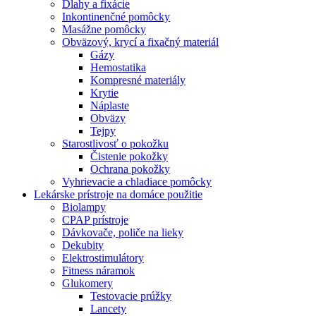
Dlahy a fixácie
Inkontinenčné pomôcky
Masážne pomôcky
Obväzový, krycí a fixačný materiál
Gázy
Hemostatika
Kompresné materiály
Krytie
Náplaste
Obväzy
Tejpy
Starostlivosť o pokožku
Čistenie pokožky
Ochrana pokožky
Vyhrievacie a chladiace pomôcky
Lekárske prístroje na domáce použitie
Biolampy
CPAP prístroje
Dávkovače, poliče na lieky
Dekubity
Elektrostimulátory
Fitness náramok
Glukomery
Testovacie prúžky
Lancety