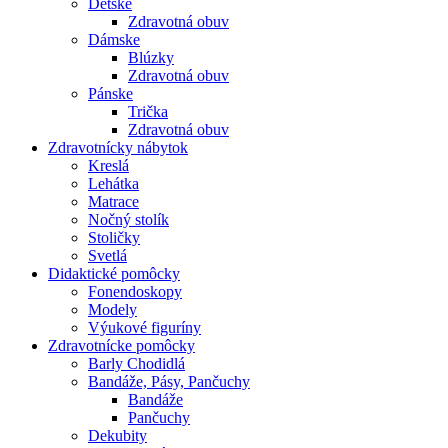
Detské
Zdravotná obuv
Dámske
Blúzky
Zdravotná obuv
Pánske
Trička
Zdravotná obuv
Zdravotnícky nábytok
Kreslá
Lehátka
Matrace
Nočný stolík
Stoličky
Svetlá
Didaktické pomôcky
Fonendoskopy
Modely
Výukové figuríny
Zdravotnícke pomôcky
Barly Chodidlá
Bandáže, Pásy, Pančuchy
Bandáže
Pančuchy
Dekubity