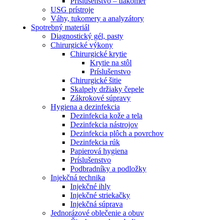
Príslušenstvo – tlakomer
USG prístroje
Váhy, tukomery a analyzátory
Spotrebný materiál
Diagnostický gél, pasty
Chirurgické výkony
Chirurgické krytie
Krytie na stôl
Príslušenstvo
Chirurgické šitie
Skalpely držiaky čepele
Zákrokové súpravy
Hygiena a dezinfekcia
Dezinfekcia kože a tela
Dezinfekcia nástrojov
Dezinfekcia plôch a povrchov
Dezinfekcia rúk
Papierová hygiena
Príslušenstvo
Podbradníky a podložky
Injekčná technika
Injekčné ihly
Injekčné striekačky
Injekčná súprava
Jednorázové oblečenie a obuv