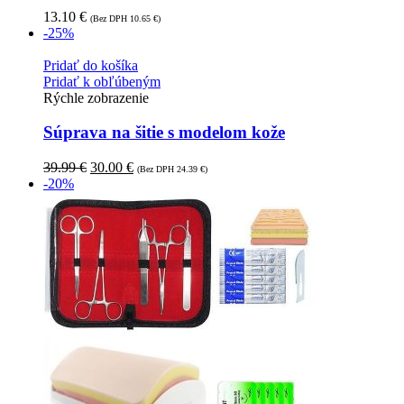
13.10
€
(Bez DPH
10.65
€
)
-25%
Pridať do košíka
Pridať k obľúbeným
Rýchle zobrazenie
Súprava na šitie s modelom kože
39.99
€
30.00
€
(Bez DPH
24.39
€
)
-20%