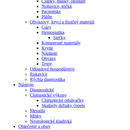
Čiapky, masky, okuliare
Nohavice, tričká
Pacientske
Plášte
Obväzový, krycí a fixačný materiál
Gázy
Hemostatika
Sieťky
Kompresné materiály
Krytie
Náplaste
Obväzy
Tejpy
Odpadové hospodárstvo
Rukavice
Rýchla diagnostika
Nástroje
Diagnostické
Chirurgické výkony
Chirurgické odsávačky
Skalpely držiaky čepele
Meradlá
Misky
Neurologické kladivká
Oblečenie a obuv