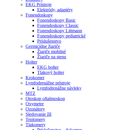
EKG Prístroje
Elektródy, adaptéry
Fonendoskopy
Fonendoskopy Basic
Fonendoskopy Classic
Fonendoskopy Littmann
Fonendoskopy pediatrické
Príslušenstvo
Germicídne žiariče
Žiariče mobilné
Žiariče na stenu
Holter
EKG holter
Tlakový holter
Krokomer
Lymfodrenážne prístroje
Lymfodrenážne návleky
MTZ
Otoskop oftalmoskop
Oxymetre
Ozonátory
Sledovanie žíl
Teplomery
Tlakomery
Príslušenstvo – tlakomer