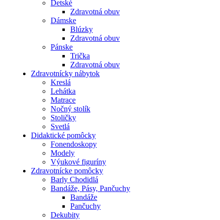
Detské
Zdravotná obuv
Dámske
Blúzky
Zdravotná obuv
Pánske
Trička
Zdravotná obuv
Zdravotnícky nábytok
Kreslá
Lehátka
Matrace
Nočný stolík
Stoličky
Svetlá
Didaktické pomôcky
Fonendoskopy
Modely
Výukové figuríny
Zdravotnícke pomôcky
Barly Chodidlá
Bandáže, Pásy, Pančuchy
Bandáže
Pančuchy
Dekubity