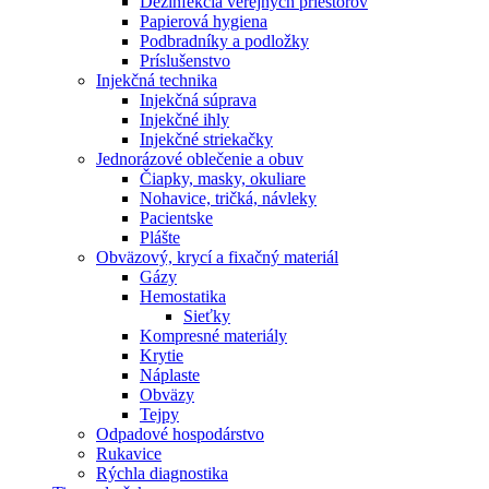
Dezinfekcia verejných priestorov
Papierová hygiena
Podbradníky a podložky
Príslušenstvo
Injekčná technika
Injekčná súprava
Injekčné ihly
Injekčné striekačky
Jednorázové oblečenie a obuv
Čiapky, masky, okuliare
Nohavice, tričká, návleky
Pacientske
Plášte
Obväzový, krycí a fixačný materiál
Gázy
Hemostatika
Sieťky
Kompresné materiály
Krytie
Náplaste
Obväzy
Tejpy
Odpadové hospodárstvo
Rukavice
Rýchla diagnostika