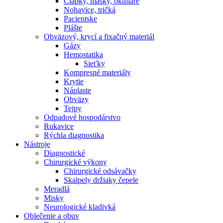
Čiapky, masky, okuliare
Nohavice, tričká
Pacientske
Plášte
Obväzový, krycí a fixačný materiál
Gázy
Hemostatika
Sieťky
Kompresné materiály
Krytie
Náplaste
Obväzy
Tejpy
Odpadové hospodárstvo
Rukavice
Rýchla diagnostika
Nástroje
Diagnostické
Chirurgické výkony
Chirurgické odsávačky
Skalpely držiaky čepele
Meradlá
Misky
Neurologické kladivká
Oblečenie a obuv