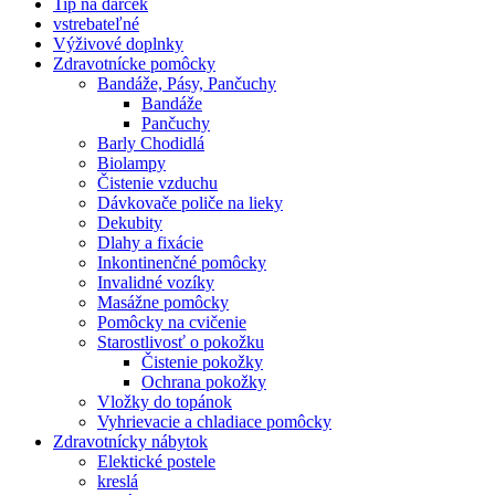
Tip na darček
vstrebateľné
Výživové doplnky
Zdravotnícke pomôcky
Bandáže, Pásy, Pančuchy
Bandáže
Pančuchy
Barly Chodidlá
Biolampy
Čistenie vzduchu
Dávkovače poliče na lieky
Dekubity
Dlahy a fixácie
Inkontinenčné pomôcky
Invalidné vozíky
Masážne pomôcky
Pomôcky na cvičenie
Starostlivosť o pokožku
Čistenie pokožky
Ochrana pokožky
Vložky do topánok
Vyhrievacie a chladiace pomôcky
Zdravotnícky nábytok
Elektické postele
kreslá