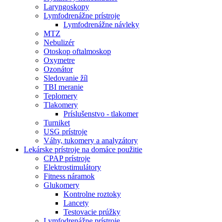
Laryngoskopy
Lymfodrenážne prístroje
Lymfodrenážne návleky
MTZ
Nebulizér
Otoskop oftalmoskop
Oxymetre
Ozonátor
Sledovanie žíl
TBI meranie
Teplomery
Tlakomery
Príslušenstvo - tlakomer
Turniket
USG prístroje
Váhy, tukomery a analyzátory
Lekárske prístroje na domáce použitie
CPAP prístroje
Elektrostimulátory
Fitness náramok
Glukomery
Kontrolne roztoky
Lancety
Testovacie prúžky
Lymfodrenážne prístroje