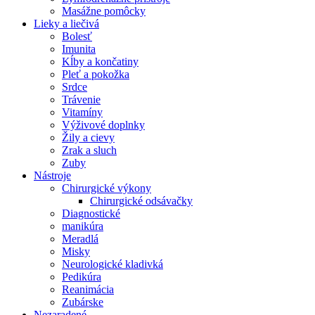
Masážne pomôcky
Lieky a liečivá
Bolesť
Imunita
Kĺby a končatiny
Pleť a pokožka
Srdce
Trávenie
Vitamíny
Výživové doplnky
Žily a cievy
Zrak a sluch
Zuby
Nástroje
Chirurgické výkony
Chirurgické odsávačky
Diagnostické
manikúra
Meradlá
Misky
Neurologické kladivká
Pedikúra
Reanimácia
Zubárske
Nezaradené