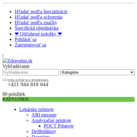
Hľadať podľa špecializácie
Hľadať podľa ochorenia
Hľadať podľa značky
Špecifická objednávka
❤ Obľubené položky ❤
Prihlásiť sa
Zaregistrovať sa
|
Vyhľadávanie
ZÁKAZNÍCKA PODPORA
+421 944 010 044
0
0 položiek
KATEGÓRIE
Lekárske prístroje
ABI meranie
Analyzačné prístroje
POCT Prístroje
Defibrilátory
Dopplery