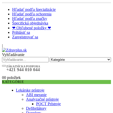
Hľadať podľa špecializácie
Hľadať podľa ochorenia
Hľadať podľa značky
Špecifická objednávka
❤ Obľubené položky ❤
Prihlásiť sa
Zaregistrovať sa
|
Vyhľadávanie
ZÁKAZNÍCKA PODPORA
+421 944 010 044
0
0 položiek
KATEGÓRIE
Lekárske prístroje
ABI meranie
Analyzačné prístroje
POCT Prístroje
Defibrilátory
Dopplery