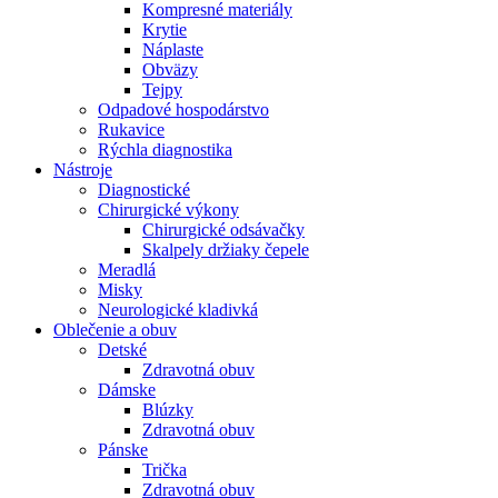
Kompresné materiály
Krytie
Náplaste
Obväzy
Tejpy
Odpadové hospodárstvo
Rukavice
Rýchla diagnostika
Nástroje
Diagnostické
Chirurgické výkony
Chirurgické odsávačky
Skalpely držiaky čepele
Meradlá
Misky
Neurologické kladivká
Oblečenie a obuv
Detské
Zdravotná obuv
Dámske
Blúzky
Zdravotná obuv
Pánske
Trička
Zdravotná obuv