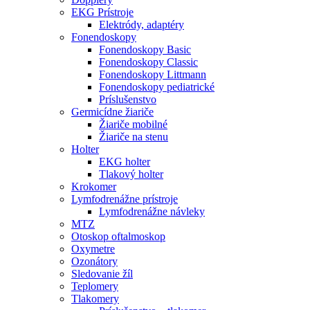
EKG Prístroje
Elektródy, adaptéry
Fonendoskopy
Fonendoskopy Basic
Fonendoskopy Classic
Fonendoskopy Littmann
Fonendoskopy pediatrické
Príslušenstvo
Germicídne žiariče
Žiariče mobilné
Žiariče na stenu
Holter
EKG holter
Tlakový holter
Krokomer
Lymfodrenážne prístroje
Lymfodrenážne návleky
MTZ
Otoskop oftalmoskop
Oxymetre
Ozonátory
Sledovanie žíl
Teplomery
Tlakomery