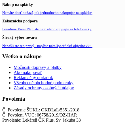
Nákup na splátky
Nemáte dosť peňazí, tak jednoducho nakupujte na splátky.
Zákaznícka podpora
Poradíme Vám? Napíšte nám alebo opýtajte sa telefonicky.
Široký výber tovaru
Nenašli ste ten pravý - napíšte nám špecifickú objednávku.
Všetko o nákupe
Možnosti dopravy a platby
Ako nakupovať
Reklamačný poriadok
Všeobecné obchodné podmienky
Zásady ochrany osobných údajov
Povolenia
Č. Povolenie ŠUKL: OKDLaL/5351/2018
Č. Povoleni VUC: 06758/2019/OZ-HAR
Povolenie: Lekáreň ČK Plus, Sv. Jakuba 33