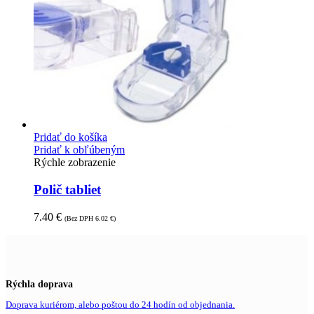
Pridať do košíka
Pridať k obľúbeným
Rýchle zobrazenie
Polič tabliet
7.40
€
(Bez DPH
6.02
€
)
Rýchla doprava
Doprava kuriérom, alebo poštou do 24 hodín od objednania.