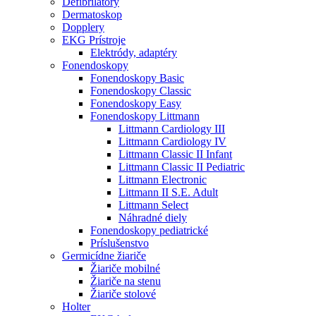
Defibrilátory
Dermatoskop
Dopplery
EKG Prístroje
Elektródy, adaptéry
Fonendoskopy
Fonendoskopy Basic
Fonendoskopy Classic
Fonendoskopy Easy
Fonendoskopy Littmann
Littmann Cardiology III
Littmann Cardiology IV
Littmann Classic II Infant
Littmann Classic II Pediatric
Littmann Electronic
Littmann II S.E. Adult
Littmann Select
Náhradné diely
Fonendoskopy pediatrické
Príslušenstvo
Germicídne žiariče
Žiariče mobilné
Žiariče na stenu
Žiariče stolové
Holter