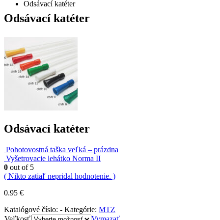
Odsávací katéter
Odsávací katéter
Odsávací katéter
Pohotovostná taška veľká – prázdna
Vyšetrovacie lehátko Norma II
0
out of 5
( Nikto zatiaľ nepridal hodnotenie. )
0.95
€
Katalógové číslo:
-
Kategórie:
MTZ
Veľkosť
Vymazať