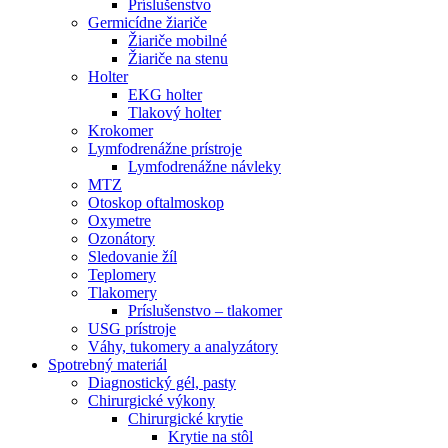
Príslušenstvo
Germicídne žiariče
Žiariče mobilné
Žiariče na stenu
Holter
EKG holter
Tlakový holter
Krokomer
Lymfodrenážne prístroje
Lymfodrenážne návleky
MTZ
Otoskop oftalmoskop
Oxymetre
Ozonátory
Sledovanie žíl
Teplomery
Tlakomery
Príslušenstvo – tlakomer
USG prístroje
Váhy, tukomery a analyzátory
Spotrebný materiál
Diagnostický gél, pasty
Chirurgické výkony
Chirurgické krytie
Krytie na stôl