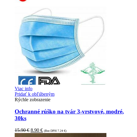
Viac info
Pridať k obľúbeným
Rýchle zobrazenie
Ochranné rúško na tvár 3-vrstvové, modré,
30ks
15.90
€
8.90
€
(Bez DPH
7.24
€
)