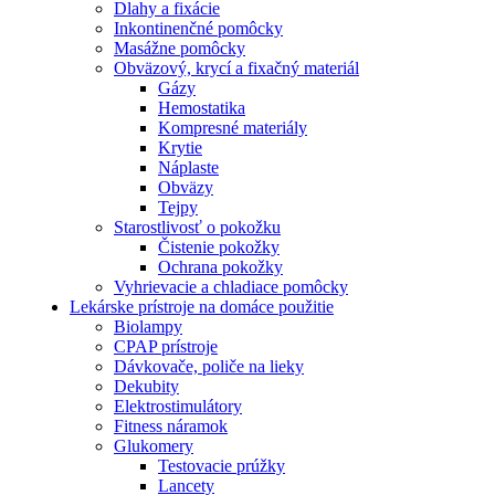
Dlahy a fixácie
Inkontinenčné pomôcky
Masážne pomôcky
Obväzový, krycí a fixačný materiál
Gázy
Hemostatika
Kompresné materiály
Krytie
Náplaste
Obväzy
Tejpy
Starostlivosť o pokožku
Čistenie pokožky
Ochrana pokožky
Vyhrievacie a chladiace pomôcky
Lekárske prístroje na domáce použitie
Biolampy
CPAP prístroje
Dávkovače, poliče na lieky
Dekubity
Elektrostimulátory
Fitness náramok
Glukomery
Testovacie prúžky
Lancety