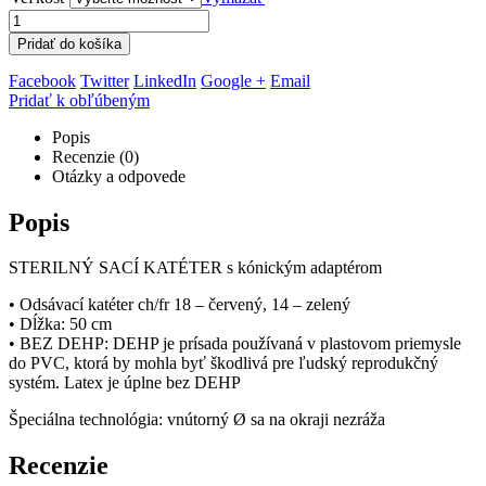
Pridať do košíka
Facebook
Twitter
LinkedIn
Google +
Email
Pridať k obľúbeným
Popis
Recenzie (0)
Otázky a odpovede
Popis
STERILNÝ SACÍ KATÉTER s kónickým adaptérom
• Odsávací katéter ch/fr 18 – červený, 14 – zelený
• Dĺžka: 50 cm
• BEZ DEHP: DEHP je prísada používaná v plastovom priemysle
do PVC, ktorá by mohla byť škodlivá pre ľudský reprodukčný
systém. Latex je úplne bez DEHP
Špeciálna technológia: vnútorný Ø sa na okraji nezráža
Recenzie