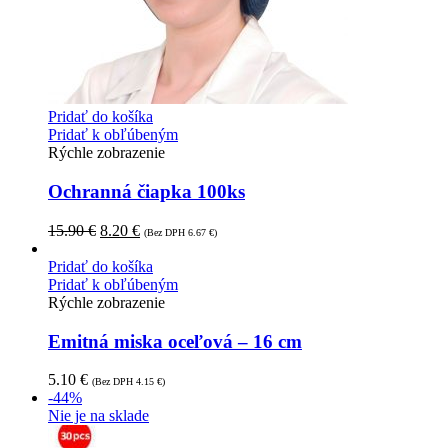
Pridať do košíka
Pridať k obľúbeným
Rýchle zobrazenie
Ochranná čiapka 100ks
15.90
€
8.20
€
(Bez DPH
6.67
€
)
Pridať do košíka
Pridať k obľúbeným
Rýchle zobrazenie
Emitná miska oceľová – 16 cm
5.10
€
(Bez DPH
4.15
€
)
-44%
Nie je na sklade