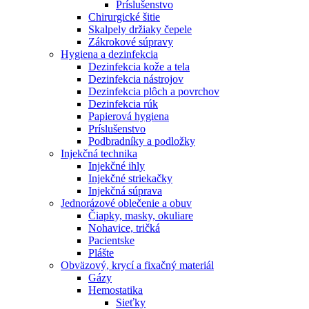
Príslušenstvo
Chirurgické šitie
Skalpely držiaky čepele
Zákrokové súpravy
Hygiena a dezinfekcia
Dezinfekcia kože a tela
Dezinfekcia nástrojov
Dezinfekcia plôch a povrchov
Dezinfekcia rúk
Papierová hygiena
Príslušenstvo
Podbradníky a podložky
Injekčná technika
Injekčné ihly
Injekčné striekačky
Injekčná súprava
Jednorázové oblečenie a obuv
Čiapky, masky, okuliare
Nohavice, tričká
Pacientske
Plášte
Obväzový, krycí a fixačný materiál
Gázy
Hemostatika
Sieťky