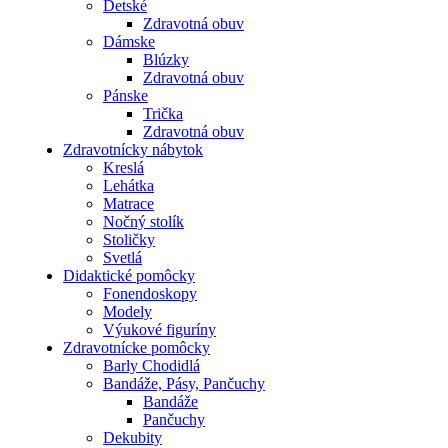
Detské
Zdravotná obuv
Dámske
Blúzky
Zdravotná obuv
Pánske
Trička
Zdravotná obuv
Zdravotnícky nábytok
Kreslá
Lehátka
Matrace
Nočný stolík
Stoličky
Svetlá
Didaktické pomôcky
Fonendoskopy
Modely
Výukové figuríny
Zdravotnícke pomôcky
Barly Chodidlá
Bandáže, Pásy, Pančuchy
Bandáže
Pančuchy
Dekubity