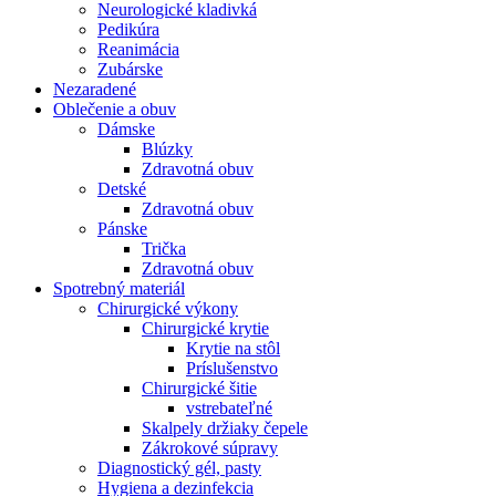
Neurologické kladivká
Pedikúra
Reanimácia
Zubárske
Nezaradené
Oblečenie a obuv
Dámske
Blúzky
Zdravotná obuv
Detské
Zdravotná obuv
Pánske
Trička
Zdravotná obuv
Spotrebný materiál
Chirurgické výkony
Chirurgické krytie
Krytie na stôl
Príslušenstvo
Chirurgické šitie
vstrebateľné
Skalpely držiaky čepele
Zákrokové súpravy
Diagnostický gél, pasty
Hygiena a dezinfekcia