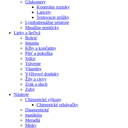
Glukomery
Kontrolne roztoky
Lancety
Testovacie prúžky
Lymfodrenážne prístroje
Masážne pomôcky
Lieky a liečivá
Bolesť
Imunita
Kĺby a končatiny
Pleť a pokožka
Srdce
Trávenie
Vitamíny
Výživové doplnky
Žily a cievy
Zrak a sluch
Zuby
Nástroje
Chirurgické výkony
Chirurgické odsávačky
Diagnostické
manikúra
Meradlá
Misky