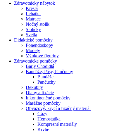
Zdravotnícky nábytok
Kreslá
Lehátka
Matrace
Nočný stolík
Stoličky
Svetlá
Didaktické pomôcky
Fonendoskopy
Modely
Výukové figuríny
Zdravotnícke pomôcky
Barly Chodidlá
Bandáže, Pásy, Pančuchy
Bandáže
Pančuchy
Dekubity
Dlahy a fixácie
Inkontinenčné pomôcky
Masážne pomôcky
Obväzový, krycí a fixačný materiál
Gázy
Hemostatika
Kompresné materiály
Krytie