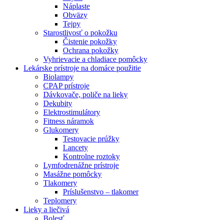
Náplaste
Obväzy
Tejpy
Starostlivosť o pokožku
Čistenie pokožky
Ochrana pokožky
Vyhrievacie a chladiace pomôcky
Lekárske prístroje na domáce použitie
Biolampy
CPAP prístroje
Dávkovače, poliče na lieky
Dekubity
Elektrostimulátory
Fitness náramok
Glukomery
Testovacie prúžky
Lancety
Kontrolne roztoky
Lymfodrenážne prístroje
Masážne pomôcky
Tlakomery
Príslušenstvo – tlakomer
Teplomery
Lieky a liečivá
Bolesť