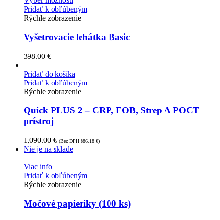
Výber možností
Pridať k obľúbeným
Rýchle zobrazenie
Vyšetrovacie lehátka Basic
398.00
€
Pridať do košíka
Pridať k obľúbeným
Rýchle zobrazenie
Quick PLUS 2 – CRP, FOB, Strep A POCT
prístroj
1,090.00
€
(Bez DPH
886.18
€
)
Nie je na sklade
Viac info
Pridať k obľúbeným
Rýchle zobrazenie
Močové papieriky (100 ks)