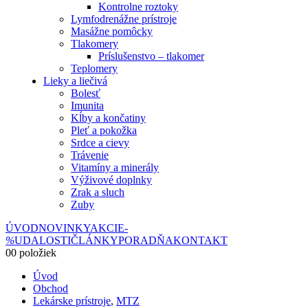
Kontrolne roztoky
Lymfodrenážne prístroje
Masážne pomôcky
Tlakomery
Príslušenstvo – tlakomer
Teplomery
Lieky a liečivá
Bolesť
Imunita
Kĺby a končatiny
Pleť a pokožka
Srdce a cievy
Trávenie
Vitamíny a minerály
Výživové doplnky
Zrak a sluch
Zuby
ÚVOD
NOVINKY
AKCIE
-
%
UDALOSTI
ČLÁNKY
PORADŇA
KONTAKT
0
0 položiek
Úvod
Obchod
Lekárske prístroje
,
MTZ