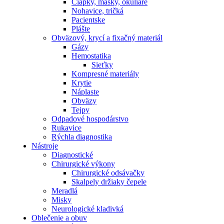
Čiapky, masky, okuliare
Nohavice, tričká
Pacientske
Plášte
Obväzový, krycí a fixačný materiál
Gázy
Hemostatika
Sieťky
Kompresné materiály
Krytie
Náplaste
Obväzy
Tejpy
Odpadové hospodárstvo
Rukavice
Rýchla diagnostika
Nástroje
Diagnostické
Chirurgické výkony
Chirurgické odsávačky
Skalpely držiaky čepele
Meradlá
Misky
Neurologické kladivká
Oblečenie a obuv