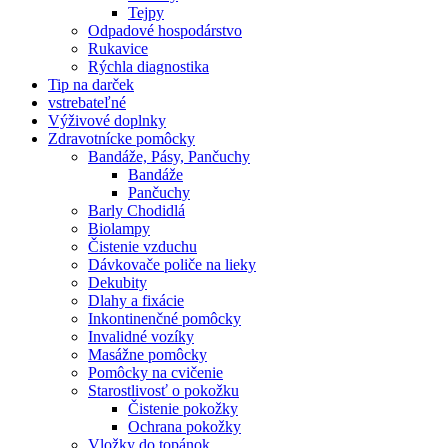
Tejpy
Odpadové hospodárstvo
Rukavice
Rýchla diagnostika
Tip na darček
vstrebateľné
Výživové doplnky
Zdravotnícke pomôcky
Bandáže, Pásy, Pančuchy
Bandáže
Pančuchy
Barly Chodidlá
Biolampy
Čistenie vzduchu
Dávkovače poliče na lieky
Dekubity
Dlahy a fixácie
Inkontinenčné pomôcky
Invalidné vozíky
Masážne pomôcky
Pomôcky na cvičenie
Starostlivosť o pokožku
Čistenie pokožky
Ochrana pokožky
Vložky do topánok