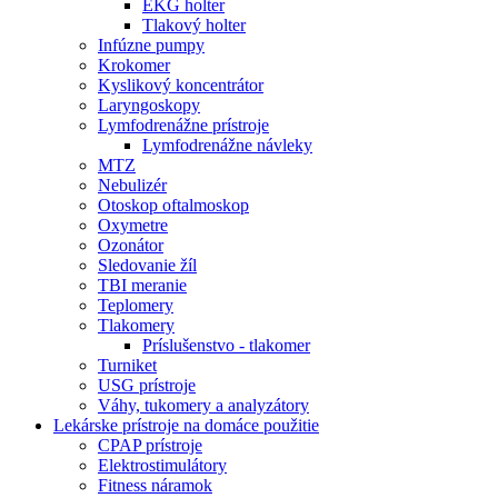
EKG holter
Tlakový holter
Infúzne pumpy
Krokomer
Kyslikový koncentrátor
Laryngoskopy
Lymfodrenážne prístroje
Lymfodrenážne návleky
MTZ
Nebulizér
Otoskop oftalmoskop
Oxymetre
Ozonátor
Sledovanie žíl
TBI meranie
Teplomery
Tlakomery
Príslušenstvo - tlakomer
Turniket
USG prístroje
Váhy, tukomery a analyzátory
Lekárske prístroje na domáce použitie
CPAP prístroje
Elektrostimulátory
Fitness náramok