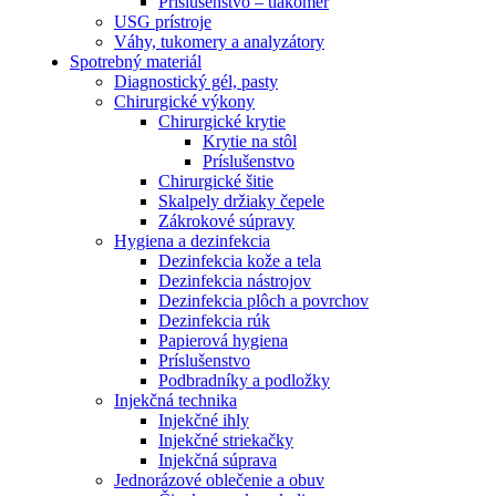
Príslušenstvo – tlakomer
USG prístroje
Váhy, tukomery a analyzátory
Spotrebný materiál
Diagnostický gél, pasty
Chirurgické výkony
Chirurgické krytie
Krytie na stôl
Príslušenstvo
Chirurgické šitie
Skalpely držiaky čepele
Zákrokové súpravy
Hygiena a dezinfekcia
Dezinfekcia kože a tela
Dezinfekcia nástrojov
Dezinfekcia plôch a povrchov
Dezinfekcia rúk
Papierová hygiena
Príslušenstvo
Podbradníky a podložky
Injekčná technika
Injekčné ihly
Injekčné striekačky
Injekčná súprava
Jednorázové oblečenie a obuv