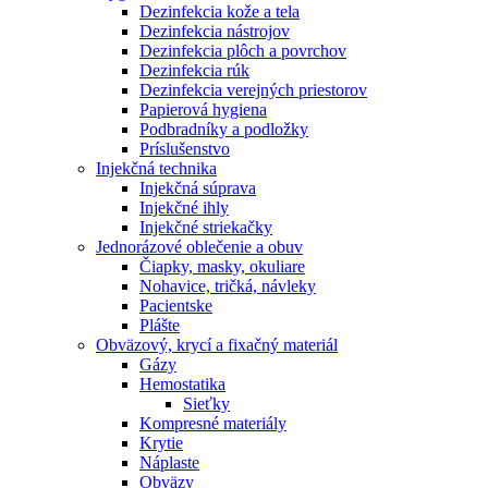
Dezinfekcia kože a tela
Dezinfekcia nástrojov
Dezinfekcia plôch a povrchov
Dezinfekcia rúk
Dezinfekcia verejných priestorov
Papierová hygiena
Podbradníky a podložky
Príslušenstvo
Injekčná technika
Injekčná súprava
Injekčné ihly
Injekčné striekačky
Jednorázové oblečenie a obuv
Čiapky, masky, okuliare
Nohavice, tričká, návleky
Pacientske
Plášte
Obväzový, krycí a fixačný materiál
Gázy
Hemostatika
Sieťky
Kompresné materiály
Krytie
Náplaste
Obväzy