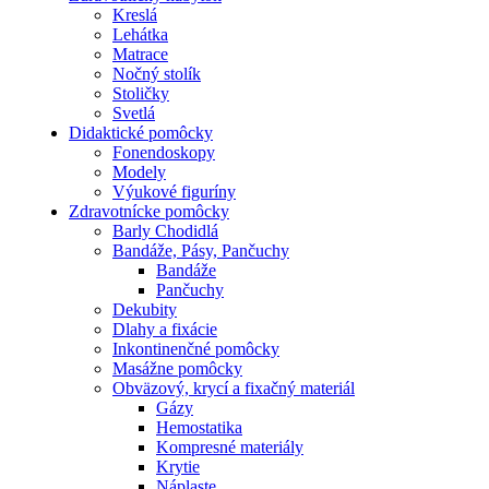
Kreslá
Lehátka
Matrace
Nočný stolík
Stoličky
Svetlá
Didaktické pomôcky
Fonendoskopy
Modely
Výukové figuríny
Zdravotnícke pomôcky
Barly Chodidlá
Bandáže, Pásy, Pančuchy
Bandáže
Pančuchy
Dekubity
Dlahy a fixácie
Inkontinenčné pomôcky
Masážne pomôcky
Obväzový, krycí a fixačný materiál
Gázy
Hemostatika
Kompresné materiály
Krytie
Náplaste