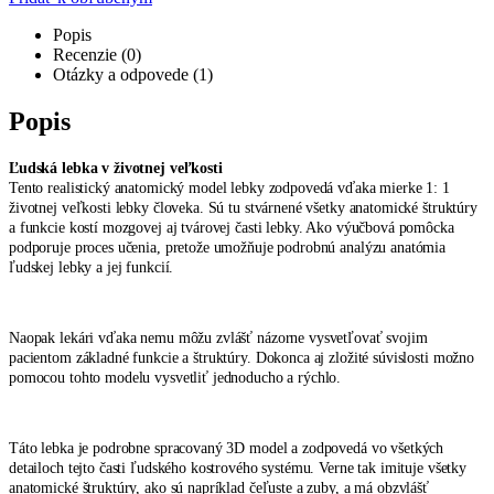
Popis
Recenzie (0)
Otázky a odpovede (1)
Popis
Ľudská lebka v životnej veľkosti
Tento realistický anatomický model lebky zodpovedá vďaka mierke 1: 1
životnej veľkosti lebky človeka. Sú tu stvárnené všetky anatomické štruktúry
a funkcie kostí mozgovej aj tvárovej časti lebky. Ako výučbová pomôcka
podporuje proces učenia, pretože umožňuje podrobnú analýzu anatómia
ľudskej lebky a jej funkcií.
Naopak lekári vďaka nemu môžu zvlášť názorne vysvetľovať svojim
pacientom základné funkcie a štruktúry. Dokonca aj zložité súvislosti možno
pomocou tohto modelu vysvetliť jednoducho a rýchlo.
Táto lebka je podrobne spracovaný 3D model a zodpovedá vo všetkých
detailoch tejto časti ľudského kostrového systému. Verne tak imituje všetky
anatomické štruktúry, ako sú napríklad čeľuste a zuby, a má obzvlášť