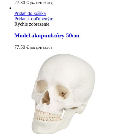
27.30
€
(Bez DPH
22.20
€
)
Pridať do košíka
Pridať k obľúbeným
Rýchle zobrazenie
Model akupunktúry 50cm
77.50
€
(Bez DPH
63.01
€
)