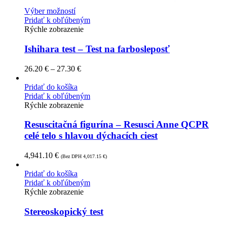
Výber možností
Pridať k obľúbeným
Rýchle zobrazenie
Ishihara test – Test na farbosleposť
26.20
€
–
27.30
€
Pridať do košíka
Pridať k obľúbeným
Rýchle zobrazenie
Resuscitačná figurína – Resusci Anne QCPR
celé telo s hlavou dýchacích ciest
4,941.10
€
(Bez DPH
4,017.15
€
)
Pridať do košíka
Pridať k obľúbeným
Rýchle zobrazenie
Stereoskopický test