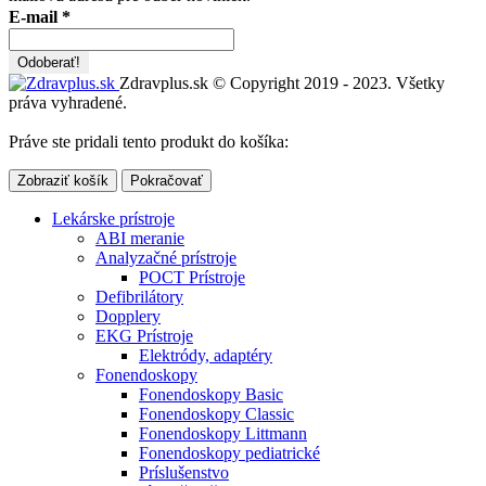
E-mail
*
Zdravplus.sk © Copyright 2019 - 2023. Všetky
práva vyhradené.
Práve ste pridali tento produkt do košíka:
Zobraziť košík
Pokračovať
Lekárske prístroje
ABI meranie
Analyzačné prístroje
POCT Prístroje
Defibrilátory
Dopplery
EKG Prístroje
Elektródy, adaptéry
Fonendoskopy
Fonendoskopy Basic
Fonendoskopy Classic
Fonendoskopy Littmann
Fonendoskopy pediatrické
Príslušenstvo