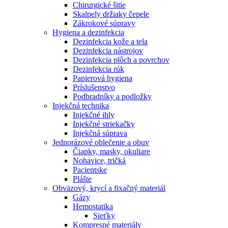
Chirurgické šitie
Skalpely držiaky čepele
Zákrokové súpravy
Hygiena a dezinfekcia
Dezinfekcia kože a tela
Dezinfekcia nástrojov
Dezinfekcia plôch a povrchov
Dezinfekcia rúk
Papierová hygiena
Príslušenstvo
Podbradníky a podložky
Injekčná technika
Injekčné ihly
Injekčné striekačky
Injekčná súprava
Jednorázové oblečenie a obuv
Čiapky, masky, okuliare
Nohavice, tričká
Pacientske
Plášte
Obväzový, krycí a fixačný materiál
Gázy
Hemostatika
Sieťky
Kompresné materiály