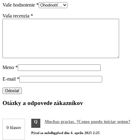
Vaše hodnotenie
*
Vaša recenzia
*
Meno
*
E-mail
*
Otázky a odpovede zákazníkov
Q
Muchas gracias. ?Como puedo iniciar sesion?
0 hlasov
Pýtal sa
nobdhgpfwd
dňa
4. apríla 2025 2:25