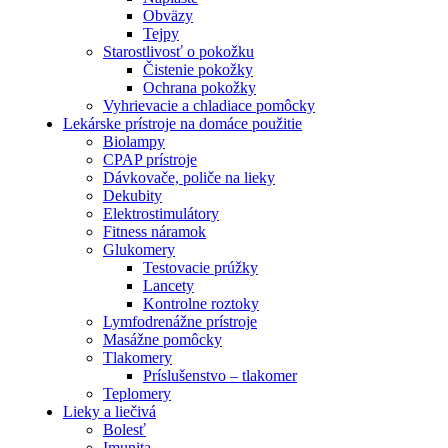
Obväzy
Tejpy
Starostlivosť o pokožku
Čistenie pokožky
Ochrana pokožky
Vyhrievacie a chladiace pomôcky
Lekárske prístroje na domáce použitie
Biolampy
CPAP prístroje
Dávkovače, poliče na lieky
Dekubity
Elektrostimulátory
Fitness náramok
Glukomery
Testovacie prúžky
Lancety
Kontrolne roztoky
Lymfodrenážne prístroje
Masážne pomôcky
Tlakomery
Príslušenstvo – tlakomer
Teplomery
Lieky a liečivá
Bolesť
Imunita