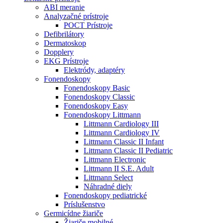
ABI meranie
Analyzačné prístroje
POCT Prístroje
Defibrilátory
Dermatoskop
Dopplery
EKG Prístroje
Elektródy, adaptéry
Fonendoskopy
Fonendoskopy Basic
Fonendoskopy Classic
Fonendoskopy Easy
Fonendoskopy Littmann
Littmann Cardiology III
Littmann Cardiology IV
Littmann Classic II Infant
Littmann Classic II Pediatric
Littmann Electronic
Littmann II S.E. Adult
Littmann Select
Náhradné diely
Fonendoskopy pediatrické
Príslušenstvo
Germicídne žiariče
Žiariče mobilné