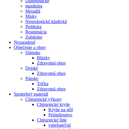
Diagnostické
manikúra
Meradlá
Misky
Neurologické kladivká
Pedikúra
Reanimácia
Zubárske
Nezaradené
Oblečenie a obuv
Dámske
Blúzky
Zdravotná obuv
Detské
Zdravotná obuv
Pánske
Trička
Zdravotná obuv
Spotrebný materiál
Chirurgické výkony
Chirurgické krytie
Krytie na stôl
Príslušenstvo
Chirurgické šitie
vstrebateľné