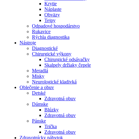
Krytie
Náplaste
Obväzy
Tejpy
Odpadové hospodárstvo
Rukavice
Rýchla diagnostika
Nástroje
Diagnostické
Chirurgické výkony
Chirurgické odsávačky
Skalpely držiaky čepele
Meradlá
Misky
Neurologické kladivká
Oblečenie a obuv
Detské
Zdravotná obuv
Dámske
Blúzky
Zdravotná obuv
Pánske
Trička
Zdravotná obuv
Zdravotnícky nábytok