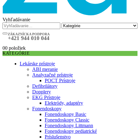
Vyhľadávanie
ZÁKAZNÍCKA PODPORA
+421 944 010 044
0
0 položiek
KATEGÓRIE
Lekárske prístroje
ABI meranie
Analyzačné prístroje
POCT Prístroje
Defibrilátory
Dopplery
EKG Prístroje
Elektródy, adaptéry
Fonendoskopy
Fonendoskopy Basic
Fonendoskopy Classic
Fonendoskopy Littmann
Fonendoskopy pediatrické
Príslušenstvo