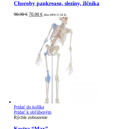
Choroby pankreasu, sleziny, žlčníka
90.90
€
70.90
€
(Bez DPH
57.64
€
)
Pridať do košíka
Pridať k obľúbeným
Rýchle zobrazenie
Kostra “Max”