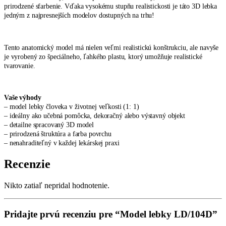
prirodzené sfarbenie. Vďaka vysokému stupňu realistickosti je táto 3D lebka
jedným z najpresnejších modelov dostupných na trhu!
Tento anatomický model má nielen veľmi realistickú konštrukciu, ale navyše
je vyrobený zo špeciálneho, ľahkého plastu, ktorý umožňuje realistické
tvarovanie.
Vaše výhody
– model lebky človeka v životnej veľkosti (1: 1)
– ideálny ako učebná pomôcka, dekoračný alebo výstavný objekt
– detailne spracovaný 3D model
– prirodzená štruktúra a farba povrchu
– nenahraditeľný v každej lekárskej praxi
Recenzie
Nikto zatiaľ nepridal hodnotenie.
Pridajte prvú recenziu pre “Model lebky LD/104D”