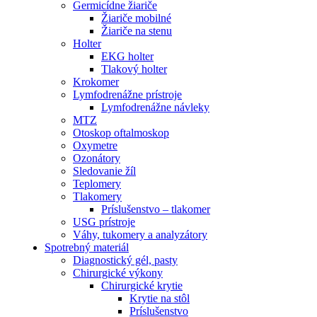
Germicídne žiariče
Žiariče mobilné
Žiariče na stenu
Holter
EKG holter
Tlakový holter
Krokomer
Lymfodrenážne prístroje
Lymfodrenážne návleky
MTZ
Otoskop oftalmoskop
Oxymetre
Ozonátory
Sledovanie žíl
Teplomery
Tlakomery
Príslušenstvo – tlakomer
USG prístroje
Váhy, tukomery a analyzátory
Spotrebný materiál
Diagnostický gél, pasty
Chirurgické výkony
Chirurgické krytie
Krytie na stôl
Príslušenstvo