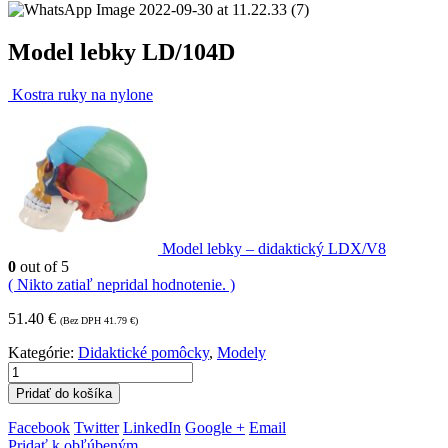
Model lebky LD/104D
Kostra ruky na nylone
Model lebky – didaktický LDX/V8
0
out of 5
( Nikto zatiaľ nepridal hodnotenie. )
51.40
€
(Bez DPH
41.79
€
)
Kategórie:
Didaktické pomôcky
,
Modely
Pridať do košíka
Facebook
Twitter
LinkedIn
Google +
Email
Pridať k obľúbeným