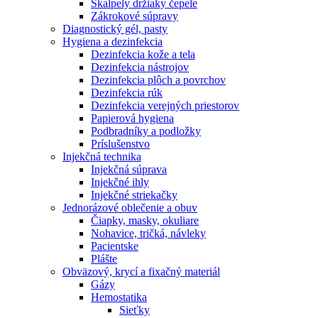
Skalpely držiaky čepele
Zákrokové súpravy
Diagnostický gél, pasty
Hygiena a dezinfekcia
Dezinfekcia kože a tela
Dezinfekcia nástrojov
Dezinfekcia plôch a povrchov
Dezinfekcia rúk
Dezinfekcia verejných priestorov
Papierová hygiena
Podbradníky a podložky
Príslušenstvo
Injekčná technika
Injekčná súprava
Injekčné ihly
Injekčné striekačky
Jednorázové oblečenie a obuv
Čiapky, masky, okuliare
Nohavice, tričká, návleky
Pacientske
Plášte
Obväzový, krycí a fixačný materiál
Gázy
Hemostatika
Sieťky