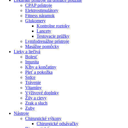
Lekárske prístroje na domáce použitie
CPAP prístroje
Elektrostimulátory
Fitness náramok
Glukomery
Kontrolne roztoky
Lancety
Testovacie prúžky
Lymfodrenážne prístroje
Masážne pomôcky
Lieky a liečivá
Bolesť
Imunita
Kĺby a končatiny
Pleť a pokožka
Srdce
Trávenie
Vitamíny
Výživové doplnky
Žily a cievy
Zrak a sluch
Zuby
Nástroje
Chirurgické výkony
Chirurgické odsávačky