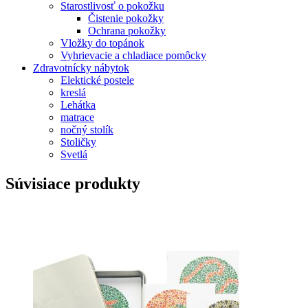
Starostlivosť o pokožku
Čistenie pokožky
Ochrana pokožky
Vložky do topánok
Vyhrievacie a chladiace pomôcky
Zdravotnícky nábytok
Elektické postele
kreslá
Lehátka
matrace
nočný stolík
Stoličky
Svetlá
Súvisiace produkty