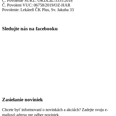
Č. Povolenie ŠUKL: OKDLaL/5351/2018
Č. Povoleni VUC: 06758/2019/OZ-HAR
Povolenie: Lekáreň ČK Plus, Sv. Jakuba 33
Sledujte nás na facebooku
Zasielanie noviniek
Chcete byť informovaní o novinkách a akciách? Zadejte svoju e-
mailovú adresu pre odber noviniek.