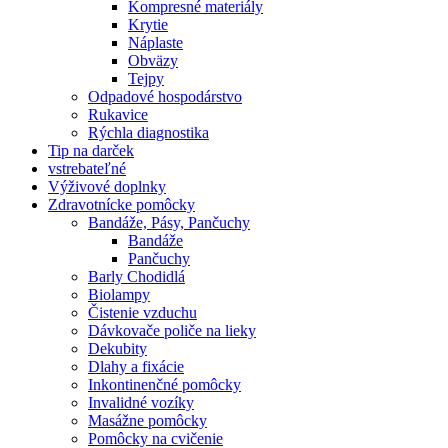
Kompresné materiály
Krytie
Náplaste
Obväzy
Tejpy
Odpadové hospodárstvo
Rukavice
Rýchla diagnostika
Tip na darček
vstrebateľné
Výživové doplnky
Zdravotnícke pomôcky
Bandáže, Pásy, Pančuchy
Bandáže
Pančuchy
Barly Chodidlá
Biolampy
Čistenie vzduchu
Dávkovače poliče na lieky
Dekubity
Dlahy a fixácie
Inkontinenčné pomôcky
Invalidné vozíky
Masážne pomôcky
Pomôcky na cvičenie