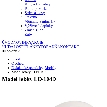
Kĺby a končatiny
Pleť a pokožka
Srdce a cievy
Trávenie
Vitamíny a minerály
Výživové doplnky
Zrak a sluch
Zuby
ÚVOD
NOVINKY
AKCIE
-
%
UDALOSTI
ČLÁNKY
PORADŇA
KONTAKT
0
0 položiek
Úvod
Obchod
Didaktické pomôcky
,
Modely
Model lebky LD/104D
Model lebky LD/104D