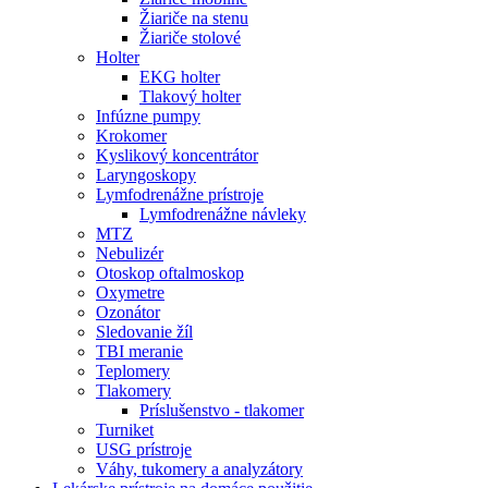
Žiariče na stenu
Žiariče stolové
Holter
EKG holter
Tlakový holter
Infúzne pumpy
Krokomer
Kyslikový koncentrátor
Laryngoskopy
Lymfodrenážne prístroje
Lymfodrenážne návleky
MTZ
Nebulizér
Otoskop oftalmoskop
Oxymetre
Ozonátor
Sledovanie žíl
TBI meranie
Teplomery
Tlakomery
Príslušenstvo - tlakomer
Turniket
USG prístroje
Váhy, tukomery a analyzátory