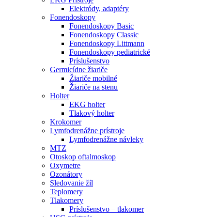
Elektródy, adaptéry
Fonendoskopy
Fonendoskopy Basic
Fonendoskopy Classic
Fonendoskopy Littmann
Fonendoskopy pediatrické
Príslušenstvo
Germicídne žiariče
Žiariče mobilné
Žiariče na stenu
Holter
EKG holter
Tlakový holter
Krokomer
Lymfodrenážne prístroje
Lymfodrenážne návleky
MTZ
Otoskop oftalmoskop
Oxymetre
Ozonátory
Sledovanie žíl
Teplomery
Tlakomery
Príslušenstvo – tlakomer