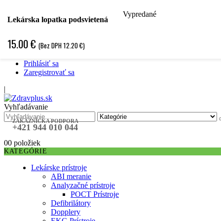
Vypredané
Hľadať podľa špecializácie
Lekárska lopatka podsvietená
Hľadať podľa ochorenia
Hľadať podľa značky
15.00
€
(Bez DPH
12.20
€
)
Špecifická objednávka
❤ Obľubené položky ❤
Prihlásiť sa
Zaregistrovať sa
|
Vyhľadávanie
ZÁKAZNÍCKA PODPORA
+421 944 010 044
0
0 položiek
KATEGÓRIE
Lekárske prístroje
ABI meranie
Analyzačné prístroje
POCT Prístroje
Defibrilátory
Dopplery
EKG Prístroje