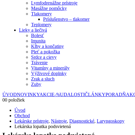
Lymfodrenážne prístroje
Masážne pomôcky
Tlakomery
Príslušenstvo – tlakomer
Teplomery
Lieky a liečivá
Bolesť
Imunita
Kĺby a končatiny
Pleť a pokožka
Srdce a cievy
Trávenie
Vitamíny a minerály
Výživové doplnky
Zrak a sluch
Zuby
ÚVOD
NOVINKY
AKCIE
-%
UDALOSTI
ČLÁNKY
PORADŇA
K
0
0 položiek
Úvod
Obchod
Lekárske prístroje
,
Nástroje
,
Diagnostické
,
Laryngoskopy
Lekárska lopatka podsvietená