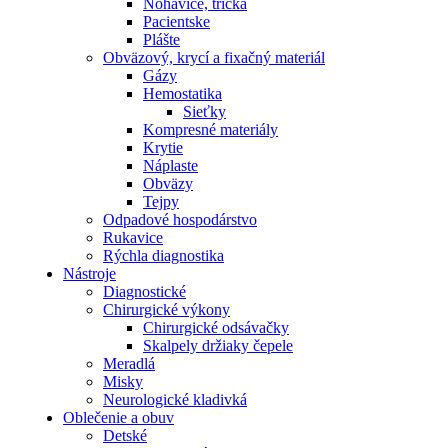
Nohavice, tričká
Pacientske
Plášte
Obväzový, krycí a fixačný materiál
Gázy
Hemostatika
Sieťky
Kompresné materiály
Krytie
Náplaste
Obväzy
Tejpy
Odpadové hospodárstvo
Rukavice
Rýchla diagnostika
Nástroje
Diagnostické
Chirurgické výkony
Chirurgické odsávačky
Skalpely držiaky čepele
Meradlá
Misky
Neurologické kladivká
Oblečenie a obuv
Detské