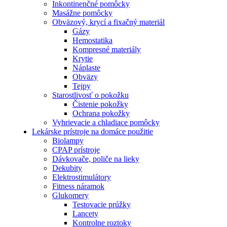
Inkontinenčné pomôcky
Masážne pomôcky
Obväzový, krycí a fixačný materiál
Gázy
Hemostatika
Kompresné materiály
Krytie
Náplaste
Obväzy
Tejpy
Starostlivosť o pokožku
Čistenie pokožky
Ochrana pokožky
Vyhrievacie a chladiace pomôcky
Lekárske prístroje na domáce použitie
Biolampy
CPAP prístroje
Dávkovače, poliče na lieky
Dekubity
Elektrostimulátory
Fitness náramok
Glukomery
Testovacie prúžky
Lancety
Kontrolne roztoky