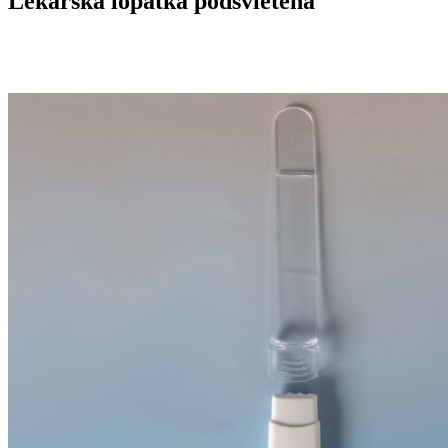
Lekárska lopatka podsvietená