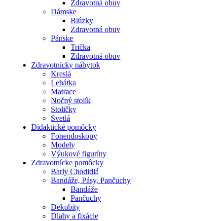
Zdravotná obuv
Dámske
Blúzky
Zdravotná obuv
Pánske
Trička
Zdravotná obuv
Zdravotnícky nábytok
Kreslá
Lehátka
Matrace
Nočný stolík
Stoličky
Svetlá
Didaktické pomôcky
Fonendoskopy
Modely
Výukové figuríny
Zdravotnícke pomôcky
Barly Chodidlá
Bandáže, Pásy, Pančuchy
Bandáže
Pančuchy
Dekubity
Dlahy a fixácie