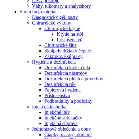
USG prístroje
Váhy, tukomery a analyzátory
Spotrebný materiál
Diagnostický gél, pasty
Chirurgické výkony
Chirurgické krytie
Krytie na stôl
Príslušenstvo
Chirurgické šitie
Skalpely držiaky čepele
Zákrokové súpravy
Hygiena a dezinfekcia
Dezinfekcia kože a tela
Dezinfekcia nástrojov
Dezinfekcia plôch a povrchov
Dezinfekcia rúk
Papierová hygiena
Príslušenstvo
Podbradníky a podložky
Injekčná technika
Injekčné ihly
Injekčné striekačky
Injekčná súprava
Jednorázové oblečenie a obuv
Čiapky, masky, okuliare