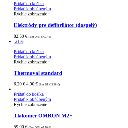
Pridať do košíka
Pridať k obľúbeným
Rýchle zobrazenie
Elektródy pre defibrilátor (dospelý)
82.50
€
(Bez DPH
67.07
€
)
-21%
Pridať do košíka
Pridať k obľúbeným
Rýchle zobrazenie
Thermoval standard
6.20
€
4.90
€
(Bez DPH
3.98
€
)
Pridať do košíka
Pridať k obľúbeným
Rýchle zobrazenie
Tlakomer OMRON M2+
59.90
€
(Bez DPH
48.70
€
)