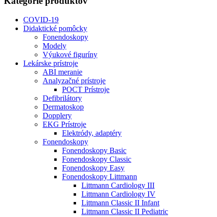
Kategórie produktov
COVID-19
Didaktické pomôcky
Fonendoskopy
Modely
Výukové figuríny
Lekárske prístroje
ABI meranie
Analyzačné prístroje
POCT Prístroje
Defibrilátory
Dermatoskop
Dopplery
EKG Prístroje
Elektródy, adaptéry
Fonendoskopy
Fonendoskopy Basic
Fonendoskopy Classic
Fonendoskopy Easy
Fonendoskopy Littmann
Littmann Cardiology III
Littmann Cardiology IV
Littmann Classic II Infant
Littmann Classic II Pediatric