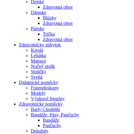
Detské
Zdravotná obuv
Dámske
Blúzky
Zdravotná obuv
Pánske
Trička
Zdravotná obuv
Zdravotnícky nábytok
Kreslá
Lehátka
Matrace
Nočný stolík
Stoličky
Svetlá
Didaktické pomôcky
Fonendoskopy
Modely
Výukové figuríny
Zdravotnícke pomôcky
Barly Chodidlá
Bandáže, Pásy, Pančuchy
Bandáže
Pančuchy
Dekubity