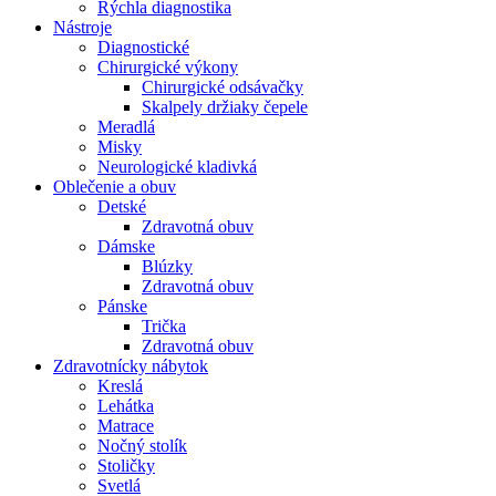
Rýchla diagnostika
Nástroje
Diagnostické
Chirurgické výkony
Chirurgické odsávačky
Skalpely držiaky čepele
Meradlá
Misky
Neurologické kladivká
Oblečenie a obuv
Detské
Zdravotná obuv
Dámske
Blúzky
Zdravotná obuv
Pánske
Trička
Zdravotná obuv
Zdravotnícky nábytok
Kreslá
Lehátka
Matrace
Nočný stolík
Stoličky
Svetlá