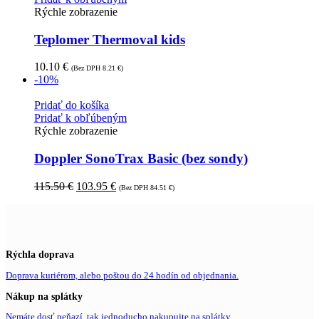
Rýchle zobrazenie
Teplomer Thermoval kids
10.10
€
(Bez DPH
8.21
€
)
-10%
Pridať do košíka
Pridať k obľúbeným
Rýchle zobrazenie
Doppler SonoTrax Basic (bez sondy)
115.50
€
103.95
€
(Bez DPH
84.51
€
)
Rýchla doprava
Doprava kuriérom, alebo poštou do 24 hodín od objednania.
Nákup na splátky
Nemáte dosť peňazí, tak jednoducho nakupujte na splátky.