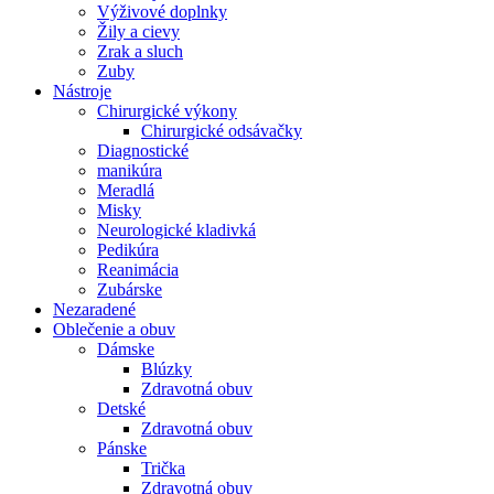
Výživové doplnky
Žily a cievy
Zrak a sluch
Zuby
Nástroje
Chirurgické výkony
Chirurgické odsávačky
Diagnostické
manikúra
Meradlá
Misky
Neurologické kladivká
Pedikúra
Reanimácia
Zubárske
Nezaradené
Oblečenie a obuv
Dámske
Blúzky
Zdravotná obuv
Detské
Zdravotná obuv
Pánske
Trička
Zdravotná obuv