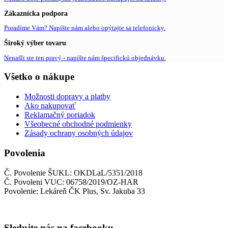
Zákaznícka podpora
Poradíme Vám? Napíšte nám alebo opýtajte sa telefonicky.
Široký výber tovaru
Nenašli ste ten pravý - napíšte nám špecifickú objednávku.
Všetko o nákupe
Možnosti dopravy a platby
Ako nakupovať
Reklamačný poriadok
Všeobecné obchodné podmienky
Zásady ochrany osobných údajov
Povolenia
Č. Povolenie ŠUKL: OKDLaL/5351/2018
Č. Povoleni VUC: 06758/2019/OZ-HAR
Povolenie: Lekáreň ČK Plus, Sv. Jakuba 33
Sledujte nás na facebooku