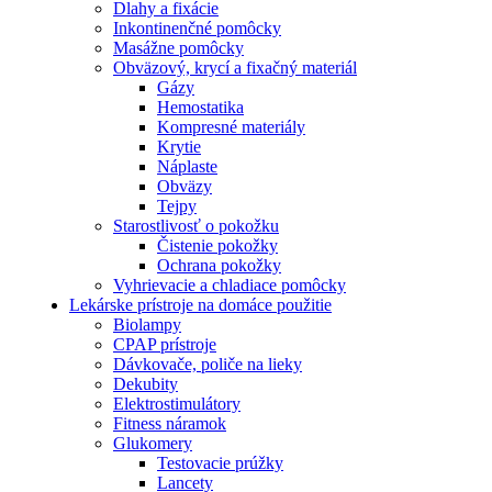
Dlahy a fixácie
Inkontinenčné pomôcky
Masážne pomôcky
Obväzový, krycí a fixačný materiál
Gázy
Hemostatika
Kompresné materiály
Krytie
Náplaste
Obväzy
Tejpy
Starostlivosť o pokožku
Čistenie pokožky
Ochrana pokožky
Vyhrievacie a chladiace pomôcky
Lekárske prístroje na domáce použitie
Biolampy
CPAP prístroje
Dávkovače, poliče na lieky
Dekubity
Elektrostimulátory
Fitness náramok
Glukomery
Testovacie prúžky
Lancety