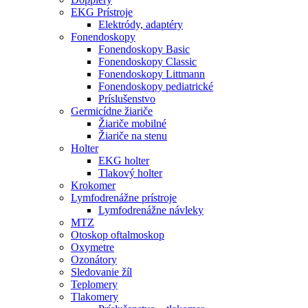
EKG Prístroje
Elektródy, adaptéry
Fonendoskopy
Fonendoskopy Basic
Fonendoskopy Classic
Fonendoskopy Littmann
Fonendoskopy pediatrické
Príslušenstvo
Germicídne žiariče
Žiariče mobilné
Žiariče na stenu
Holter
EKG holter
Tlakový holter
Krokomer
Lymfodrenážne prístroje
Lymfodrenážne návleky
MTZ
Otoskop oftalmoskop
Oxymetre
Ozonátory
Sledovanie žíl
Teplomery
Tlakomery