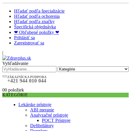
Hľadať podľa špecializácie
Hľadať podľa ochorenia
Hľadať podľa značky
Špecifická objednávka
❤ Obľubené položky ❤
Prihlásiť sa
Zaregistrovať sa
|
Vyhľadávanie
ZÁKAZNÍCKA PODPORA
+421 944 010 044
0
0 položiek
KATEGÓRIE
Lekárske prístroje
ABI meranie
Analyzačné prístroje
POCT Prístroje
Defibrilátory
Dopplery