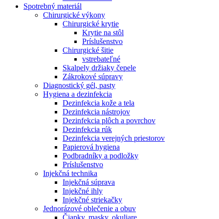
Spotrebný materiál
Chirurgické výkony
Chirurgické krytie
Krytie na stôl
Príslušenstvo
Chirurgické šitie
vstrebateľné
Skalpely držiaky čepele
Zákrokové súpravy
Diagnostický gél, pasty
Hygiena a dezinfekcia
Dezinfekcia kože a tela
Dezinfekcia nástrojov
Dezinfekcia plôch a povrchov
Dezinfekcia rúk
Dezinfekcia verejných priestorov
Papierová hygiena
Podbradníky a podložky
Príslušenstvo
Injekčná technika
Injekčná súprava
Injekčné ihly
Injekčné striekačky
Jednorázové oblečenie a obuv
Čiapky, masky, okuliare