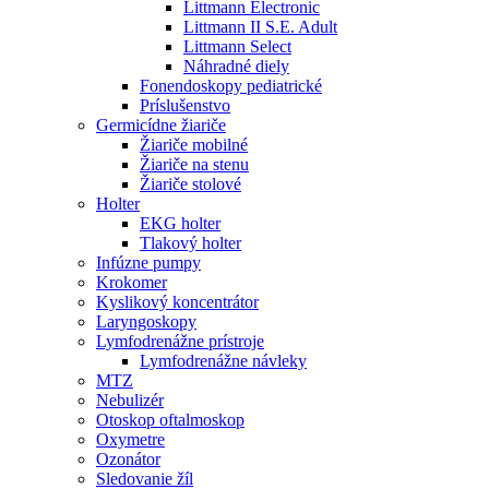
Littmann Electronic
Littmann II S.E. Adult
Littmann Select
Náhradné diely
Fonendoskopy pediatrické
Príslušenstvo
Germicídne žiariče
Žiariče mobilné
Žiariče na stenu
Žiariče stolové
Holter
EKG holter
Tlakový holter
Infúzne pumpy
Krokomer
Kyslikový koncentrátor
Laryngoskopy
Lymfodrenážne prístroje
Lymfodrenážne návleky
MTZ
Nebulizér
Otoskop oftalmoskop
Oxymetre
Ozonátor
Sledovanie žíl