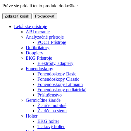
Práve ste pridali tento produkt do košíka:
Zobraziť košík
Pokračovať
Lekárske prístroje
ABI meranie
Analyzačné prístroje
POCT Prístroje
Defibrilátory
Dopplery
EKG Prístroje
Elektródy, adaptéry
Fonendoskopy
Fonendoskopy Basic
Fonendoskopy Classic
Fonendoskopy Littmann
Fonendoskopy pediatrické
Príslušenstvo
Germicídne žiariče
Žiariče mobilné
Žiariče na stenu
Holter
EKG holter
Tlakový holter