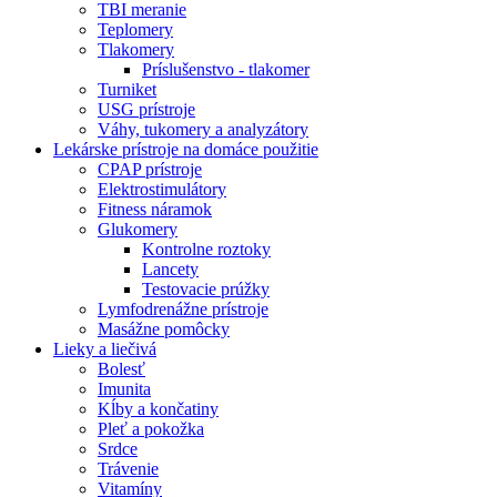
TBI meranie
Teplomery
Tlakomery
Príslušenstvo - tlakomer
Turniket
USG prístroje
Váhy, tukomery a analyzátory
Lekárske prístroje na domáce použitie
CPAP prístroje
Elektrostimulátory
Fitness náramok
Glukomery
Kontrolne roztoky
Lancety
Testovacie prúžky
Lymfodrenážne prístroje
Masážne pomôcky
Lieky a liečivá
Bolesť
Imunita
Kĺby a končatiny
Pleť a pokožka
Srdce
Trávenie
Vitamíny