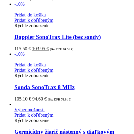
-10%
Pridať do košíka
Pridať k obľúbeným
Rýchle zobrazenie
Doppler SonoTrax Lite (bez sondy)
115.50
€
103.95
€
(Bez DPH
84.51
€
)
-10%
Pridať do košíka
Pridať k obľúbeným
Rýchle zobrazenie
Sonda SonoTrax 8 MHz
105.10
€
94.60
€
(Bez DPH
76.91
€
)
Výber možností
Pridať k obľúbeným
Rýchle zobrazenie
Germicídny žiarič nástenný s diaľkovým