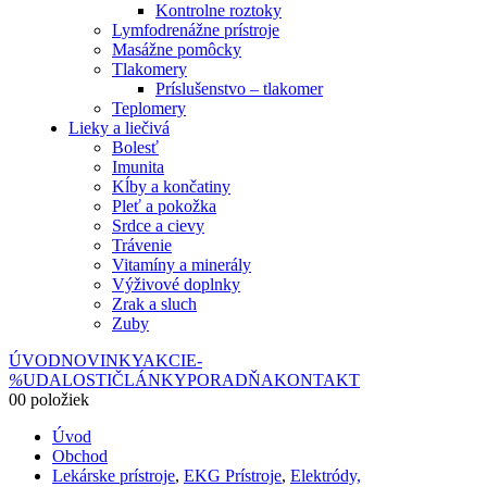
Kontrolne roztoky
Lymfodrenážne prístroje
Masážne pomôcky
Tlakomery
Príslušenstvo – tlakomer
Teplomery
Lieky a liečivá
Bolesť
Imunita
Kĺby a končatiny
Pleť a pokožka
Srdce a cievy
Trávenie
Vitamíny a minerály
Výživové doplnky
Zrak a sluch
Zuby
ÚVOD
NOVINKY
AKCIE
-
%
UDALOSTI
ČLÁNKY
PORADŇA
KONTAKT
0
0 položiek
Úvod
Obchod
Lekárske prístroje
,
EKG Prístroje
,
Elektródy,