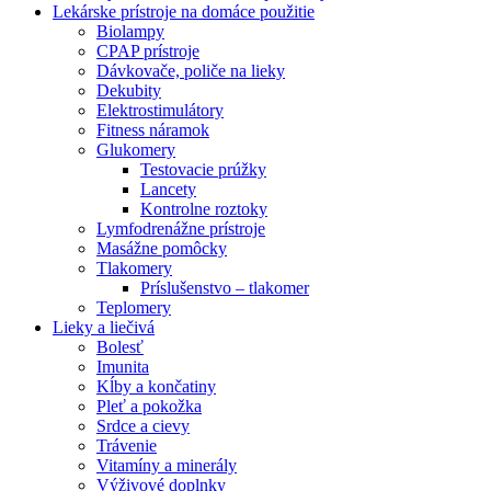
Lekárske prístroje na domáce použitie
Biolampy
CPAP prístroje
Dávkovače, poliče na lieky
Dekubity
Elektrostimulátory
Fitness náramok
Glukomery
Testovacie prúžky
Lancety
Kontrolne roztoky
Lymfodrenážne prístroje
Masážne pomôcky
Tlakomery
Príslušenstvo – tlakomer
Teplomery
Lieky a liečivá
Bolesť
Imunita
Kĺby a končatiny
Pleť a pokožka
Srdce a cievy
Trávenie
Vitamíny a minerály
Výživové doplnky