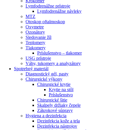
Krokomer
Lymfodrenážne prístroje
Lymfodrenážne návleky
MTZ
Otoskop oftalmoskop
Oxymetre
Ozonátory
Sledovanie žíl
Teplomery
Tlakomery
Príslušenstvo – tlakomer
USG prístroje
Váhy, tukomery a analyzátory
Spotrebný materiál
Diagnostický gél, pasty
Chirurgické výkony
Chirurgické krytie
Krytie na stôl
Príslušenstvo
Chirurgické šitie
Skalpely držiaky čepele
Zákrokové súpravy
Hygiena a dezinfekcia
Dezinfekcia kože a tela
Dezinfekcia nástrojov