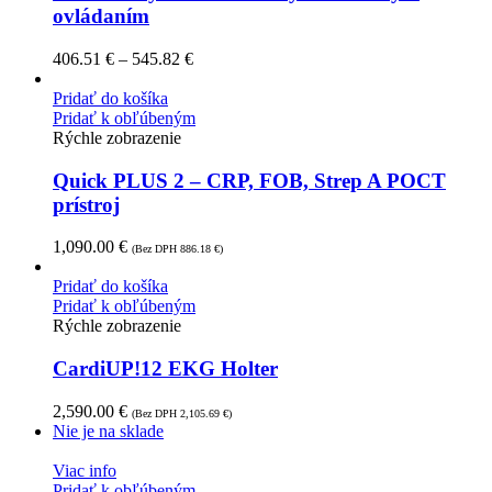
ovládaním
406.51
€
–
545.82
€
Pridať do košíka
Pridať k obľúbeným
Rýchle zobrazenie
Quick PLUS 2 – CRP, FOB, Strep A POCT
prístroj
1,090.00
€
(Bez DPH
886.18
€
)
Pridať do košíka
Pridať k obľúbeným
Rýchle zobrazenie
CardiUP!12 EKG Holter
2,590.00
€
(Bez DPH
2,105.69
€
)
Nie je na sklade
Viac info
Pridať k obľúbeným