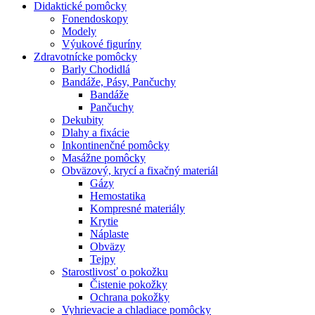
Didaktické pomôcky
Fonendoskopy
Modely
Výukové figuríny
Zdravotnícke pomôcky
Barly Chodidlá
Bandáže, Pásy, Pančuchy
Bandáže
Pančuchy
Dekubity
Dlahy a fixácie
Inkontinenčné pomôcky
Masážne pomôcky
Obväzový, krycí a fixačný materiál
Gázy
Hemostatika
Kompresné materiály
Krytie
Náplaste
Obväzy
Tejpy
Starostlivosť o pokožku
Čistenie pokožky
Ochrana pokožky
Vyhrievacie a chladiace pomôcky