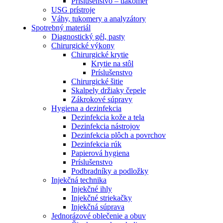
Príslušenstvo – tlakomer
USG prístroje
Váhy, tukomery a analyzátory
Spotrebný materiál
Diagnostický gél, pasty
Chirurgické výkony
Chirurgické krytie
Krytie na stôl
Príslušenstvo
Chirurgické šitie
Skalpely držiaky čepele
Zákrokové súpravy
Hygiena a dezinfekcia
Dezinfekcia kože a tela
Dezinfekcia nástrojov
Dezinfekcia plôch a povrchov
Dezinfekcia rúk
Papierová hygiena
Príslušenstvo
Podbradníky a podložky
Injekčná technika
Injekčné ihly
Injekčné striekačky
Injekčná súprava
Jednorázové oblečenie a obuv