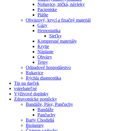
Nohavice, tričká, návleky
Pacientske
Plášte
Obväzový, krycí a fixačný materiál
Gázy
Hemostatika
Sieťky
Kompresné materiály
Krytie
Náplaste
Obväzy
Tejpy
Odpadové hospodárstvo
Rukavice
Rýchla diagnostika
Tip na darček
vstrebateľné
Výživové doplnky
Zdravotnícke pomôcky
Bandáže, Pásy, Pančuchy
Bandáže
Pančuchy
Barly Chodidlá
Biolampy
Čistenie vzduchu