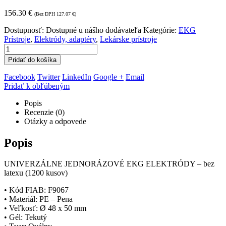
156.30
€
(Bez DPH
127.07
€
)
Dostupnosť:
Dostupné u nášho dodávateľa
Kategórie:
EKG
Prístroje
,
Elektródy, adaptéry
,
Lekárske prístroje
Pridať do košíka
Facebook
Twitter
LinkedIn
Google +
Email
Pridať k obľúbeným
Popis
Recenzie (0)
Otázky a odpovede
Popis
UNIVERZÁLNE JEDNORÁZOVÉ EKG ELEKTRÓDY – bez
latexu (1200 kusov)
• Kód FIAB: F9067
• Materiál: PE – Pena
• Veľkosť: Ø 48 x 50 mm
• Gél: Tekutý