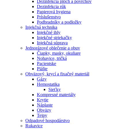
Dezinfekcia plôch a povrchov
Dezinfekcia rúk
Papierová hygiena
Príslušenstvo
Podbradníky a podložky
Injekčná technika
Injekčné ihly
Injekčné striekačky
Injekčná súprava
Jednorázové oblečenie a obuv
Čiapky, masky, okuliare
Nohavice, tričká
Pacientske
Plášte
Obväzový, krycí a fixačný materiál
Gázy
Hemostatika
Sieťky
Kompresné materiály
Krytie
Náplaste
Obväzy
Tejpy
Odpadové hospodárstvo
Rukavice