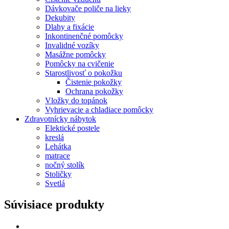
Dávkovače poliče na lieky
Dekubity
Dlahy a fixácie
Inkontinenčné pomôcky
Invalidné vozíky
Masážne pomôcky
Pomôcky na cvičenie
Starostlivosť o pokožku
Čistenie pokožky
Ochrana pokožky
Vložky do topánok
Vyhrievacie a chladiace pomôcky
Zdravotnícky nábytok
Elektické postele
kreslá
Lehátka
matrace
nočný stolík
Stoličky
Svetlá
Súvisiace produkty