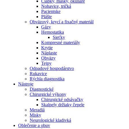
Čiapky, masky, okuliare
Nohavice, tričká
Pacientske
Plášte
Obväzový, krycí a fixačný materiál
Gázy
Hemostatika
Sieťky
Kompresné materiály
Krytie
Náplaste
Obväzy
Tejpy
Odpadové hospodárstvo
Rukavice
Rýchla diagnostika
Nástroje
Diagnostické
Chirurgické výkony
Chirurgické odsávačky
Skalpely držiaky čepele
Meradlá
Misky
Neurologické kladivká
Oblečenie a obuv