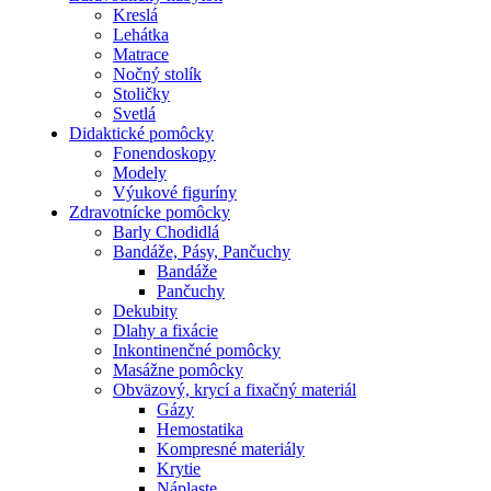
Kreslá
Lehátka
Matrace
Nočný stolík
Stoličky
Svetlá
Didaktické pomôcky
Fonendoskopy
Modely
Výukové figuríny
Zdravotnícke pomôcky
Barly Chodidlá
Bandáže, Pásy, Pančuchy
Bandáže
Pančuchy
Dekubity
Dlahy a fixácie
Inkontinenčné pomôcky
Masážne pomôcky
Obväzový, krycí a fixačný materiál
Gázy
Hemostatika
Kompresné materiály
Krytie
Náplaste