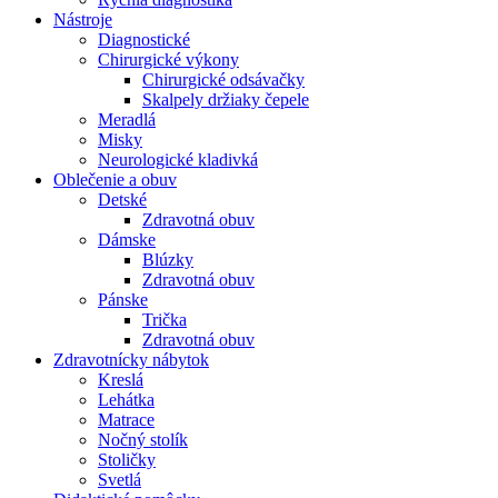
Nástroje
Diagnostické
Chirurgické výkony
Chirurgické odsávačky
Skalpely držiaky čepele
Meradlá
Misky
Neurologické kladivká
Oblečenie a obuv
Detské
Zdravotná obuv
Dámske
Blúzky
Zdravotná obuv
Pánske
Trička
Zdravotná obuv
Zdravotnícky nábytok
Kreslá
Lehátka
Matrace
Nočný stolík
Stoličky
Svetlá