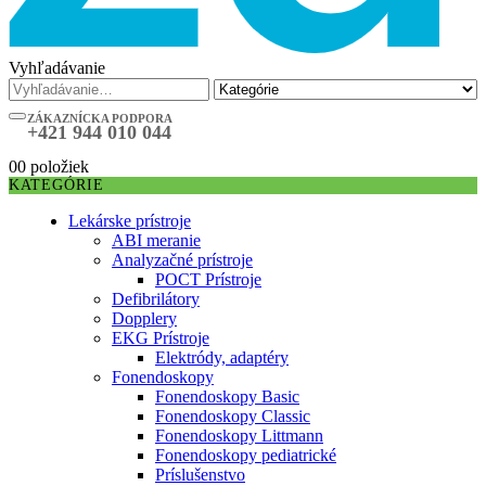
Vyhľadávanie
ZÁKAZNÍCKA PODPORA
+421 944 010 044
0
0 položiek
KATEGÓRIE
Lekárske prístroje
ABI meranie
Analyzačné prístroje
POCT Prístroje
Defibrilátory
Dopplery
EKG Prístroje
Elektródy, adaptéry
Fonendoskopy
Fonendoskopy Basic
Fonendoskopy Classic
Fonendoskopy Littmann
Fonendoskopy pediatrické
Príslušenstvo