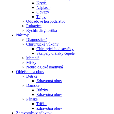
Krytie
Náplaste
Obväzy
Tejpy
Odpadové hospodárstvo
Rukavice
Rýchla diagnostika
Nástroje
Diagnostické
Chirurgické výkony
Chirurgické odsávačky
Skalpely držiaky čepele
Meradlá
Misky
Neurologické kladivká
Oblečenie a obuv
Detské
Zdravotná obuv
Dámske
Blúzky
Zdravotná obuv
Pánske
Trička
Zdravotná obuv
Zdravotnícky nábytok