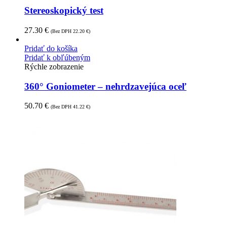
Stereoskopický test
27.30
€
(Bez DPH
22.20
€
)
Pridať do košíka
Pridať k obľúbeným
Rýchle zobrazenie
360° Goniometer – nehrdzavejúca oceľ
50.70
€
(Bez DPH
41.22
€
)