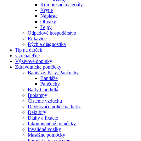
Kompresné materiály
Krytie
Náplaste
Obväzy
Tejpy
Odpadové hospodárstvo
Rukavice
Rýchla diagnostika
Tip na darček
vstrebateľné
Výživové doplnky
Zdravotnícke pomôcky
Bandáže, Pásy, Pančuchy
Bandáže
Pančuchy
Barly Chodidlá
Biolampy
Čistenie vzduchu
Dávkovače poliče na lieky
Dekubity
Dlahy a fixácie
Inkontinenčné pomôcky
Invalidné vozíky
Masážne pomôcky
Pomôcky na cvičenie