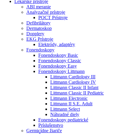
Lekárske prístroje
ABI meranie
Analyzačné prístroje
POCT Prístroje
Defibrilátory
Dermatoskop
Dopplery
EKG Prístroje
Elektródy, adaptéry
Fonendoskopy
Fonendoskopy Basic
Fonendoskopy Classic
Fonendoskopy Easy
Fonendoskopy Littmann
Littmann Cardiology III
Littmann Cardiology IV
Littmann Classic II Infant
Littmann Classic II Pediatric
Littmann Electronic
Littmann II S.E. Adult
Littmann Select
Náhradné diely
Fonendoskopy pediatrické
Príslušenstvo
Germicídne žiariče