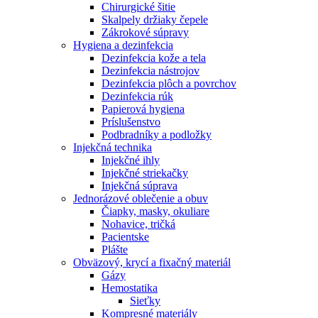
Chirurgické šitie
Skalpely držiaky čepele
Zákrokové súpravy
Hygiena a dezinfekcia
Dezinfekcia kože a tela
Dezinfekcia nástrojov
Dezinfekcia plôch a povrchov
Dezinfekcia rúk
Papierová hygiena
Príslušenstvo
Podbradníky a podložky
Injekčná technika
Injekčné ihly
Injekčné striekačky
Injekčná súprava
Jednorázové oblečenie a obuv
Čiapky, masky, okuliare
Nohavice, tričká
Pacientske
Plášte
Obväzový, krycí a fixačný materiál
Gázy
Hemostatika
Sieťky
Kompresné materiály