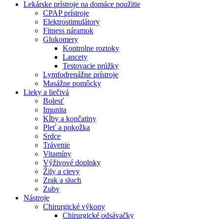
Lekárske prístroje na domáce použitie
CPAP prístroje
Elektrostimulátory
Fitness náramok
Glukomery
Kontrolne roztoky
Lancety
Testovacie prúžky
Lymfodrenážne prístroje
Masážne pomôcky
Lieky a liečivá
Bolesť
Imunita
Kĺby a končatiny
Pleť a pokožka
Srdce
Trávenie
Vitamíny
Výživové doplnky
Žily a cievy
Zrak a sluch
Zuby
Nástroje
Chirurgické výkony
Chirurgické odsávačky