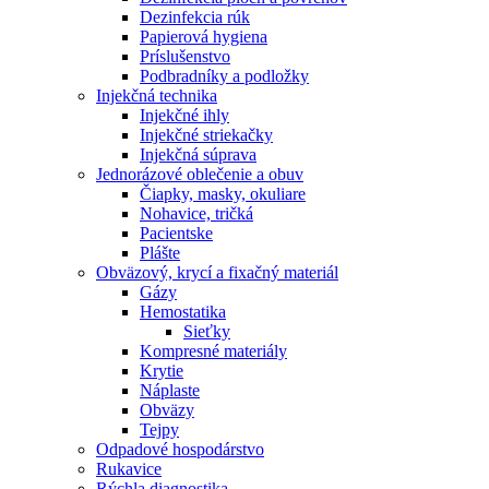
Dezinfekcia rúk
Papierová hygiena
Príslušenstvo
Podbradníky a podložky
Injekčná technika
Injekčné ihly
Injekčné striekačky
Injekčná súprava
Jednorázové oblečenie a obuv
Čiapky, masky, okuliare
Nohavice, tričká
Pacientske
Plášte
Obväzový, krycí a fixačný materiál
Gázy
Hemostatika
Sieťky
Kompresné materiály
Krytie
Náplaste
Obväzy
Tejpy
Odpadové hospodárstvo
Rukavice
Rýchla diagnostika