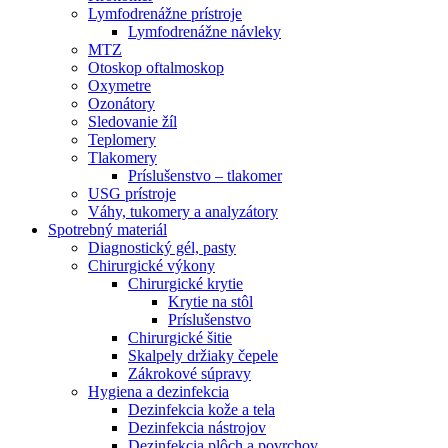
Lymfodrenážne prístroje
Lymfodrenážne návleky
MTZ
Otoskop oftalmoskop
Oxymetre
Ozonátory
Sledovanie žíl
Teplomery
Tlakomery
Príslušenstvo – tlakomer
USG prístroje
Váhy, tukomery a analyzátory
Spotrebný materiál
Diagnostický gél, pasty
Chirurgické výkony
Chirurgické krytie
Krytie na stôl
Príslušenstvo
Chirurgické šitie
Skalpely držiaky čepele
Zákrokové súpravy
Hygiena a dezinfekcia
Dezinfekcia kože a tela
Dezinfekcia nástrojov
Dezinfekcia plôch a povrchov