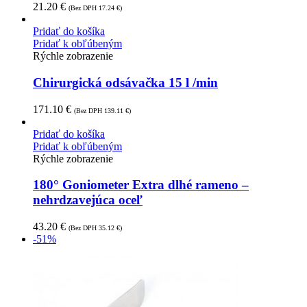
21.20
€
(Bez DPH
17.24
€
)
Pridať do košíka
Pridať k obľúbeným
Rýchle zobrazenie
Chirurgická odsávačka 15 l /min
171.10
€
(Bez DPH
139.11
€
)
Pridať do košíka
Pridať k obľúbeným
Rýchle zobrazenie
180° Goniometer Extra dlhé rameno –
nehrdzavejúca oceľ
43.20
€
(Bez DPH
35.12
€
)
-51%