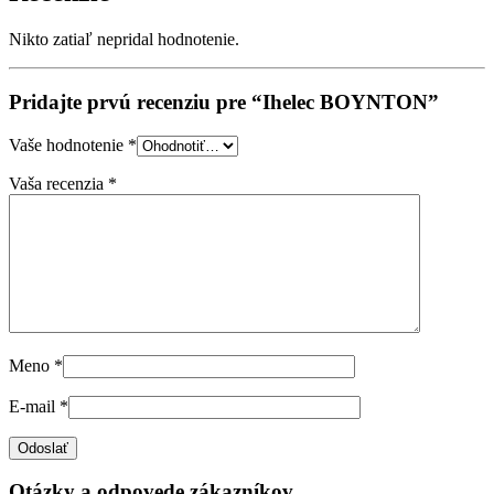
Nikto zatiaľ nepridal hodnotenie.
Pridajte prvú recenziu pre “Ihelec BOYNTON”
Vaše hodnotenie
*
Vaša recenzia
*
Meno
*
E-mail
*
Otázky a odpovede zákazníkov