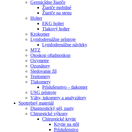
Germicídne žiariče
Žiariče mobilné
Žiariče na stenu
Holter
EKG holter
Tlakový holter
Krokomer
Lymfodrenážne prístroje
Lymfodrenážne návleky
MTZ
Otoskop oftalmoskop
Oxymetre
Ozonátory
Sledovanie žíl
Teplomery
Tlakomery
Príslušenstvo – tlakomer
USG prístroje
Váhy, tukomery a analyzátory
Spotrebný materiál
Diagnostický gél, pasty
Chirurgické výkony
Chirurgické krytie
Krytie na stôl
Príslušenstvo