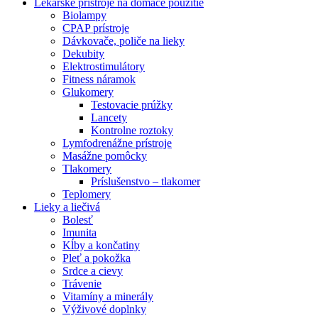
Lekárske prístroje na domáce použitie
Biolampy
CPAP prístroje
Dávkovače, poliče na lieky
Dekubity
Elektrostimulátory
Fitness náramok
Glukomery
Testovacie prúžky
Lancety
Kontrolne roztoky
Lymfodrenážne prístroje
Masážne pomôcky
Tlakomery
Príslušenstvo – tlakomer
Teplomery
Lieky a liečivá
Bolesť
Imunita
Kĺby a končatiny
Pleť a pokožka
Srdce a cievy
Trávenie
Vitamíny a minerály
Výživové doplnky