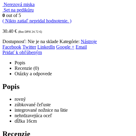
Nerezová miska
Set na pedikúru
0
out of 5
( Nikto zatiaľ nepridal hodnotenie. )
30.40
€
(Bez DPH
24.72
€
)
Dostupnosť:
Nie je na sklade
Kategórie:
Nástroje
Facebook
Twitter
LinkedIn
Google +
Email
Pridať k obľúbeným
Popis
Recenzie (0)
Otázky a odpovede
Popis
rovný
zúbkované čeľuste
integrované nožnice na šitie
nehrdzavejúca oceľ
dĺžka 16cm
Recenzie