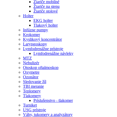
Žiariče mobilné
Žiariče na stenu
Žiariče stolové
Holter
EKG holter
Tlakový holter
Infúzne pumpy
Krokomer
Kyslikový koncentrátor
Laryngoskopy
Lymfodrenážne prístroje
Lymfodrenážne návleky
MTZ
Nebulizér
Otoskop oftalmoskop
Oxymetre
Ozonátor
Sledovanie žíl
TBI meranie
Teplomery
Tlakomery
Príslušenstvo - tlakomer
Turniket
USG prístroje
Váhy, tukomery a analyzátory