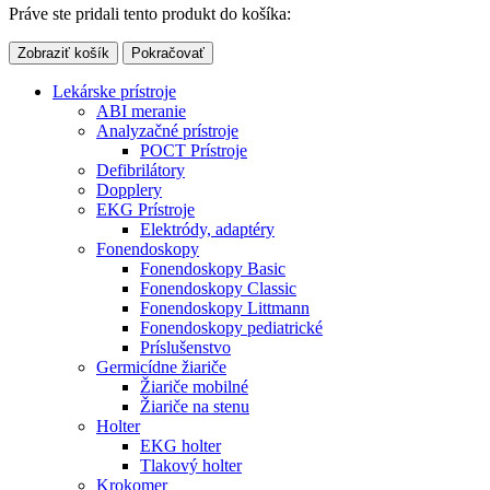
Práve ste pridali tento produkt do košíka:
Zobraziť košík
Pokračovať
Lekárske prístroje
ABI meranie
Analyzačné prístroje
POCT Prístroje
Defibrilátory
Dopplery
EKG Prístroje
Elektródy, adaptéry
Fonendoskopy
Fonendoskopy Basic
Fonendoskopy Classic
Fonendoskopy Littmann
Fonendoskopy pediatrické
Príslušenstvo
Germicídne žiariče
Žiariče mobilné
Žiariče na stenu
Holter
EKG holter
Tlakový holter
Krokomer