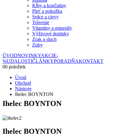
Kĺby a končatiny
Pleť a pokožka
Srdce a cievy
Trávenie
Vitamíny a minerály
Výživové doplnky
Zrak a sluch
Zuby
ÚVOD
NOVINKY
AKCIE
-
%
UDALOSTI
ČLÁNKY
PORADŇA
KONTAKT
0
0 položiek
Úvod
Obchod
Nástroje
Ihelec BOYNTON
Ihelec BOYNTON
Ihelec BOYNTON