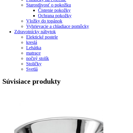
Starostlivosť o pokožku
Čistenie pokožky
Ochrana pokožky
Vložky do topánok
Vyhrievacie a chladiace pomôcky
Zdravotnícky nábytok
Elektické postele
kreslá
Lehátka
matrace
nočný stolík
Stoličky
Svetlá
Súvisiace produkty