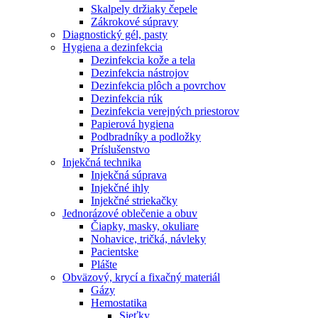
Skalpely držiaky čepele
Zákrokové súpravy
Diagnostický gél, pasty
Hygiena a dezinfekcia
Dezinfekcia kože a tela
Dezinfekcia nástrojov
Dezinfekcia plôch a povrchov
Dezinfekcia rúk
Dezinfekcia verejných priestorov
Papierová hygiena
Podbradníky a podložky
Príslušenstvo
Injekčná technika
Injekčná súprava
Injekčné ihly
Injekčné striekačky
Jednorázové oblečenie a obuv
Čiapky, masky, okuliare
Nohavice, tričká, návleky
Pacientske
Plášte
Obväzový, krycí a fixačný materiál
Gázy
Hemostatika
Sieťky