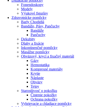
Didaktické pomôcky
Fonendoskopy
Modely
Výukové figuríny
Zdravotnícke pomôcky
Barly Chodidlá
Bandáže, Pásy, Pančuchy
Bandáže
Pančuchy
Dekubity
Dlahy a fixácie
Inkontinenčné pomôcky
Masážne pomôcky
Obväzový, krycí a fixačný materiál
Gázy
Hemostatika
Kompresné materiály
Krytie
Náplaste
Obväzy
Tejpy
Starostlivosť o pokožku
Čistenie pokožky
Ochrana pokožky
Vyhrievacie a chladiace pomôcky