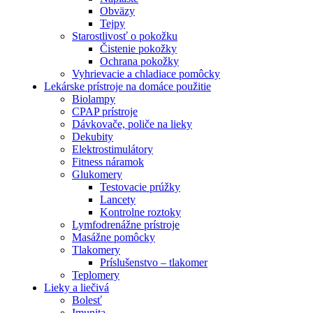
Obväzy
Tejpy
Starostlivosť o pokožku
Čistenie pokožky
Ochrana pokožky
Vyhrievacie a chladiace pomôcky
Lekárske prístroje na domáce použitie
Biolampy
CPAP prístroje
Dávkovače, poliče na lieky
Dekubity
Elektrostimulátory
Fitness náramok
Glukomery
Testovacie prúžky
Lancety
Kontrolne roztoky
Lymfodrenážne prístroje
Masážne pomôcky
Tlakomery
Príslušenstvo – tlakomer
Teplomery
Lieky a liečivá
Bolesť
Imunita