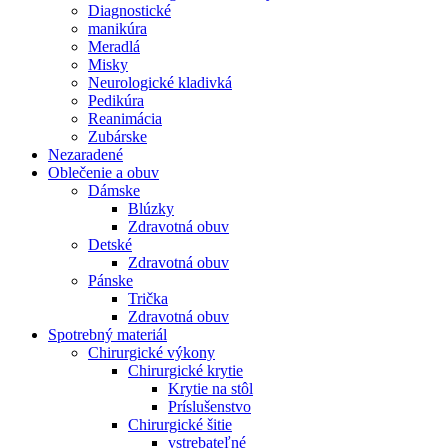
Diagnostické
manikúra
Meradlá
Misky
Neurologické kladivká
Pedikúra
Reanimácia
Zubárske
Nezaradené
Oblečenie a obuv
Dámske
Blúzky
Zdravotná obuv
Detské
Zdravotná obuv
Pánske
Trička
Zdravotná obuv
Spotrebný materiál
Chirurgické výkony
Chirurgické krytie
Krytie na stôl
Príslušenstvo
Chirurgické šitie
vstrebateľné