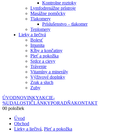
Kontrolne roztoky
Lymfodrenážne prístroje
Masážne pomôcky
Tlakomery
Príslušenstvo – tlakomer
Teplomery
Lieky a liečivá
Bolesť
Imunita
Kĺby a končatiny
Pleť a pokožka
Srdce a cievy
Trávenie
Vitamíny a minerály
Výživové doplnky
Zrak a sluch
Zuby
ÚVOD
NOVINKY
AKCIE
-
%
UDALOSTI
ČLÁNKY
PORADŇA
KONTAKT
0
0 položiek
Úvod
Obchod
Lieky a liečivá
,
Pleť a pokožka