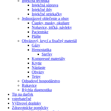
Injekčná technika
Injekčná súprava
Injekčné ihly
Injekčné striekačky
Jednorázové oblečenie a obuv
Čiapky, masky, okuliare
Nohavice, tričká, návleky
Pacientske
Plášte
Obväzový, krycí a fixačný materiál
Gázy
Hemostatika
Sieťky
Kompresné materiály
Krytie
Náplaste
Obväzy
Tejpy
Odpadové hospodárstvo
Rukavice
Rýchla diagnostika
Tip na darček
vstrebateľné
Výživové doplnky
Zdravotnícke pomôcky