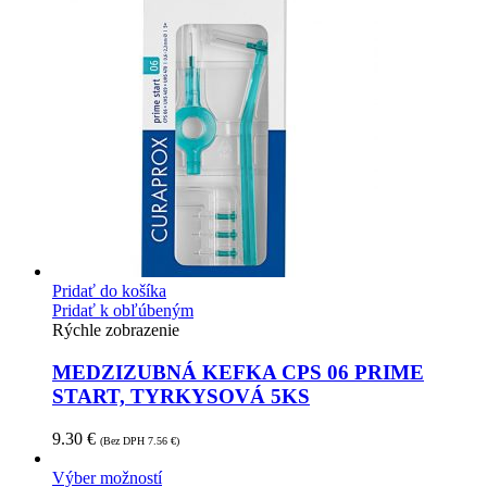
Pridať do košíka
Pridať k obľúbeným
Rýchle zobrazenie
MEDZIZUBNÁ KEFKA CPS 06 PRIME
START, TYRKYSOVÁ 5KS
9.30
€
(Bez DPH
7.56
€
)
Výber možností