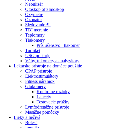
Nebulizér
Otoskop oftalmoskop
Oxymetre
Ozonátor
Sledovanie žíl
TBI meranie
Teplomery
Tlakomery
Príslušenstvo - tlakomer
Turniket
USG prístroje
Váhy, tukomery a analyzátory
Lekárske prístroje na domáce použitie
CPAP prístroje
Elektrostimulátory
Fitness náramok
Glukomery
Kontrolne roztoky
Lancety
Testovacie prúžky
Lymfodrenážne prístroje
Masážne pomôcky
Lieky a liečivá
Bolesť
Imunita