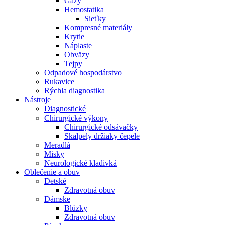
Gázy
Hemostatika
Sieťky
Kompresné materiály
Krytie
Náplaste
Obväzy
Tejpy
Odpadové hospodárstvo
Rukavice
Rýchla diagnostika
Nástroje
Diagnostické
Chirurgické výkony
Chirurgické odsávačky
Skalpely držiaky čepele
Meradlá
Misky
Neurologické kladivká
Oblečenie a obuv
Detské
Zdravotná obuv
Dámske
Blúzky
Zdravotná obuv