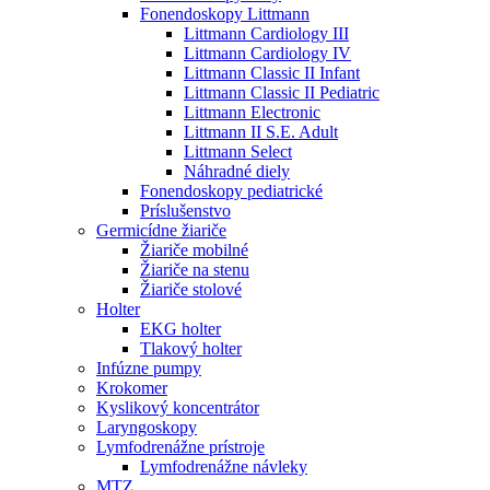
Fonendoskopy Littmann
Littmann Cardiology III
Littmann Cardiology IV
Littmann Classic II Infant
Littmann Classic II Pediatric
Littmann Electronic
Littmann II S.E. Adult
Littmann Select
Náhradné diely
Fonendoskopy pediatrické
Príslušenstvo
Germicídne žiariče
Žiariče mobilné
Žiariče na stenu
Žiariče stolové
Holter
EKG holter
Tlakový holter
Infúzne pumpy
Krokomer
Kyslikový koncentrátor
Laryngoskopy
Lymfodrenážne prístroje
Lymfodrenážne návleky
MTZ