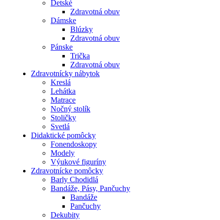
Detské
Zdravotná obuv
Dámske
Blúzky
Zdravotná obuv
Pánske
Trička
Zdravotná obuv
Zdravotnícky nábytok
Kreslá
Lehátka
Matrace
Nočný stolík
Stoličky
Svetlá
Didaktické pomôcky
Fonendoskopy
Modely
Výukové figuríny
Zdravotnícke pomôcky
Barly Chodidlá
Bandáže, Pásy, Pančuchy
Bandáže
Pančuchy
Dekubity