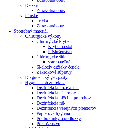
Zdravotná obuv
Detské
Zdravotná obuv
Pánske
Trička
Zdravotná obuv
Spotrebný materiál
Chirurgické výkony
Chirurgické krytie
Krytie na stôl
Príslušenstvo
Chirurgické šitie
vstrebateľné
Skalpely držiaky čepele
Zákrokové súpravy
Diagnostický gél, pasty
Hygiena a dezinfekcia
Dezinfekcia kože a tela
Dezinfekcia nástrojov
Dezinfekcia plôch a povrchov
Dezinfekcia rúk
Dezinfekcia verejných priestorov
Papierová hygiena
Podbradníky a podložky
Príslušenstvo