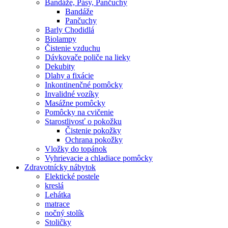
Bandáže, Pásy, Pančuchy
Bandáže
Pančuchy
Barly Chodidlá
Biolampy
Čistenie vzduchu
Dávkovače poliče na lieky
Dekubity
Dlahy a fixácie
Inkontinenčné pomôcky
Invalidné vozíky
Masážne pomôcky
Pomôcky na cvičenie
Starostlivosť o pokožku
Čistenie pokožky
Ochrana pokožky
Vložky do topánok
Vyhrievacie a chladiace pomôcky
Zdravotnícky nábytok
Elektické postele
kreslá
Lehátka
matrace
nočný stolík
Stoličky