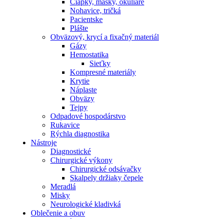
Čiapky, masky, okuliare
Nohavice, tričká
Pacientske
Plášte
Obväzový, krycí a fixačný materiál
Gázy
Hemostatika
Sieťky
Kompresné materiály
Krytie
Náplaste
Obväzy
Tejpy
Odpadové hospodárstvo
Rukavice
Rýchla diagnostika
Nástroje
Diagnostické
Chirurgické výkony
Chirurgické odsávačky
Skalpely držiaky čepele
Meradlá
Misky
Neurologické kladivká
Oblečenie a obuv