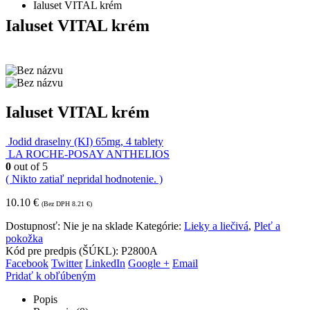
Ialuset VITAL krém
Ialuset VITAL krém
Ialuset VITAL krém
Jodid draselny (KI) 65mg, 4 tablety
LA ROCHE-POSAY ANTHELIOS
0
out of 5
( Nikto zatiaľ nepridal hodnotenie. )
10.10
€
(Bez DPH
8.21
€
)
Dostupnosť:
Nie je na sklade
Kategórie:
Lieky a liečivá
,
Pleť a
pokožka
Kód pre predpis (ŠÚKL): P2800A
Facebook
Twitter
LinkedIn
Google +
Email
Pridať k obľúbeným
Popis