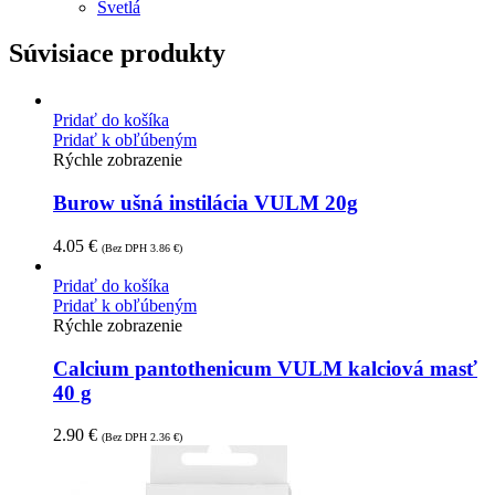
Svetlá
Súvisiace produkty
Pridať do košíka
Pridať k obľúbeným
Rýchle zobrazenie
Burow ušná instilácia VULM 20g
4.05
€
(Bez DPH
3.86
€
)
Pridať do košíka
Pridať k obľúbeným
Rýchle zobrazenie
Calcium pantothenicum VULM kalciová masť
40 g
2.90
€
(Bez DPH
2.36
€
)