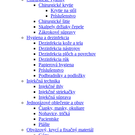
Chirurgické krytie
Krytie na stôl
Príslušenstvo
Chirurgické šitie
Skalpely držiaky čepele
Zákrokové súpravy
Hygiena a dezinfekcia
Dezinfekcia kože a tela
Dezinfekcia nástrojov
Dezinfekcia plôch a povrchov
Dezinfekcia rúk
Papierová hygiena
Príslušenstvo
Podbradníky a podložky
Injekčná technika
Injekčné ihly
Injekčné striekačky
Injekčná súprava
Jednorázové oblečenie a obuv
Čiapky, masky, okuliare
Nohavice, tričká
Pacientske
Plášte
Obväzový, krycí a fixačný materiál