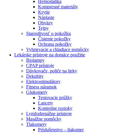
Hemostatika
Kompresné materiály
Krytie
Náplaste
Obväzy
Tejpy
Starostlivosť o pokožku
Čistenie pokožky
Ochrana pokožky
Vyhrievacie a chladiace pomôcky
Lekárske prístroje na domáce použitie
Biolampy
CPAP prístroje
Dávkovače, poliče na lieky
Dekubity
Elektrostimulátory
Fitness náramok
Glukomery
Testovacie prúžky
Lancety
Kontrolne roztoky
Lymfodrenážne prístroje
Masážne pomôcky
Tlakomery
Príslušenstvo – tlakomer