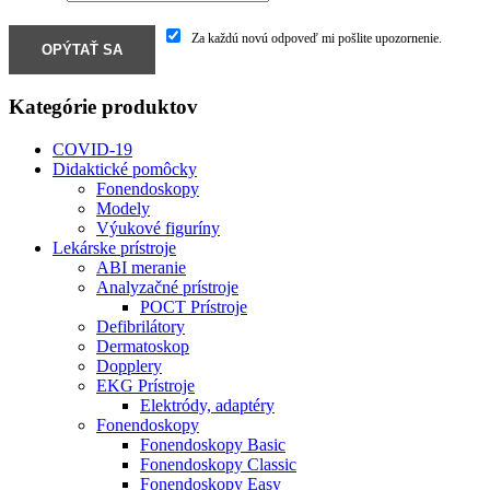
Za každú novú odpoveď mi pošlite upozornenie.
Kategórie produktov
COVID-19
Didaktické pomôcky
Fonendoskopy
Modely
Výukové figuríny
Lekárske prístroje
ABI meranie
Analyzačné prístroje
POCT Prístroje
Defibrilátory
Dermatoskop
Dopplery
EKG Prístroje
Elektródy, adaptéry
Fonendoskopy
Fonendoskopy Basic
Fonendoskopy Classic
Fonendoskopy Easy