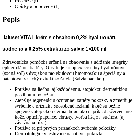
Recenzie (0)
Otázky a odpovede (1)
Popis
ialuset VITAL krém
s obsahom 0,2% hyaluronátu
sodného a 0,25% extraktu zo šalvie 1×100 ml
Zdravotnícka pomôcka určená na obnovenie a udržanie integrity
epidermiálnej bariéry. Obsahuje komplex kyseliny hyalurónovej
(sodná soľ) s dvojakou molekulovou hmotnosťou a špeciálny a
patentovaný suchý extrakt zo šalvie (Salvia haenkei).
Používa na liečbu, aj každodennú, atopickou dermatitídou
postihnutú pokožku.
Zlepšuje regeneráciu ochrannej bariéry pokožky a zmierňuje
svrbenie a príznaky spôsobené léziami, ktoré sú bežne
spojené s atopickou dermatitídou ako napríklad: sčervenanie
kože, opuch/pupence, chrasty, tvorba lišajov, suchosť (aj
závažná xeróza).
Používa sa pri prvých príznakoch svrbenia pokožky.
Dermatologicky testované na citlivej pokožke.