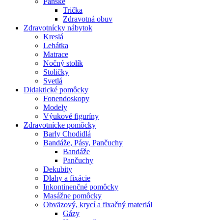
Pánske
Trička
Zdravotná obuv
Zdravotnícky nábytok
Kreslá
Lehátka
Matrace
Nočný stolík
Stoličky
Svetlá
Didaktické pomôcky
Fonendoskopy
Modely
Výukové figuríny
Zdravotnícke pomôcky
Barly Chodidlá
Bandáže, Pásy, Pančuchy
Bandáže
Pančuchy
Dekubity
Dlahy a fixácie
Inkontinenčné pomôcky
Masážne pomôcky
Obväzový, krycí a fixačný materiál
Gázy