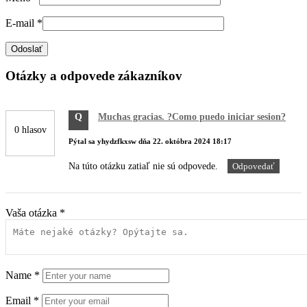
E-mail
*
Otázky a odpovede zákazníkov
Q
Muchas gracias. ?Como puedo iniciar sesion?
0 hlasov
Pýtal sa
yhydzfkxsw
dňa
22. októbra 2024 18:17
Na túto otázku zatiaľ nie sú odpovede.
Odpovedať
Vaša otázka
*
Name
*
Email
*