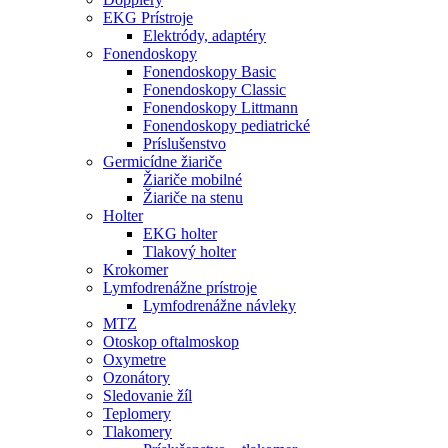
EKG Prístroje
Elektródy, adaptéry
Fonendoskopy
Fonendoskopy Basic
Fonendoskopy Classic
Fonendoskopy Littmann
Fonendoskopy pediatrické
Príslušenstvo
Germicídne žiariče
Žiariče mobilné
Žiariče na stenu
Holter
EKG holter
Tlakový holter
Krokomer
Lymfodrenážne prístroje
Lymfodrenážne návleky
MTZ
Otoskop oftalmoskop
Oxymetre
Ozonátory
Sledovanie žíl
Teplomery
Tlakomery