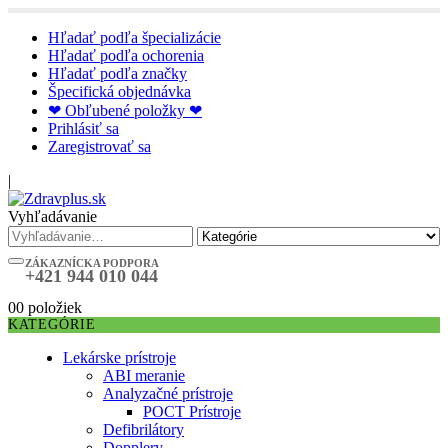
Hľadať podľa špecializácie
Hľadať podľa ochorenia
Hľadať podľa značky
Špecifická objednávka
❤ Obľubené položky ❤
Prihlásiť sa
Zaregistrovať sa
|
Vyhľadávanie
ZÁKAZNÍCKA PODPORA
+421 944 010 044
0
0 položiek
KATEGÓRIE
Lekárske prístroje
ABI meranie
Analyzačné prístroje
POCT Prístroje
Defibrilátory
Dopplery