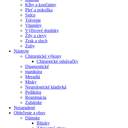
Kĺby a končatiny
Pleť a pokožka
Srdce
Trávenie
Vitamíny
Výživové doplnky
Žily a cievy
Zrak a sluch
Zuby
Nástroje
Chirurgické výkony
Chirurgické odsávačky
Diagnostické
manikúra
Meradlá
Misky
Neurologické kladivká
Pedikúra
Reanimácia
Zubárske
Nezaradené
Oblečenie a obuv
Dámske
Blúzky