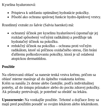
Kyselina hyaluronová:
Prispieva k udržaniu optimálnej hydratácie pokožky.
Pôsobí ako ochrana správnej funkcie hydro-lipidovej vrstvy.
Rrastlinný extrakt zo šalvie (Salvia haenkei) má:
ochranný účinok pre kyselinu hyalurónovú (spomaľuje jej
rozklad spôsobený voľnými radikálmi) a predlžuje tak
hydratačný účinok na pokožku.
redukčný účinok na pokožku – ochrana proti voľným
radikálom, ktoré sú príčinou oxidačného stresu, čím bráni
ďalšiemu poškodzovaniu pokožky, ktorá je už oslabená
atopickou dermatitídou.
Použitie
Na ošetrovanú oblasť sa nanesie tenká vrstva krému, pričom sa
oblasť mierne masíruje až do úplného vsiaknutia krému.
Krém sa nanáša 2x denne alebo častejšie, podľa individuálnej
potreby, až do ústupu príznakov alebo do pocitu zdravej pokožky.
Ak príznaky pretrvávajú, je potrebné sa obrátiť na lekára.
Upozornenie:
Na vonkajšie použitie. Tehotné a dojčiace ženy sa
majú pred použitím poradiť so svojim lekárom alebo lekárnikom.