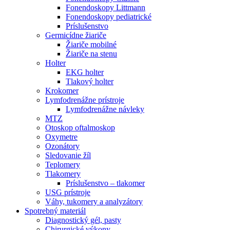
Fonendoskopy Littmann
Fonendoskopy pediatrické
Príslušenstvo
Germicídne žiariče
Žiariče mobilné
Žiariče na stenu
Holter
EKG holter
Tlakový holter
Krokomer
Lymfodrenážne prístroje
Lymfodrenážne návleky
MTZ
Otoskop oftalmoskop
Oxymetre
Ozonátory
Sledovanie žíl
Teplomery
Tlakomery
Príslušenstvo – tlakomer
USG prístroje
Váhy, tukomery a analyzátory
Spotrebný materiál
Diagnostický gél, pasty
Chirurgické výkony