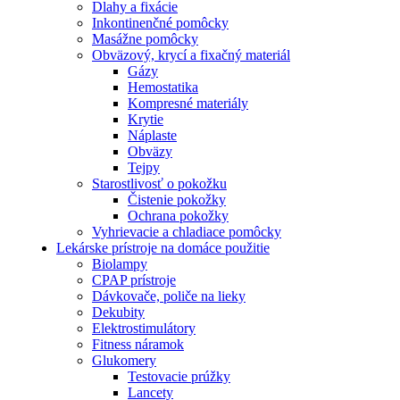
Dlahy a fixácie
Inkontinenčné pomôcky
Masážne pomôcky
Obväzový, krycí a fixačný materiál
Gázy
Hemostatika
Kompresné materiály
Krytie
Náplaste
Obväzy
Tejpy
Starostlivosť o pokožku
Čistenie pokožky
Ochrana pokožky
Vyhrievacie a chladiace pomôcky
Lekárske prístroje na domáce použitie
Biolampy
CPAP prístroje
Dávkovače, poliče na lieky
Dekubity
Elektrostimulátory
Fitness náramok
Glukomery
Testovacie prúžky
Lancety