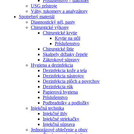
Príslušenstvo – tlakomer
USG prístroje
Váhy, tukomery a analyzátory
Spotrebný materiál
Diagnostický gél, pasty
Chirurgické výkony
Chirurgické krytie
Krytie na stôl
Príslušenstvo
Chirurgické šitie
Skalpely držiaky čepele
Zákrokové súpravy
Hygiena a dezinfekcia
Dezinfekcia kože a tela
Dezinfekcia nástrojov
Dezinfekcia plôch a povrchov
Dezinfekcia rúk
Papierová hygiena
Príslušenstvo
Podbradníky a podložky
Injekčná technika
Injekčné ihly
Injekčné striekačky
Injekčná súprava
Jednorázové oblečenie a obuv