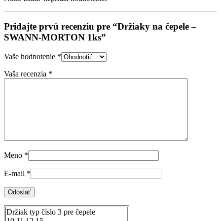
Pridajte prvú recenziu pre “Držiaky na čepele –
SWANN-MORTON 1ks”
Vaše hodnotenie
*
Vaša recenzia
*
Meno
*
E-mail
*
Držiak typ číslo 3 pre čepele
10,11,12,15