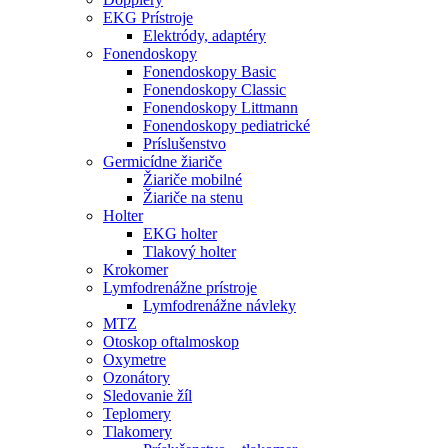
EKG Prístroje
Elektródy, adaptéry
Fonendoskopy
Fonendoskopy Basic
Fonendoskopy Classic
Fonendoskopy Littmann
Fonendoskopy pediatrické
Príslušenstvo
Germicídne žiariče
Žiariče mobilné
Žiariče na stenu
Holter
EKG holter
Tlakový holter
Krokomer
Lymfodrenážne prístroje
Lymfodrenážne návleky
MTZ
Otoskop oftalmoskop
Oxymetre
Ozonátory
Sledovanie žíl
Teplomery
Tlakomery