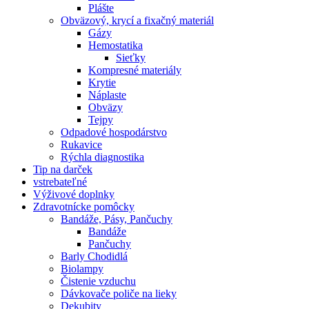
Plášte
Obväzový, krycí a fixačný materiál
Gázy
Hemostatika
Sieťky
Kompresné materiály
Krytie
Náplaste
Obväzy
Tejpy
Odpadové hospodárstvo
Rukavice
Rýchla diagnostika
Tip na darček
vstrebateľné
Výživové doplnky
Zdravotnícke pomôcky
Bandáže, Pásy, Pančuchy
Bandáže
Pančuchy
Barly Chodidlá
Biolampy
Čistenie vzduchu
Dávkovače poliče na lieky
Dekubity