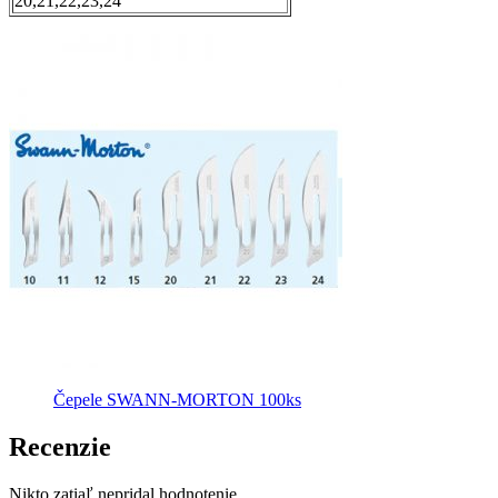
20,21,22,23,24
Čepele SWANN-MORTON 100ks
Recenzie
Nikto zatiaľ nepridal hodnotenie.