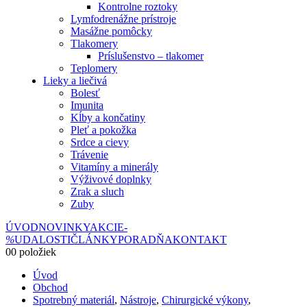
Kontrolne roztoky
Lymfodrenážne prístroje
Masážne pomôcky
Tlakomery
Príslušenstvo – tlakomer
Teplomery
Lieky a liečivá
Bolesť
Imunita
Kĺby a končatiny
Pleť a pokožka
Srdce a cievy
Trávenie
Vitamíny a minerály
Výživové doplnky
Zrak a sluch
Zuby
ÚVOD
NOVINKY
AKCIE
-
%
UDALOSTI
ČLÁNKY
PORADŇA
KONTAKT
0
0 položiek
Úvod
Obchod
Spotrebný materiál
,
Nástroje
,
Chirurgické výkony
,