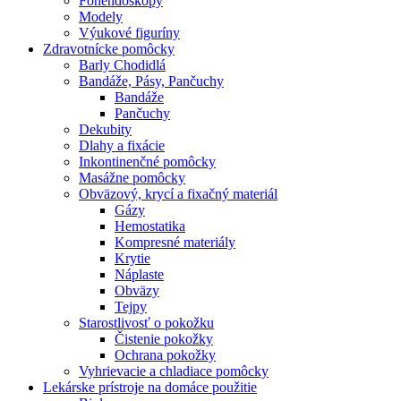
Fonendoskopy
Modely
Výukové figuríny
Zdravotnícke pomôcky
Barly Chodidlá
Bandáže, Pásy, Pančuchy
Bandáže
Pančuchy
Dekubity
Dlahy a fixácie
Inkontinenčné pomôcky
Masážne pomôcky
Obväzový, krycí a fixačný materiál
Gázy
Hemostatika
Kompresné materiály
Krytie
Náplaste
Obväzy
Tejpy
Starostlivosť o pokožku
Čistenie pokožky
Ochrana pokožky
Vyhrievacie a chladiace pomôcky
Lekárske prístroje na domáce použitie