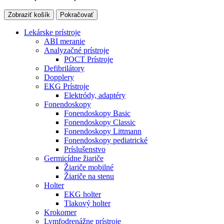
Zobraziť košík
Pokračovať
Lekárske prístroje
ABI meranie
Analyzačné prístroje
POCT Prístroje
Defibrilátory
Dopplery
EKG Prístroje
Elektródy, adaptéry
Fonendoskopy
Fonendoskopy Basic
Fonendoskopy Classic
Fonendoskopy Littmann
Fonendoskopy pediatrické
Príslušenstvo
Germicídne žiariče
Žiariče mobilné
Žiariče na stenu
Holter
EKG holter
Tlakový holter
Krokomer
Lymfodrenážne prístroje