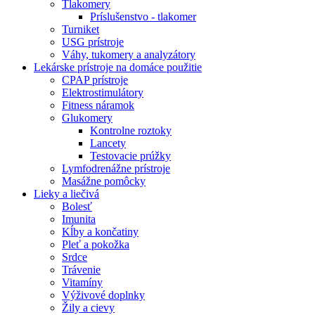
Tlakomery
Príslušenstvo - tlakomer
Turniket
USG prístroje
Váhy, tukomery a analyzátory
Lekárske prístroje na domáce použitie
CPAP prístroje
Elektrostimulátory
Fitness náramok
Glukomery
Kontrolne roztoky
Lancety
Testovacie prúžky
Lymfodrenážne prístroje
Masážne pomôcky
Lieky a liečivá
Bolesť
Imunita
Kĺby a končatiny
Pleť a pokožka
Srdce
Trávenie
Vitamíny
Výživové doplnky
Žily a cievy