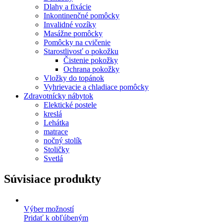
Dlahy a fixácie
Inkontinenčné pomôcky
Invalidné vozíky
Masážne pomôcky
Pomôcky na cvičenie
Starostlivosť o pokožku
Čistenie pokožky
Ochrana pokožky
Vložky do topánok
Vyhrievacie a chladiace pomôcky
Zdravotnícky nábytok
Elektické postele
kreslá
Lehátka
matrace
nočný stolík
Stoličky
Svetlá
Súvisiace produkty
Výber možností
Pridať k obľúbeným