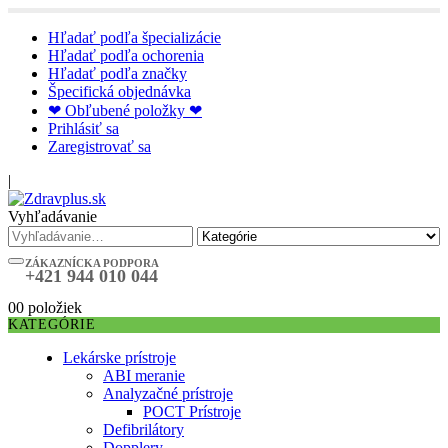
Hľadať podľa špecializácie
Hľadať podľa ochorenia
Hľadať podľa značky
Špecifická objednávka
❤ Obľubené položky ❤
Prihlásiť sa
Zaregistrovať sa
|
Vyhľadávanie
ZÁKAZNÍCKA PODPORA
+421 944 010 044
0
0 položiek
KATEGÓRIE
Lekárske prístroje
ABI meranie
Analyzačné prístroje
POCT Prístroje
Defibrilátory
Dopplery