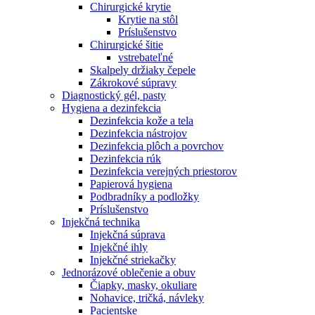
Chirurgické krytie
Krytie na stôl
Príslušenstvo
Chirurgické šitie
vstrebateľné
Skalpely držiaky čepele
Zákrokové súpravy
Diagnostický gél, pasty
Hygiena a dezinfekcia
Dezinfekcia kože a tela
Dezinfekcia nástrojov
Dezinfekcia plôch a povrchov
Dezinfekcia rúk
Dezinfekcia verejných priestorov
Papierová hygiena
Podbradníky a podložky
Príslušenstvo
Injekčná technika
Injekčná súprava
Injekčné ihly
Injekčné striekačky
Jednorázové oblečenie a obuv
Čiapky, masky, okuliare
Nohavice, tričká, návleky
Pacientske