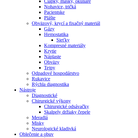
Čiapky, masky, okuliare
Nohavice, tričká
Pacientske
Plášte
Obväzový, krycí a fixačný materiál
Gázy
Hemostatika
Sieťky
Kompresné materiály
Krytie
Náplaste
Obväzy
Tejpy
Odpadové hospodárstvo
Rukavice
Rýchla diagnostika
Nástroje
Diagnostické
Chirurgické výkony
Chirurgické odsávačky
Skalpely držiaky čepele
Meradlá
Misky
Neurologické kladivká
Oblečenie a obuv