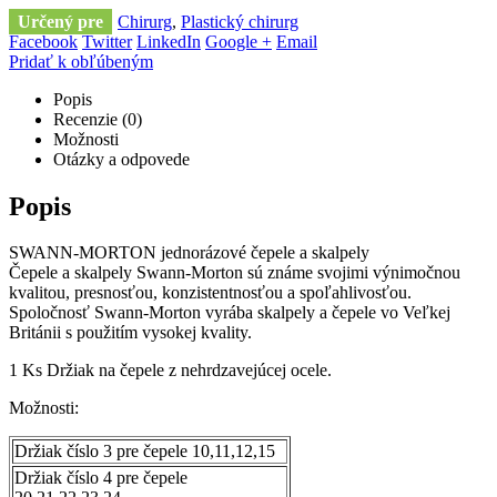
Určený pre
Chirurg
,
Plastický chirurg
Facebook
Twitter
LinkedIn
Google +
Email
Pridať k obľúbeným
Popis
Recenzie (0)
Možnosti
Otázky a odpovede
Popis
SWANN-MORTON jednorázové čepele a skalpely
Čepele a skalpely Swann-Morton sú známe svojimi výnimočnou
kvalitou, presnosťou, konzistentnosťou a spoľahlivosťou.
Spoločnosť Swann-Morton vyrába skalpely a čepele vo Veľkej
Británii s použitím vysokej kvality.
1 Ks Držiak na čepele z nehrdzavejúcej ocele.
Možnosti:
Držiak číslo 3 pre čepele 10,11,12,15
Držiak číslo 4 pre čepele