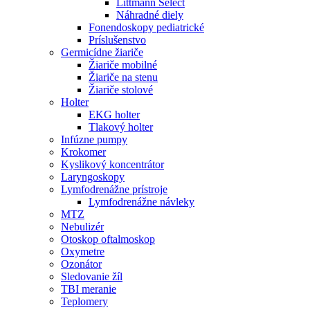
Littmann Select
Náhradné diely
Fonendoskopy pediatrické
Príslušenstvo
Germicídne žiariče
Žiariče mobilné
Žiariče na stenu
Žiariče stolové
Holter
EKG holter
Tlakový holter
Infúzne pumpy
Krokomer
Kyslikový koncentrátor
Laryngoskopy
Lymfodrenážne prístroje
Lymfodrenážne návleky
MTZ
Nebulizér
Otoskop oftalmoskop
Oxymetre
Ozonátor
Sledovanie žíl
TBI meranie
Teplomery