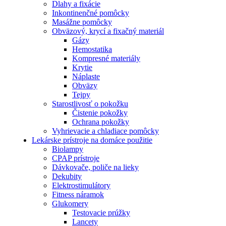
Dlahy a fixácie
Inkontinenčné pomôcky
Masážne pomôcky
Obväzový, krycí a fixačný materiál
Gázy
Hemostatika
Kompresné materiály
Krytie
Náplaste
Obväzy
Tejpy
Starostlivosť o pokožku
Čistenie pokožky
Ochrana pokožky
Vyhrievacie a chladiace pomôcky
Lekárske prístroje na domáce použitie
Biolampy
CPAP prístroje
Dávkovače, poliče na lieky
Dekubity
Elektrostimulátory
Fitness náramok
Glukomery
Testovacie prúžky
Lancety