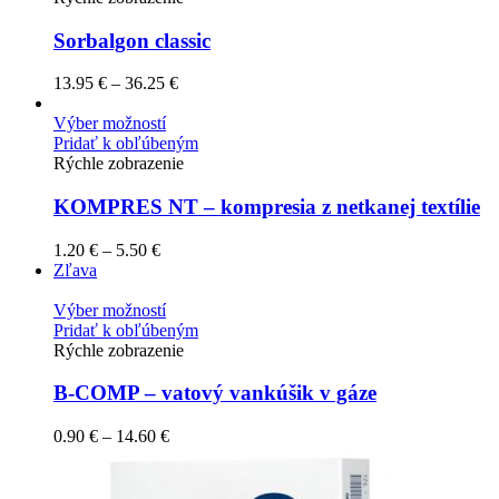
Sorbalgon classic
13.95
€
–
36.25
€
Výber možností
Pridať k obľúbeným
Rýchle zobrazenie
KOMPRES NT – kompresia z netkanej textílie
1.20
€
–
5.50
€
Zľava
Výber možností
Pridať k obľúbeným
Rýchle zobrazenie
B-COMP – vatový vankúšik v gáze
0.90
€
–
14.60
€