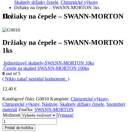
Skalpely držiaky čepele
,
Chirurgické výkony
Držiaky na čepele – SWANN-MORTON 1ks
Držiaky na čepele – SWANN-MORTON 1ks
Držiaky na čepele – SWANN-MORTON
1ks
Jednorázové skalpely-SWANN-MORTON 10ks
Čepele na skalpel SWANN-MORTON 100ks
0
out of 5
( Nikto zatiaľ nepridal hodnotenie. )
12.40
€
Katalógové číslo:
G0010
Kategórie:
Chirurgické výkony
,
Chirurgické výkony
,
Nástroje
,
Skalpely držiaky čepele
,
Spotrebný
materiál
Značka:
SWANN-MORTON
Možnosti
Vymazať
Pridať do košíka