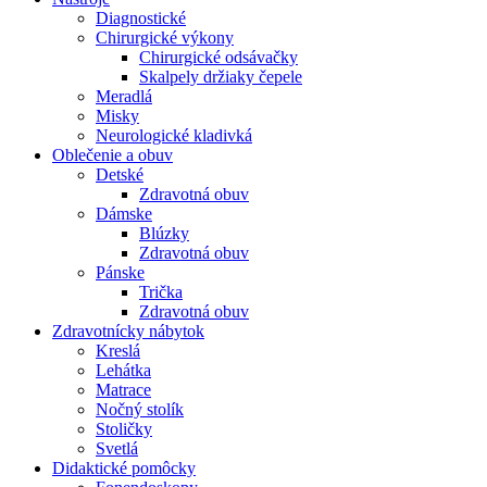
Diagnostické
Chirurgické výkony
Chirurgické odsávačky
Skalpely držiaky čepele
Meradlá
Misky
Neurologické kladivká
Oblečenie a obuv
Detské
Zdravotná obuv
Dámske
Blúzky
Zdravotná obuv
Pánske
Trička
Zdravotná obuv
Zdravotnícky nábytok
Kreslá
Lehátka
Matrace
Nočný stolík
Stoličky
Svetlá
Didaktické pomôcky