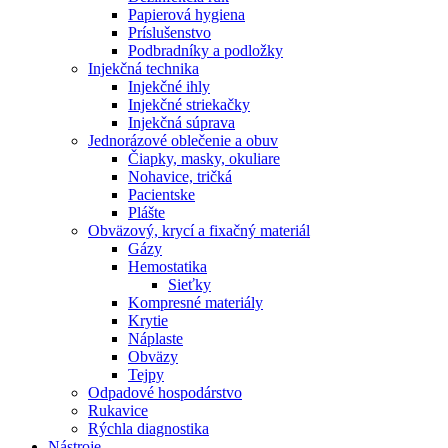
Papierová hygiena
Príslušenstvo
Podbradníky a podložky
Injekčná technika
Injekčné ihly
Injekčné striekačky
Injekčná súprava
Jednorázové oblečenie a obuv
Čiapky, masky, okuliare
Nohavice, tričká
Pacientske
Plášte
Obväzový, krycí a fixačný materiál
Gázy
Hemostatika
Sieťky
Kompresné materiály
Krytie
Náplaste
Obväzy
Tejpy
Odpadové hospodárstvo
Rukavice
Rýchla diagnostika
Nástroje