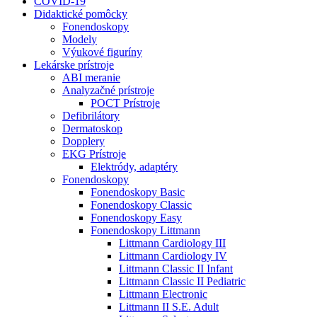
COVID-19
Didaktické pomôcky
Fonendoskopy
Modely
Výukové figuríny
Lekárske prístroje
ABI meranie
Analyzačné prístroje
POCT Prístroje
Defibrilátory
Dermatoskop
Dopplery
EKG Prístroje
Elektródy, adaptéry
Fonendoskopy
Fonendoskopy Basic
Fonendoskopy Classic
Fonendoskopy Easy
Fonendoskopy Littmann
Littmann Cardiology III
Littmann Cardiology IV
Littmann Classic II Infant
Littmann Classic II Pediatric
Littmann Electronic
Littmann II S.E. Adult