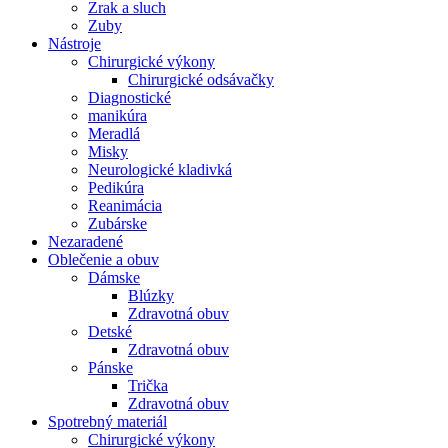
Zrak a sluch
Zuby
Nástroje
Chirurgické výkony
Chirurgické odsávačky
Diagnostické
manikúra
Meradlá
Misky
Neurologické kladivká
Pedikúra
Reanimácia
Zubárske
Nezaradené
Oblečenie a obuv
Dámske
Blúzky
Zdravotná obuv
Detské
Zdravotná obuv
Pánske
Trička
Zdravotná obuv
Spotrebný materiál
Chirurgické výkony