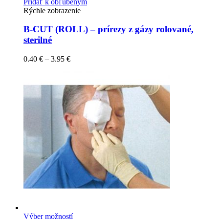
Pridať k obľúbeným
Rýchle zobrazenie
B-CUT (ROLL) – prírezy z gázy rolované,
sterilné
0.40
€
–
3.95
€
Výber možností