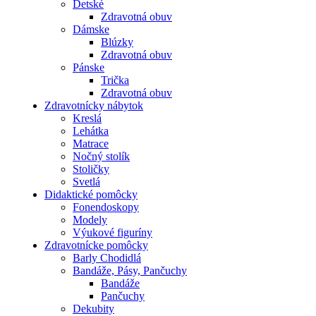
Detské
Zdravotná obuv
Dámske
Blúzky
Zdravotná obuv
Pánske
Trička
Zdravotná obuv
Zdravotnícky nábytok
Kreslá
Lehátka
Matrace
Nočný stolík
Stoličky
Svetlá
Didaktické pomôcky
Fonendoskopy
Modely
Výukové figuríny
Zdravotnícke pomôcky
Barly Chodidlá
Bandáže, Pásy, Pančuchy
Bandáže
Pančuchy
Dekubity