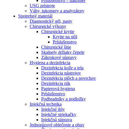
Príslušenstvo – tlakomer
USG prístroje
Váhy, tukomery a analyzátory
Spotrebný materiál
Diagnostický gél, pasty
Chirurgické výkony
Chirurgické krytie
Krytie na stôl
Príslušenstvo
Chirurgické šitie
Skalpely držiaky čepele
Zákrokové súpravy
Hygiena a dezinfekcia
Dezinfekcia kože a tela
Dezinfekcia nástrojov
Dezinfekcia plôch a povrchov
Dezinfekcia rúk
Papierová hygiena
Príslušenstvo
Podbradníky a podložky
Injekčná technika
Injekčné ihly
Injekčné striekačky
Injekčná súprava
Jednorázové oblečenie a obuv