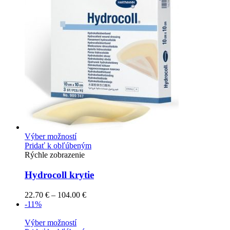
Výber možností
Pridať k obľúbeným
Rýchle zobrazenie
Hydrocoll krytie
22.70
€
–
104.00
€
-11%
Výber možností