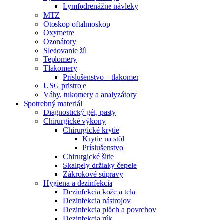
Lymfodrenážne návleky
MTZ
Otoskop oftalmoskop
Oxymetre
Ozonátory
Sledovanie žíl
Teplomery
Tlakomery
Príslušenstvo – tlakomer
USG prístroje
Váhy, tukomery a analyzátory
Spotrebný materiál
Diagnostický gél, pasty
Chirurgické výkony
Chirurgické krytie
Krytie na stôl
Príslušenstvo
Chirurgické šitie
Skalpely držiaky čepele
Zákrokové súpravy
Hygiena a dezinfekcia
Dezinfekcia kože a tela
Dezinfekcia nástrojov
Dezinfekcia plôch a povrchov
Dezinfekcia rúk