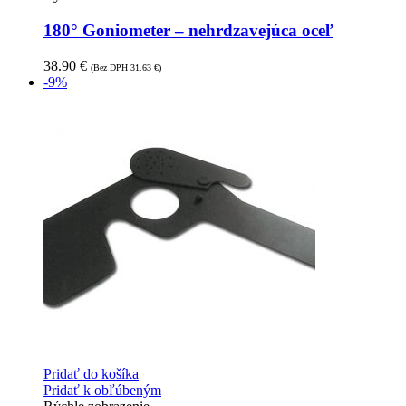
180° Goniometer – nehrdzavejúca oceľ
38.90
€
(Bez DPH
31.63
€
)
-9%
Pridať do košíka
Pridať k obľúbeným