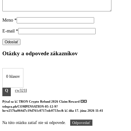
Meno
*
E-mail
*
Otázky a odpovede zákazníkov
0 hlasov
Q
cw321l
Pýtal sa
📈 TRON Crypto Refund 2026 Claim Reward 💥💥
telegra.ph/COMPENSATION-05-12-9?
hs=e257ba064d7c19d761c0717edc0753ec& 📈
dňa
17. júna 2026 11:41
Na túto otázku zatiaľ nie sú odpovede.
Odpovedať