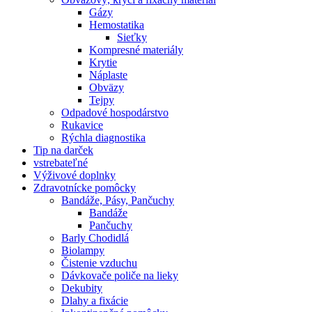
Gázy
Hemostatika
Sieťky
Kompresné materiály
Krytie
Náplaste
Obväzy
Tejpy
Odpadové hospodárstvo
Rukavice
Rýchla diagnostika
Tip na darček
vstrebateľné
Výživové doplnky
Zdravotnícke pomôcky
Bandáže, Pásy, Pančuchy
Bandáže
Pančuchy
Barly Chodidlá
Biolampy
Čistenie vzduchu
Dávkovače poliče na lieky
Dekubity
Dlahy a fixácie