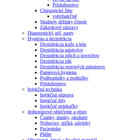
Príslušenstvo
Chirurgické šitie
vstrebateľné
Skalpely držiaky čepele
Zákrokové súpravy
Diagnostický gél, pasty
Hygiena a dezinfekcia
Dezinfekcia kože a tela
Dezinfekcia nástrojov
Dezinfekcia plôch a povrchov
Dezinfekcia rúk
Dezinfekcia verejných priestorov
Papierová hygiena
Podbradníky a podložky
Príslušenstvo
Injekčná technika
Injekčná súprava
Injekčné ihly
Injekčné striekačky
Jednorázové oblečenie a obuv
Čiapky, masky, okuliare
Nohavice, tričká, návleky
Pacientske
Plášte
Obväzový, krycí a fixačný materiál