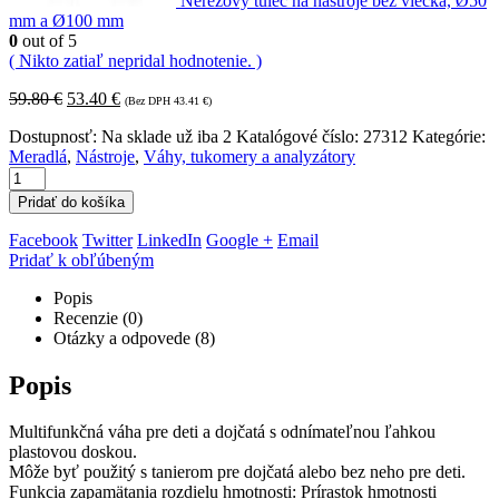
Nerezový tulec na nástroje bez viečka, Ø50
mm a Ø100 mm
0
out of 5
( Nikto zatiaľ nepridal hodnotenie. )
59.80
€
53.40
€
(Bez DPH
43.41
€
)
Dostupnosť:
Na sklade už iba 2
Katalógové číslo:
27312
Kategórie:
Meradlá
,
Nástroje
,
Váhy, tukomery a analyzátory
Pridať do košíka
Facebook
Twitter
LinkedIn
Google +
Email
Pridať k obľúbeným
Popis
Recenzie (0)
Otázky a odpovede (8)
Popis
Multifunkčná váha pre deti a dojčatá s odnímateľnou ľahkou
plastovou doskou.
Môže byť použitý s tanierom pre dojčatá alebo bez neho pre deti.
Funkcia zapamätania rozdielu hmotnosti: Prírastok hmotnosti