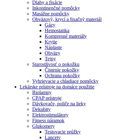
Dlahy a fixácie
Inkontinenčné pomôcky
Masážne pomôcky
Obväzový, krycí a fixačný materiál
Gázy
Hemostatika
Kompresné materiály
Krytie
Náplaste
Obväzy
Tejpy
Starostlivosť o pokožku
Čistenie pokožky
Ochrana pokožky
Vyhrievacie a chladiace pomôcky
Lekárske prístroje na domáce použitie
Biolampy
CPAP prístroje
Dávkovače, poliče na lieky
Dekubity
Elektrostimulátory
Fitness náramok
Glukomery
Testovacie prúžky
Lancety