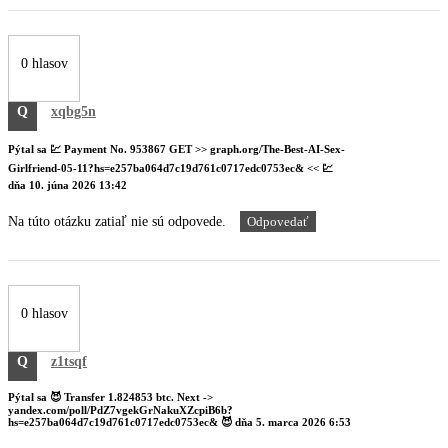
0 hlasov
Q
xqbg5n
Pýtal sa
💹 Payment No. 953867 GET >> graph.org/The-Best-AI-Sex-
Girlfriend-05-11?hs=e257ba064d7c19d761c0717edc0753ec& << 💹
dňa
10. júna 2026 13:42
Na túto otázku zatiaľ nie sú odpovede.
Odpovedať
0 hlasov
Q
z1tsqf
Pýtal sa
😈 Transfer 1.824853 btc. Next ->
yandex.com/poll/PdZ7vgekGrNakuXZcpiB6b?
hs=e257ba064d7c19d761c0717edc0753ec& 😈
dňa
5. marca 2026 6:53