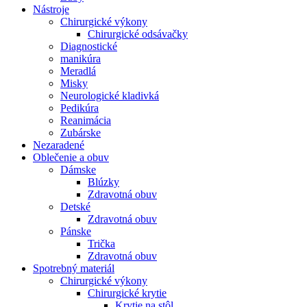
Nástroje
Chirurgické výkony
Chirurgické odsávačky
Diagnostické
manikúra
Meradlá
Misky
Neurologické kladivká
Pedikúra
Reanimácia
Zubárske
Nezaradené
Oblečenie a obuv
Dámske
Blúzky
Zdravotná obuv
Detské
Zdravotná obuv
Pánske
Trička
Zdravotná obuv
Spotrebný materiál
Chirurgické výkony
Chirurgické krytie
Krytie na stôl