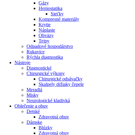
Gázy
Hemostatika
Sieťky
Kompresné materiály
Krytie
Náplaste
Obväzy
Tejpy
Odpadové hospodárstvo
Rukavice
Rýchla diagnostika
Nástroje
Diagnostické
Chirurgické výkony
Chirurgické odsávačky
Skalpely držiaky čepele
Meradlá
Misky
Neurologické kladivká
Oblečenie a obuv
Detské
Zdravotná obuv
Dámske
Blúzky
Zdravotná obuv