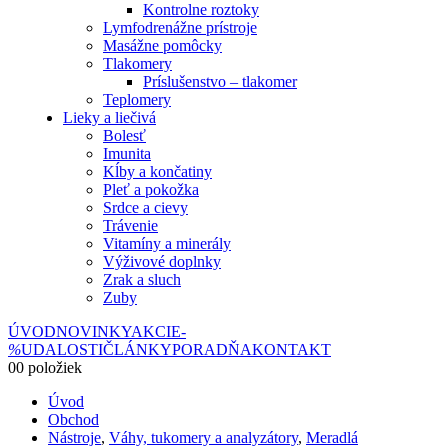
Kontrolne roztoky
Lymfodrenážne prístroje
Masážne pomôcky
Tlakomery
Príslušenstvo – tlakomer
Teplomery
Lieky a liečivá
Bolesť
Imunita
Kĺby a končatiny
Pleť a pokožka
Srdce a cievy
Trávenie
Vitamíny a minerály
Výživové doplnky
Zrak a sluch
Zuby
ÚVOD
NOVINKY
AKCIE
-
%
UDALOSTI
ČLÁNKY
PORADŇA
KONTAKT
0
0 položiek
Úvod
Obchod
Nástroje
,
Váhy, tukomery a analyzátory
,
Meradlá