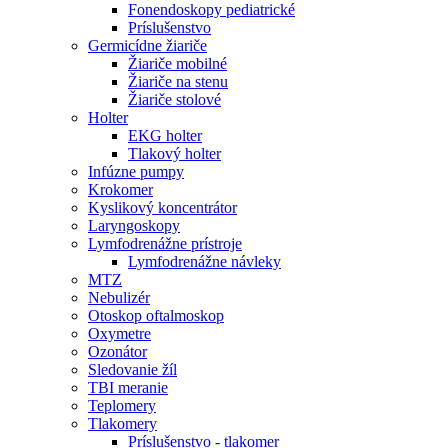
Fonendoskopy pediatrické
Príslušenstvo
Germicídne žiariče
Žiariče mobilné
Žiariče na stenu
Žiariče stolové
Holter
EKG holter
Tlakový holter
Infúzne pumpy
Krokomer
Kyslikový koncentrátor
Laryngoskopy
Lymfodrenážne prístroje
Lymfodrenážne návleky
MTZ
Nebulizér
Otoskop oftalmoskop
Oxymetre
Ozonátor
Sledovanie žíl
TBI meranie
Teplomery
Tlakomery
Príslušenstvo - tlakomer