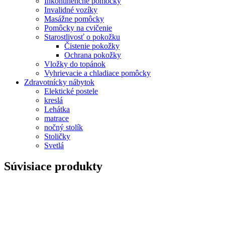
Inkontinenčné pomôcky
Invalidné vozíky
Masážne pomôcky
Pomôcky na cvičenie
Starostlivosť o pokožku
Čistenie pokožky
Ochrana pokožky
Vložky do topánok
Vyhrievacie a chladiace pomôcky
Zdravotnícky nábytok
Elektické postele
kreslá
Lehátka
matrace
nočný stolík
Stoličky
Svetlá
Súvisiace produkty