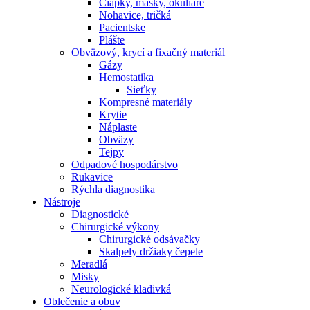
Čiapky, masky, okuliare
Nohavice, tričká
Pacientske
Plášte
Obväzový, krycí a fixačný materiál
Gázy
Hemostatika
Sieťky
Kompresné materiály
Krytie
Náplaste
Obväzy
Tejpy
Odpadové hospodárstvo
Rukavice
Rýchla diagnostika
Nástroje
Diagnostické
Chirurgické výkony
Chirurgické odsávačky
Skalpely držiaky čepele
Meradlá
Misky
Neurologické kladivká
Oblečenie a obuv