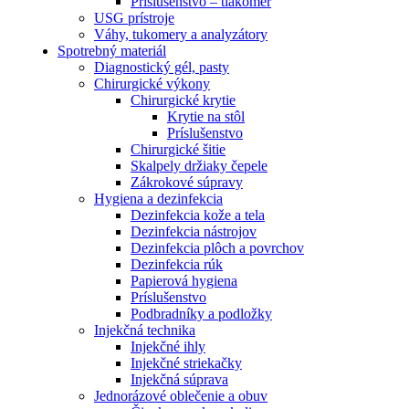
Príslušenstvo – tlakomer
USG prístroje
Váhy, tukomery a analyzátory
Spotrebný materiál
Diagnostický gél, pasty
Chirurgické výkony
Chirurgické krytie
Krytie na stôl
Príslušenstvo
Chirurgické šitie
Skalpely držiaky čepele
Zákrokové súpravy
Hygiena a dezinfekcia
Dezinfekcia kože a tela
Dezinfekcia nástrojov
Dezinfekcia plôch a povrchov
Dezinfekcia rúk
Papierová hygiena
Príslušenstvo
Podbradníky a podložky
Injekčná technika
Injekčné ihly
Injekčné striekačky
Injekčná súprava
Jednorázové oblečenie a obuv