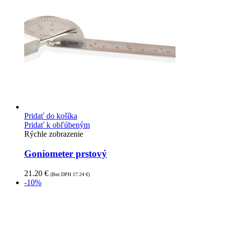
Pridať do košíka
Pridať k obľúbeným
Rýchle zobrazenie
Goniometer prstový
21.20
€
(Bez DPH
17.24
€
)
-10%