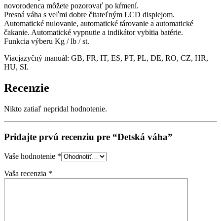
novorodenca môžete pozorovať po kŕmení.
Presná váha s veľmi dobre čitateľným LCD displejom.
Automatické nulovanie, automatické tárovanie a automatické
čakanie. Automatické vypnutie a indikátor vybitia batérie.
Funkcia výberu Kg / lb / st.
Viacjazyčný manuál: GB, FR, IT, ES, PT, PL, DE, RO, CZ, HR,
HU, SI.
Recenzie
Nikto zatiaľ nepridal hodnotenie.
Pridajte prvú recenziu pre “Detská váha”
Vaše hodnotenie
*
Vaša recenzia
*