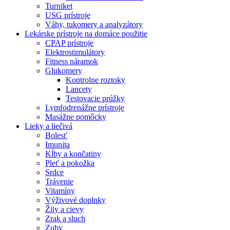
Turniket
USG prístroje
Váhy, tukomery a analyzátory
Lekárske prístroje na domáce použitie
CPAP prístroje
Elektrostimulátory
Fitness náramok
Glukomery
Kontrolne roztoky
Lancety
Testovacie prúžky
Lymfodrenážne prístroje
Masážne pomôcky
Lieky a liečivá
Bolesť
Imunita
Kĺby a končatiny
Pleť a pokožka
Srdce
Trávenie
Vitamíny
Výživové doplnky
Žily a cievy
Zrak a sluch
Zuby