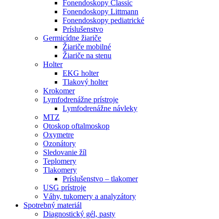
Fonendoskopy Classic
Fonendoskopy Littmann
Fonendoskopy pediatrické
Príslušenstvo
Germicídne žiariče
Žiariče mobilné
Žiariče na stenu
Holter
EKG holter
Tlakový holter
Krokomer
Lymfodrenážne prístroje
Lymfodrenážne návleky
MTZ
Otoskop oftalmoskop
Oxymetre
Ozonátory
Sledovanie žíl
Teplomery
Tlakomery
Príslušenstvo – tlakomer
USG prístroje
Váhy, tukomery a analyzátory
Spotrebný materiál
Diagnostický gél, pasty