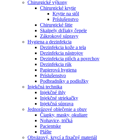
Chirurgické výkony
Chirurgické krytie
Krytie na stôl
Príslušenstvo
Chirurgické šitie
Skalpely držiaky čepele
Zákrokové súpravy
Hygiena a dezinfekcia
Dezinfekcia kože a tela
Dezinfekcia nástrojov
Dezinfekcia plôch a povrchov
Dezinfekcia rúk
Papierová hygiena
Príslušenstvo
Podbradníky a podložky
Injekčná technika
Injekčné ihly
Injekčné striekačky
Injekčná súprava
Jednorázové oblečenie a obuv
Čiapky, masky, okuliare
Nohavice, tričká
Pacientske
Plášte
Obväzový, krycí a fixačný materiál