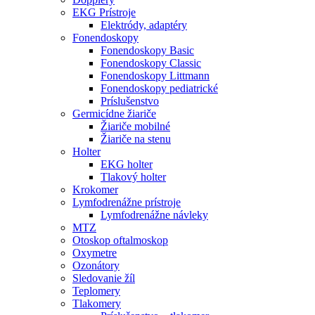
EKG Prístroje
Elektródy, adaptéry
Fonendoskopy
Fonendoskopy Basic
Fonendoskopy Classic
Fonendoskopy Littmann
Fonendoskopy pediatrické
Príslušenstvo
Germicídne žiariče
Žiariče mobilné
Žiariče na stenu
Holter
EKG holter
Tlakový holter
Krokomer
Lymfodrenážne prístroje
Lymfodrenážne návleky
MTZ
Otoskop oftalmoskop
Oxymetre
Ozonátory
Sledovanie žíl
Teplomery
Tlakomery