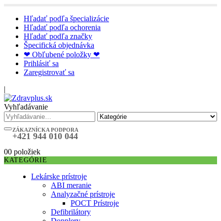
Hľadať podľa špecializácie
Hľadať podľa ochorenia
Hľadať podľa značky
Špecifická objednávka
❤ Obľubené položky ❤
Prihlásiť sa
Zaregistrovať sa
|
Vyhľadávanie
ZÁKAZNÍCKA PODPORA
+421 944 010 044
0
0 položiek
KATEGÓRIE
Lekárske prístroje
ABI meranie
Analyzačné prístroje
POCT Prístroje
Defibrilátory
Dopplery