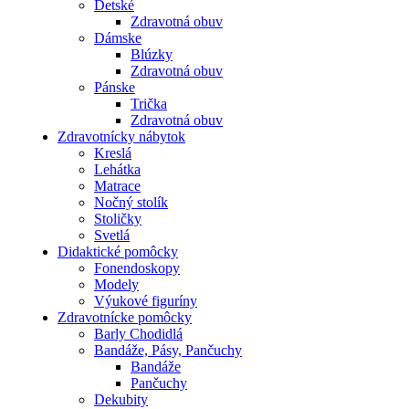
Detské
Zdravotná obuv
Dámske
Blúzky
Zdravotná obuv
Pánske
Trička
Zdravotná obuv
Zdravotnícky nábytok
Kreslá
Lehátka
Matrace
Nočný stolík
Stoličky
Svetlá
Didaktické pomôcky
Fonendoskopy
Modely
Výukové figuríny
Zdravotnícke pomôcky
Barly Chodidlá
Bandáže, Pásy, Pančuchy
Bandáže
Pančuchy
Dekubity