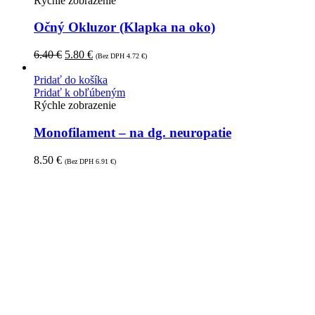
Rýchle zobrazenie
Očný Okluzor (Klapka na oko)
6.40
€
5.80
€
(Bez DPH
4.72
€
)
Pridať do košíka
Pridať k obľúbeným
Rýchle zobrazenie
Monofilament – na dg. neuropatie
8.50
€
(Bez DPH
6.91
€
)