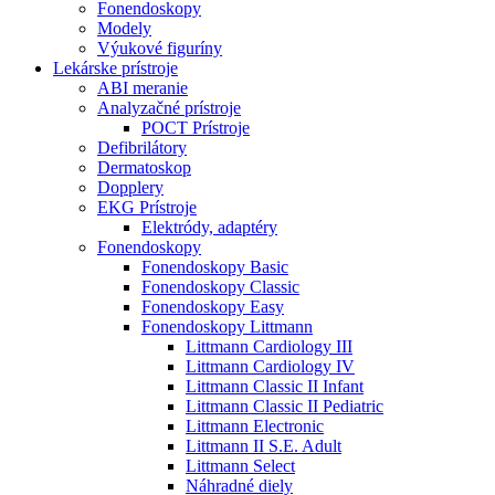
Fonendoskopy
Modely
Výukové figuríny
Lekárske prístroje
ABI meranie
Analyzačné prístroje
POCT Prístroje
Defibrilátory
Dermatoskop
Dopplery
EKG Prístroje
Elektródy, adaptéry
Fonendoskopy
Fonendoskopy Basic
Fonendoskopy Classic
Fonendoskopy Easy
Fonendoskopy Littmann
Littmann Cardiology III
Littmann Cardiology IV
Littmann Classic II Infant
Littmann Classic II Pediatric
Littmann Electronic
Littmann II S.E. Adult
Littmann Select
Náhradné diely