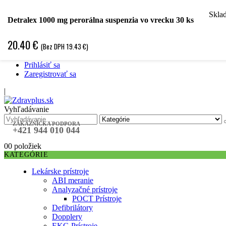
Skla
Hľadať podľa špecializácie
Detralex 1000 mg perorálna suspenzia vo vrecku 30 ks
Hľadať podľa ochorenia
Hľadať podľa značky
20.40
€
(Bez DPH
19.43
€
)
Špecifická objednávka
❤ Obľubené položky ❤
Prihlásiť sa
Zaregistrovať sa
|
Vyhľadávanie
ZÁKAZNÍCKA PODPORA
+421 944 010 044
0
0 položiek
KATEGÓRIE
Lekárske prístroje
ABI meranie
Analyzačné prístroje
POCT Prístroje
Defibrilátory
Dopplery
EKG Prístroje