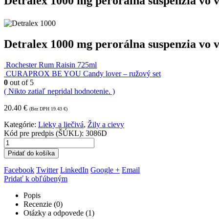
Detralex 1000 mg perorálna suspenzia vo v
Detralex 1000 mg perorálna suspenzia vo v
Rochester Rum Raisin 725ml
CURAPROX BE YOU Candy lover – ružový set
0
out of 5
( Nikto zatiaľ nepridal hodnotenie. )
20.40
€
(Bez DPH
19.43
€
)
Kategórie:
Lieky a liečivá
,
Žily a cievy
Kód pre predpis (ŠÚKL): 3086D
Pridať do košíka
Facebook
Twitter
LinkedIn
Google +
Email
Pridať k obľúbeným
Popis
Recenzie (0)
Otázky a odpovede (1)