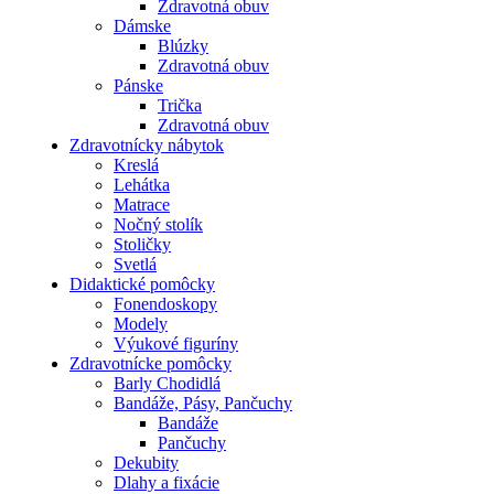
Zdravotná obuv
Dámske
Blúzky
Zdravotná obuv
Pánske
Trička
Zdravotná obuv
Zdravotnícky nábytok
Kreslá
Lehátka
Matrace
Nočný stolík
Stoličky
Svetlá
Didaktické pomôcky
Fonendoskopy
Modely
Výukové figuríny
Zdravotnícke pomôcky
Barly Chodidlá
Bandáže, Pásy, Pančuchy
Bandáže
Pančuchy
Dekubity
Dlahy a fixácie