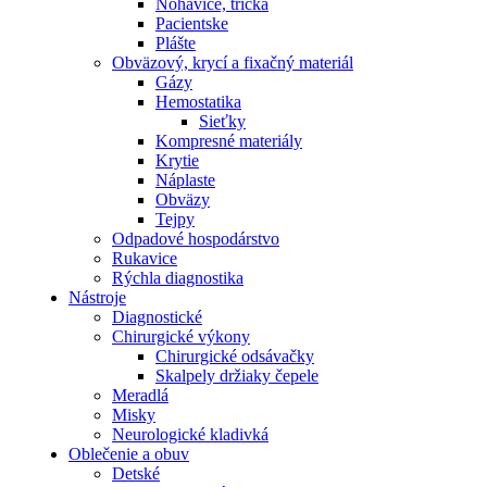
Nohavice, tričká
Pacientske
Plášte
Obväzový, krycí a fixačný materiál
Gázy
Hemostatika
Sieťky
Kompresné materiály
Krytie
Náplaste
Obväzy
Tejpy
Odpadové hospodárstvo
Rukavice
Rýchla diagnostika
Nástroje
Diagnostické
Chirurgické výkony
Chirurgické odsávačky
Skalpely držiaky čepele
Meradlá
Misky
Neurologické kladivká
Oblečenie a obuv
Detské