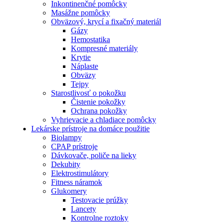
Inkontinenčné pomôcky
Masážne pomôcky
Obväzový, krycí a fixačný materiál
Gázy
Hemostatika
Kompresné materiály
Krytie
Náplaste
Obväzy
Tejpy
Starostlivosť o pokožku
Čistenie pokožky
Ochrana pokožky
Vyhrievacie a chladiace pomôcky
Lekárske prístroje na domáce použitie
Biolampy
CPAP prístroje
Dávkovače, poliče na lieky
Dekubity
Elektrostimulátory
Fitness náramok
Glukomery
Testovacie prúžky
Lancety
Kontrolne roztoky