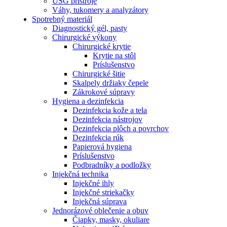
USG prístroje
Váhy, tukomery a analyzátory
Spotrebný materiál
Diagnostický gél, pasty
Chirurgické výkony
Chirurgické krytie
Krytie na stôl
Príslušenstvo
Chirurgické šitie
Skalpely držiaky čepele
Zákrokové súpravy
Hygiena a dezinfekcia
Dezinfekcia kože a tela
Dezinfekcia nástrojov
Dezinfekcia plôch a povrchov
Dezinfekcia rúk
Papierová hygiena
Príslušenstvo
Podbradníky a podložky
Injekčná technika
Injekčné ihly
Injekčné striekačky
Injekčná súprava
Jednorázové oblečenie a obuv
Čiapky, masky, okuliare