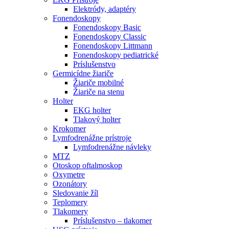
Elektródy, adaptéry
Fonendoskopy
Fonendoskopy Basic
Fonendoskopy Classic
Fonendoskopy Littmann
Fonendoskopy pediatrické
Príslušenstvo
Germicídne žiariče
Žiariče mobilné
Žiariče na stenu
Holter
EKG holter
Tlakový holter
Krokomer
Lymfodrenážne prístroje
Lymfodrenážne návleky
MTZ
Otoskop oftalmoskop
Oxymetre
Ozonátory
Sledovanie žíl
Teplomery
Tlakomery
Príslušenstvo – tlakomer