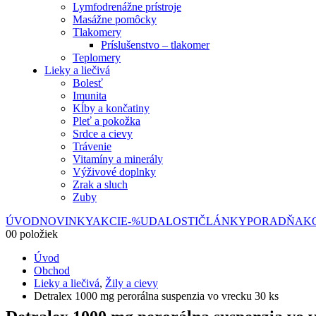
Lymfodrenážne prístroje
Masážne pomôcky
Tlakomery
Príslušenstvo – tlakomer
Teplomery
Lieky a liečivá
Bolesť
Imunita
Kĺby a končatiny
Pleť a pokožka
Srdce a cievy
Trávenie
Vitamíny a minerály
Výživové doplnky
Zrak a sluch
Zuby
ÚVOD
NOVINKY
AKCIE
-%
UDALOSTI
ČLÁNKY
PORADŇA
K
0
0 položiek
Úvod
Obchod
Lieky a liečivá
,
Žily a cievy
Detralex 1000 mg perorálna suspenzia vo vrecku 30 ks