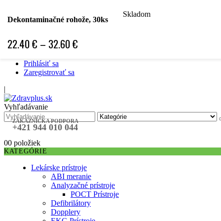
Skladom
Hľadať podľa špecializácie
Dekontaminačné rohože, 30ks
Hľadať podľa ochorenia
Hľadať podľa značky
22.40
€
–
32.60
€
Špecifická objednávka
❤ Obľubené položky ❤
Prihlásiť sa
Zaregistrovať sa
|
Vyhľadávanie
ZÁKAZNÍCKA PODPORA
+421 944 010 044
0
0 položiek
KATEGÓRIE
Lekárske prístroje
ABI meranie
Analyzačné prístroje
POCT Prístroje
Defibrilátory
Dopplery
EKG Prístroje