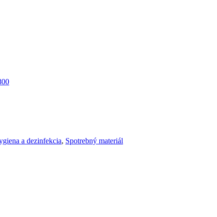
800
giena a dezinfekcia
,
Spotrebný materiál