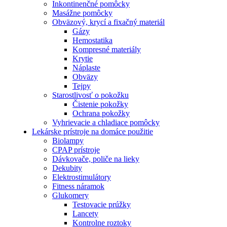
Inkontinenčné pomôcky
Masážne pomôcky
Obväzový, krycí a fixačný materiál
Gázy
Hemostatika
Kompresné materiály
Krytie
Náplaste
Obväzy
Tejpy
Starostlivosť o pokožku
Čistenie pokožky
Ochrana pokožky
Vyhrievacie a chladiace pomôcky
Lekárske prístroje na domáce použitie
Biolampy
CPAP prístroje
Dávkovače, poliče na lieky
Dekubity
Elektrostimulátory
Fitness náramok
Glukomery
Testovacie prúžky
Lancety
Kontrolne roztoky