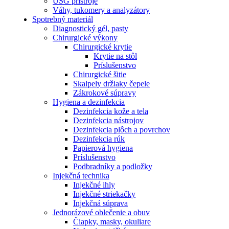
USG prístroje
Váhy, tukomery a analyzátory
Spotrebný materiál
Diagnostický gél, pasty
Chirurgické výkony
Chirurgické krytie
Krytie na stôl
Príslušenstvo
Chirurgické šitie
Skalpely držiaky čepele
Zákrokové súpravy
Hygiena a dezinfekcia
Dezinfekcia kože a tela
Dezinfekcia nástrojov
Dezinfekcia plôch a povrchov
Dezinfekcia rúk
Papierová hygiena
Príslušenstvo
Podbradníky a podložky
Injekčná technika
Injekčné ihly
Injekčné striekačky
Injekčná súprava
Jednorázové oblečenie a obuv
Čiapky, masky, okuliare