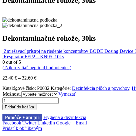
Dekontaminačné rohože, 30ks
Dekontaminačné rohože, 30ks
Zmiešavací prístroj na riedenie koncentrátov BODE Dosing Device 
Respirátor FFP2 – KN95, 10ks
0
out of 5
( Nikto zatiaľ nepridal hodnotenie. )
22.40
€
–
32.60
€
Katalógové číslo:
P0032
Kategórie:
Dezinfekcia plôch a povrchov
,
Hy
Možnosti
Vymazať
Pridať do košíka
Pomôže Vám pri
Hygiena a dezinfekcia
Facebook
Twitter
LinkedIn
Google +
Email
Pridať k obľúbeným