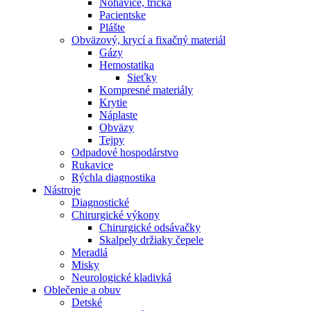
Nohavice, tričká
Pacientske
Plášte
Obväzový, krycí a fixačný materiál
Gázy
Hemostatika
Sieťky
Kompresné materiály
Krytie
Náplaste
Obväzy
Tejpy
Odpadové hospodárstvo
Rukavice
Rýchla diagnostika
Nástroje
Diagnostické
Chirurgické výkony
Chirurgické odsávačky
Skalpely držiaky čepele
Meradlá
Misky
Neurologické kladivká
Oblečenie a obuv
Detské