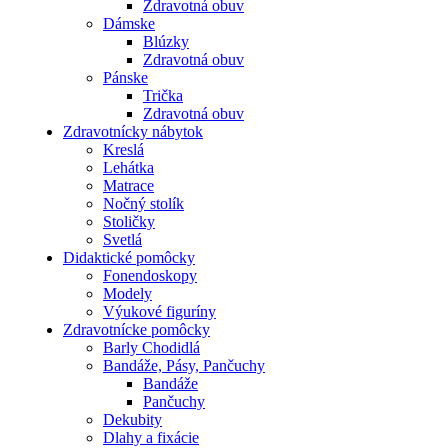
Zdravotná obuv
Dámske
Blúzky
Zdravotná obuv
Pánske
Trička
Zdravotná obuv
Zdravotnícky nábytok
Kreslá
Lehátka
Matrace
Nočný stolík
Stoličky
Svetlá
Didaktické pomôcky
Fonendoskopy
Modely
Výukové figuríny
Zdravotnícke pomôcky
Barly Chodidlá
Bandáže, Pásy, Pančuchy
Bandáže
Pančuchy
Dekubity
Dlahy a fixácie