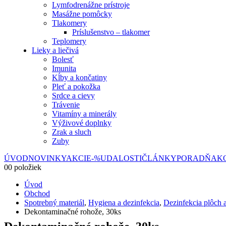
Lymfodrenážne prístroje
Masážne pomôcky
Tlakomery
Príslušenstvo – tlakomer
Teplomery
Lieky a liečivá
Bolesť
Imunita
Kĺby a končatiny
Pleť a pokožka
Srdce a cievy
Trávenie
Vitamíny a minerály
Výživové doplnky
Zrak a sluch
Zuby
ÚVOD
NOVINKY
AKCIE
-%
UDALOSTI
ČLÁNKY
PORADŇA
K
0
0 položiek
Úvod
Obchod
Spotrebný materiál
,
Hygiena a dezinfekcia
,
Dezinfekcia plôch 
Dekontaminačné rohože, 30ks