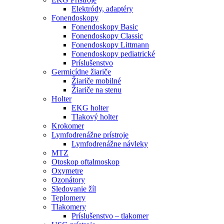
Elektródy, adaptéry
Fonendoskopy
Fonendoskopy Basic
Fonendoskopy Classic
Fonendoskopy Littmann
Fonendoskopy pediatrické
Príslušenstvo
Germicídne žiariče
Žiariče mobilné
Žiariče na stenu
Holter
EKG holter
Tlakový holter
Krokomer
Lymfodrenážne prístroje
Lymfodrenážne návleky
MTZ
Otoskop oftalmoskop
Oxymetre
Ozonátory
Sledovanie žíl
Teplomery
Tlakomery
Príslušenstvo – tlakomer