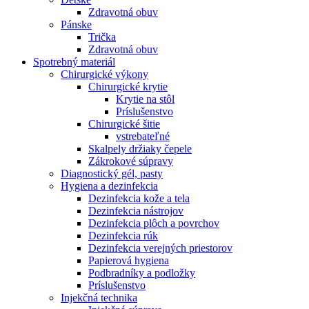
Zdravotná obuv
Pánske
Trička
Zdravotná obuv
Spotrebný materiál
Chirurgické výkony
Chirurgické krytie
Krytie na stôl
Príslušenstvo
Chirurgické šitie
vstrebateľné
Skalpely držiaky čepele
Zákrokové súpravy
Diagnostický gél, pasty
Hygiena a dezinfekcia
Dezinfekcia kože a tela
Dezinfekcia nástrojov
Dezinfekcia plôch a povrchov
Dezinfekcia rúk
Dezinfekcia verejných priestorov
Papierová hygiena
Podbradníky a podložky
Príslušenstvo
Injekčná technika