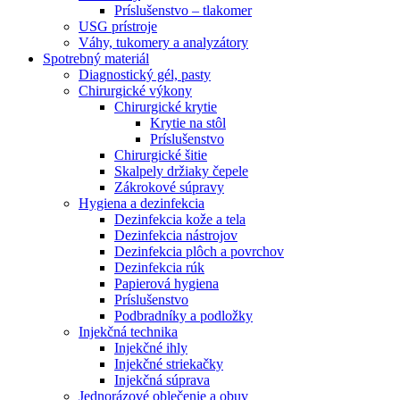
Príslušenstvo – tlakomer
USG prístroje
Váhy, tukomery a analyzátory
Spotrebný materiál
Diagnostický gél, pasty
Chirurgické výkony
Chirurgické krytie
Krytie na stôl
Príslušenstvo
Chirurgické šitie
Skalpely držiaky čepele
Zákrokové súpravy
Hygiena a dezinfekcia
Dezinfekcia kože a tela
Dezinfekcia nástrojov
Dezinfekcia plôch a povrchov
Dezinfekcia rúk
Papierová hygiena
Príslušenstvo
Podbradníky a podložky
Injekčná technika
Injekčné ihly
Injekčné striekačky
Injekčná súprava
Jednorázové oblečenie a obuv