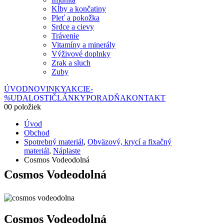
Kĺby a končatiny
Pleť a pokožka
Srdce a cievy
Trávenie
Vitamíny a minerály
Výživové doplnky
Zrak a sluch
Zuby
ÚVOD
NOVINKY
AKCIE
-
%
UDALOSTI
ČLÁNKY
PORADŇA
KONTAKT
0
0 položiek
Úvod
Obchod
Spotrebný materiál
,
Obväzový, krycí a fixačný
materiál
,
Náplaste
Cosmos Vodeodolná
Cosmos Vodeodolná
Cosmos Vodeodolná