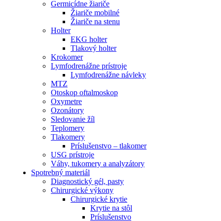
Germicídne žiariče
Žiariče mobilné
Žiariče na stenu
Holter
EKG holter
Tlakový holter
Krokomer
Lymfodrenážne prístroje
Lymfodrenážne návleky
MTZ
Otoskop oftalmoskop
Oxymetre
Ozonátory
Sledovanie žíl
Teplomery
Tlakomery
Príslušenstvo – tlakomer
USG prístroje
Váhy, tukomery a analyzátory
Spotrebný materiál
Diagnostický gél, pasty
Chirurgické výkony
Chirurgické krytie
Krytie na stôl
Príslušenstvo