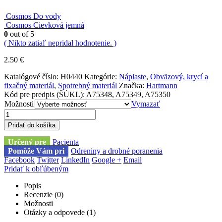
Cosmos Do vody
Cosmos Cievková jemná
0
out of 5
( Nikto zatiaľ nepridal hodnotenie. )
2.50
€
Katalógové číslo:
H0440
Kategórie:
Náplaste
,
Obväzový, krycí a
fixačný materiál
,
Spotrebný materiál
Značka:
Hartmann
Kód pre predpis (ŠÚKL): A75348, A75349, A75350
Možnosti
Vymazať
Pridať do košíka
Určený pre
Pacienta
Pomôže Vám pri
Odreniny a drobné poranenia
Facebook
Twitter
LinkedIn
Google +
Email
Pridať k obľúbeným
Popis
Recenzie (0)
Možnosti
Otázky a odpovede (1)