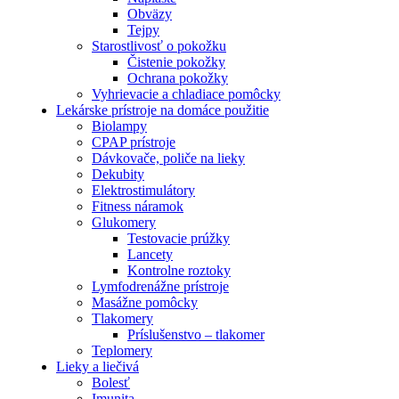
Obväzy
Tejpy
Starostlivosť o pokožku
Čistenie pokožky
Ochrana pokožky
Vyhrievacie a chladiace pomôcky
Lekárske prístroje na domáce použitie
Biolampy
CPAP prístroje
Dávkovače, poliče na lieky
Dekubity
Elektrostimulátory
Fitness náramok
Glukomery
Testovacie prúžky
Lancety
Kontrolne roztoky
Lymfodrenážne prístroje
Masážne pomôcky
Tlakomery
Príslušenstvo – tlakomer
Teplomery
Lieky a liečivá
Bolesť
Imunita