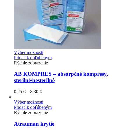
Výber možností
Pridať k obľúbeným
Rýchle zobrazenie
AB KOMPRES – absorpčné kompresy,
sterilné/nesterilné
0.25
€
–
8.30
€
Výber možností
Pridať k obľúbeným
Rýchle zobrazenie
Atrauman krytie