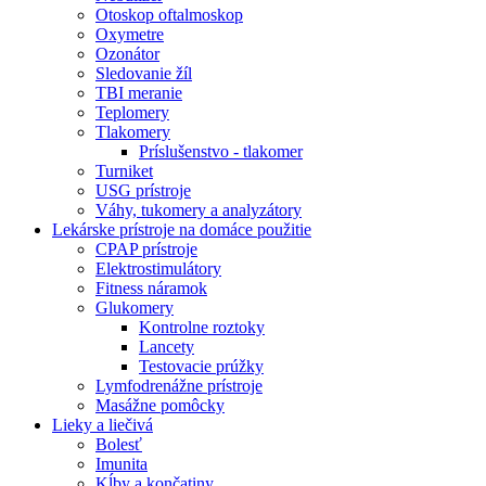
Otoskop oftalmoskop
Oxymetre
Ozonátor
Sledovanie žíl
TBI meranie
Teplomery
Tlakomery
Príslušenstvo - tlakomer
Turniket
USG prístroje
Váhy, tukomery a analyzátory
Lekárske prístroje na domáce použitie
CPAP prístroje
Elektrostimulátory
Fitness náramok
Glukomery
Kontrolne roztoky
Lancety
Testovacie prúžky
Lymfodrenážne prístroje
Masážne pomôcky
Lieky a liečivá
Bolesť
Imunita
Kĺby a končatiny