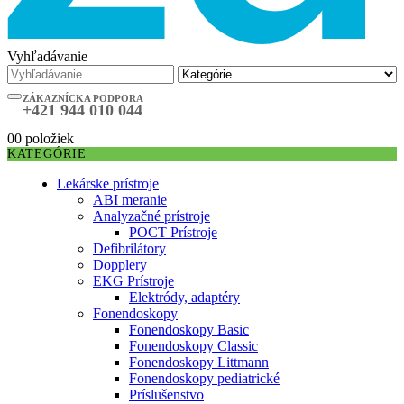
Vyhľadávanie
ZÁKAZNÍCKA PODPORA
+421 944 010 044
0
0 položiek
KATEGÓRIE
Lekárske prístroje
ABI meranie
Analyzačné prístroje
POCT Prístroje
Defibrilátory
Dopplery
EKG Prístroje
Elektródy, adaptéry
Fonendoskopy
Fonendoskopy Basic
Fonendoskopy Classic
Fonendoskopy Littmann
Fonendoskopy pediatrické
Príslušenstvo