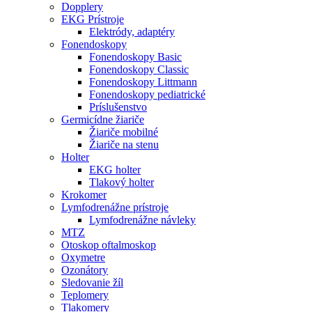
Dopplery
EKG Prístroje
Elektródy, adaptéry
Fonendoskopy
Fonendoskopy Basic
Fonendoskopy Classic
Fonendoskopy Littmann
Fonendoskopy pediatrické
Príslušenstvo
Germicídne žiariče
Žiariče mobilné
Žiariče na stenu
Holter
EKG holter
Tlakový holter
Krokomer
Lymfodrenážne prístroje
Lymfodrenážne návleky
MTZ
Otoskop oftalmoskop
Oxymetre
Ozonátory
Sledovanie žíl
Teplomery
Tlakomery