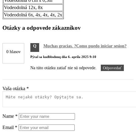
Vodeodolná 6 cm x 0,5m
Vodeodolná 12x, 8x
Vodeodolná 6x, 4x, 4x, 4x, 2x
Otázky a odpovede zákazníkov
Q
Muchas gracias. ?Como puedo iniciar sesion?
0 hlasov
Pýtal sa
kudbbsdnnq
dňa
6. apríla 2025 9:10
Na túto otázku zatiaľ nie sú odpovede.
Odpovedať
Vaša otázka
*
Name
*
Email
*