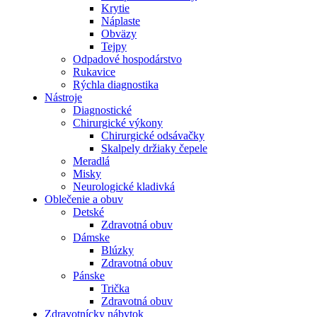
Krytie
Náplaste
Obväzy
Tejpy
Odpadové hospodárstvo
Rukavice
Rýchla diagnostika
Nástroje
Diagnostické
Chirurgické výkony
Chirurgické odsávačky
Skalpely držiaky čepele
Meradlá
Misky
Neurologické kladivká
Oblečenie a obuv
Detské
Zdravotná obuv
Dámske
Blúzky
Zdravotná obuv
Pánske
Trička
Zdravotná obuv
Zdravotnícky nábytok