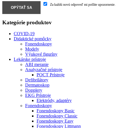
Za každú novú odpoveď mi pošlite upozornenie.
Kategórie produktov
COVID-19
Didaktické pomôcky
Fonendoskopy
Modely
Výukové figuríny
Lekárske prístroje
ABI meranie
Analyzačné prístroje
POCT Prístroje
Defibrilátory
Dermatoskop
Dopplery
EKG Prístroje
Elektródy, adaptéry
Fonendoskopy
Fonendoskopy Basic
Fonendoskopy Classic
Fonendoskopy Easy
Fonendoskopy Littmann