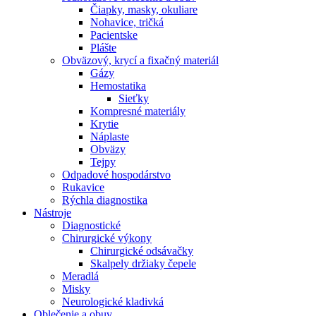
Čiapky, masky, okuliare
Nohavice, tričká
Pacientske
Plášte
Obväzový, krycí a fixačný materiál
Gázy
Hemostatika
Sieťky
Kompresné materiály
Krytie
Náplaste
Obväzy
Tejpy
Odpadové hospodárstvo
Rukavice
Rýchla diagnostika
Nástroje
Diagnostické
Chirurgické výkony
Chirurgické odsávačky
Skalpely držiaky čepele
Meradlá
Misky
Neurologické kladivká
Oblečenie a obuv