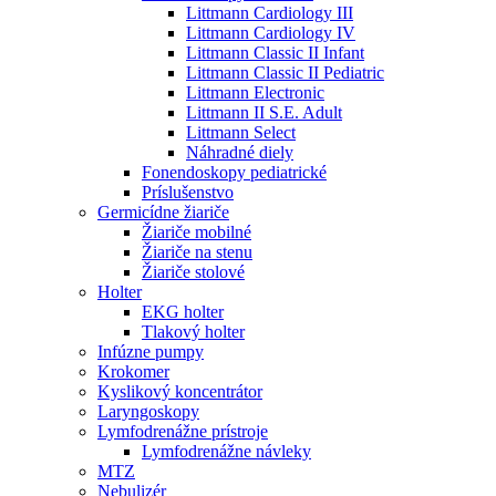
Littmann Cardiology III
Littmann Cardiology IV
Littmann Classic II Infant
Littmann Classic II Pediatric
Littmann Electronic
Littmann II S.E. Adult
Littmann Select
Náhradné diely
Fonendoskopy pediatrické
Príslušenstvo
Germicídne žiariče
Žiariče mobilné
Žiariče na stenu
Žiariče stolové
Holter
EKG holter
Tlakový holter
Infúzne pumpy
Krokomer
Kyslikový koncentrátor
Laryngoskopy
Lymfodrenážne prístroje
Lymfodrenážne návleky
MTZ
Nebulizér