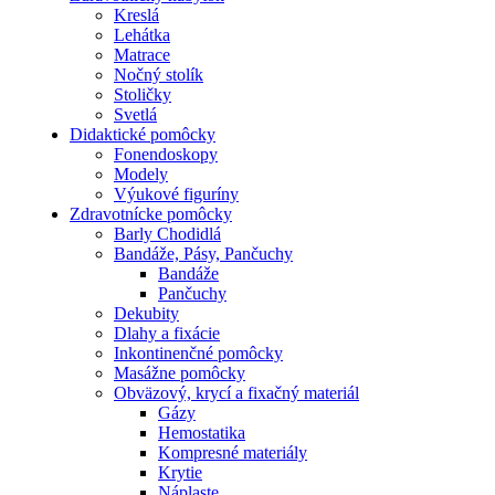
Kreslá
Lehátka
Matrace
Nočný stolík
Stoličky
Svetlá
Didaktické pomôcky
Fonendoskopy
Modely
Výukové figuríny
Zdravotnícke pomôcky
Barly Chodidlá
Bandáže, Pásy, Pančuchy
Bandáže
Pančuchy
Dekubity
Dlahy a fixácie
Inkontinenčné pomôcky
Masážne pomôcky
Obväzový, krycí a fixačný materiál
Gázy
Hemostatika
Kompresné materiály
Krytie
Náplaste