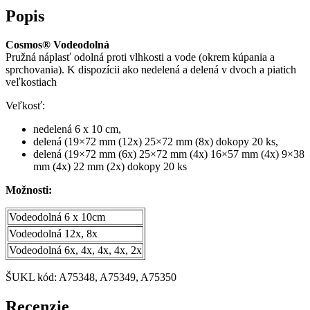
Popis
Cosmos® Vodeodolná
Pružná náplasť odolná proti vlhkosti a vode (okrem kúpania a
sprchovania). K dispozícii ako nedelená a delená v dvoch a piatich
veľkostiach
Veľkosť:
nedelená 6 x 10 cm,
delená (19×72 mm (12x) 25×72 mm (8x) dokopy 20 ks,
delená (19×72 mm (6x) 25×72 mm (4x) 16×57 mm (4x) 9×38
mm (4x) 22 mm (2x) dokopy 20 ks
Možnosti:
Vodeodolná 6 x 10cm
Vodeodolná 12x, 8x
Vodeodolná 6x, 4x, 4x, 4x, 2x
ŠUKL kód: A75348, A75349, A75350
Recenzie