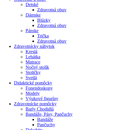
Detské
Zdravotná obuv
Dámske
Blúzky
Zdravotná obuv
Pánske
Trička
Zdravotná obuv
Zdravotnícky nábytok
Kreslá
Lehátka
Matrace
Nočný stolík
Stoličky
Svetlá
Didaktické pomôcky
Fonendoskopy
Modely
Výukové figuríny
Zdravotnícke pomôcky
Barly Chodidlá
Bandáže, Pásy, Pančuchy
Bandáže
Pančuchy
Dekubity