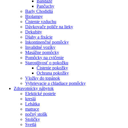
Bandáže
Pančuchy
Barly Chodidlá
Biolampy
Čistenie vzduchu
Dávkovače poliče na lieky
Dekubity
Dlahy a fixácie
Inkontinenčné pomôcky
Invalidné vozíky
Masážne pomôcky
Pomôcky na cvičenie
Starostlivosť o pokožku
Čistenie pokožky
Ochrana pokožky
Vložky do topánok
Vyhrievacie a chladiace pomôcky
Zdravotnícky nábytok
Elektické postele
kreslá
Lehátka
matrace
nočný stolík
Stoličky
Svetlá