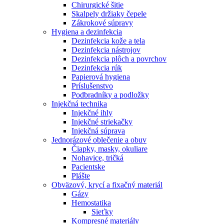
Chirurgické šitie
Skalpely držiaky čepele
Zákrokové súpravy
Hygiena a dezinfekcia
Dezinfekcia kože a tela
Dezinfekcia nástrojov
Dezinfekcia plôch a povrchov
Dezinfekcia rúk
Papierová hygiena
Príslušenstvo
Podbradníky a podložky
Injekčná technika
Injekčné ihly
Injekčné striekačky
Injekčná súprava
Jednorázové oblečenie a obuv
Čiapky, masky, okuliare
Nohavice, tričká
Pacientske
Plášte
Obväzový, krycí a fixačný materiál
Gázy
Hemostatika
Sieťky
Kompresné materiály