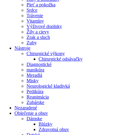
Pleť a pokožka
Srdce
Trávenie
Vitamíny
Výživové doplnky
Žily a cievy
Zrak a sluch
Zuby
Nástroje
Chirurgické výkony
Chirurgické odsávačky
Diagnostické
manikúra
Meradlá
Misky
Neurologické kladivká
Pedikúra
Reanimácia
Zubárske
Nezaradené
Oblečenie a obuv
Dámske
Blúzky
Zdravotná obuv
Detské