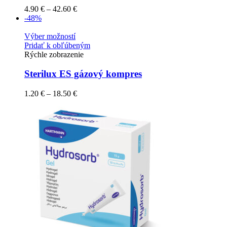
4.90
€
–
42.60
€
-48%
Výber možností
Pridať k obľúbeným
Rýchle zobrazenie
Sterilux ES gázový kompres
1.20
€
–
18.50
€