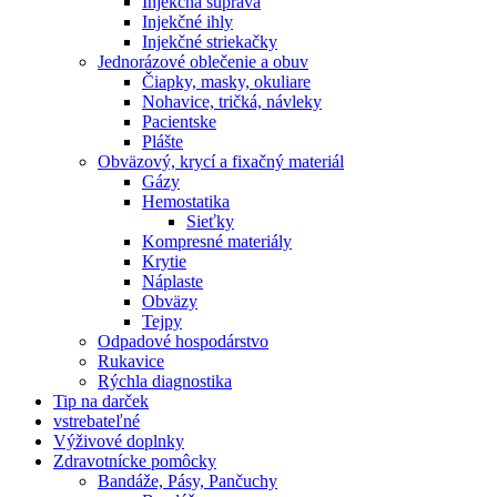
Injekčná súprava
Injekčné ihly
Injekčné striekačky
Jednorázové oblečenie a obuv
Čiapky, masky, okuliare
Nohavice, tričká, návleky
Pacientske
Plášte
Obväzový, krycí a fixačný materiál
Gázy
Hemostatika
Sieťky
Kompresné materiály
Krytie
Náplaste
Obväzy
Tejpy
Odpadové hospodárstvo
Rukavice
Rýchla diagnostika
Tip na darček
vstrebateľné
Výživové doplnky
Zdravotnícke pomôcky
Bandáže, Pásy, Pančuchy