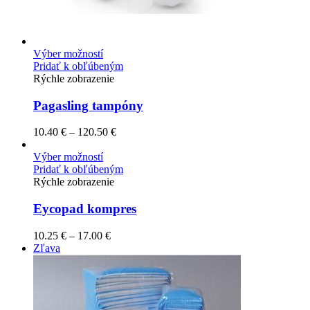
Výber možností
Pridať k obľúbeným
Rýchle zobrazenie
Pagasling tampóny
10.40
€
–
120.50
€
Výber možností
Pridať k obľúbeným
Rýchle zobrazenie
Eycopad kompres
10.25
€
–
17.00
€
Zľava