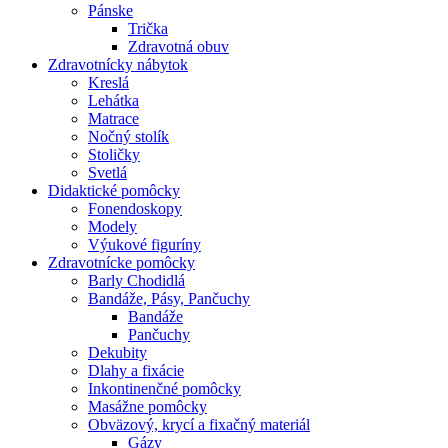
Pánske
Trička
Zdravotná obuv
Zdravotnícky nábytok
Kreslá
Lehátka
Matrace
Nočný stolík
Stoličky
Svetlá
Didaktické pomôcky
Fonendoskopy
Modely
Výukové figuríny
Zdravotnícke pomôcky
Barly Chodidlá
Bandáže, Pásy, Pančuchy
Bandáže
Pančuchy
Dekubity
Dlahy a fixácie
Inkontinenčné pomôcky
Masážne pomôcky
Obväzový, krycí a fixačný materiál
Gázy