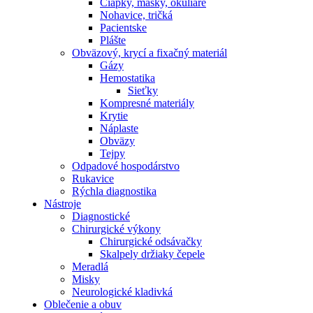
Čiapky, masky, okuliare
Nohavice, tričká
Pacientske
Plášte
Obväzový, krycí a fixačný materiál
Gázy
Hemostatika
Sieťky
Kompresné materiály
Krytie
Náplaste
Obväzy
Tejpy
Odpadové hospodárstvo
Rukavice
Rýchla diagnostika
Nástroje
Diagnostické
Chirurgické výkony
Chirurgické odsávačky
Skalpely držiaky čepele
Meradlá
Misky
Neurologické kladivká
Oblečenie a obuv