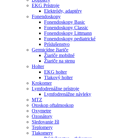
EKG Prístroje
Elektródy, adaptéry
Fonendoskopy
Fonendoskopy Basic
Fonendoskopy Classic
Fonendoskopy Littmann
Fonendoskopy pediatrické
Príslušenstvo
Germicídne žiariče
Žiariče mobilné
Žiariče na stenu
Holter
EKG holter
Tlakový holter
Krokomer
Lymfodrenážne prístroje
Lymfodrenážne návleky
MTZ
Otoskop oftalmoskop
Oxymetre
Ozonátory
Sledovanie žíl
Teplomery
Tlakomery