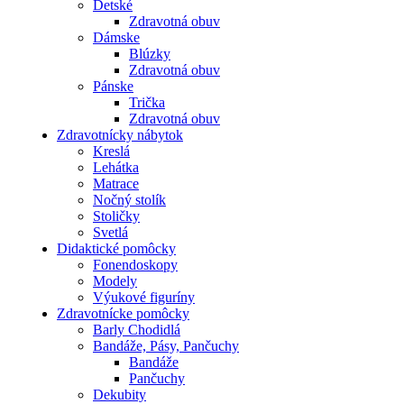
Detské
Zdravotná obuv
Dámske
Blúzky
Zdravotná obuv
Pánske
Trička
Zdravotná obuv
Zdravotnícky nábytok
Kreslá
Lehátka
Matrace
Nočný stolík
Stoličky
Svetlá
Didaktické pomôcky
Fonendoskopy
Modely
Výukové figuríny
Zdravotnícke pomôcky
Barly Chodidlá
Bandáže, Pásy, Pančuchy
Bandáže
Pančuchy
Dekubity