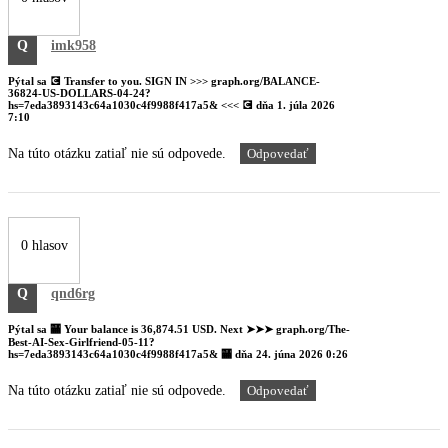
Q
imk958
Pýtal sa
💽 Transfer to you. SIGN IN >>> graph.org/BALANCE-
36824-US-DOLLARS-04-24?
hs=7eda3893143c64a1030c4f9988f417a5& <<< 💽
dňa
1. júla 2026
7:10
Na túto otázku zatiaľ nie sú odpovede.
Odpovedať
0 hlasov
Q
qnd6rg
Pýtal sa
🏧 Your balance is 36,874.51 USD. Next ➤➤➤ graph.org/The-
Best-AI-Sex-Girlfriend-05-11?
hs=7eda3893143c64a1030c4f9988f417a5& 🏧
dňa
24. júna 2026 0:26
Na túto otázku zatiaľ nie sú odpovede.
Odpovedať