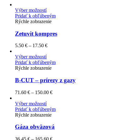
Výber možností
Pridať k obľúbeným
Rýchle zobrazenie
Zetuvit kompres
5.50
€
–
17.50
€
Výber možností
Pridať k obľúbeným
Rýchle zobrazenie
B-CUT – prírezy z gazy
71.60
€
–
150.00
€
Výber možností
Pridať k obľúbeným
Rýchle zobrazenie
Gáza obväzová
36.45
€
–
165.60
€