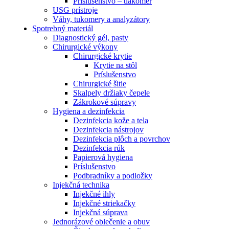
Príslušenstvo – tlakomer
USG prístroje
Váhy, tukomery a analyzátory
Spotrebný materiál
Diagnostický gél, pasty
Chirurgické výkony
Chirurgické krytie
Krytie na stôl
Príslušenstvo
Chirurgické šitie
Skalpely držiaky čepele
Zákrokové súpravy
Hygiena a dezinfekcia
Dezinfekcia kože a tela
Dezinfekcia nástrojov
Dezinfekcia plôch a povrchov
Dezinfekcia rúk
Papierová hygiena
Príslušenstvo
Podbradníky a podložky
Injekčná technika
Injekčné ihly
Injekčné striekačky
Injekčná súprava
Jednorázové oblečenie a obuv