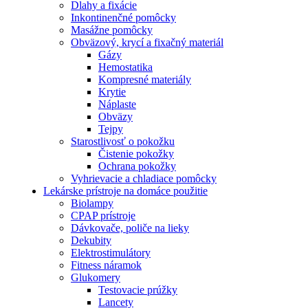
Dlahy a fixácie
Inkontinenčné pomôcky
Masážne pomôcky
Obväzový, krycí a fixačný materiál
Gázy
Hemostatika
Kompresné materiály
Krytie
Náplaste
Obväzy
Tejpy
Starostlivosť o pokožku
Čistenie pokožky
Ochrana pokožky
Vyhrievacie a chladiace pomôcky
Lekárske prístroje na domáce použitie
Biolampy
CPAP prístroje
Dávkovače, poliče na lieky
Dekubity
Elektrostimulátory
Fitness náramok
Glukomery
Testovacie prúžky
Lancety