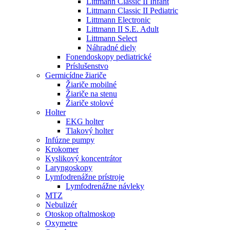
Littmann Classic II Infant
Littmann Classic II Pediatric
Littmann Electronic
Littmann II S.E. Adult
Littmann Select
Náhradné diely
Fonendoskopy pediatrické
Príslušenstvo
Germicídne žiariče
Žiariče mobilné
Žiariče na stenu
Žiariče stolové
Holter
EKG holter
Tlakový holter
Infúzne pumpy
Krokomer
Kyslikový koncentrátor
Laryngoskopy
Lymfodrenážne prístroje
Lymfodrenážne návleky
MTZ
Nebulizér
Otoskop oftalmoskop
Oxymetre