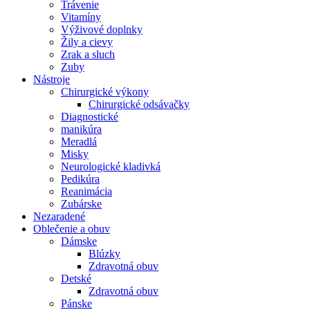
Trávenie
Vitamíny
Výživové doplnky
Žily a cievy
Zrak a sluch
Zuby
Nástroje
Chirurgické výkony
Chirurgické odsávačky
Diagnostické
manikúra
Meradlá
Misky
Neurologické kladivká
Pedikúra
Reanimácia
Zubárske
Nezaradené
Oblečenie a obuv
Dámske
Blúzky
Zdravotná obuv
Detské
Zdravotná obuv
Pánske