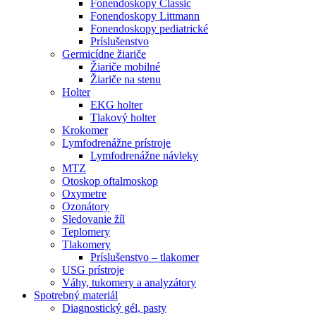
Fonendoskopy Classic
Fonendoskopy Littmann
Fonendoskopy pediatrické
Príslušenstvo
Germicídne žiariče
Žiariče mobilné
Žiariče na stenu
Holter
EKG holter
Tlakový holter
Krokomer
Lymfodrenážne prístroje
Lymfodrenážne návleky
MTZ
Otoskop oftalmoskop
Oxymetre
Ozonátory
Sledovanie žíl
Teplomery
Tlakomery
Príslušenstvo – tlakomer
USG prístroje
Váhy, tukomery a analyzátory
Spotrebný materiál
Diagnostický gél, pasty