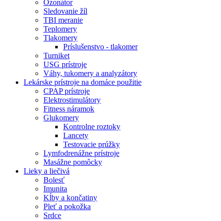
Ozonátor
Sledovanie žíl
TBI meranie
Teplomery
Tlakomery
Príslušenstvo - tlakomer
Turniket
USG prístroje
Váhy, tukomery a analyzátory
Lekárske prístroje na domáce použitie
CPAP prístroje
Elektrostimulátory
Fitness náramok
Glukomery
Kontrolne roztoky
Lancety
Testovacie prúžky
Lymfodrenážne prístroje
Masážne pomôcky
Lieky a liečivá
Bolesť
Imunita
Kĺby a končatiny
Pleť a pokožka
Srdce