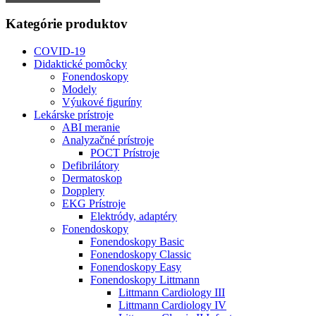
Kategórie produktov
COVID-19
Didaktické pomôcky
Fonendoskopy
Modely
Výukové figuríny
Lekárske prístroje
ABI meranie
Analyzačné prístroje
POCT Prístroje
Defibrilátory
Dermatoskop
Dopplery
EKG Prístroje
Elektródy, adaptéry
Fonendoskopy
Fonendoskopy Basic
Fonendoskopy Classic
Fonendoskopy Easy
Fonendoskopy Littmann
Littmann Cardiology III
Littmann Cardiology IV