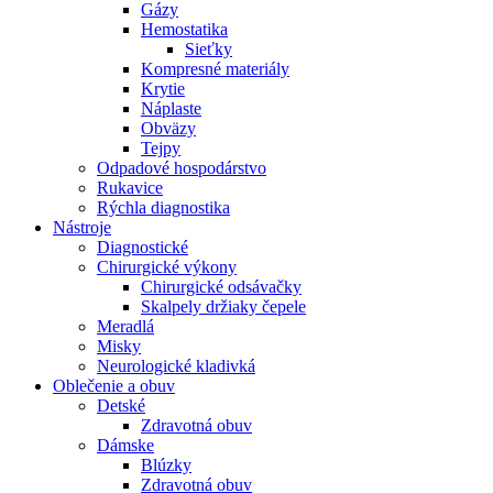
Gázy
Hemostatika
Sieťky
Kompresné materiály
Krytie
Náplaste
Obväzy
Tejpy
Odpadové hospodárstvo
Rukavice
Rýchla diagnostika
Nástroje
Diagnostické
Chirurgické výkony
Chirurgické odsávačky
Skalpely držiaky čepele
Meradlá
Misky
Neurologické kladivká
Oblečenie a obuv
Detské
Zdravotná obuv
Dámske
Blúzky
Zdravotná obuv