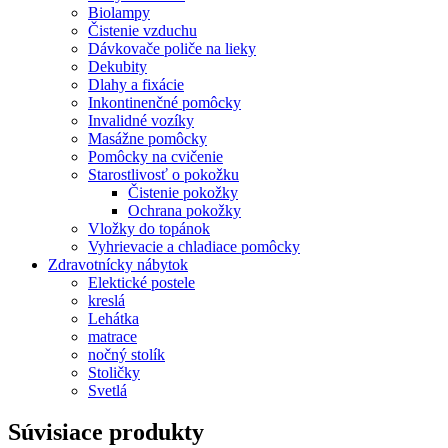
Biolampy
Čistenie vzduchu
Dávkovače poliče na lieky
Dekubity
Dlahy a fixácie
Inkontinenčné pomôcky
Invalidné vozíky
Masážne pomôcky
Pomôcky na cvičenie
Starostlivosť o pokožku
Čistenie pokožky
Ochrana pokožky
Vložky do topánok
Vyhrievacie a chladiace pomôcky
Zdravotnícky nábytok
Elektické postele
kreslá
Lehátka
matrace
nočný stolík
Stoličky
Svetlá
Súvisiace produkty