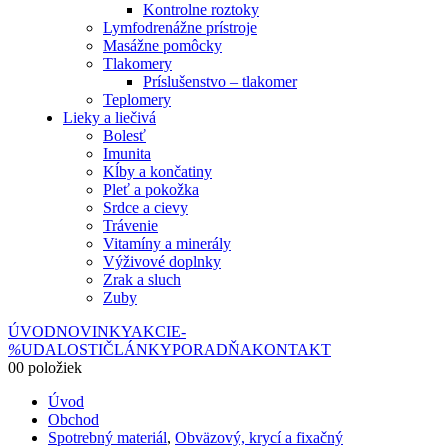
Kontrolne roztoky
Lymfodrenážne prístroje
Masážne pomôcky
Tlakomery
Príslušenstvo – tlakomer
Teplomery
Lieky a liečivá
Bolesť
Imunita
Kĺby a končatiny
Pleť a pokožka
Srdce a cievy
Trávenie
Vitamíny a minerály
Výživové doplnky
Zrak a sluch
Zuby
ÚVOD
NOVINKY
AKCIE
-
%
UDALOSTI
ČLÁNKY
PORADŇA
KONTAKT
0
0 položiek
Úvod
Obchod
Spotrebný materiál
,
Obväzový, krycí a fixačný