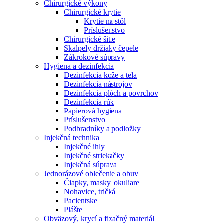
Chirurgické výkony
Chirurgické krytie
Krytie na stôl
Príslušenstvo
Chirurgické šitie
Skalpely držiaky čepele
Zákrokové súpravy
Hygiena a dezinfekcia
Dezinfekcia kože a tela
Dezinfekcia nástrojov
Dezinfekcia plôch a povrchov
Dezinfekcia rúk
Papierová hygiena
Príslušenstvo
Podbradníky a podložky
Injekčná technika
Injekčné ihly
Injekčné striekačky
Injekčná súprava
Jednorázové oblečenie a obuv
Čiapky, masky, okuliare
Nohavice, tričká
Pacientske
Plášte
Obväzový, krycí a fixačný materiál