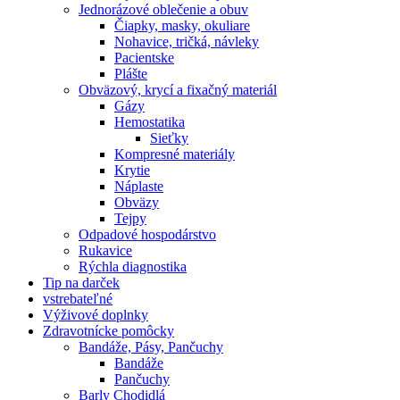
Jednorázové oblečenie a obuv
Čiapky, masky, okuliare
Nohavice, tričká, návleky
Pacientske
Plášte
Obväzový, krycí a fixačný materiál
Gázy
Hemostatika
Sieťky
Kompresné materiály
Krytie
Náplaste
Obväzy
Tejpy
Odpadové hospodárstvo
Rukavice
Rýchla diagnostika
Tip na darček
vstrebateľné
Výživové doplnky
Zdravotnícke pomôcky
Bandáže, Pásy, Pančuchy
Bandáže
Pančuchy
Barly Chodidlá