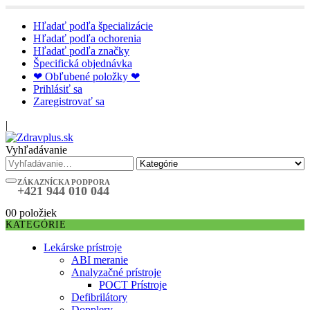
Hľadať podľa špecializácie
Hľadať podľa ochorenia
Hľadať podľa značky
Špecifická objednávka
❤ Obľubené položky ❤
Prihlásiť sa
Zaregistrovať sa
|
Vyhľadávanie
ZÁKAZNÍCKA PODPORA
+421 944 010 044
0
0 položiek
KATEGÓRIE
Lekárske prístroje
ABI meranie
Analyzačné prístroje
POCT Prístroje
Defibrilátory
Dopplery