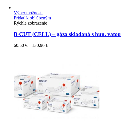
Výber možností
Pridať k obľúbeným
Rýchle zobrazenie
B-CUT (CELL) – gáza skladaná s bun. vatou
60.50
€
–
130.90
€