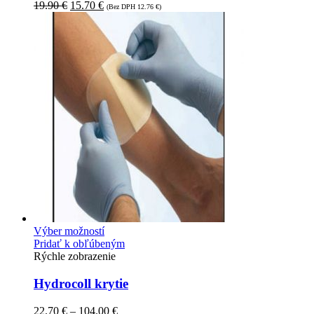
19.90
€
15.70
€
(Bez DPH
12.76
€
)
Výber možností
Pridať k obľúbeným
Rýchle zobrazenie
Hydrocoll krytie
22.70
€
–
104.00
€