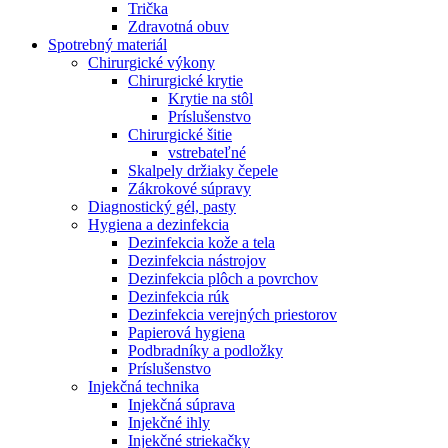
Trička
Zdravotná obuv
Spotrebný materiál
Chirurgické výkony
Chirurgické krytie
Krytie na stôl
Príslušenstvo
Chirurgické šitie
vstrebateľné
Skalpely držiaky čepele
Zákrokové súpravy
Diagnostický gél, pasty
Hygiena a dezinfekcia
Dezinfekcia kože a tela
Dezinfekcia nástrojov
Dezinfekcia plôch a povrchov
Dezinfekcia rúk
Dezinfekcia verejných priestorov
Papierová hygiena
Podbradníky a podložky
Príslušenstvo
Injekčná technika
Injekčná súprava
Injekčné ihly
Injekčné striekačky