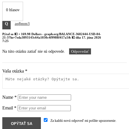
0 hlasov
Q
ao8mm3
Pýtal sa
💴 + 169.98 Dollars - graph.org/BALANCE-3682444-USD-04-
21-3?hs=7eda3893143c64a1030c4f9988f417a5& 💴
dňa
17. júna 2026
7:25
Na túto otázku zatiaľ nie sú odpovede.
Odpovedať
Vaša otázka
*
Name
*
Email
*
Za každú novú odpoveď mi pošlite upozornenie.