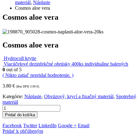
materiál
,
Náplaste
Cosmos aloe vera
Cosmos aloe vera
Cosmos aloe vera
Hydrocoll krytie
Viacúčelové dezinfekčné obrúsky 400ks individuálne balených
0
out of 5
( Nikto zatiaľ nepridal hodnotenie. )
3.80
€
(Bez DPH
3.09
€
)
Kategórie:
Náplaste
,
Obväzový, krycí a fixačný materiál
,
Spotrebný
materiál
Pridať do košíka
Facebook
Twitter
LinkedIn
Google +
Email
Pridať k obľúbeným