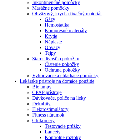
Inkontinenčné pomôcky
Masážne pomôcky
Obväzový, krycí a fixačný materiál
Gázy
Hemostatika
Kompresné materiály
Krytie
Náplaste
Obväzy
Tejpy
Starostlivosť o pokožku
Čistenie pokožky
Ochrana pokožky
Vyhrievacie a chladiace pomôcky
Lekárske prístroje na domáce použitie
Biolampy
CPAP prístroje
Dávkovače, poliče na lieky
Dekubity
Elektrostimulátory
Fitness náramok
Glukomery
Testovacie prúžky
Lancety
Kontrolne roztoky