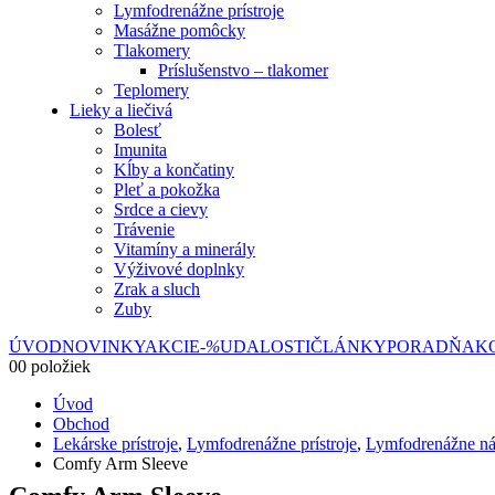
Lymfodrenážne prístroje
Masážne pomôcky
Tlakomery
Príslušenstvo – tlakomer
Teplomery
Lieky a liečivá
Bolesť
Imunita
Kĺby a končatiny
Pleť a pokožka
Srdce a cievy
Trávenie
Vitamíny a minerály
Výživové doplnky
Zrak a sluch
Zuby
ÚVOD
NOVINKY
AKCIE
-%
UDALOSTI
ČLÁNKY
PORADŇA
K
0
0 položiek
Úvod
Obchod
Lekárske prístroje
,
Lymfodrenážne prístroje
,
Lymfodrenážne ná
Comfy Arm Sleeve