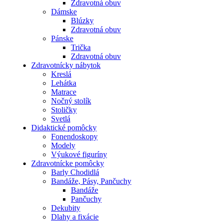
Zdravotná obuv
Dámske
Blúzky
Zdravotná obuv
Pánske
Trička
Zdravotná obuv
Zdravotnícky nábytok
Kreslá
Lehátka
Matrace
Nočný stolík
Stoličky
Svetlá
Didaktické pomôcky
Fonendoskopy
Modely
Výukové figuríny
Zdravotnícke pomôcky
Barly Chodidlá
Bandáže, Pásy, Pančuchy
Bandáže
Pančuchy
Dekubity
Dlahy a fixácie