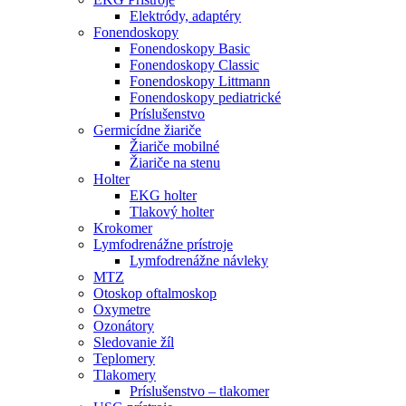
Elektródy, adaptéry
Fonendoskopy
Fonendoskopy Basic
Fonendoskopy Classic
Fonendoskopy Littmann
Fonendoskopy pediatrické
Príslušenstvo
Germicídne žiariče
Žiariče mobilné
Žiariče na stenu
Holter
EKG holter
Tlakový holter
Krokomer
Lymfodrenážne prístroje
Lymfodrenážne návleky
MTZ
Otoskop oftalmoskop
Oxymetre
Ozonátory
Sledovanie žíl
Teplomery
Tlakomery
Príslušenstvo – tlakomer