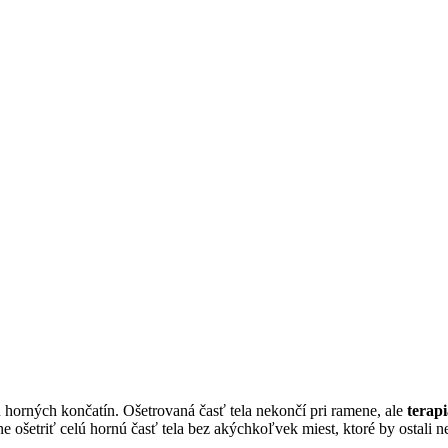
orných končatín. Ošetrovaná časť tela nekončí pri ramene, ale
terap
 ošetriť celú hornú časť tela bez akýchkoľvek miest, ktoré by ostali n