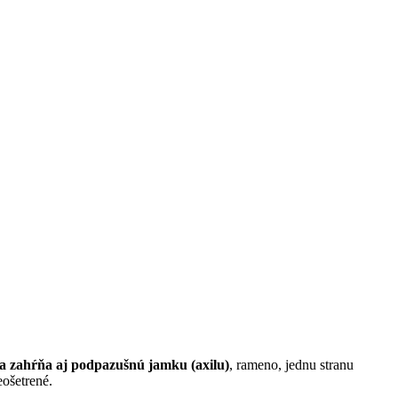
ia zahŕňa aj podpazušnú jamku (axilu)
, rameno, jednu stranu
eošetrené.