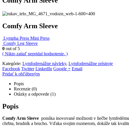
Comfy Arm Sleeve
Comfy Arm Sleeve
Lympha Press Mini Press
Comfy Leg Sleeve
0
out of 5
( Nikto zatiaľ nepridal hodnotenie. )
Kategórie:
Lymfodrenážne návleky
,
Lymfodrenážne prístroje
Facebook
Twitter
LinkedIn
Google +
Email
Pridať k obľúbeným
Popis
Recenzie (0)
Otázky a odpovede (1)
Popis
Comfy Arm Sleeve
ponúka inovované možnosti v liečbe lymfedému h
chrbta, hrudník a brucho. Vďaka svojim rozmerom, dokáže tak kvalitne