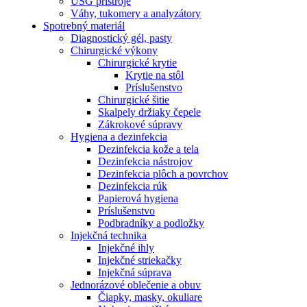
USG prístroje
Váhy, tukomery a analyzátory
Spotrebný materiál
Diagnostický gél, pasty
Chirurgické výkony
Chirurgické krytie
Krytie na stôl
Príslušenstvo
Chirurgické šitie
Skalpely držiaky čepele
Zákrokové súpravy
Hygiena a dezinfekcia
Dezinfekcia kože a tela
Dezinfekcia nástrojov
Dezinfekcia plôch a povrchov
Dezinfekcia rúk
Papierová hygiena
Príslušenstvo
Podbradníky a podložky
Injekčná technika
Injekčné ihly
Injekčné striekačky
Injekčná súprava
Jednorázové oblečenie a obuv
Čiapky, masky, okuliare