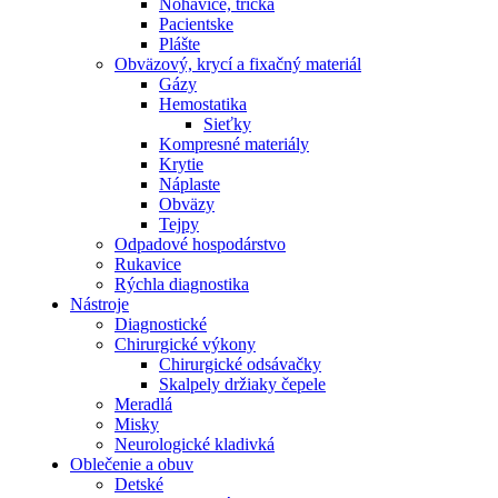
Nohavice, tričká
Pacientske
Plášte
Obväzový, krycí a fixačný materiál
Gázy
Hemostatika
Sieťky
Kompresné materiály
Krytie
Náplaste
Obväzy
Tejpy
Odpadové hospodárstvo
Rukavice
Rýchla diagnostika
Nástroje
Diagnostické
Chirurgické výkony
Chirurgické odsávačky
Skalpely držiaky čepele
Meradlá
Misky
Neurologické kladivká
Oblečenie a obuv
Detské