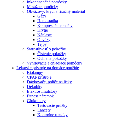
Inkontinenčné pomôcky
Masážne pomôcky
Obväzový, krycí a fixačný materiál
Gázy
Hemostatika
Kompresné materiály
Krytie
Náplaste
Obväzy
Tejpy
Starostlivosť o pokožku
Čistenie pokožky
Ochrana pokožky
Vyhrievacie a chladiace pomôcky
Lekárske prístroje na domáce použitie
Biolampy
CPAP prístroje
Dávkovače, poliče na lieky
Dekubity
Elektrostimulátory
Fitness náramok
Glukomery
Testovacie prúžky
Lancety
Kontrolne roztoky