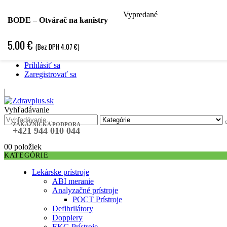
Vypredané
Hľadať podľa špecializácie
BODE – Otvárač na kanistry
Hľadať podľa ochorenia
Hľadať podľa značky
5.00
€
(Bez DPH
4.07
€
)
Špecifická objednávka
❤ Obľubené položky ❤
Prihlásiť sa
Zaregistrovať sa
|
Vyhľadávanie
ZÁKAZNÍCKA PODPORA
+421 944 010 044
0
0 položiek
KATEGÓRIE
Lekárske prístroje
ABI meranie
Analyzačné prístroje
POCT Prístroje
Defibrilátory
Dopplery
EKG Prístroje