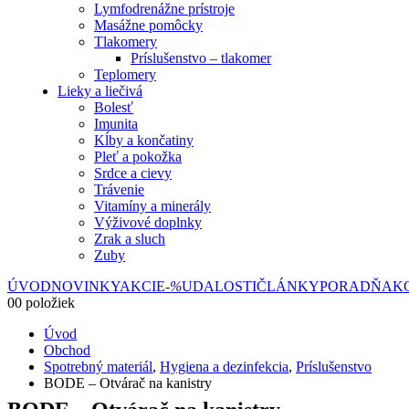
Lymfodrenážne prístroje
Masážne pomôcky
Tlakomery
Príslušenstvo – tlakomer
Teplomery
Lieky a liečivá
Bolesť
Imunita
Kĺby a končatiny
Pleť a pokožka
Srdce a cievy
Trávenie
Vitamíny a minerály
Výživové doplnky
Zrak a sluch
Zuby
ÚVOD
NOVINKY
AKCIE
-%
UDALOSTI
ČLÁNKY
PORADŇA
K
0
0 položiek
Úvod
Obchod
Spotrebný materiál
,
Hygiena a dezinfekcia
,
Príslušenstvo
BODE – Otvárač na kanistry