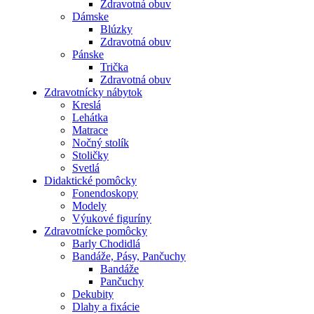
Zdravotná obuv
Dámske
Blúzky
Zdravotná obuv
Pánske
Trička
Zdravotná obuv
Zdravotnícky nábytok
Kreslá
Lehátka
Matrace
Nočný stolík
Stoličky
Svetlá
Didaktické pomôcky
Fonendoskopy
Modely
Výukové figuríny
Zdravotnícke pomôcky
Barly Chodidlá
Bandáže, Pásy, Pančuchy
Bandáže
Pančuchy
Dekubity
Dlahy a fixácie