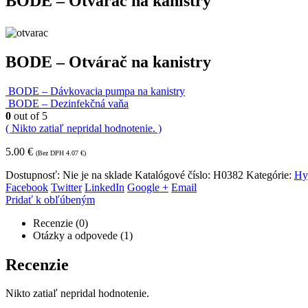
BODE – Otvárač na kanistry
BODE – Otvárač na kanistry
BODE – Dávkovacia pumpa na kanistry
BODE – Dezinfekčná vaňa
0
out of 5
( Nikto zatiaľ nepridal hodnotenie. )
5.00
€
(Bez DPH
4.07
€
)
Dostupnosť:
Nie je na sklade
Katalógové číslo:
H0382
Kategórie:
Hy
Facebook
Twitter
LinkedIn
Google +
Email
Pridať k obľúbeným
Recenzie (0)
Otázky a odpovede (1)
Recenzie
Nikto zatiaľ nepridal hodnotenie.