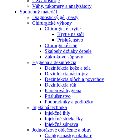
USG prístroje
Váhy, tukomery a analyzátory
Spotrebný materiál
Diagnostický gél, pasty
Chirurgické výkony
Chirurgické krytie
Krytie na stôl
Príslušenstvo
Chirurgické šitie
Skalpely držiaky čepele
Zákrokové súpravy
Hygiena a dezinfekcia
Dezinfekcia kože a tela
Dezinfekcia nástrojov
Dezinfekcia plôch a povrchov
Dezinfekcia rúk
Papierová hygiena
Príslušenstvo
Podbradníky a podložky
Injekčná technika
Injekčné ihly
Injekčné striekačky
Injekčná súprava
Jednorázové oblečenie a obuv
Čiapky, masky, okuliare