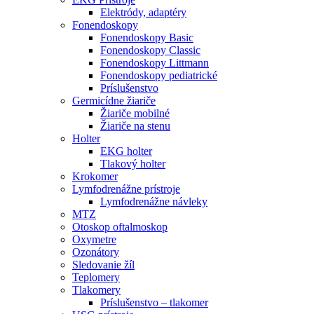
Elektródy, adaptéry
Fonendoskopy
Fonendoskopy Basic
Fonendoskopy Classic
Fonendoskopy Littmann
Fonendoskopy pediatrické
Príslušenstvo
Germicídne žiariče
Žiariče mobilné
Žiariče na stenu
Holter
EKG holter
Tlakový holter
Krokomer
Lymfodrenážne prístroje
Lymfodrenážne návleky
MTZ
Otoskop oftalmoskop
Oxymetre
Ozonátory
Sledovanie žíl
Teplomery
Tlakomery
Príslušenstvo – tlakomer