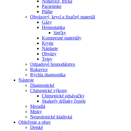
Nohavice, tričká
Pacientske
Plášte
Obväzový, krycí a fixačný materiál
Gázy
Hemostatika
Sieťky
Kompresné materiály
Krytie
Náplaste
Obväzy
Tejpy
Odpadové hospodárstvo
Rukavice
Rýchla diagnostika
Nástroje
Diagnostické
Chirurgické výkony
Chirurgické odsávačky
Skalpely držiaky čepele
Meradlá
Misky
Neurologické kladivká
Oblečenie a obuv
Detské