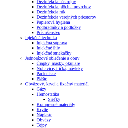
Dezinfekcia nástrojov
Dezinfekcia plôch a povrchov
Dezinfekcia rúk
Dezinfekcia verejných priestorov
Papierová hygiena
Podbradníky a podložky
Príslušenstvo
Injekčná technika
Injekčná súprava
Injekčné ihly
Injekčné striekačky
Jednorázové oblečenie a obuv
Čiapky, masky, okuliare
Nohavice, tričká, návleky
Pacientske
Plášte
Obväzový, krycí a fixačný materiál
Gázy
Hemostatika
Sieťky
Kompresné materiály
Krytie
Náplaste
Obväzy
Tejpy