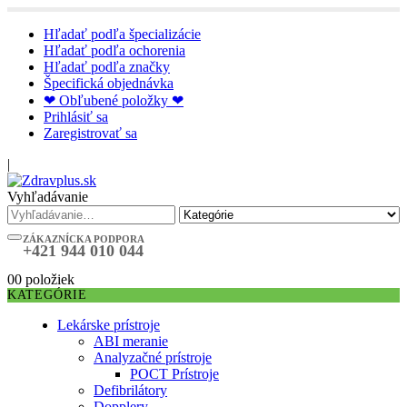
Hľadať podľa špecializácie
Hľadať podľa ochorenia
Hľadať podľa značky
Špecifická objednávka
❤ Obľubené položky ❤
Prihlásiť sa
Zaregistrovať sa
|
Vyhľadávanie
ZÁKAZNÍCKA PODPORA
+421 944 010 044
0
0 položiek
KATEGÓRIE
Lekárske prístroje
ABI meranie
Analyzačné prístroje
POCT Prístroje
Defibrilátory
Dopplery