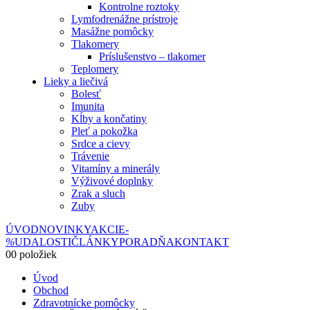
Kontrolne roztoky
Lymfodrenážne prístroje
Masážne pomôcky
Tlakomery
Príslušenstvo – tlakomer
Teplomery
Lieky a liečivá
Bolesť
Imunita
Kĺby a končatiny
Pleť a pokožka
Srdce a cievy
Trávenie
Vitamíny a minerály
Výživové doplnky
Zrak a sluch
Zuby
ÚVOD
NOVINKY
AKCIE
-
%
UDALOSTI
ČLÁNKY
PORADŇA
KONTAKT
0
0 položiek
Úvod
Obchod
Zdravotnícke pomôcky