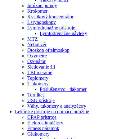
Infúzne pumpy
Krokomer
Kyslikový koncentrátor
Laryngoskopy
Lymfodrenážne prístroje
Lymfodrenážne návleky
MTZ
Nebulizér
Otoskop oftalmoskop
Oxymetre
Ozonátor
Sledovanie žíl
TBI meranie
Teplomery
Tlakomery
Príslušenstvo - tlakomer
Turniket
USG prístroje
Váhy, tukomery a analyzátory
Lekárske prístroje na domáce použitie
CPAP prístroje
Elektrostimulátory
Fitness náramok
Glukomery