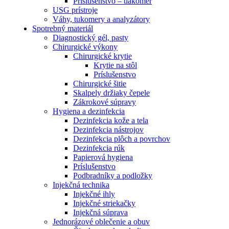
Príslušenstvo – tlakomer
USG prístroje
Váhy, tukomery a analyzátory
Spotrebný materiál
Diagnostický gél, pasty
Chirurgické výkony
Chirurgické krytie
Krytie na stôl
Príslušenstvo
Chirurgické šitie
Skalpely držiaky čepele
Zákrokové súpravy
Hygiena a dezinfekcia
Dezinfekcia kože a tela
Dezinfekcia nástrojov
Dezinfekcia plôch a povrchov
Dezinfekcia rúk
Papierová hygiena
Príslušenstvo
Podbradníky a podložky
Injekčná technika
Injekčné ihly
Injekčné striekačky
Injekčná súprava
Jednorázové oblečenie a obuv