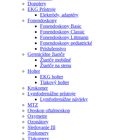
Dopplery
EKG Prístroje
Elektródy, adaptéry
Fonendoskopy
Fonendoskopy Basic
Fonendoskopy Classic
Fonendoskopy Littmann
Fonendoskopy pediatrické
Príslušenstvo
Germicídne žiariče
Žiariče mobilné
Žiariče na stenu
Holter
EKG holter
Tlakový holter
Krokomer
Lymfodrenážne prístroje
Lymfodrenážne návleky
MTZ
Otoskop oftalmoskop
Oxymetre
Ozonátory
Sledovanie žíl
Teplomery
Tlakomery