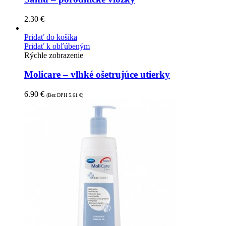
2.30
€
Pridať do košíka
Pridať k obľúbeným
Rýchle zobrazenie
Molicare – vlhké ošetrujúce utierky
6.90
€
(Bez DPH
5.61
€
)