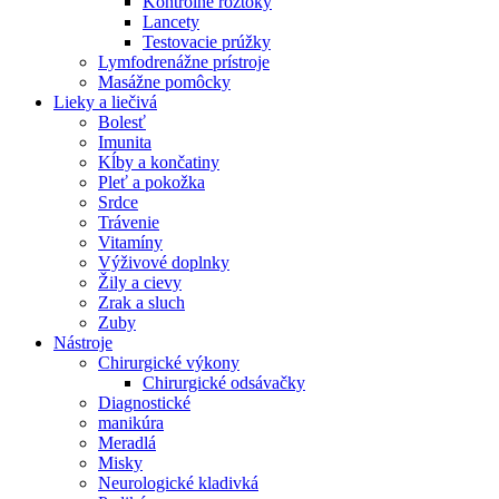
Kontrolne roztoky
Lancety
Testovacie prúžky
Lymfodrenážne prístroje
Masážne pomôcky
Lieky a liečivá
Bolesť
Imunita
Kĺby a končatiny
Pleť a pokožka
Srdce
Trávenie
Vitamíny
Výživové doplnky
Žily a cievy
Zrak a sluch
Zuby
Nástroje
Chirurgické výkony
Chirurgické odsávačky
Diagnostické
manikúra
Meradlá
Misky
Neurologické kladivká