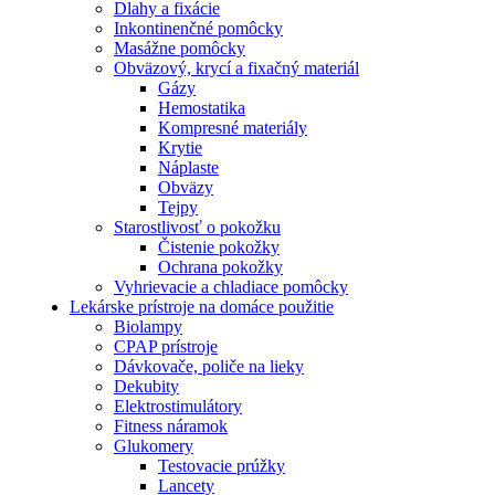
Dlahy a fixácie
Inkontinenčné pomôcky
Masážne pomôcky
Obväzový, krycí a fixačný materiál
Gázy
Hemostatika
Kompresné materiály
Krytie
Náplaste
Obväzy
Tejpy
Starostlivosť o pokožku
Čistenie pokožky
Ochrana pokožky
Vyhrievacie a chladiace pomôcky
Lekárske prístroje na domáce použitie
Biolampy
CPAP prístroje
Dávkovače, poliče na lieky
Dekubity
Elektrostimulátory
Fitness náramok
Glukomery
Testovacie prúžky
Lancety