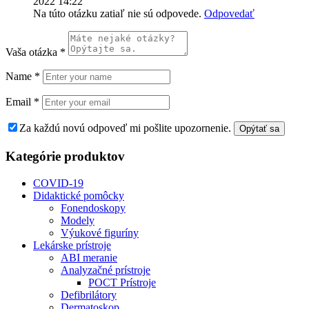
2022 14:22
Na túto otázku zatiaľ nie sú odpovede.
Odpovedať
Vaša otázka
*
Name
*
Email
*
Za každú novú odpoveď mi pošlite upozornenie.
Kategórie produktov
COVID-19
Didaktické pomôcky
Fonendoskopy
Modely
Výukové figuríny
Lekárske prístroje
ABI meranie
Analyzačné prístroje
POCT Prístroje
Defibrilátory
Dermatoskop