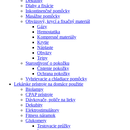
Dekubity
Dlahy a fixácie
Inkontinenčné pomôcky
Masážne pomôcky
Obväzový, krycí a fixačný materiál
Gázy
Hemostatika
Kompresné materiály
Krytie
Náplaste
Obväzy
Tejpy
Starostlivosť o pokožku
Čistenie pokožky
Ochrana pokožky
Vyhrievacie a chladiace pomôcky
Lekárske prístroje na domáce použitie
Biolampy
CPAP prístroje
Dávkovače, poliče na lieky
Dekubity
Elektrostimulátory
Fitness náramok
Glukomery
Testovacie prúžky