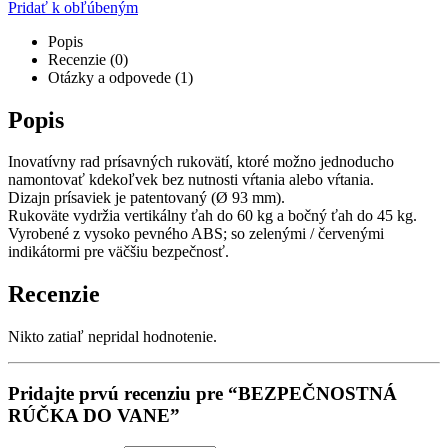
Pridať k obľúbeným
Popis
Recenzie (0)
Otázky a odpovede (1)
Popis
Inovatívny rad prísavných rukovätí, ktoré možno jednoducho
namontovať kdekoľvek bez nutnosti vŕtania alebo vŕtania.
Dizajn prísaviek je patentovaný (Ø 93 mm).
Rukoväte vydržia vertikálny ťah do 60 kg a bočný ťah do 45 kg.
Vyrobené z vysoko pevného ABS; so zelenými / červenými
indikátormi pre väčšiu bezpečnosť.
Recenzie
Nikto zatiaľ nepridal hodnotenie.
Pridajte prvú recenziu pre “BEZPEČNOSTNÁ
RÚČKA DO VANE”