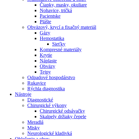
Čiapky, masky, okuliare
Nohavice, tričká
Pacientske
Plášte
Obväzový, krycí a fixačný materiál
Gázy
Hemostatika
Sieťky
Kompresné materiály
Krytie
Náplaste
Obväzy
Tejpy
Odpadové hospodárstvo
Rukavice
Rýchla diagnostika
Nástroje
Diagnostické
Chirurgické výkony
Chirurgické odsávačky
Skalpely držiaky čepele
Meradlá
Misky
Neurologické kladivká
Oblečenie a obuv