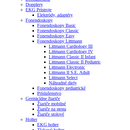
Dopplery
EKG Prístroje
Elektródy, adaptéry
Fonendoskopy
Fonendoskopy Basic
Fonendoskopy Classic
Fonendoskopy Easy
Fonendoskopy Littmann
Littmann Cardiology III
Littmann Cardiology IV
Littmann Classic II Infant
Littmann Classic II Pediatric
Littmann Electronic
Littmann II S.E. Adult
Littmann Select
Náhradné diely
Fonendoskopy pediatrické
Príslušenstvo
Germicídne žiariče
Žiariče mobilné
Žiariče na stenu
Žiariče stolové
Holter
EKG holter
Tlakový holter