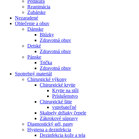
Pedikúra
Reanimácia
Zubárske
Nezaradené
Oblečenie a obuv
Dámske
Blúzky
Zdravotná obuv
Detské
Zdravotná obuv
Pánske
Trička
Zdravotná obuv
Spotrebný materiál
Chirurgické výkony
Chirurgické krytie
Krytie na stôl
Príslušenstvo
Chirurgické šitie
vstrebateľné
Skalpely držiaky čepele
Zákrokové súpravy
Diagnostický gél, pasty
Hygiena a dezinfekcia
Dezinfekcia kože a tela