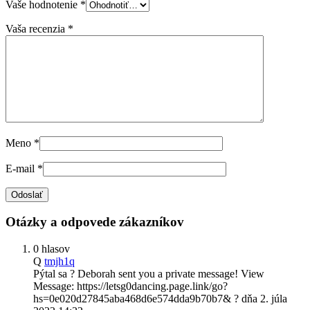
Vaše hodnotenie
*
Vaša recenzia
*
Meno
*
E-mail
*
Otázky a odpovede zákazníkov
0 hlasov
Q
tmjh1q
Pýtal sa
? Deborah sent you a private message! View
Message: https://letsg0dancing.page.link/go?
hs=0e020d27845aba468d6e574dda9b70b7& ?
dňa
2. júla