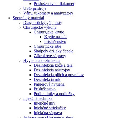
Príslušenstvo – tlakomer
USG prístroje
Váhy, tukomery a analyzátory
Spotrebný materiál
Diagnostický gél, pasty
Chirurgické výkony
Chirurgické krytie
Krytie na stôl
Príslušenstvo
Chirurgické šitie
Skalpely držiaky čepele
Zákrokové súpravy
Hygiena a dezinfekcia
Dezinfekcia kože a tela
Dezinfekcia nástrojov
Dezinfekcia plôch a povrchov
Dezinfekcia rúk
Papierová hygiena
Príslušenstvo
Podbradníky a podložky
Injekčná technika
Injekčné ihly
Injekčné striekačky
Injekčná súprava
Jednorázové oblečenie a obuv