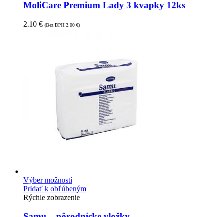
MoliCare Premium Lady 3 kvapky 12ks
2.10
€
(Bez DPH
2.00
€
)
Výber možností
Pridať k obľúbeným
Rýchle zobrazenie
Samu – pôrodnícke vložky