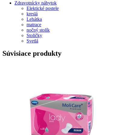
Zdravotnícky nábytok
Elektické postele
kreslá
Lehátka
matrace
nočný stolík
Stoličky
Svetlá
Súvisiace produkty