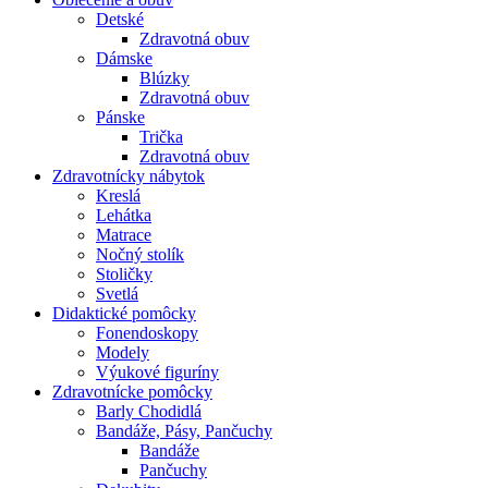
Detské
Zdravotná obuv
Dámske
Blúzky
Zdravotná obuv
Pánske
Trička
Zdravotná obuv
Zdravotnícky nábytok
Kreslá
Lehátka
Matrace
Nočný stolík
Stoličky
Svetlá
Didaktické pomôcky
Fonendoskopy
Modely
Výukové figuríny
Zdravotnícke pomôcky
Barly Chodidlá
Bandáže, Pásy, Pančuchy
Bandáže
Pančuchy