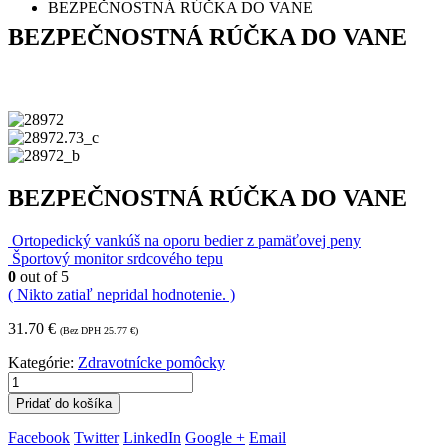
BEZPEČNOSTNÁ RÚČKA DO VANE
BEZPEČNOSTNÁ RÚČKA DO VANE
BEZPEČNOSTNÁ RÚČKA DO VANE
Ortopedický vankúš na oporu bedier z pamäťovej peny
Športový monitor srdcového tepu
0
out of 5
( Nikto zatiaľ nepridal hodnotenie. )
31.70
€
(Bez DPH
25.77
€
)
Kategórie:
Zdravotnícke pomôcky
Pridať do košíka
Facebook
Twitter
LinkedIn
Google +
Email