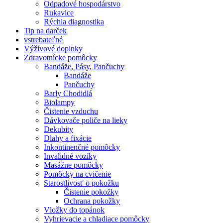
Odpadové hospodárstvo
Rukavice
Rýchla diagnostika
Tip na darček
vstrebateľné
Výživové doplnky
Zdravotnícke pomôcky
Bandáže, Pásy, Pančuchy
Bandáže
Pančuchy
Barly Chodidlá
Biolampy
Čistenie vzduchu
Dávkovače poliče na lieky
Dekubity
Dlahy a fixácie
Inkontinenčné pomôcky
Invalidné vozíky
Masážne pomôcky
Pomôcky na cvičenie
Starostlivosť o pokožku
Čistenie pokožky
Ochrana pokožky
Vložky do topánok
Vyhrievacie a chladiace pomôcky