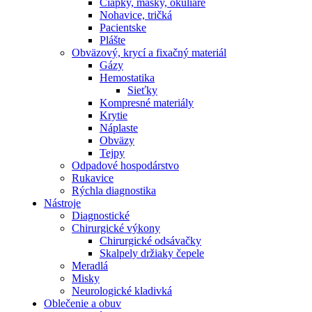
Čiapky, masky, okuliare
Nohavice, tričká
Pacientske
Plášte
Obväzový, krycí a fixačný materiál
Gázy
Hemostatika
Sieťky
Kompresné materiály
Krytie
Náplaste
Obväzy
Tejpy
Odpadové hospodárstvo
Rukavice
Rýchla diagnostika
Nástroje
Diagnostické
Chirurgické výkony
Chirurgické odsávačky
Skalpely držiaky čepele
Meradlá
Misky
Neurologické kladivká
Oblečenie a obuv