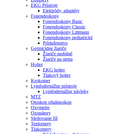
EKG Prístroje
Elektródy, adaptéry
Fonendoskopy
Fonendoskopy Basic
Fonendoskopy Classic
Fonendoskopy Littmann
Fonendoskopy pediatrické
Príslušenstvo
Germicídne žiariče
Žiariče mobilné
Žiariče na stenu
Holter
EKG holter
Tlakový holter
Krokomer
Lymfodrenážne prístroje
Lymfodrenážne návleky
MTZ
Otoskop oftalmoskop
Oxymetre
Ozonátory
Sledovanie žíl
Teplomery
Tlakomery