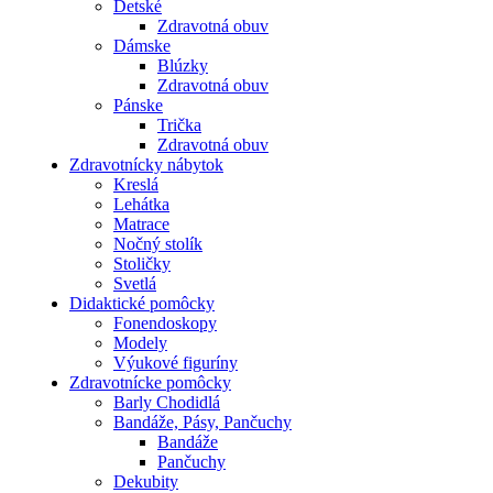
Detské
Zdravotná obuv
Dámske
Blúzky
Zdravotná obuv
Pánske
Trička
Zdravotná obuv
Zdravotnícky nábytok
Kreslá
Lehátka
Matrace
Nočný stolík
Stoličky
Svetlá
Didaktické pomôcky
Fonendoskopy
Modely
Výukové figuríny
Zdravotnícke pomôcky
Barly Chodidlá
Bandáže, Pásy, Pančuchy
Bandáže
Pančuchy
Dekubity